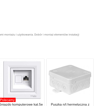
ami montażu i użytkowania. Dobór i montaż elementów instalacji
Polecamy
Gniazdo komputerowe kat.5e
Puszka n/t hermetyczna z