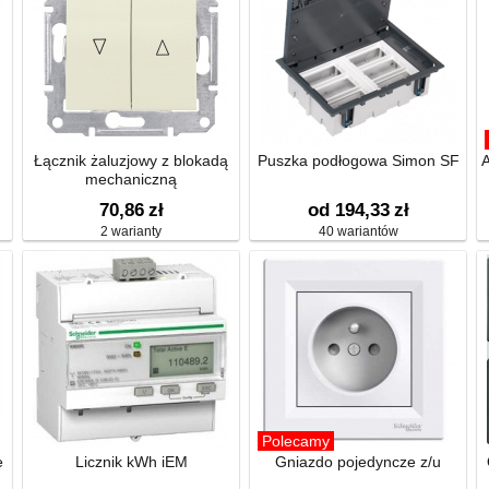
Łącznik żaluzjowy z blokadą
Puszka podłogowa Simon SF
A
mechaniczną
70,86
zł
od 194,33
zł
2 warianty
40 wariantów
Polecamy
e
Licznik kWh iEM
Gniazdo pojedyncze z/u