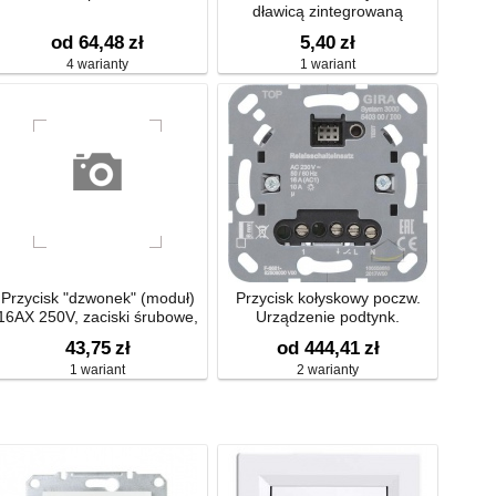
dławicą zintegrowaną
75x75x39mm IP54 biała N5
od 64,48
zł
5,40
zł
4 warianty
1 wariant
Przycisk "dzwonek" (moduł)
Przycisk kołyskowy poczw.
16AX 250V, zaciski śrubowe,
Urządzenie podtynk.
srebrny mat, metalizowany
43,75
zł
od 444,41
zł
1 wariant
2 warianty