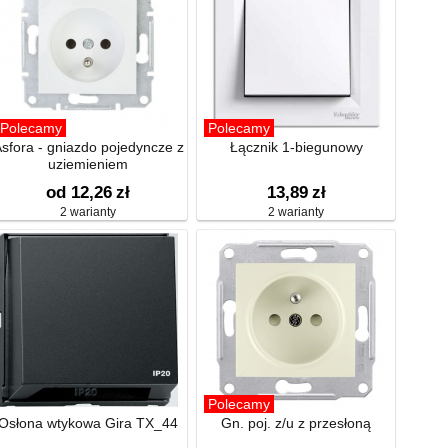
Polecamy
Polecamy
sfora - gniazdo pojedyncze z
Łącznik 1-biegunowy
uziemieniem
od 12,26
zł
13,89
zł
2 warianty
2 warianty
Polecamy
Osłona wtykowa Gira TX_44
Gn. poj. z/u z przesłoną