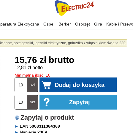
paratura Elektryczna
Ospel
Berker
Osprzęt
Gira
Kable i Przew
ścienne, przełączniki, łączniki elektryczne, gniazdko z włącznikiem światła 230
15,76 zł brutto
12,81 zł netto
Minimalna ilość: 10
szt.
szt.
Zapytaj o produkt
EAN
5908311364369
Napięcie
230V