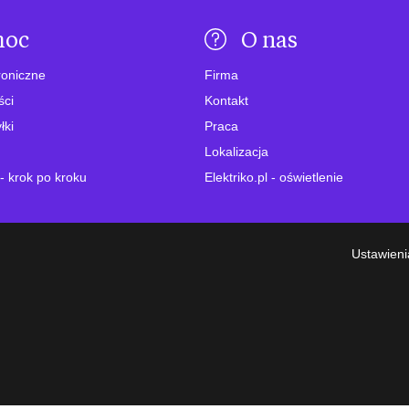
moc
O nas
roniczne
Firma
ści
Kontakt
łki
Praca
Lokalizacja
- krok po kroku
Elektriko.pl - oświetlenie
Ustawieni