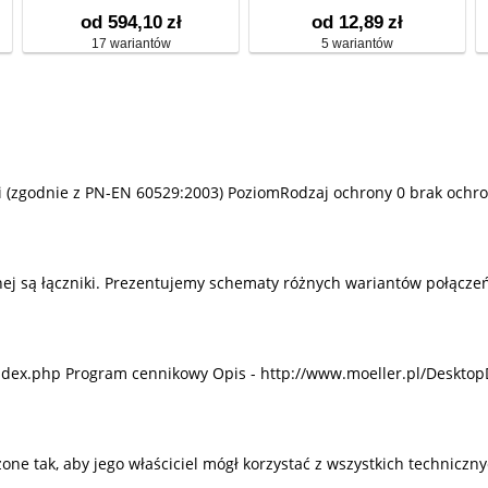
od 594,10
zł
od 12,89
zł
17 wariantów
5 wariantów
mi (zgodnie z PN-EN 60529:2003) PoziomRodzaj ochrony 0 brak ochro
j są łączniki. Prezentujemy schematy różnych wariantów połączeń
ndex.php Program cennikowy Opis - http://www.moeller.pl/Desktop
 tak, aby jego właściciel mógł korzystać z wszystkich techniczny