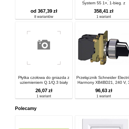
System 55 1×, 1-bieg. z
oddzielnym zaciskiem N z
od 367,39
zł
358,41
zł
uchwytami mocującymi
8 wariantów
1 wariant
Płytka czołowa do gniazda z
Przełącznik Schneider Electr
uziemieniem Q.1/Q.3 biały
Harmony XB4BD21, 240 V, 
aksamit 3965766079
A, 30 x 47 x 68 mm, czarny
26,07
zł
96,63
zł
1 wariant
1 wariant
Polecamy