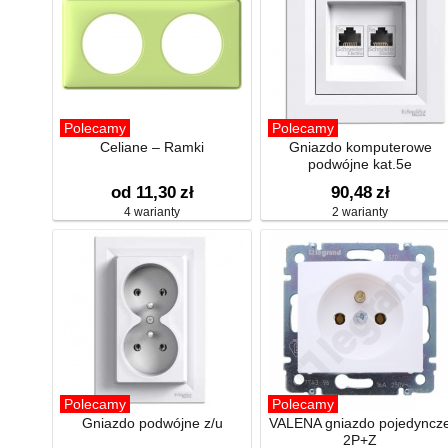
Polecamy
Polecamy
Celiane – Ramki
Gniazdo komputerowe
podwójne kat.5e
od 11,30
zł
90,48
zł
4 warianty
2 warianty
Polecamy
Polecamy
Gniazdo podwójne z/u
VALENA gniazdo pojedyncz
2P+Z