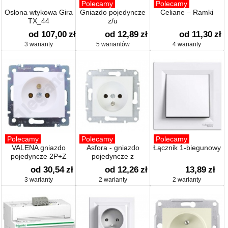
Polecamy
Polecamy
Osłona wtykowa Gira
Gniazdo pojedyncze
Celiane – Ramki
TX_44
z/u
od 107,00
zł
od 12,89
zł
od 11,30
zł
3 warianty
5 wariantów
4 warianty
Polecamy
Polecamy
Polecamy
VALENA gniazdo
Asfora - gniazdo
Łącznik 1-biegunowy
pojedyncze 2P+Z
pojedyncze z
uziemieniem
od 30,54
zł
od 12,26
zł
13,89
zł
3 warianty
2 warianty
2 warianty