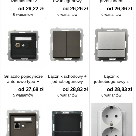
uziemieniem z
dwubiegunowy
przesłonami
przesłonami
od 26,22
zł
od 26,26
zł
od 26,36
zł
6 wariantów
6 wariantów
6 wariantów
Gniazdo pojedyncze
Łącznik schodowy +
Łącznik
antenowe typu F
jednobiegunowy
jednobiegunowy z
podświetleniem
od 27,68
zł
od 28,83
zł
od 28,83
zł
5 wariantów
6 wariantów
6 wariantów