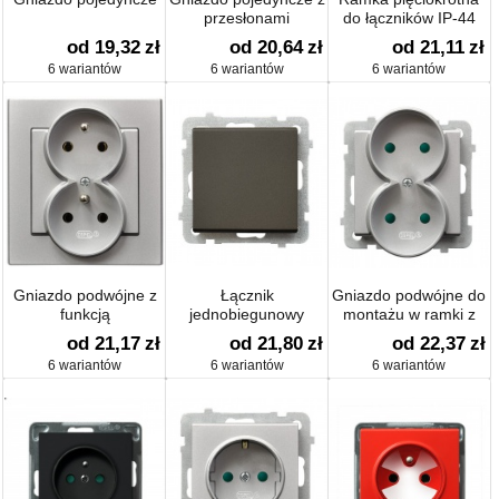
przesłonami
do łączników IP-44
od 19,32
zł
od 20,64
zł
od 21,11
zł
6 wariantów
6 wariantów
6 wariantów
Gniazdo podwójne z
Łącznik
Gniazdo podwójne do
funkcją
jednobiegunowy
montażu w ramki z
niezamienności faz
przesłonami
od 21,17
zł
od 21,80
zł
od 22,37
zł
6 wariantów
6 wariantów
6 wariantów