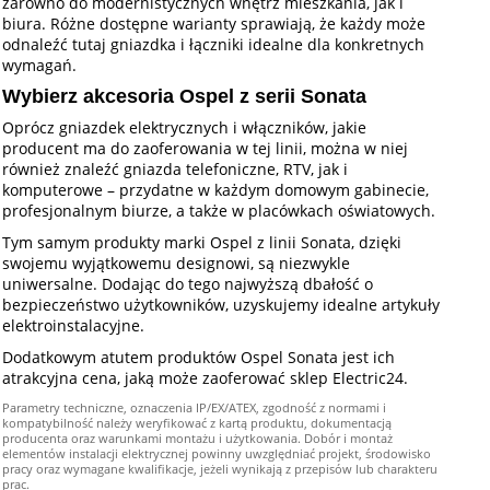
zarówno do modernistycznych wnętrz mieszkania, jak i
biura. Różne dostępne warianty sprawiają, że każdy może
odnaleźć tutaj gniazdka i łączniki idealne dla konkretnych
wymagań.
Wybierz akcesoria Ospel z serii Sonata
Oprócz gniazdek elektrycznych i włączników, jakie
producent ma do zaoferowania w tej linii, można w niej
również znaleźć gniazda telefoniczne, RTV, jak i
komputerowe – przydatne w każdym domowym gabinecie,
profesjonalnym biurze, a także w placówkach oświatowych.
Tym samym produkty marki Ospel z linii Sonata, dzięki
swojemu wyjątkowemu designowi, są niezwykle
uniwersalne. Dodając do tego najwyższą dbałość o
bezpieczeństwo użytkowników, uzyskujemy idealne artykuły
elektroinstalacyjne.
Dodatkowym atutem produktów Ospel Sonata jest ich
atrakcyjna cena, jaką może zaoferować sklep Electric24.
Parametry techniczne, oznaczenia IP/EX/ATEX, zgodność z normami i
kompatybilność należy weryfikować z kartą produktu, dokumentacją
producenta oraz warunkami montażu i użytkowania. Dobór i montaż
elementów instalacji elektrycznej powinny uwzględniać projekt, środowisko
pracy oraz wymagane kwalifikacje, jeżeli wynikają z przepisów lub charakteru
prac.