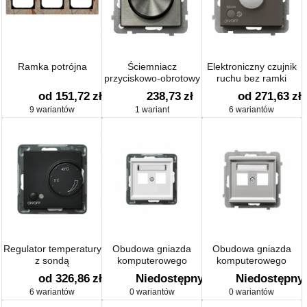
Ramka potrójna
Ściemniacz
Elektroniczny czujnik
przyciskowo-obrotowy
ruchu bez ramki
od 151,72
zł
238,73
zł
od 271,63
zł
9 wariantów
1 wariant
6 wariantów
Regulator temperatury
Obudowa gniazda
Obudowa gniazda
z sondą
komputerowego
komputerowego
podwójnego - Ospel
podwójnego - Ospel
od 326,86
zł
Niedostępny
Niedostępny
Sonata GPK-2R/p/00 -
Sonata GPK-2R/p/38 -
6 wariantów
0 wariantów
0 wariantów
Biały
Srebro mat