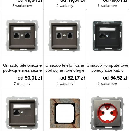
od 49,84
zł
od 49,84
zł
od 49,84
zł
6 wariantów
2 warianty
6 wariantów
Gniazdo telefoniczne
Gniazdo telefoniczne
Gniazdo komputerowe
podwójne niezlaeżne
podwójne rownolegle
pojedyncze kat. 6
od 50,01
zł
od 52,17
zł
od 54,52
zł
2 warianty
2 warianty
6 wariantów