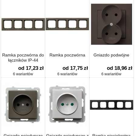
Ramka poczwórna do
Ramka poczwórna
Gniazdo podwójne
łączników IP-44
od 17,23
zł
od 17,75
zł
od 18,96
zł
6 wariantów
6 wariantów
6 wariantów
Gniazdo pojedyncze
Gniazdo pojedyncze z
Ramka pięciokrotna