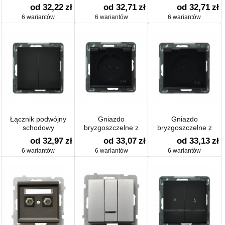
przesłonami
od 32,22
zł
od 32,71
zł
od 32,71
zł
6 wariantów
6 wariantów
6 wariantów
Łącznik podwójny
Gniazdo
Gniazdo
schodowy
bryzgoszczelne z
bryzgoszczelne z
uziemieniem schuko
uziemieniem IP-44 z
od 32,97
zł
od 33,07
zł
od 33,13
zł
IP-44 z przesłonami
przesłonami
6 wariantów
6 wariantów
6 wariantów