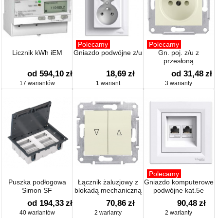
Polecamy
Polecamy
Licznik kWh iEM
Gniazdo podwójne z/u
Gn. poj. z/u z
przesłoną
od 594,10
zł
18,69
zł
od 31,48
zł
17 wariantów
1 wariant
3 warianty
Polecamy
Puszka podłogowa
Łącznik żaluzjowy z
Gniazdo komputerowe
Simon SF
blokadą mechaniczną
podwójne kat.5e
od 194,33
zł
70,86
zł
90,48
zł
40 wariantów
2 warianty
2 warianty