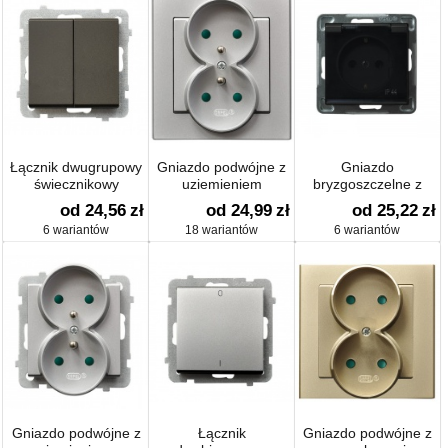
Łącznik dwugrupowy
Gniazdo podwójne z
Gniazdo
świecznikowy
uziemieniem
bryzgoszczelne z
uziemieniem schuko
od 24,56
zł
od 24,99
zł
od 25,22
zł
IP-44
6 wariantów
18 wariantów
6 wariantów
Gniazdo podwójne z
Łącznik
Gniazdo podwójne z