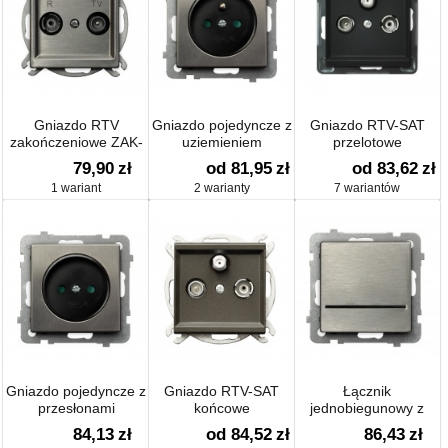
Gniazdo RTV
Gniazdo pojedyncze z
Gniazdo RTV-SAT
zakończeniowe ZAK-
uziemieniem
przelotowe
10
79,90
zł
od 81,95
zł
od 83,62
zł
1 wariant
2 warianty
7 wariantów
Gniazdo pojedyncze z
Gniazdo RTV-SAT
Łącznik
przesłonami
końcowe
jednobiegunowy z
podświetleniem
84,13
zł
od 84,52
zł
86,43
zł