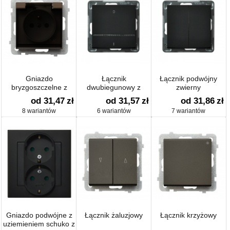
Gniazdo
Łącznik
Łącznik podwójny
bryzgoszczelne z
dwubiegunowy z
zwierny
uziemieniem IP-44
podświetleniem
od 31,47
zł
od 31,57
zł
od 31,86
zł
8 wariantów
6 wariantów
7 wariantów
Gniazdo podwójne z
Łącznik żaluzjowy
Łącznik krzyżowy
uziemieniem schuko z