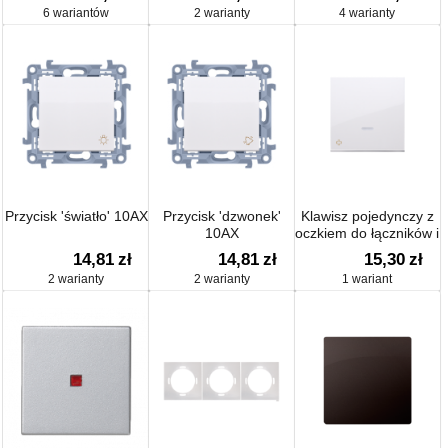
podwójna
6 wariantów
2 warianty
4 warianty
Przycisk 'światło' 10AX
Przycisk 'dzwonek'
Klawisz pojedynczy z
10AX
oczkiem do łączników i
przycisków
14,81
zł
14,81
zł
15,30
zł
podświetlanych
2 warianty
2 warianty
1 wariant