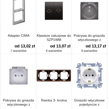
Adapter CIMA
Klawisze żaluzjowe do
Pokrywa do gniazda
SZP1WM
wtyczkowego z
uziemieniem - do
od 13,02
zł
od 13,07
zł
od 13,17
zł
wersji IP44- klapka
7 wariantów
6 wariantów
9 wariantów
Pokrywa do gniazda
Ramka 3- krotna
Gniazdo wtyczkowe
wtyczkowego z
pojedyncze z
uziemieniem - do
uziemieniem typu