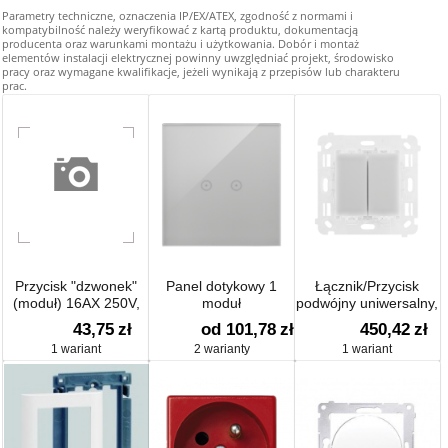
Parametry techniczne, oznaczenia IP/EX/ATEX, zgodność z normami i
kompatybilność należy weryfikować z kartą produktu, dokumentacją
producenta oraz warunkami montażu i użytkowania. Dobór i montaż
elementów instalacji elektrycznej powinny uwzględniać projekt, środowisko
pracy oraz wymagane kwalifikacje, jeżeli wynikają z przepisów lub charakteru
prac.
Przycisk "dzwonek"
Panel dotykowy 1
Łącznik/Przycisk
(moduł) 16AX 250V,
moduł
podwójny uniwersalny,
zaciski śrubowe,
230V, 2x6A
43,75
zł
od 101,78
zł
450,42
zł
srebrny mat,
1 wariant
2 warianty
1 wariant
metalizowany