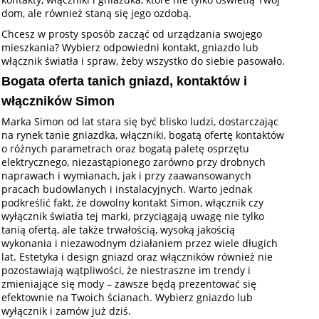
dom, ale również staną się jego ozdobą.
Chcesz w prosty sposób zacząć od urządzania swojego
mieszkania? Wybierz odpowiedni kontakt, gniazdo lub
włącznik światła i spraw, żeby wszystko do siebie pasowało.
Bogata oferta tanich gniazd, kontaktów i
włączników Simon
Marka Simon od lat stara się być blisko ludzi, dostarczając
na rynek tanie gniazdka, włączniki, bogatą ofertę kontaktów
o różnych parametrach oraz bogatą paletę osprzętu
elektrycznego, niezastąpionego zarówno przy drobnych
naprawach i wymianach, jak i przy zaawansowanych
pracach budowlanych i instalacyjnych. Warto jednak
podkreślić fakt, że dowolny kontakt Simon, włącznik czy
wyłącznik światła tej marki, przyciągają uwagę nie tylko
tanią ofertą, ale także trwałością, wysoką jakością
wykonania i niezawodnym działaniem przez wiele długich
lat. Estetyka i design gniazd oraz włączników również nie
pozostawiają wątpliwości, że niestraszne im trendy i
zmieniające się mody – zawsze będą prezentować się
efektownie na Twoich ścianach. Wybierz gniazdo lub
wyłącznik i zamów już dziś.