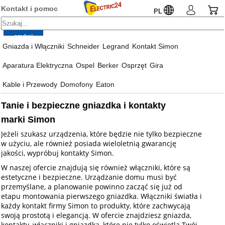
Kontakt i pomoc
PL
Gniazda i Włączniki
Schneider
Legrand
Kontakt Simon
Aparatura Elektryczna
Ospel
Berker
Osprzęt
Gira
Kable i Przewody
Domofony
Eaton
Tanie i bezpieczne gniazdka i kontakty
marki Simon
Jeżeli szukasz urządzenia, które będzie nie tylko bezpieczne
w użyciu, ale również posiada wieloletnią gwarancję
jakości, wypróbuj kontakty Simon.
W naszej ofercie znajdują się również włączniki, które są
estetyczne i bezpieczne. Urządzanie domu musi być
przemyślane, a planowanie powinno zacząć się już od
etapu montowania pierwszego gniazdka. Włączniki światła i
każdy kontakt firmy Simon to produkty, które zachwycają
swoją prostotą i elegancją. W ofercie znajdziesz gniazda,
kontakty, włączniki i gniazdka, które nie tylko oświetlą Twój