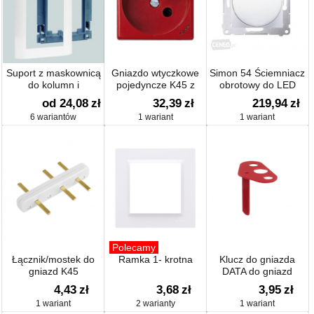
Suport z maskownicą
Gniazdo wtyczkowe
Simon 54 Ściemniacz
do kolumn i
pojedyncze K45 z
obrotowy do LED
minikolumn ALC
bolcem uziemiającym
ściemnialnych 230V
od 24,08
zł
32,39
zł
219,94
zł
z sygnalizacją napięcia
6 wariantów
1 wariant
1 wariant
16A 250V zaciski
śrubowe 45×45mm
Polecamy
Łącznik/mostek do
Ramka 1- krotna
Klucz do gniazda
gniazd K45
DATA do gniazd
SIMON 500 (element
4,43
zł
3,68
zł
3,95
zł
zapasowy)
1 wariant
2 warianty
1 wariant