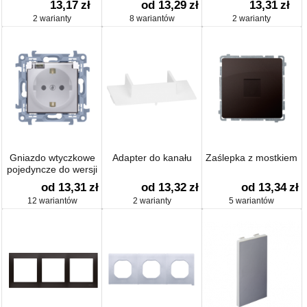
13,17
zł
od 13,29
zł
13,31
zł
wersji IP44
Schuko z przesłonami
2 warianty
8 wariantów
2 warianty
torów prądowych
Gniazdo wtyczkowe
Adapter do kanału
Zaślepka z mostkiem
pojedyncze do wersji
IP44
od 13,31
zł
od 13,32
zł
od 13,34
zł
12 wariantów
2 warianty
5 wariantów