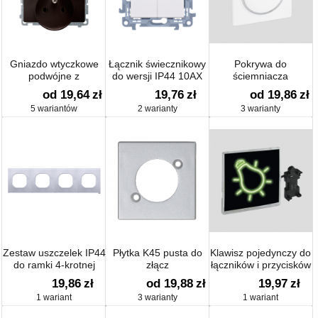
Gniazdo wtyczkowe
Łącznik świecznikowy
Pokrywa do
podwójne z
do wersji IP44 10AX
ściemniacza
uziemieniem 16A
od 19,64
zł
19,76
zł
od 19,86
zł
5 wariantów
2 warianty
3 warianty
Zestaw uszczelek IP44
Płytka K45 pusta do
Klawisz pojedynczy do
do ramki 4-krotnej
złącz
łączników i przycisków
19,86
zł
od 19,88
zł
19,97
zł
1 wariant
3 warianty
1 wariant