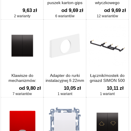
puszek karton-gips
wtyczkowego
pojedynczego z
9,63
zł
od 9,69
zł
od 9,69
zł
uziemieniem
2 warianty
6 wariantów
12 wariantów
Klawisze do
Adapter do rurki
Łącznik/mostek do
mechanizmów:
instalacyjnej fi 22mm
gniazd SIMON 500
SW7/2XM, SW6P1M
do obudów
od 9,80
zł
10,05
zł
10,11
zł
natynkowych SIMON
7 wariantów
1 wariant
1 wariant
500