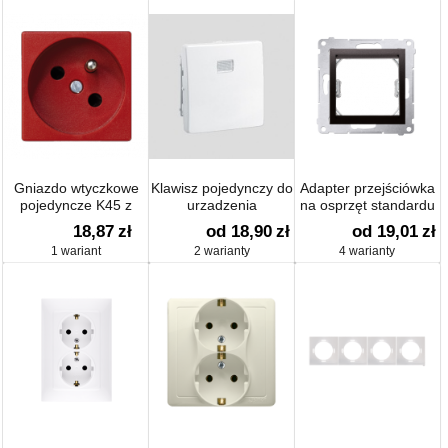
Gniazdo wtyczkowe
Klawisz pojedynczy do
Adapter przejściówka
pojedyncze K45 z
urzadzenia
na osprzęt standardu
bolcem uziemiającym
wolne/zajete
45×45 mm
18,87
zł
od 18,90
zł
od 19,01
zł
16A 250V zaciski
1 wariant
2 warianty
4 warianty
śrubowe 45×45mm