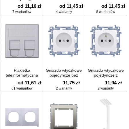
pojedyńczego
od 11,16
zł
od 11,45
zł
od 11,45
zł
trójpozycyjnego 1-0-2
7 wariantów
4 warianty
8 wariantów
Plakietka
Gniazdo wtyczkowe
Gniazdo wtyczkowe
teleinformatyczna
pojedyncze bez
pojedyncze z
SIMON 500
uziemienia 16A
uziemieniem 16A
od 11,61
zł
11,75
zł
11,94
zł
61 wariantów
2 warianty
2 warianty