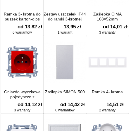
Ramka 3- krotna do
Zestaw uszczelek IP44
Zaślepka CIMA
puszek karton-gips
do ramki 3-krotnej
108×52mm
od 13,82
zł
13,95
zł
od 14,01
zł
6 wariantów
1 wariant
3 warianty
Gniazdo wtyczkowe
Zaślepka SIMON 500
Ramka 4- krotna
pojedyncze z
uziemieniem z
od 14,12
zł
od 14,42
zł
14,51
zł
przesłonami torów
3 warianty
6 wariantów
2 warianty
prądowych 16A