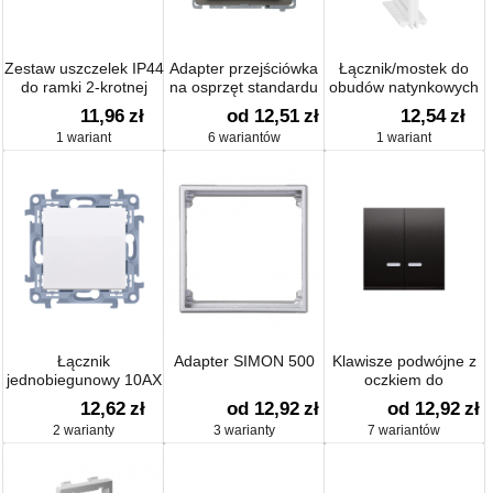
Zestaw uszczelek IP44
Adapter przejściówka
Łącznik/mostek do
do ramki 2-krotnej
na osprzęt standardu
obudów natynkowych
45×45 mm
SIMON 500
11,96
zł
od 12,51
zł
12,54
zł
1 wariant
6 wariantów
1 wariant
Łącznik
Adapter SIMON 500
Klawisze podwójne z
jednobiegunowy 10AX
oczkiem do
mechanizmów:
12,62
zł
od 12,92
zł
od 12,92
zł
SW6/2XLM,
2 warianty
3 warianty
7 wariantów
SW7/2XM, SW6P1M