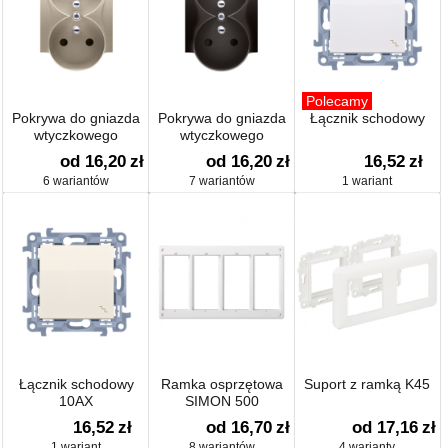
Polecamy
Pokrywa do gniazda
Pokrywa do gniazda
Łącznik schodowy
wtyczkowego
wtyczkowego
podwójnego z
podwójnego z
od 16,20
zł
od 16,20
zł
16,52
zł
uziemieniem - do
uziemieniem - do
6 wariantów
7 wariantów
1 wariant
ramek NATURE
ramek PREMIUM
Łącznik schodowy
Ramka osprzętowa
Suport z ramką K45
10AX
SIMON 500
16,52
zł
od 16,70
zł
od 17,16
zł
1 wariant
8 wariantów
4 warianty