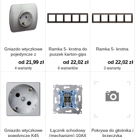
Gniazdo wtyczkowe
Ramka 5- krotna do
Ramka 5- krotna
pojedyncze z
puszek karton-gips
uziemieniem typu
od 21,99
zł
od 22,02
zł
od 22,02
zł
Schuko z przesłonami
4 warianty
6 wariantów
3 warianty
torów prądowych
Gniazdo wtyczkowe
Łącznik schodowy
Pokrywa do głośnika i
pojedyncze K45
(mechanizm) 10AX
brzęczyka