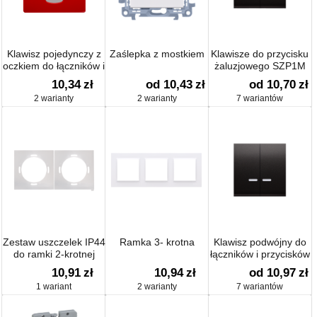
Klawisz pojedynczy z
Zaślepka z mostkiem
Klawisze do przycisku
oczkiem do łączników i
żaluzjowego SZP1M
przycisków
10,34
zł
od 10,43
zł
od 10,70
zł
podświetlanych
2 warianty
2 warianty
7 wariantów
Zestaw uszczelek IP44
Ramka 3- krotna
Klawisz podwójny do
do ramki 2-krotnej
łączników i przycisków
podświetlanych
10,91
zł
10,94
zł
od 10,97
zł
1 wariant
2 warianty
7 wariantów