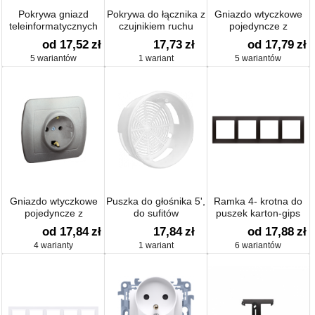
Pokrywa gniazd
Pokrywa do łącznika z
Gniazdo wtyczkowe
teleinformatycznych
czujnikiem ruchu
pojedyncze z
na PANDUIT, skośna
uziemieniem 16A
od 17,52
zł
17,73
zł
od 17,79
zł
podwójna z polem
5 wariantów
1 wariant
5 wariantów
opisowym
Gniazdo wtyczkowe
Puszka do głośnika 5',
Ramka 4- krotna do
pojedyncze z
do sufitów
puszek karton-gips
uziemieniem typu
podwieszanych
od 17,84
zł
17,84
zł
od 17,88
zł
Schuko
4 warianty
1 wariant
6 wariantów