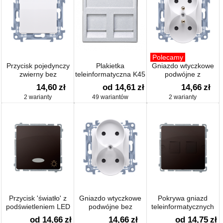
Polecamy
Przycisk pojedynczy
Plakietka
Gniazdo wtyczkowe
zwierny bez
teleinformatyczna K45
podwójne z
piktogramu
uziemieniem 16A
14,60
zł
od 14,61
zł
14,66
zł
2 warianty
49 wariantów
2 warianty
Przycisk 'światło' z
Gniazdo wtyczkowe
Pokrywa gniazd
podświetleniem LED
podwójne bez
teleinformatycznych
uziemienia 16A
na Keystone płaska
od 14,66
zł
14,66
zł
od 14,75
zł