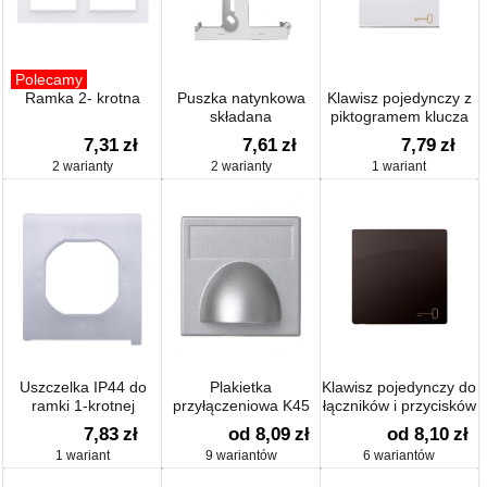
Polecamy
Ramka 2- krotna
Puszka natynkowa
Klawisz pojedynczy z
składana
piktogramem klucza
do łączników i
7,31
zł
7,61
zł
7,79
zł
przycisków
2 warianty
2 warianty
1 wariant
Uszczelka IP44 do
Plakietka
Klawisz pojedynczy do
ramki 1-krotnej
przyłączeniowa K45
łączników i przycisków
7,83
zł
od 8,09
zł
od 8,10
zł
1 wariant
9 wariantów
6 wariantów