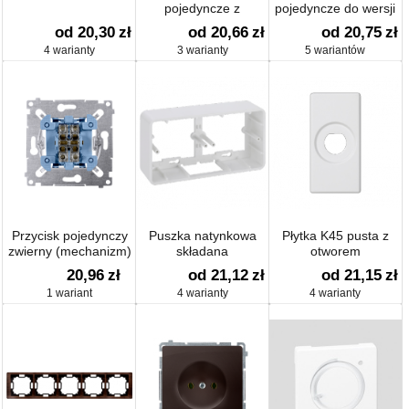
pojedyncze z
pojedyncze do wersji
uziemieniem z
IP44 z uziemieniem
od 20,30
zł
od 20,66
zł
od 20,75
zł
przesłonami torów
typu Schuko
4 warianty
3 warianty
5 wariantów
prądowych 16A
Przycisk pojedynczy
Puszka natynkowa
Płytka K45 pusta z
zwierny (mechanizm)
składana
otworem
10AX 250V,
20,96
zł
od 21,12
zł
od 21,15
zł
szybkozłącza, nie
1 wariant
4 warianty
4 warianty
dotyczy