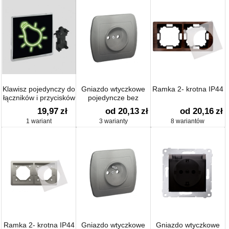
Klawisz pojedynczy do
Gniazdo wtyczkowe
Ramka 2- krotna IP44
łączników i przycisków
pojedyncze bez
uziemienia 16A
19,97
zł
od 20,13
zł
od 20,16
zł
1 wariant
3 warianty
8 wariantów
Ramka 2- krotna IP44
Gniazdo wtyczkowe
Gniazdo wtyczkowe