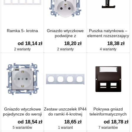
Ramka 5- krotna
Gniazdo wtyczkowe
Puszka natynkowa –
podwójne z
element rozszerzający
uziemieniem z
puszkę pojedynczą
od 18,14
zł
18,20
zł
18,38
zł
przesłonami 16A
składaną do ramek
2 warianty
2 warianty
4 warianty
wielokrotnych
Gniazdo wtyczkowe
Zestaw uszczelek IP44
Pokrywa gniazd
pojedyncze do wersji
do ramki 4-krotnej
teleinformatycznych
IP44 z przesłonami
na Keystone skośna
od 18,54
zł
18,65
zł
od 18,78
zł
torów prądowych
podwójna z polem
5 wariantów
1 wariant
7 wariantów
opisowym