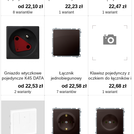
SCHUKO 16A 250V
250V, szybkozłącza,
od 22,10
zł
22,23
zł
22,47
zł
nie dotyczy
8 wariantów
1 wariant
1 wariant
Gniazdo wtyczkowe
Łącznik
Klawisz pojedynczy z
pojedyncze K45 DATA
jednobiegunowy
oczkiem do łączników i
z bolcem
(moduł)
przycisków
od 22,53
zł
od 22,58
zł
22,68
zł
uziemiającym
podświetlanych
2 warianty
7 wariantów
1 wariant