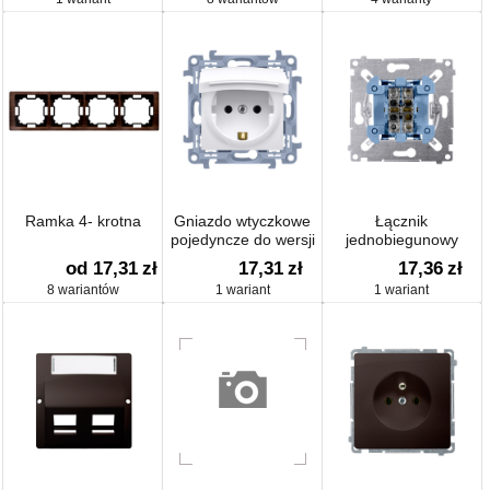
Ramka 4- krotna
Gniazdo wtyczkowe
Łącznik
pojedyncze do wersji
jednobiegunowy
IP44 z uziemieniem
(mechanizm) 10AX
od 17,31
zł
17,31
zł
17,36
zł
typu Schuko
250V, szybkozłącza,
8 wariantów
1 wariant
1 wariant
nie dotyczy