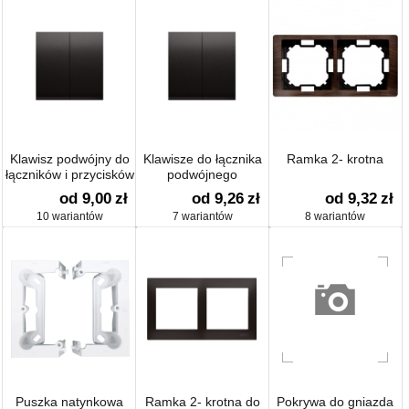
Klawisz podwójny do
Klawisze do łącznika
Ramka 2- krotna
łączników i przycisków
podwójnego
schodowego SW6/2M
od 9,00
zł
od 9,26
zł
od 9,32
zł
10 wariantów
7 wariantów
8 wariantów
Puszka natynkowa
Ramka 2- krotna do
Pokrywa do gniazda