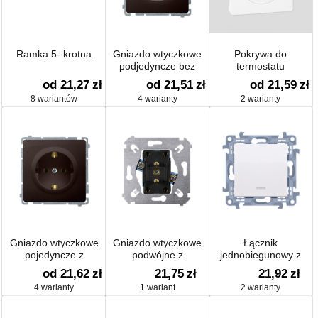
Ramka 5- krotna
Gniazdo wtyczkowe
Pokrywa do
podjedyncze bez
termostatu
uziemienia z
od 21,27
zł
od 21,51
zł
od 21,59
zł
przesłonami torów
8 wariantów
4 warianty
2 warianty
prądowych
Gniazdo wtyczkowe
Gniazdo wtyczkowe
Łącznik
pojedyncze z
podwójne z
jednobiegunowy z
uziemieniem typu
uziemieniem
podświetleniem LED
od 21,62
zł
21,75
zł
21,92
zł
Schuko z przesłonami
(mechanizm) 16A
4 warianty
1 wariant
2 warianty
torów prądowych
250V, zaciski śrubowe,