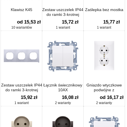
Klawisz K45
Zestaw uszczelek IP44
Zaślepka bez mostka
do ramki 3-krotnej
od 15,53
zł
15,72
zł
15,77
zł
10 wariantów
1 wariant
1 wariant
Zestaw uszczelek IP44
Łącznik świecznikowy
Gniazdo wtyczkowe
do ramki 3-krotnej
10AX
podwójne z
uziemieniem typu
15,92
zł
16,08
zł
od 16,17
zł
Schuko 16A
1 wariant
2 warianty
2 warianty