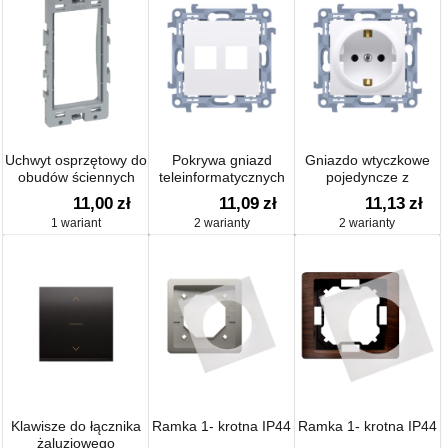
Uchwyt osprzętowy do
Pokrywa gniazd
Gniazdo wtyczkowe
obudów ściennych
teleinformatycznych
pojedyncze z
SIMON 500 szary
na Keystone płaska
uziemieniem typu
11,00
zł
11,09
zł
11,13
zł
podwójna
Schuko
1 wariant
2 warianty
2 warianty
Klawisze do łącznika
Ramka 1- krotna IP44
Ramka 1- krotna IP44
żaluzjowego