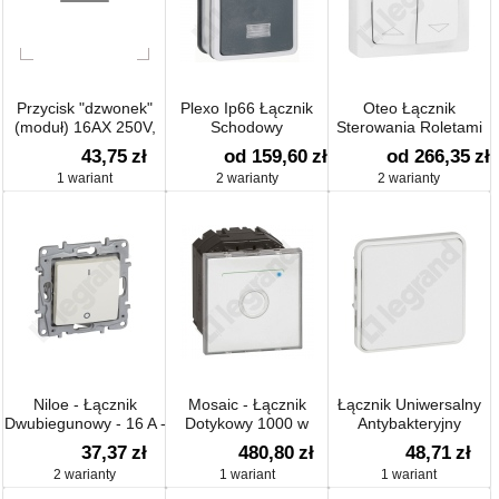
Przycisk "dzwonek"
Plexo Ip66 Łącznik
Oteo Łącznik
(moduł) 16AX 250V,
Schodowy
Sterowania Roletami
zaciski śrubowe,
43,75
zł
od 159,60
zł
od 266,35
zł
srebrny mat,
1 wariant
2 warianty
2 warianty
metalizowany
Niloe - Łącznik
Mosaic - Łącznik
Łącznik Uniwersalny
Dwubiegunowy - 16 A -
Dotykowy 1000 w
Antybakteryjny
Antybakteryjny
37,37
zł
480,80
zł
48,71
zł
2 warianty
1 wariant
1 wariant