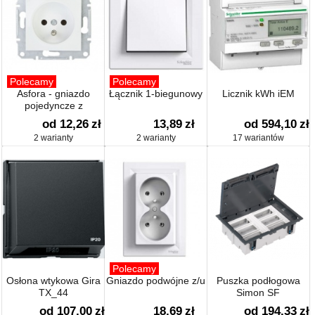
Polecamy
Polecamy
Asfora - gniazdo
Łącznik 1-biegunowy
Licznik kWh iEM
pojedyncze z
uziemieniem
od 12,26
zł
13,89
zł
od 594,10
zł
2 warianty
2 warianty
17 wariantów
Polecamy
Osłona wtykowa Gira
Gniazdo podwójne z/u
Puszka podłogowa
TX_44
Simon SF
od 107,00
zł
18,69
zł
od 194,33
zł