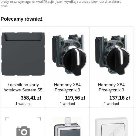
pracy oraz wymagane kwalifikacje, jeżeli wynikają z przepisów lub charakteru
prac.
Polecamy również
Łącznik na karty
Harmony XB4
Harmony XB4
hotelowe System 55
Przełącznik 3
Przełącznik 3
1×, 1-bieg. z
pozycyjny, czarny,
pozycyjny, czarny,
358,41
zł
119,56
zł
137,16
zł
oddzielnym zaciskiem
metalowy
metalowy
1 wariant
1 wariant
1 wariant
N z uchwytami
mocującymi