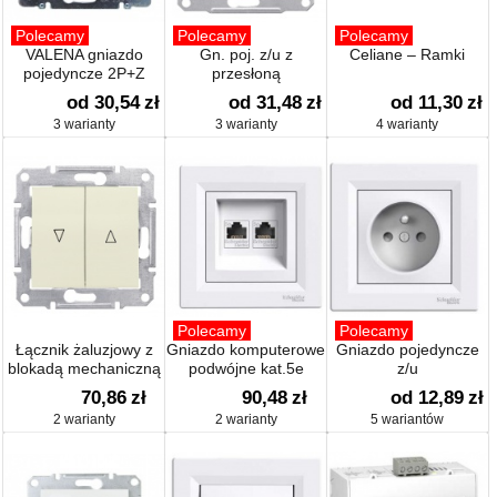
Polecamy
Polecamy
Polecamy
VALENA gniazdo
Gn. poj. z/u z
Celiane – Ramki
pojedyncze 2P+Z
przesłoną
od 30,54
zł
od 31,48
zł
od 11,30
zł
3 warianty
3 warianty
4 warianty
Polecamy
Polecamy
Łącznik żaluzjowy z
Gniazdo komputerowe
Gniazdo pojedyncze
blokadą mechaniczną
podwójne kat.5e
z/u
70,86
zł
90,48
zł
od 12,89
zł
2 warianty
2 warianty
5 wariantów