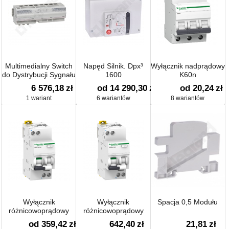
Multimedialny Switch
Napęd Silnik. Dpx³
Wyłącznik nadprądowy
do Dystrybucji Sygnału
1600
K60n
Telef, Internetu, Tv
6 576,18
zł
od 14 290,30
zł
od 20,24
zł
Kablowej
1 wariant
6 wariantów
8 wariantów
Wyłącznik
Wyłącznik
Spacja 0,5 Modułu
różnicowoprądowy
różnicowoprądowy
iDPN N Vigi
iDPNa Vigi
od 359,42
zł
642,40
zł
21,81
zł