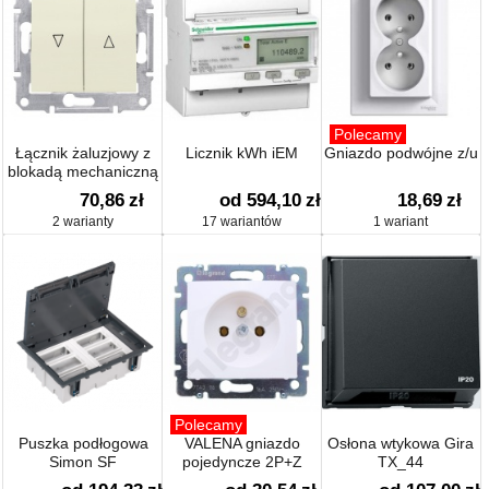
Polecamy
Łącznik żaluzjowy z
Licznik kWh iEM
Gniazdo podwójne z/u
blokadą mechaniczną
70,86
zł
od 594,10
zł
18,69
zł
2 warianty
17 wariantów
1 wariant
Polecamy
Puszka podłogowa
VALENA gniazdo
Osłona wtykowa Gira
Simon SF
pojedyncze 2P+Z
TX_44