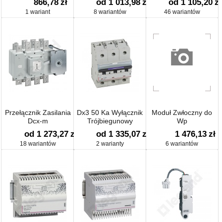
866,78
zł
od 1 013,98
zł
od 1 105,20
zł
1 wariant
8 wariantów
46 wariantów
Przełącznik Zasilania
Dx3 50 Ka Wyłącznik
Moduł Zwłoczny do
Dcx-m
Trójbiegunowy
Wp
od 1 273,27
zł
od 1 335,07
zł
1 476,13
zł
18 wariantów
2 warianty
6 wariantów