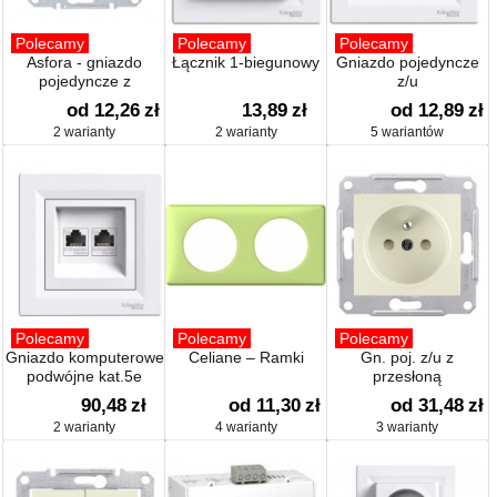
Polecamy
Polecamy
Polecamy
Asfora - gniazdo
Łącznik 1-biegunowy
Gniazdo pojedyncze
pojedyncze z
z/u
uziemieniem
od 12,26
zł
13,89
zł
od 12,89
zł
2 warianty
2 warianty
5 wariantów
Polecamy
Polecamy
Polecamy
Gniazdo komputerowe
Celiane – Ramki
Gn. poj. z/u z
podwójne kat.5e
przesłoną
90,48
zł
od 11,30
zł
od 31,48
zł
2 warianty
4 warianty
3 warianty