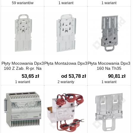
59 wariantów
1 wariant
1 wariant
Płyty Mocowania Dpx3
Płyta Montażowa Dpx3
Płyta Mocowania Dpx3
160 Z Zab. R-pr. Na
160 Na Th35
Th35
53,65
zł
od 53,78
zł
90,81
zł
1 wariant
2 warianty
1 wariant