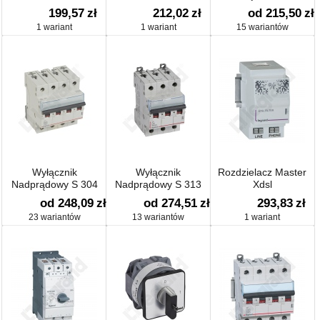
32 A
199,57
zł
212,02
zł
od 215,50
zł
1 wariant
1 wariant
15 wariantów
Wyłącznik
Wyłącznik
Rozdzielacz Master
Nadprądowy S 304
Nadprądowy S 313
Xdsl
od 248,09
zł
od 274,51
zł
293,83
zł
23 wariantów
13 wariantów
1 wariant