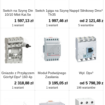
Switch na Szynę Din
Switch 1giga na Szynę
Napęd Silnikowy Dmx³
10/10 Mbit Kat.5e
Th35
1 597,13
zł
1 997,46
zł
od 2 121,48
zł
1 wariant
1 wariant
5 wariantów
Gniazdo z Przyłączem
Moduł Podwójnego
Wył. Dpx³
Gór/tył Dpx³ 160 4p
Zasilania
2 318,88
zł
3 195,05
zł
od 5 798,39
zł
1 wariant
1 wariant
196 wariantów