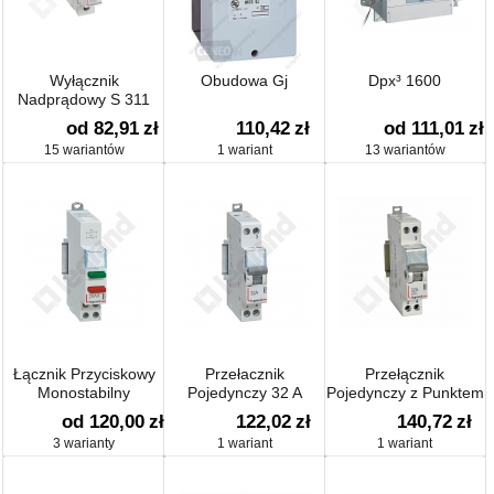
Wyłącznik
Obudowa Gj
Dpx³ 1600
Nadprądowy S 311
od 82,91
zł
110,42
zł
od 111,01
zł
15 wariantów
1 wariant
13 wariantów
Łącznik Przyciskowy
Przełacznik
Przełącznik
Monostabilny
Pojedynczy 32 A
Pojedynczy z Punktem
Neutralnym 32 A
od 120,00
zł
122,02
zł
140,72
zł
3 warianty
1 wariant
1 wariant