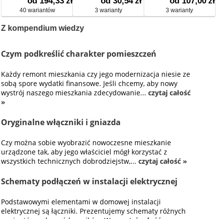
od 194,33
zł
od 30,54
zł
od 107,00
zł
40 wariantów
3 warianty
3 warianty
Z kompendium wiedzy
Czym podkreślić charakter pomieszczeń
Każdy remont mieszkania czy jego modernizacja niesie ze
sobą spore wydatki finansowe. Jeśli chcemy, aby nowy
wystrój naszego mieszkania zdecydowanie...
czytaj całość
»
Oryginalne włączniki i gniazda
Czy można sobie wyobrazić nowoczesne mieszkanie
urządzone tak, aby jego właściciel mógł korzystać z
wszystkich technicznych dobrodziejstw,...
czytaj całość »
Schematy podłączeń w instalacji elektrycznej
Podstawowymi elementami w domowej instalacji
elektrycznej są łączniki. Prezentujemy schematy różnych