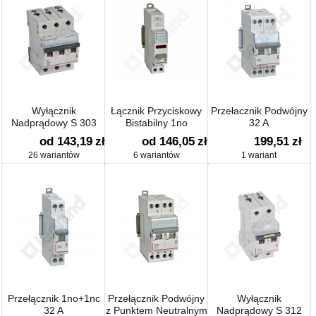
Wyłącznik
Łącznik Przyciskowy
Przełacznik Podwójny
Nadprądowy S 303
Bistabilny 1no
32 A
od 143,19
zł
od 146,05
zł
199,51
zł
26 wariantów
6 wariantów
1 wariant
Przełącznik 1no+1nc
Przełącznik Podwójny
Wyłącznik
32 A
z Punktem Neutralnym
Nadprądowy S 312