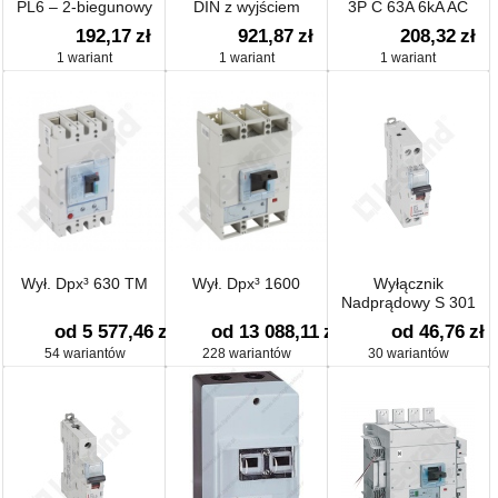
PL6 – 2-biegunowy
DIN z wyjściem
3P C 63A 6kA AC
analogowym 50A 4-
S203-C63
192,17
zł
921,87
zł
208,32
zł
20mA 22.5x56x49mm
2CDS253001R0634
1 wariant
1 wariant
1 wariant
E83-2050
Wył. Dpx³ 630 TM
Wył. Dpx³ 1600
Wyłącznik
Nadprądowy S 301
od 5 577,46
zł
od 13 088,11
zł
od 46,76
zł
54 wariantów
228 wariantów
30 wariantów