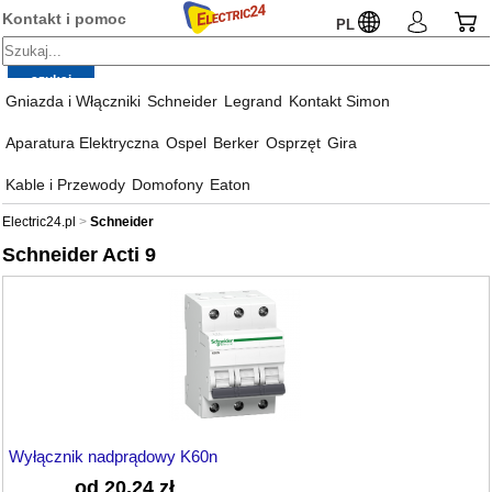
Kontakt i pomoc
PL
Gniazda i Włączniki
Schneider
Legrand
Kontakt Simon
Aparatura Elektryczna
Ospel
Berker
Osprzęt
Gira
Kable i Przewody
Domofony
Eaton
Electric24.pl
Schneider
Schneider Acti 9
Wyłącznik nadprądowy K60n
od 20,24 zł