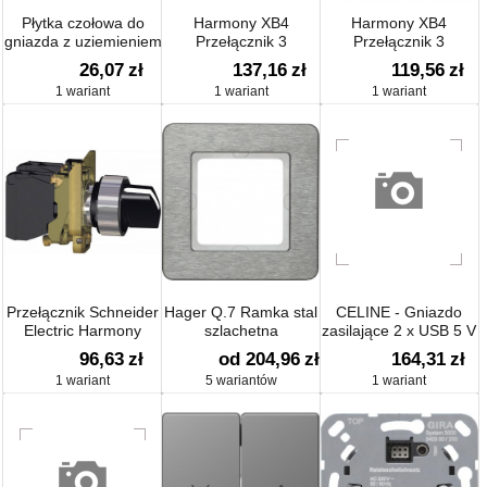
Płytka czołowa do
Harmony XB4
Harmony XB4
gniazda z uziemieniem
Przełącznik 3
Przełącznik 3
Q.1/Q.3 biały aksamit
pozycyjny, czarny,
pozycyjny, czarny,
26,07
zł
137,16
zł
119,56
zł
3965766079
metalowy
metalowy
1 wariant
1 wariant
1 wariant
Przełącznik Schneider
Hager Q.7 Ramka stal
CELINE - Gniazdo
Electric Harmony
szlachetna
zasilające 2 x USB 5 V
XB4BD21, 240 V, 3 A,
- 2400 mA Typ-C
96,63
zł
od 204,96
zł
164,31
zł
30 x 47 x 68 mm,
1 wariant
5 wariantów
1 wariant
czarny