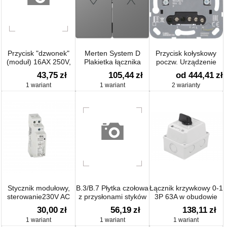
Przycisk "dzwonek"
Merten System D
Przycisk kołyskowy
(moduł) 16AX 250V,
Plakietka łącznika
poczw. Urządzenie
zaciski śrubowe,
żaluzjowego stal
podtynk.
43,75
zł
105,44
zł
od 444,41
zł
srebrny mat,
1 wariant
1 wariant
2 warianty
metalizowany
Stycznik modułowy,
B.3/B.7 Płytka czołowa
Łącznik krzywkowy 0-1
sterowanie230V AC
z przysłonami styków
3P 63A w obudowie
KMC
do gn. z uziem. z
30,00
zł
56,19
zł
138,11
zł
pokrywą, biały mat
1 wariant
1 wariant
1 wariant