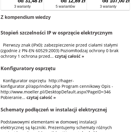
od 31,48
zł
od 12,89
zł
od 107,00
zł
3 warianty
5 wariantów
3 warianty
Z kompendium wiedzy
Stopień szczelności IP w osprzęcie elektrycznym
Pierwszy znak (IPx0): zabezpieczenie przed ciałami stałymi
(zgodnie z PN-EN 60529:2003) PoziomRodzaj ochrony 0 brak
ochrony 1 ochrona przed...
czytaj całość »
Konfiguratory osprzętu
Konfigurator osprzętu http://hager-
konfigurator.pl/app/index.php Program cennikowy Opis -
http://www.moeller.pl/DesktopDefault.aspx?PageID=346
Pobieranie...
czytaj całość »
Schematy podłączeń w instalacji elektrycznej
Podstawowymi elementami w domowej instalacji
elektrycznej są łączniki. Prezentujemy schematy różnych