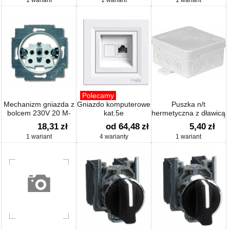
1 wariant
1 wariant
1 wariant
A400
Polecamy
Mechanizm gniazda z
Gniazdo komputerowe
Puszka n/t
bolcem 230V 20 M-
kat.5e
hermetyczna z dławicą
500
zintegrowaną
18,31
zł
od 64,48
zł
5,40
zł
75x75x39mm IP54
1 wariant
4 warianty
1 wariant
biała N5