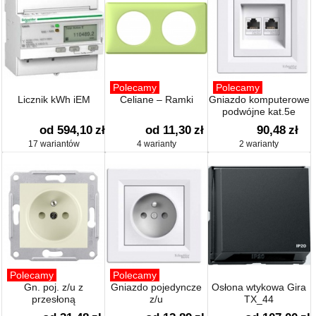
Polecamy
Polecamy
Licznik kWh iEM
Celiane – Ramki
Gniazdo komputerowe
podwójne kat.5e
od 594,10
zł
od 11,30
zł
90,48
zł
17 wariantów
4 warianty
2 warianty
Polecamy
Polecamy
Gn. poj. z/u z
Gniazdo pojedyncze
Osłona wtykowa Gira
przesłoną
z/u
TX_44