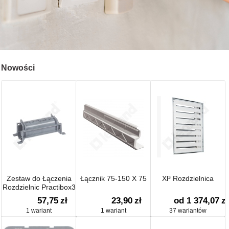
Nowości
Zestaw do Łączenia
Łącznik 75-150 X 75
Xl³ Rozdzielnica
Rozdzielnic Practibox3
57,75
zł
23,90
zł
od 1 374,07
zł
1 wariant
1 wariant
37 wariantów