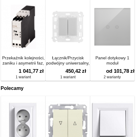
Przekaźnik kolejności,
Łącznik/Przycisk
Panel dotykowy 1
zaniku i asymetrii faz,
podwójny uniwersalny,
moduł
kontrola
230V, 2x6A
1 041,77
zł
450,42
zł
od 101,78
zł
nad-/podnapięciowa
1 wariant
1 wariant
2 warianty
2P
Polecamy