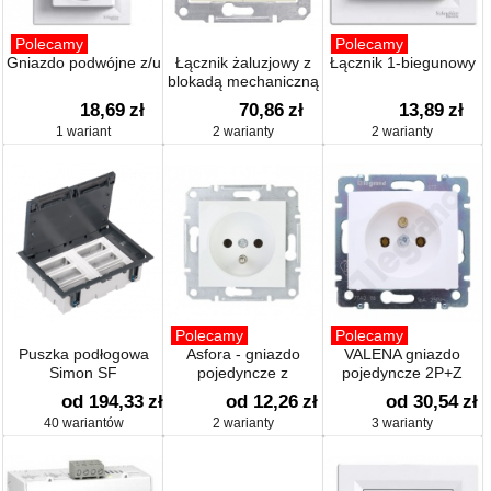
Polecamy
Polecamy
Gniazdo podwójne z/u
Łącznik żaluzjowy z
Łącznik 1-biegunowy
blokadą mechaniczną
18,69
zł
70,86
zł
13,89
zł
1 wariant
2 warianty
2 warianty
Polecamy
Polecamy
Puszka podłogowa
Asfora - gniazdo
VALENA gniazdo
Simon SF
pojedyncze z
pojedyncze 2P+Z
uziemieniem
od 194,33
zł
od 12,26
zł
od 30,54
zł
40 wariantów
2 warianty
3 warianty