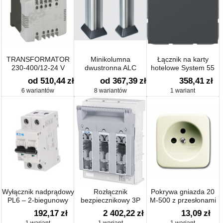
TRANSFORMATOR
Minikolumna
Łącznik na karty
230-400/12-24 V
dwustronna ALC
hotelowe System 55
1×, 1-bieg. z
od 510,44
zł
od 367,39
zł
358,41
zł
oddzielnym zaciskiem
6 wariantów
8 wariantów
1 wariant
N z uchwytami
mocującymi
Wyłącznik nadprądowy
Rozłącznik
Pokrywa gniazda 20
PL6 – 2-biegunowy
bezpiecznikowy 3P
M-500 z przesłonami
NH2 Basic na płytę
192,17
zł
2 402,22
zł
13,09
zł
monażową XNH2-