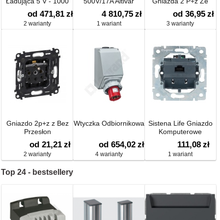
Ładująca 5 V - 1000
500V/17A Altivar
Gniazda 2 P+z Ze
Ma + Usb 5 V - 2400
Wskaźnikiem LED
od 471,81
zł
4 810,75
zł
od 36,95
zł
Ma
2 warianty
1 wariant
3 warianty
Gniazdo 2p+z z Bez
Wtyczka Odbiornikowa
Sistena Life Gniazdo
Przesłon
Komputerowe
Pojedyncze 1xrj45
od 21,21
zł
od 654,02
zł
111,08
zł
Kat.6 - Utp
2 warianty
4 warianty
1 wariant
Top 24 - bestsellery