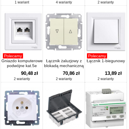
1 wariant
4 warianty
2 warianty
Polecamy
Polecamy
Gniazdo komputerowe
Łącznik żaluzjowy z
Łącznik 1-biegunowy
podwójne kat.5e
blokadą mechaniczną
90,48
zł
70,86
zł
13,89
zł
2 warianty
2 warianty
2 warianty