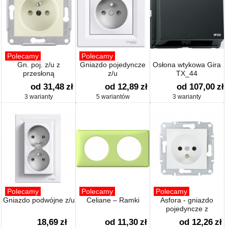
Polecamy
Polecamy
Gn. poj. z/u z
Gniazdo pojedyncze
Osłona wtykowa Gira
przesłoną
z/u
TX_44
od 31,48
zł
od 12,89
zł
od 107,00
zł
3 warianty
5 wariantów
3 warianty
Polecamy
Polecamy
Polecamy
Gniazdo podwójne z/u
Celiane – Ramki
Asfora - gniazdo
pojedyncze z
uziemieniem
18,69
zł
od 11,30
zł
od 12,26
zł