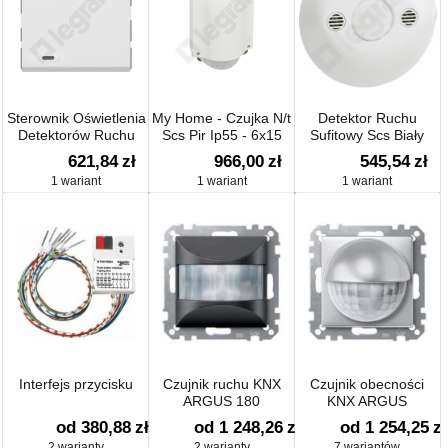
Sterownik Oświetlenia
My Home - Czujka N/t
Detektor Ruchu
Detektorów Ruchu
Scs Pir Ip55 - 6x15
Sufitowy Scs Biały
Metrów
621,84
zł
966,00
zł
545,54
zł
1 wariant
1 wariant
1 wariant
Interfejs przycisku
Czujnik ruchu KNX
Czujnik obecności
ARGUS 180
KNX ARGUS
od 380,88
zł
od 1 248,26
zł
od 1 254,25
zł
2 warianty
2 warianty
7 wariantów