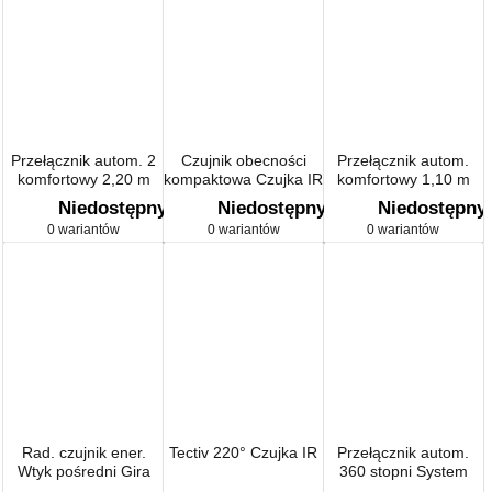
Przełącznik autom. 2
Czujnik obecności
Przełącznik autom.
komfortowy 2,20 m
kompaktowa Czujka IR
komfortowy 1,10 m
Gira E22 kolor nat.
biały
Gira TX_44 (IP 44)
Niedostępny
Niedostępny
Niedostępny
stalowy
0 wariantów
0 wariantów
0 wariantów
Rad. czujnik ener.
Tectiv 220° Czujka IR
Przełącznik autom.
Wtyk pośredni Gira
360 stopni System
eNet biały
2000