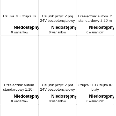
Czujka 70 Czujka IR
Czujnik przyc 2 poj
Przełącznik autom. 2
24V bezpotencjałowy
standardowy 2,20 m
Gira E22 kolor nat.
Gira TX_44
Niedostępny
Niedostępny
Niedostępny
stalowy
0 wariantów
0 wariantów
0 wariantów
Przełącznik autom.
Czujnik przyc 2 pot
Czujka 110 Czujka IR
standardowy 1,10 m
24V bezpotencjałowy
biały
Gira TX_44 (IP 44)
Gira E22 kolor nat.
Niedostępny
Niedostępny
Niedostępny
stalowy
0 wariantów
0 wariantów
0 wariantów