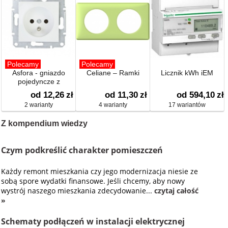
Polecamy
Polecamy
Asfora - gniazdo
Celiane – Ramki
Licznik kWh iEM
pojedyncze z
uziemieniem
od 12,26
zł
od 11,30
zł
od 594,10
zł
2 warianty
4 warianty
17 wariantów
Z kompendium wiedzy
Czym podkreślić charakter pomieszczeń
Każdy remont mieszkania czy jego modernizacja niesie ze
sobą spore wydatki finansowe. Jeśli chcemy, aby nowy
wystrój naszego mieszkania zdecydowanie...
czytaj całość
»
Schematy podłączeń w instalacji elektrycznej