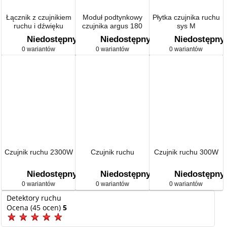
Łącznik z czujnikiem
Moduł podtynkowy
Płytka czujnika ruchu
ruchu i dźwięku
czujnika argus 180
sys M
(moduł)
Niedostępny
Niedostępny
Niedostępny
0 wariantów
0 wariantów
0 wariantów
Czujnik ruchu 2300W
Czujnik ruchu
Czujnik ruchu 300W
Niedostępny
Niedostępny
Niedostępny
0 wariantów
0 wariantów
0 wariantów
Detektory ruchu
Ocena (45 ocen)
5