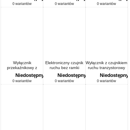
0 wariantów
0 wariantów
0 wariantów
Wyłącznik
Elektroniczny czujnik
Wyłącznik z czujnikiem
przekaźnikowy z
ruchu bez ramki
ruchu tranzystorowy
czujnikiem ruchu
do obiektów
Niedostępny
Niedostępny
Niedostępny
(moduł)
użyteczności
0 wariantów
0 wariantów
0 wariantów
publicznej (moduł)
20‑500 W