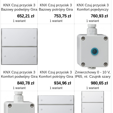
KNX Czuj przycisk 3
KNX Czuj przycisk 3
KNX Czuj przycisk 3
Bazowy podwójny Gira
Bazowy potrójny Gira
Komfort pojedynczy
F100 biały
F100 biały
Gira F100 biały
652,21
zł
753,75
zł
760,93
zł
1 wariant
1 wariant
1 wariant
KNX Czuj przycisk 3
KNX Czuj przycisk 3
Zmierzchowy 0 - 10 V,
Komfort podwójny Gira
Komfort potrójny Gira
IP65, nt. Czujnik szary
F100 biały
F100 biały
840,78
zł
934,96
zł
980,65
zł
1 wariant
1 wariant
1 wariant