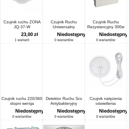
Czujnik ruchu ZONA
Czujnik Ruchu
Czujnik Ruchu
JQ-37-W
Uniwersalny
Rezystancyjny 300w
Alu
23,00
zł
Niedostępny
Niedostępny
1 wariant
0 wariantów
0 wariantów
Czujnik ruchu 220/360
Detektor Ruchu Scs
Czujnik natężenia
stopni wersja
Antybakteryjny
oświetlenia
rozszerzona Comfort
Niedostępny
Niedostępny
Niedostępny
IP55
0 wariantów
0 wariantów
0 wariantów