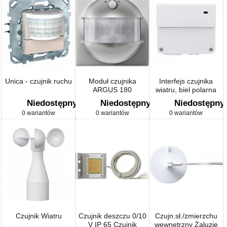
Unica - czujnik ruchu
Moduł czujnika
Interfejs czujnika
ARGUS 180
wiatru, biel polarna
Niedostępny
Niedostępny
Niedostępny
0 wariantów
0 wariantów
0 wariantów
Czujnik Wiatru
Czujnik deszczu 0/10
Czujn.sł./zmierzchu
V IP 65 Czujnik
wewnętrzny Żaluzje