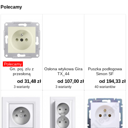
Polecamy
Polecamy
Gn. poj. z/u z
Osłona wtykowa Gira
Puszka podłogowa
przesłoną
TX_44
Simon SF
od 31,48
zł
od 107,00
zł
od 194,33
zł
3 warianty
3 warianty
40 wariantów