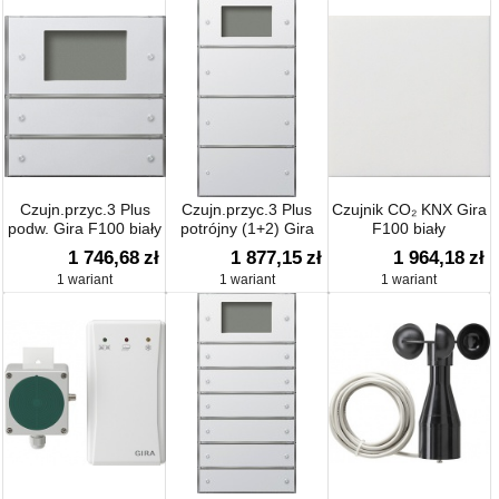
Czujn.przyc.3 Plus
Czujn.przyc.3 Plus
Czujnik CO₂ KNX Gira
podw. Gira F100 biały
potrójny (1+2) Gira
F100 biały
F100 biały
1 746,68
zł
1 877,15
zł
1 964,18
zł
1 wariant
1 wariant
1 wariant