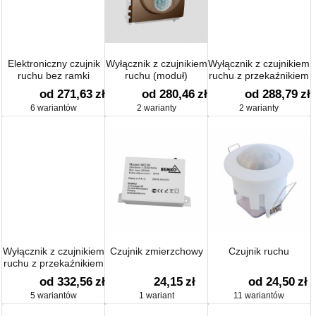
Elektroniczny czujnik
Wyłącznik z czujnikiem
Wyłącznik z czujnikiem
ruchu bez ramki
ruchu (moduł)
ruchu z przekaźnikiem
(moduł)
od 271,63
zł
od 280,46
zł
od 288,79
zł
6 wariantów
2 warianty
2 warianty
Wyłącznik z czujnikiem
Czujnik zmierzchowy
Czujnik ruchu
ruchu z przekaźnikiem
do obiektów
od 332,56
zł
24,15
zł
od 24,50
zł
użyteczności
5 wariantów
1 wariant
11 wariantów
publicznej (moduł)