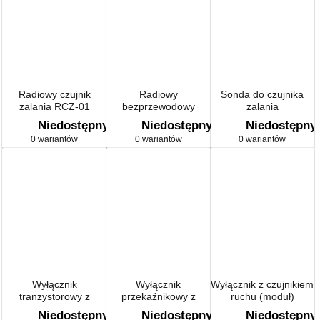
Radiowy czujnik
Radiowy
Sonda do czujnika
zalania RCZ-01
bezprzewodowy
zalania
czujnik ruchu RCR-01
Niedostępny
Niedostępny
Niedostępny
0 wariantów
0 wariantów
0 wariantów
Wyłącznik
Wyłącznik
Wyłącznik z czujnikiem
tranzystorowy z
przekaźnikowy z
ruchu (moduł)
czujnikiem ruchu
czujnikiem ruchu
Niedostępny
Niedostępny
Niedostępny