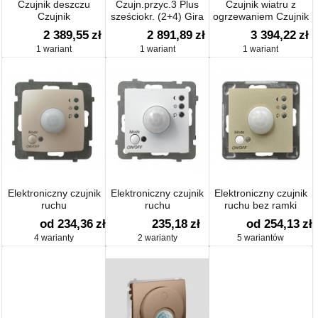
Czujnik deszczu
Czujn.przyc.3 Plus
Czujnik wiatru z
Czujnik
sześciokr. (2+4) Gira
ogrzewaniem Czujnik
F100 biały
2 389,55
zł
2 891,89
zł
3 394,22
zł
1 wariant
1 wariant
1 wariant
Elektroniczny czujnik
Elektroniczny czujnik
Elektroniczny czujnik
ruchu
ruchu
ruchu bez ramki
od 234,36
zł
235,18
zł
od 254,13
zł
4 warianty
2 warianty
5 wariantów