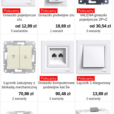
Polecamy
Polecamy
Polecamy
Gniazdo pojedyncze
Gniazdo podwójne z/u
VALENA gniazdo
z/u
pojedyncze 2P+Z
od 12,89
zł
18,69
zł
od 30,54
zł
5 wariantów
1 wariant
3 warianty
Polecamy
Polecamy
Łącznik żaluzjowy z
Gniazdo komputerowe
Łącznik 1-biegunowy
blokadą mechaniczną
podwójne kat.5e
70,86
zł
90,48
zł
13,89
zł
2 warianty
2 warianty
2 warianty