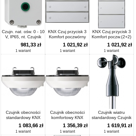
Czujn. nat. ośw. 0 - 10
KNX Czuj przycisk 3
KNX Czuj przycisk 3
V, IP65, nt. Czujnik
Komfort poczwórny
Komfort poczw.(2+2)
Gira F100 biały
Gira F100 biały
981,33
zł
1 021,92
zł
1 021,92
zł
1 wariant
1 wariant
1 wariant
Czujnik obecności
Czujnik obecności
Czujnik wiatru
standardowy KNX
komfortowy KNX
standardowy Czujnik
1 083,66
zł
1 356,39
zł
1 619,91
zł
1 wariant
1 wariant
1 wariant