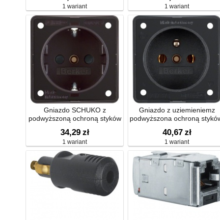
1 wariant
1 wariant
Gniazdo SCHUKO z
Gniazdo z uziemieniemz
podwyższoną ochroną styków
podwyższona ochroną stykó
Integro mechanizm
Integro mechanizm
34,29
zł
40,67
zł
1 wariant
1 wariant