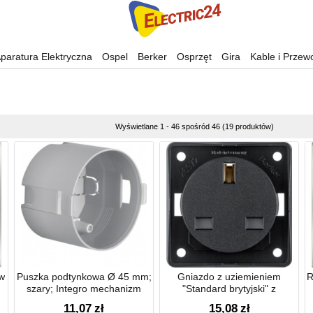
paratura Elektryczna
Ospel
Berker
Osprzęt
Gira
Kable i Przew
Wyświetlane 1 - 46 spośród 46 (19 produktów)
w
Puszka podtynkowa Ø 45 mm;
Gniazdo z uziemieniem
R
szary; Integro mechanizm
"Standard brytyjski" z
podwyższona ochroną styków
11,07
zł
15,08
zł
Integro mechanizm