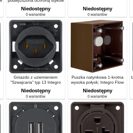
w
podwyższona ochroną styków
Integro mechanizm
Niedostępny
Niedostępny
0 wariantów
0 wariantów
Gniazdo z uziemieniem
Puszka natynkowa 1-krotna
"Szwajcaria" typ 13 Integro
wysoka połysk; Integro Flow
mechanizm
Niedostępny
Niedostępny
0 wariantów
0 wariantów