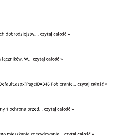
ch dobrodziejstw,...
czytaj całość »
 łączników. W...
czytaj całość »
Default.aspx?PageID=346 Pobieranie...
czytaj całość »
ny 1 ochrona przed...
czytaj całość »
zego mieszkania zdecydowanie...
czytaj całość »