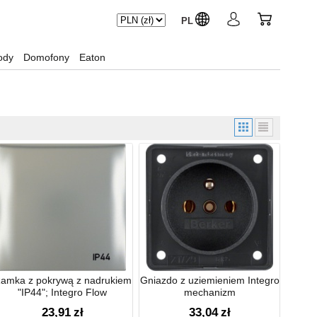
PL
ody
Domofony
Eaton
amka z pokrywą z nadrukiem
Gniazdo z uziemieniem Integro
"IP44"; Integro Flow
mechanizm
23,91
zł
33,04
zł