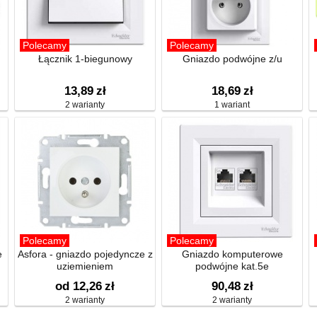
Polecamy
Polecamy
Łącznik 1-biegunowy
Gniazdo podwójne z/u
13,89
zł
18,69
zł
2 warianty
1 wariant
Polecamy
Polecamy
e
Asfora - gniazdo pojedyncze z
Gniazdo komputerowe
uziemieniem
podwójne kat.5e
od 12,26
zł
90,48
zł
2 warianty
2 warianty