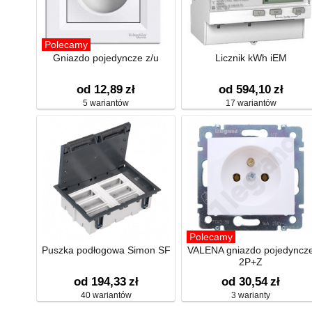
Polecamy
Gniazdo pojedyncze z/u
Licznik kWh iEM
od 12,89
zł
od 594,10
zł
5 wariantów
17 wariantów
Polecamy
Puszka podłogowa Simon SF
VALENA gniazdo pojedyncz
2P+Z
od 194,33
zł
od 30,54
zł
40 wariantów
3 warianty