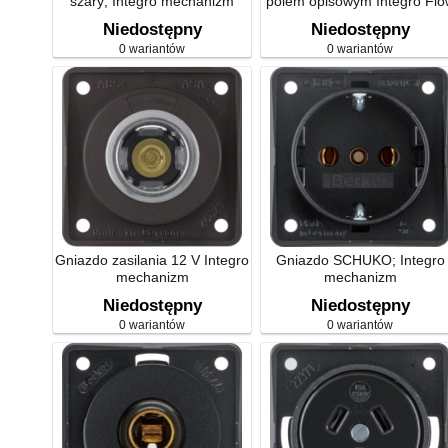
szary; Integro mechanizm
polem opisowym Integro Flo
Niedostępny
Niedostępny
0 wariantów
0 wariantów
Gniazdo zasilania 12 V Integro
Gniazdo SCHUKO; Integro
mechanizm
mechanizm
Niedostępny
Niedostępny
0 wariantów
0 wariantów