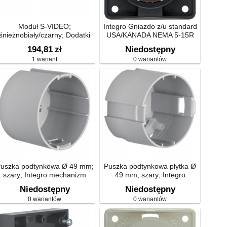
Moduł S-VIDEO;
Integro Gniazdo z/u standard
śnieżnobiały/czarny; Dodatki
USA/KANADA NEMA 5-15R
czarny mat 862632503
194,81
zł
Niedostępny
1 wariant
0 wariantów
uszka podtynkowa Ø 49 mm;
Puszka podtynkowa płytka Ø
szary; Integro mechanizm
49 mm; szary; Integro
mechanizm
Niedostępny
Niedostępny
0 wariantów
0 wariantów