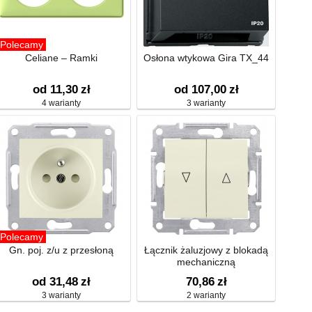
Polecamy
Celiane – Ramki
Osłona wtykowa Gira TX_44
od 11,30
zł
od 107,00
zł
4 warianty
3 warianty
Polecamy
Gn. poj. z/u z przesłoną
Łącznik żaluzjowy z blokadą
mechaniczną
od 31,48
zł
70,86
zł
3 warianty
2 warianty