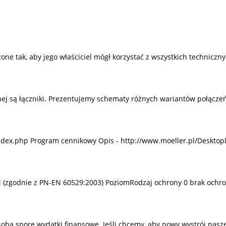
 tak, aby jego właściciel mógł korzystać z wszystkich techniczny
j są łączniki. Prezentujemy schematy różnych wariantów połączeń
ndex.php Program cennikowy Opis - http://www.moeller.pl/Desktop
mi (zgodnie z PN-EN 60529:2003) PoziomRodzaj ochrony 0 brak ochro
sobą spore wydatki finansowe. Jeśli chcemy, aby nowy wystrój nas