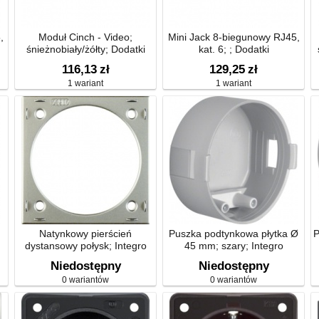
,
Moduł Cinch - Video;
Mini Jack 8-biegunowy RJ45,
śnieżnobiały/żółty; Dodatki
kat. 6; ; Dodatki
116,13
zł
129,25
zł
1 wariant
1 wariant
;
Natynkowy pierścień
Puszka podtynkowa płytka Ø
P
dystansowy połysk; Integro
45 mm; szary; Integro
Flow
mechanizm
Niedostępny
Niedostępny
0 wariantów
0 wariantów