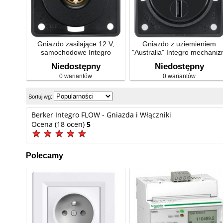
Gniazdo zasilające 12 V,
Gniazdo z uziemieniem
samochodowe Integro
"Australia" Integro mechani
mechanizm
Niedostępny
Niedostępny
0 wariantów
0 wariantów
Sortuj wg:
Berker Integro FLOW - Gniazda i Włączniki
Ocena (18 ocen)
5
Polecamy