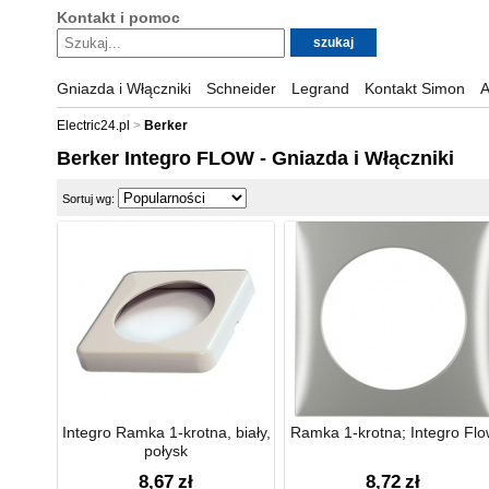
Kontakt i pomoc
Gniazda i Włączniki
Schneider
Legrand
Kontakt Simon
A
Electric24.pl
Berker
Berker Integro FLOW - Gniazda i Włączniki
Sortuj wg:
Integro Ramka 1-krotna, biały,
Ramka 1-krotna; Integro Flo
połysk
8,67
zł
8,72
zł