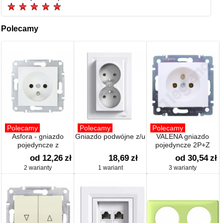
Polecamy
Polecamy
Polecamy
Polecamy
Asfora - gniazdo
Gniazdo podwójne z/u
VALENA gniazdo
pojedyncze z
pojedyncze 2P+Z
uziemieniem
od 12,26
zł
18,69
zł
od 30,54
zł
2 warianty
1 wariant
3 warianty