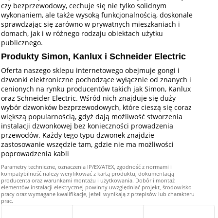
czy bezprzewodowy, cechuje się nie tylko solidnym
wykonaniem, ale także wysoką funkcjonalnością, doskonale
sprawdzając się zarówno w prywatnych mieszkaniach i
domach, jak i w różnego rodzaju obiektach użytku
publicznego.
Produkty Simon, Kanlux i Schneider Electric
Oferta naszego sklepu internetowego obejmuje gongi i
dzwonki elektroniczne pochodzące wyłącznie od znanych i
cenionych na rynku producentów takich jak Simon, Kanlux
oraz Schneider Electric. Wśród nich znajduje się duży
wybór dzwonków bezprzewodowych, które cieszą się coraz
większą popularnością, gdyż dają możliwość stworzenia
instalacji dzwonkowej bez konieczności prowadzenia
przewodów. Każdy tego typu dzwonek znajdzie
zastosowanie wszędzie tam, gdzie nie ma możliwości
poprowadzenia kabli
Parametry techniczne, oznaczenia IP/EX/ATEX, zgodność z normami i
kompatybilność należy weryfikować z kartą produktu, dokumentacją
producenta oraz warunkami montażu i użytkowania. Dobór i montaż
elementów instalacji elektrycznej powinny uwzględniać projekt, środowisko
pracy oraz wymagane kwalifikacje, jeżeli wynikają z przepisów lub charakteru
prac.