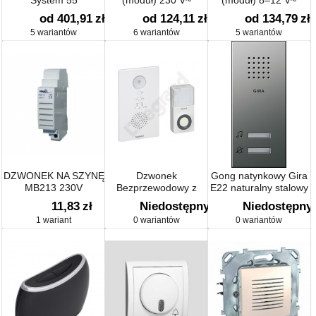
System 55
(moduł) 230 V~
(moduł) 8–12 V~
od 401,91
zł
od 124,11
zł
od 134,79
zł
5 wariantów
6 wariantów
5 wariantów
DZWONEK NA SZYNĘ
Dzwonek
Gong natynkowy Gira
MB213 230V
Bezprzewodowy z
E22 naturalny stalowy
Sygnalizacją Świetlną -
11,83
zł
Niedostępny
Niedostępny
36 Melodii
1 wariant
0 wariantów
0 wariantów