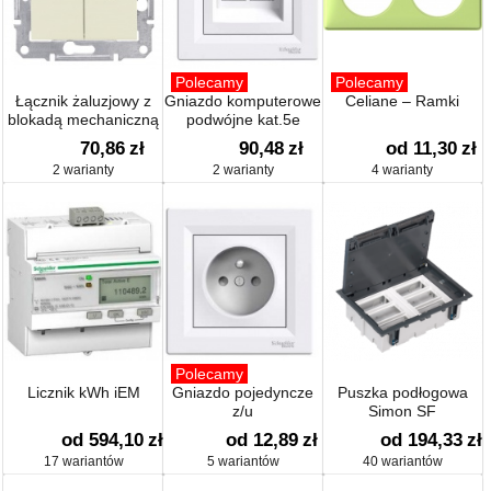
Polecamy
Polecamy
Łącznik żaluzjowy z
Gniazdo komputerowe
Celiane – Ramki
blokadą mechaniczną
podwójne kat.5e
70,86
zł
90,48
zł
od 11,30
zł
2 warianty
2 warianty
4 warianty
Polecamy
Licznik kWh iEM
Gniazdo pojedyncze
Puszka podłogowa
z/u
Simon SF
od 594,10
zł
od 12,89
zł
od 194,33
zł
17 wariantów
5 wariantów
40 wariantów