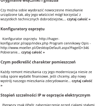
Oryginalne włączniki i gniazda
Czy można sobie wyobrazić nowoczesne mieszkanie
urządzone tak, aby jego właściciel mógł korzystać z
wszystkich technicznych dobrodziejstw,...
czytaj całość »
Konfiguratory osprzętu
Konfigurator osprzętu http://hager-
konfigurator.pl/app/index.php Program cennikowy Opis -
http://www.moeller.pl/DesktopDefault.aspx?PageID=346
Pobieranie...
czytaj całość »
Czym podkreślić charakter pomieszczeń
Każdy remont mieszkania czy jego modernizacja niesie ze
sobą spore wydatki finansowe. Jeśli chcemy, aby nowy
wystrój naszego mieszkania zdecydowanie...
czytaj całość
»
Stopień szczelności IP w osprzęcie elektrycznym
Pierwszy znak (IPx0): zabezpieczenie przed ciałami stałymi