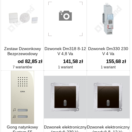
Zestaw Dzwonkowy
Dzwonek Dm318 8-12
Dzwonek Dm330 230
Bezprzewodowy
V 4,8 Va
V 4 Va
od 82,85
zł
141,58
zł
155,68
zł
7 wariantów
1 wariant
1 wariant
Gong natynkowy
Dzwonek elektroniczny
Dzwonek elektroniczny