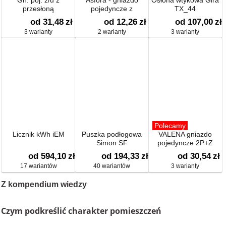
Gn. poj. z/u z
Asfora - gniazdo
Osłona wtykowa Gira
przesłoną
pojedyncze z
TX_44
uziemieniem
od 31,48
zł
od 12,26
zł
od 107,00
zł
3 warianty
2 warianty
3 warianty
Polecamy
Licznik kWh iEM
Puszka podłogowa
VALENA gniazdo
Simon SF
pojedyncze 2P+Z
od 594,10
zł
od 194,33
zł
od 30,54
zł
17 wariantów
40 wariantów
3 warianty
Z kompendium wiedzy
Czym podkreślić charakter pomieszczeń