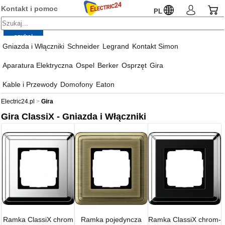
Kontakt i pomoc
PL
Gniazda i Włączniki
Schneider
Legrand
Kontakt Simon
Aparatura Elektryczna
Ospel
Berker
Osprzęt
Gira
Kable i Przewody
Domofony
Eaton
Electric24.pl
Gira
Gira ClassiX - Gniazda i Włączniki
Ramka ClassiX chrom
Ramka pojedyncza
Ramka ClassiX chrom-