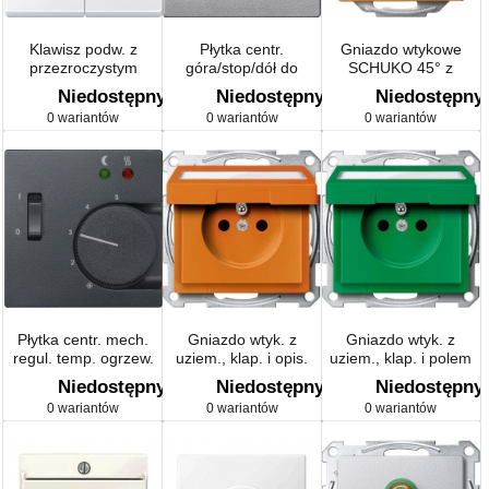
Klawisz podw. z
Płytka centr.
Gniazdo wtykowe
przezroczystym
góra/stop/dół do
SCHUKO 45° z
prostokąt.
mech. 3poł. łącz.
przesłoną system M
Niedostępny
Niedostępny
Niedostępny
okienk.sygnliz. Sys M
Kluczem
0 wariantów
0 wariantów
0 wariantów
Płytka centr. mech.
Gniazdo wtyk. z
Gniazdo wtyk. z
regul. temp. ogrzew.
uziem., klap. i opis.
uziem., klap. i polem
podł. z łączn. Sys M
Sys M
opis., z przesł. Śrub.
Niedostępny
Niedostępny
Niedostępny
Sys M
0 wariantów
0 wariantów
0 wariantów