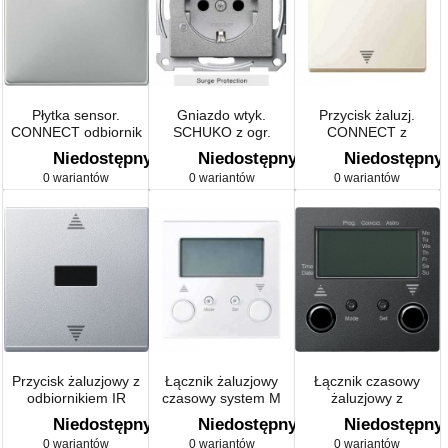
Płytka sensor.
Gniazdo wtyk.
Przycisk żaluzj.
CONNECT odbiornik
SCHUKO z ogr.
CONNECT z
radiowy do
przepięć i p.opis.
odbiornikiem
Niedostępny
Niedostępny
Niedostępny
mechanizmu ściemn.
radiowym
0 wariantów
0 wariantów
0 wariantów
Przycisk żaluzjowy z
Łącznik żaluzjowy
Łącznik czasowy
odbiornikiem IR
czasowy system M
żaluzjowy z
i przyłączem czujnika
przyłączem czujnika
Niedostępny
Niedostępny
Niedostępny
Sys M
system M
0 wariantów
0 wariantów
0 wariantów