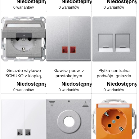
Niedostępny
Niedostępny
Niedostępny
0 wariantów
0 wariantów
0 wariantów
Gniazdo wtykowe
Klawisz podw. z
Płytka centralna
SCHUKO z klapką,
prostokątnym
podwójn. gniazda
polem opisowym i
czerwonym okienkiem
modułowego z osłoną
Niedostępny
Niedostępny
Niedostępny
przesłoną
sygnalizacyjnym Sys
przeciwkurzową, alu,
0 wariantów
0 wariantów
0 wariantów
M
Sys M