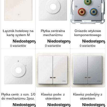
Łącznik hotelowy na
Płytka centralna
Gniazdo wtykowe
kartę system M
mechanizmu
komponentowego
przełącznika
złącza wideo system
Niedostępny
Niedostępny
Niedostępny
kluczykowego
M
0 wariantów
0 wariantów
0 wariantów
Płytka centr. z ozn. 1/0
Klawisz podw. z
Klawisz podwójny z
do mechanizmu 2poz.
okienkiem
okienkiem
przełącz. kluczyk., B.P,
sygnalizacyjnym, IP44
sygnalizacyjnym, IP44
Niedostępny
Niedostępny
Niedostępny
P, Sys M
Sys M
system M