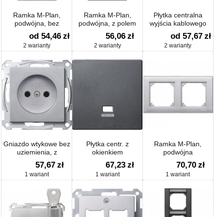
Ramka M-Plan,
Ramka M-Plan,
Płytka centralna
podwójna, bez
podwójna, z polem
wyjścia kablowego
środkowej poprzeczki
opisowym
system M
od 54,46
zł
56,06
zł
od 57,67
zł
2 warianty
2 warianty
2 warianty
Gniazdo wtykowe bez
Płytka centr. z
Ramka M-Plan,
uziemienia, z
okienkiem
podwójna
przesłoną zaciski
sygnalizacyjnym do
57,67
zł
67,23
zł
70,70
zł
śrubowe system M
łącz. pociąganego,
1 wariant
1 wariant
1 wariant
antracyt, Sys M