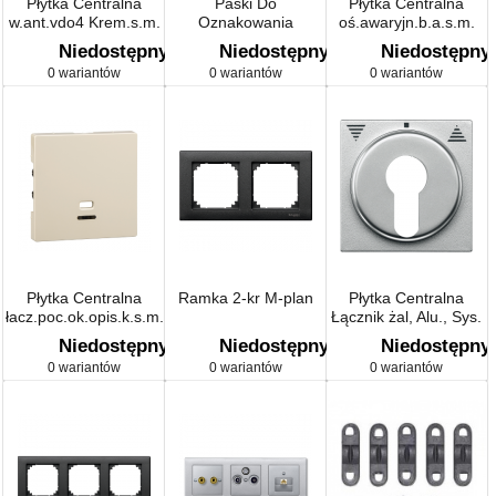
Płytka Centralna
Paski Do
Płytka Centralna
w.ant.vdo4 Krem.s.m.
Oznakowania
oś.awaryjn.b.a.s.m.
Niedostępny
Niedostępny
Niedostępny
0 wariantów
0 wariantów
0 wariantów
Płytka Centralna
Ramka 2-kr M-plan
Płytka Centralna
łacz.poc.ok.opis.k.s.m.
Łącznik żal, Alu., Sys.
M
Niedostępny
Niedostępny
Niedostępny
0 wariantów
0 wariantów
0 wariantów