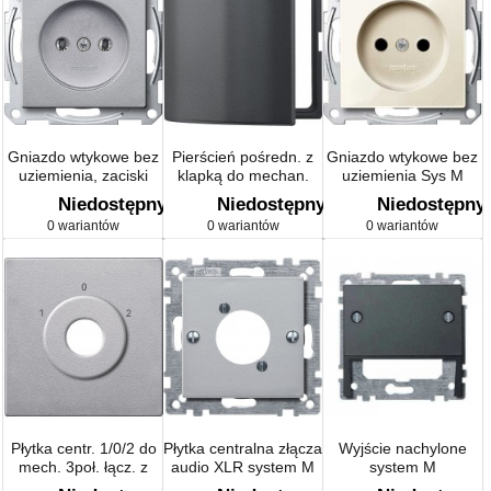
Gniazdo wtykowe bez
Pierścień pośredn. z
Gniazdo wtykowe bez
uziemienia, zaciski
klapką do mechan.
uziemienia Sys M
śrubowe, system M
kombin., DIN Sys M
Niedostępny
Niedostępny
Niedostępny
0 wariantów
0 wariantów
0 wariantów
Płytka centr. 1/0/2 do
Płytka centralna złącza
Wyjście nachylone
mech. 3poł. łącz. z
audio XLR system M
system M
kluczem