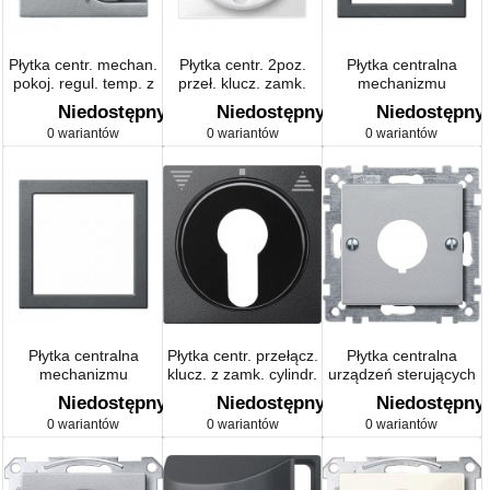
Płytka centr. mechan.
Płytka centr. 2poz.
Płytka centralna
pokoj. regul. temp. z
przeł. klucz. zamk.
mechanizmu
łącznikiem Sys M
cylindr. DIN i ł.żaluzj.,
oświetlenia
Niedostępny
Niedostępny
Niedostępny
B.P, P, Sys M
awaryjnego system M
0 wariantów
0 wariantów
0 wariantów
Płytka centralna
Płytka centr. przełącz.
Płytka centralna
mechanizmu
klucz. z zamk. cylindr.
urządzeń sterujących
oświetlenia
DIN i ł.żaluzj.
system M
Niedostępny
Niedostępny
Niedostępny
awaryjnego system M
0 wariantów
0 wariantów
0 wariantów