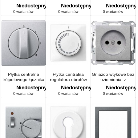
sygnalizatora
(VMC), antracyt,
kombin., zgodny DIN
Niedostępny
Niedostępny
Niedostępny
świetlnego
system M
Sys M
0 wariantów
0 wariantów
0 wariantów
Płytka centralna
Płytka centralna
Gniazdo wtykowe bez
trójpolowego łącznika
regulatora obrotów
uziemienia, z
obrotowego
system M
przesłoną
Niedostępny
Niedostępny
Niedostępny
0 wariantów
0 wariantów
0 wariantów