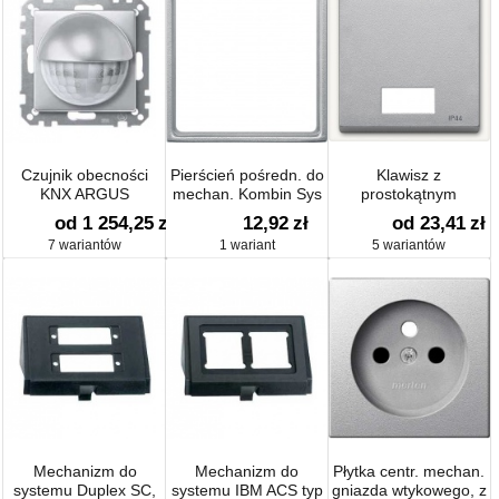
Czujnik obecności
Pierścień pośredn. do
Klawisz z
KNX ARGUS
mechan. Kombin Sys
prostokątnym
M
okienkiem
od 1 254,25
zł
12,92
zł
od 23,41
zł
sygnalizacyjnym na
7 wariantów
1 wariant
5 wariantów
symbole system M
Mechanizm do
Mechanizm do
Płytka centr. mechan.
systemu Duplex SC,
systemu IBM ACS typ
gniazda wtykowego, z