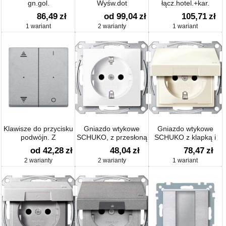
gn.gol.
Wyśw.dot
łącz.hotel.+kar.
86,49
zł
od 99,04
zł
105,71
zł
1 wariant
2 warianty
1 wariant
Klawisze do przycisku
Gniazdo wtykowe
Gniazdo wtykowe
podwójn. Z
SCHUKO, z przesłoną
SCHUKO z klapką i
oznaczeniem Sys M
Sys M
przesłoną, IP44
od 42,28
zł
48,04
zł
78,47
zł
2 warianty
2 warianty
1 wariant