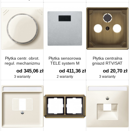
Płytka centr. obrot.
Płytka sensorowa
Płytka centralna
regul. mechanizmu
TELE system M
gniazd RTV/SAT
superściemn.
od 345,06
zł
od 411,36
zł
od 20,70
zł
Uniwersal.
3 warianty
2 warianty
3 warianty