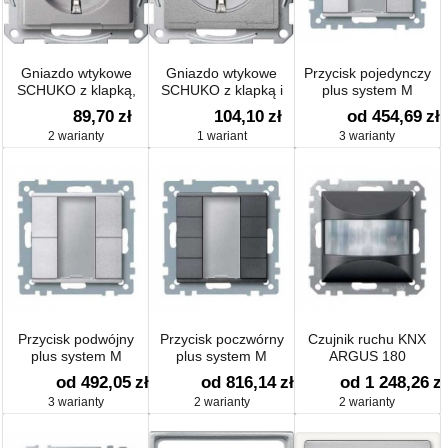
Gniazdo wtykowe
Gniazdo wtykowe
Przycisk pojedynczy
SCHUKO z klapką,
SCHUKO z klapką i
plus system M
IP44
przesłoną, IP44 Sys M
89,70
zł
104,10
zł
od 454,69
zł
2 warianty
1 wariant
3 warianty
Przycisk podwójny
Przycisk poczwórny
Czujnik ruchu KNX
plus system M
plus system M
ARGUS 180
od 492,05
zł
od 816,14
zł
od 1 248,26
zł
3 warianty
2 warianty
2 warianty