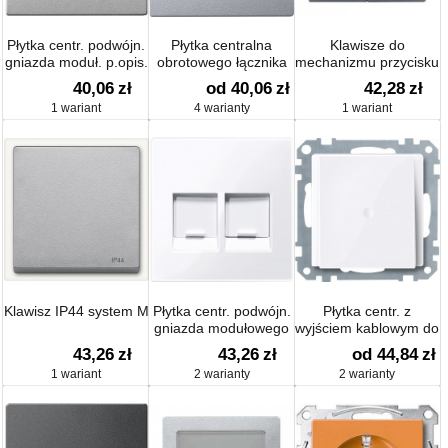
Płytka centr. podwójn.
Płytka centralna
Klawisze do
gniazda moduł. p.opis.
obrotowego łącznika
mechanizmu przycisku
i osłoną p/kurz.
wentylatora
podwójnego system M
40,06
zł
od 40,06
zł
42,28
zł
1 wariant
4 warianty
1 wariant
Klawisz IP44 system M
Płytka centr. podwójn.
Płytka centr. z
gniazda modułowego
wyjściem kablowym do
z osłoną
złączy telefonicznych
43,26
zł
43,26
zł
od 44,84
zł
przeciwkurzową
1 wariant
2 warianty
2 warianty