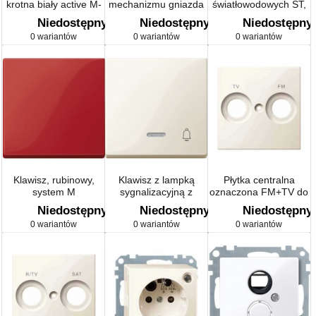
krotna biały active M-
mechanizmu gniazda
światłowodowych ST,
Smart, M-Plan
RJ45, pojedyncza,
czarny, system M,
Niedostępny
Niedostępny
Niedostępny
B.A, P, Sys M
Artec/Antique
0 wariantów
0 wariantów
0 wariantów
Klawisz, rubinowy,
Klawisz z lampką
Płytka centralna
system M
sygnalizacyjną z
oznaczona FM+TV do
oznaczeniem system
gniazd antenowych,
Niedostępny
Niedostępny
Niedostępny
M
biały, połysk, system M
0 wariantów
0 wariantów
0 wariantów