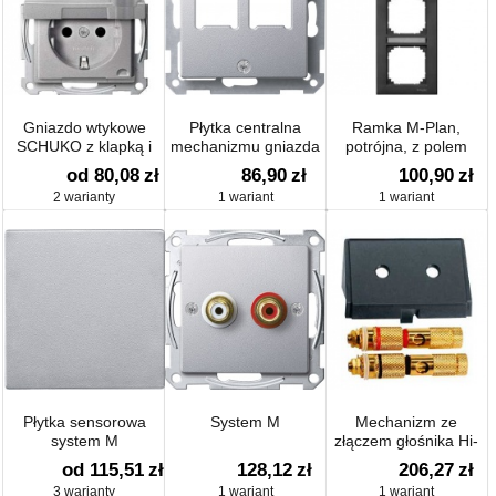
Gniazdo wtykowe
Płytka centralna
Ramka M-Plan,
SCHUKO z klapką i
mechanizmu gniazda
potrójna, z polem
przesłoną
RJ11/RJ45 system M
opisowym
od 80,08
zł
86,90
zł
100,90
zł
2 warianty
1 wariant
1 wariant
Płytka sensorowa
System M
Mechanizm ze
system M
złączem głośnika Hi-
Fi, czarny, system M,
od 115,51
zł
128,12
zł
206,27
zł
Artec/Antique
3 warianty
1 wariant
1 wariant