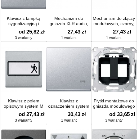
Klawisz z lampką
Mechanizm do
Mechanizm do złączy
sygnalizacyjną i
gniazda XLR audio,
modułowych, czarny,
oznaczeniem system
czarny, system M,
system M,
od 25,82
zł
27,43
zł
27,43
zł
M
Artec/Antique
Artec/Antique
3 warianty
1 wariant
1 wariant
Klawisz z polem
Klawisz z
Płytki montażowe do
opisowym system M
oznaczeniem system
gniazda modułowego
M
od 27,43
zł
30,43
zł
od 33,65
zł
3 warianty
1 wariant
3 warianty