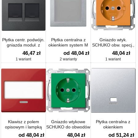
Płytka centr. podwójn.
Płytka centralna z
Gniazdo wtyk.
gniazda moduł. z
okienkiem system M
SCHUKO obw. specj.,
osłoną p/kurz.
przesł. b.śrub.
46,47
zł
od 48,04
zł
48,04
zł
1 wariant
2 warianty
1 wariant
Klawisz z polem
Gniazdo wtykowe
Płytka centralna z
opisowym i lampką
SCHUKO do obwodów
okienkiem
sygnalizacyjną system
specjalnych, z przesł.
sygnalizacyjnym do
od 48,04
zł
48,04
zł
od 51,24
zł
M
b.śrub., zielony, Sys M
łącz. Pociąganego Sys