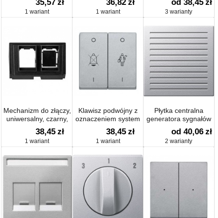
35,57
zł
36,82
zł
od 38,45
zł
system M
Artec/Antique
1 wariant
1 wariant
3 warianty
Mechanizm do złączy,
Klawisz podwójny z
Płytka centralna
uniwersalny, czarny,
oznaczeniem system
generatora sygnałów
system M,
M
akustycznych system
38,45
zł
38,45
zł
od 40,06
zł
Artec/Antique
M
1 wariant
1 wariant
2 warianty