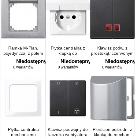
Ramka M-Plan,
Płytka centralna z
Klawisz podw. z
pojedyncza, z polem
klapką do
prostokąt. czerwonym
opisowym
mechanizmu gniazda
okienkiem sygnaliz.,
Niedostępny
Niedostępny
Niedostępny
wtykowego Sys M
antracyt, Sys M
0 wariantów
0 wariantów
0 wariantów
Płytka centralna
Klawisz podwójny do
Pierścień pośredn. z
mechanizmu
łącznika wentylatora
klapką do mechan.