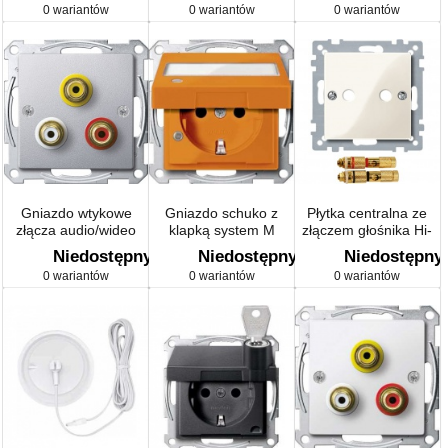
0 wariantów
0 wariantów
0 wariantów
Gniazdo wtykowe
Gniazdo schuko z
Płytka centralna ze
złącza audio/wideo
klapką system M
złączem głośnika Hi-
system M
Fi, system M
Niedostępny
Niedostępny
Niedostępny
0 wariantów
0 wariantów
0 wariantów