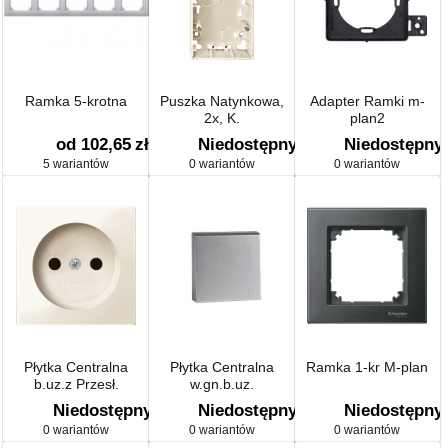
Ramka 5-krotna
Puszka Natynkowa,
Adapter Ramki m-
2x, K.
plan2
od 102,65
zł
Niedostępny
Niedostępny
5 wariantów
0 wariantów
0 wariantów
Płytka Centralna
Płytka Centralna
Ramka 1-kr M-plan
b.uz.z Przesł.
w.gn.b.uz.
Krem.s.m.
Niedostępny
Niedostępny
Niedostępny
0 wariantów
0 wariantów
0 wariantów