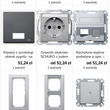
2 warianty
1 wariant
3 warianty
M
Klawisz z prostokąt.
Gniazdo wtykowe
Nachylone wyjście
okienk.sygnliz. na
SCHUKO z polem
podwójne p.opis. i
symbole, IP44,
opisowym i przesłoną
osłoną p/kurz. do
51,24
zł
od 51,24
zł
od 51,24
zł
antracyt, Sys M
Sys M
gniazda RJ45 Sys M
1 wariant
2 warianty
4 warianty