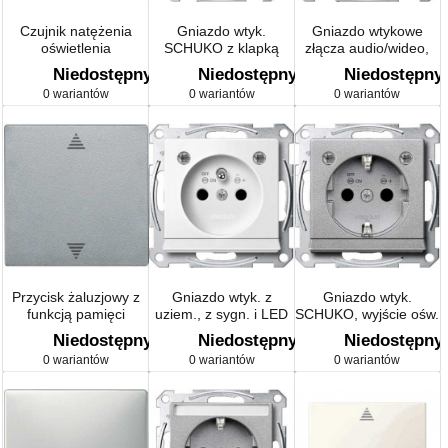
Czujnik natężenia
Gniazdo wtyk.
Gniazdo wtykowe
oświetlenia
SCHUKO z klapką
złącza audio/wideo,
biel polarna system M
Niedostępny
Niedostępny
Niedostępny
0 wariantów
0 wariantów
0 wariantów
Przycisk żaluzjowy z
Gniazdo wtyk. z
Gniazdo wtyk.
funkcją pamięci
uziem., z sygn. i LED
SCHUKO, wyjście ośw.
i przyłączem czujnika
Sys M
i LED
Niedostępny
Niedostępny
Niedostępny
system M
0 wariantów
0 wariantów
0 wariantów