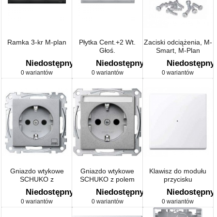
Ramka 3-kr M-plan
Płytka Cent.+2 Wt.
Zaciski odciążenia, M-
Głoś.
Smart, M-Plan
Niedostępny
Niedostępny
Niedostępny
0 wariantów
0 wariantów
0 wariantów
Gniazdo wtykowe
Gniazdo wtykowe
Klawisz do modułu
SCHUKO z
SCHUKO z polem
przycisku
oznaczeniem Sys M
opisowym Sys M
pojedynczego, biały
Niedostępny
Niedostępny
Niedostępny
active, połysk, system
0 wariantów
0 wariantów
0 wariantów
M