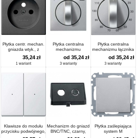
Płytka centr. mechan.
Płytka centralna
Płytka centralna
gniazda wtyk., z
mechanizmu
mechanizmu łącznika
uziem., przesł.
kombinowanego
czasowego system M
35,24
zł
od 35,24
zł
od 35,24
zł
antracyt, Sys M
łącznika żaluzjowego
1 wariant
3 warianty
3 warianty
Klawisze do modułu
Mechanizm do gniazd
Płytka zaślepiająca
przycisku podwójnego,
BNC/TNC, czarny,
system M
biały active, połysk,
system M,