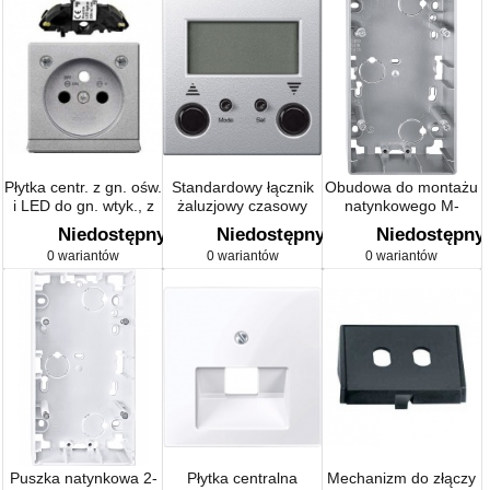
Płytka centr. z gn. ośw.
Standardowy łącznik
Obudowa do montażu
i LED do gn. wtyk., z
żaluzjowy czasowy
natynkowego M-
uziem., przesł.
system M
Smart, M-Plan
Niedostępny
Niedostępny
Niedostępny
0 wariantów
0 wariantów
0 wariantów
Puszka natynkowa 2-
Płytka centralna
Mechanizm do złączy