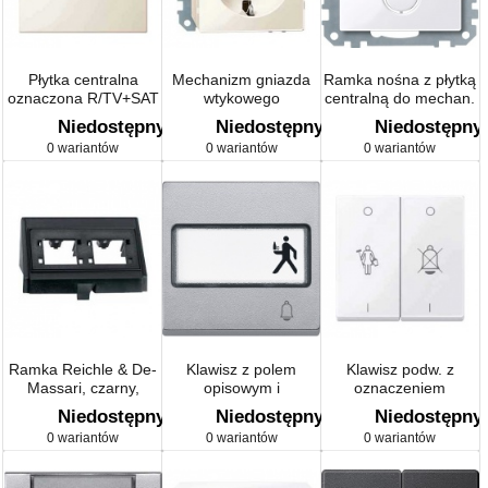
Płytka centralna
Mechanizm gniazda
Ramka nośna z płytką
oznaczona R/TV+SAT
wtykowego
centralną do mechan.
do gniazd
Niedostępny
Niedostępny
Niedostępny
antenowych, B, P, Sys
0 wariantów
0 wariantów
0 wariantów
M
Ramka Reichle & De-
Klawisz z polem
Klawisz podw. z
Massari, czarny,
opisowym i
oznaczeniem
system M,
oznaczeniem system
Niedostępny
Niedostępny
Niedostępny
Artec/Antique
M
0 wariantów
0 wariantów
0 wariantów