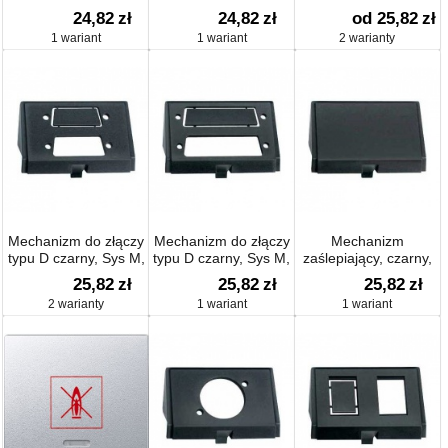
czarny, system M,
Mini C, czarny, Sys M,
uziemieniem
24,82
zł
24,82
zł
od 25,82
zł
Artec/Antique
Artec/Antique
1 wariant
1 wariant
2 warianty
Mechanizm do złączy
Mechanizm do złączy
Mechanizm
typu D czarny, Sys M,
typu D czarny, Sys M,
zaślepiający, czarny,
Artec/Antique
Artec/Antique
system M,
25,82
zł
25,82
zł
25,82
zł
Artec/Antique
2 warianty
1 wariant
1 wariant