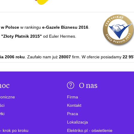
 w Polsce
w rankingu
e-Gazele Biznesu 2016
.
e
"Złoty Płatnik 2015"
od Euler Hermes.
ia 2006 roku
. Zaufało nam już
28007
firm. W ofercie posiadamy
22 95
moc
O nas
roniczne
Firma
ści
Kontakt
łki
Praca
Lokalizacja
- krok po kroku
Elektriko.pl - oświetlenie