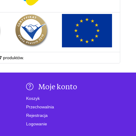
7
produktów.
Moje konto
Koszyk
Przechowalnia
Rejestracja
Logowanie