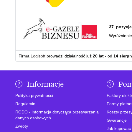
37. pozycja
Wyróżnieni
Firma
Logisoft
prowadzi działalność już
20 lat
- od
14 sierpn
Informacje
Po
Polityka prywatności
Faktury elekt
Regulamin
Formy płatno
RODO - Informacja dotycząca przetwarzania
Koszty przesy
danych osobowych
Gwarancje
Zwroty
Jak kupować 