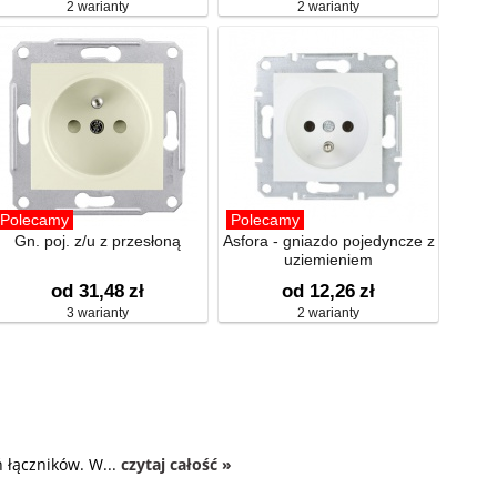
2 warianty
2 warianty
Polecamy
Polecamy
Gn. poj. z/u z przesłoną
Asfora - gniazdo pojedyncze z
uziemieniem
od 31,48
zł
od 12,26
zł
3 warianty
2 warianty
 łączników. W...
czytaj całość »