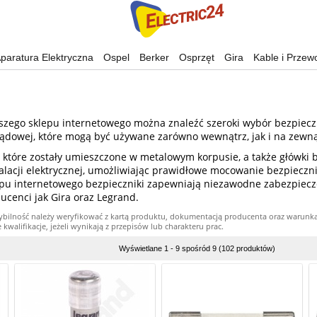
paratura Elektryczna
Ospel
Berker
Osprzęt
Gira
Kable i Przew
aszego sklepu internetowego można znaleźć szeroki wybór bezpiec
ądowej, które mogą być używane zarówno wewnątrz, jak i na zewn
 które zostały umieszczone w metalowym korpusie, a także główki 
acji elektrycznej, umożliwiając prawidłowe mocowanie bezpieczn
epu internetowego bezpieczniki zapewniają niezawodne zabezpiec
ducenci jak Gira oraz Legrand.
ybilność należy weryfikować z kartą produktu, dokumentacją producenta oraz warunk
alifikacje, jeżeli wynikają z przepisów lub charakteru prac.
Wyświetlane 1 - 9 spośród 9 (102 produktów)