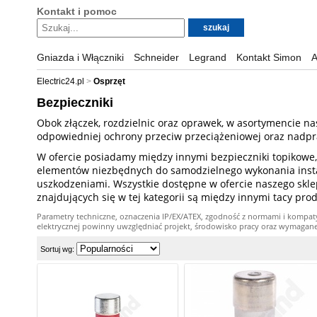
Kontakt i pomoc
Gniazda i Włączniki
Schneider
Legrand
Kontakt Simon
A
Electric24.pl
Osprzęt
Bezpieczniki
Obok złączek, rozdzielnic oraz oprawek, w asortymencie n
odpowiedniej ochrony przeciw przeciążeniowej oraz nadpr
W ofercie posiadamy między innymi bezpieczniki topikowe,
elementów niezbędnych do samodzielnego wykonania instal
uszkodzeniami. Wszystkie dostępne w ofercie naszego skl
znajdujących się w tej kategorii są między innymi tacy pro
Parametry techniczne, oznaczenia IP/EX/ATEX, zgodność z normami i kompat
elektrycznej powinny uwzględniać projekt, środowisko pracy oraz wymagane kw
Sortuj wg: