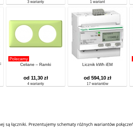
3 warianty
1 wariant
Polecamy
F
Celiane – Ramki
Licznik kWh iEM
od 11,30
zł
od 594,10
zł
4 warianty
17 wariantów
j są łączniki. Prezentujemy schematy różnych wariantów połączeń