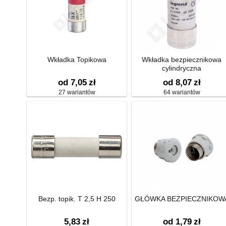
Wkładka Topikowa
Wkładka bezpiecznikowa
cylindryczna
od 7,05
zł
od 8,07
zł
27 wariantów
64 wariantów
Bezp. topik. T 2,5 H 250
GŁÓWKA BEZPIECZNIKOW
5,83
zł
od 1,79
zł