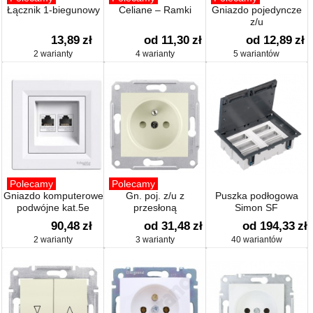
Łącznik 1-biegunowy
Celiane – Ramki
Gniazdo pojedyncze
z/u
13,89
zł
od 11,30
zł
od 12,89
zł
2 warianty
4 warianty
5 wariantów
Polecamy
Polecamy
Gniazdo komputerowe
Gn. poj. z/u z
Puszka podłogowa
podwójne kat.5e
przesłoną
Simon SF
90,48
zł
od 31,48
zł
od 194,33
zł
2 warianty
3 warianty
40 wariantów