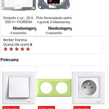
Gniazdo z uz., 16 A,
Polo.fiorena/polo.optima
250 V~ FIORENA
Łącznik 2-klawiszowy
świecznikowy
Niedostępny
Niedostępny
(seryjny), mechanizm,
0 wariantów
0 wariantów
samozaciski
Berker Fiorena
Ocena (96 ocen)
5
Polecamy
Polecamy
Polecamy
Polecamy