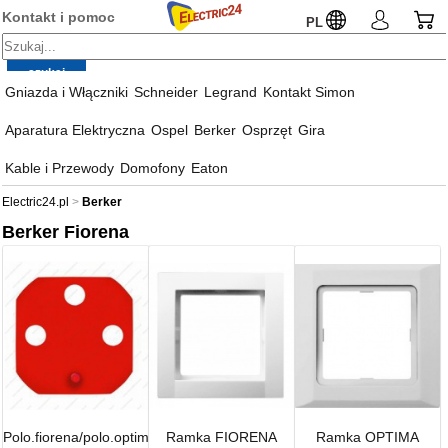
Kontakt i pomoc
PL
Gniazda i Włączniki
Schneider
Legrand
Kontakt Simon
Aparatura Elektryczna
Ospel
Berker
Osprzęt
Gira
Kable i Przewody
Domofony
Eaton
Electric24.pl
Berker
Berker Fiorena
Polo.fiorena/polo.optima
Ramka FIORENA
Ramka OPTIMA