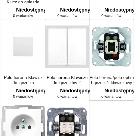
Klucz do gniazda
DATA
Niedostępny
Niedostępny
Niedostępny
0 wariantów
0 wariantów
0 wariantów
Polo.fiorena Klawisz
Polo.fiorena Klawisze
Polo.fiorena/polo.optim
do łącznika
do łączników 2-
Łącznik 1-klawiszowy
universalnego,
grupowych i 2-
1-biegunowy,
Niedostępny
Niedostępny
Niedostępny
krzyżowego, 1-
obwodowych, para,
mechanizm,
0 wariantów
0 wariantów
0 wariantów
biegunowego i
biały
samozaciski
zwiernego, „bez
znaku”, biały