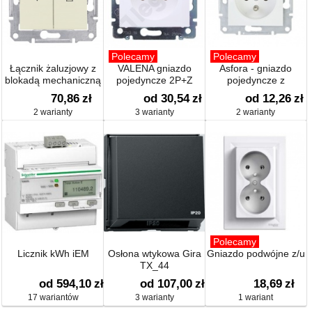
Polecamy
Polecamy
Łącznik żaluzjowy z
VALENA gniazdo
Asfora - gniazdo
blokadą mechaniczną
pojedyncze 2P+Z
pojedyncze z
uziemieniem
70,86
zł
od 30,54
zł
od 12,26
zł
2 warianty
3 warianty
2 warianty
Polecamy
Licznik kWh iEM
Osłona wtykowa Gira
Gniazdo podwójne z/u
TX_44
od 594,10
zł
od 107,00
zł
18,69
zł
17 wariantów
3 warianty
1 wariant