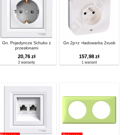
Gn. Pojedyncze Schuko z
Gn.2p+z +ładowarka 2xusb
przesłonami
20,76
zł
157,98
zł
2 warianty
1 wariant