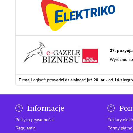
37. pozycja
Wyróżnieni
Firma
Logisoft
prowadzi działalność już
20 lat
- od
14 sierpn
Informacje
Po
Polityka prywatności
Faktury elekt
Regulamin
Formy płatno