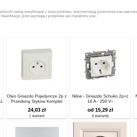
ybilność należy weryfikować z kartą produktu, dokumentacją producenta oraz warunk
alifikacje, jeżeli wynikają z przepisów lub charakteru prac.
Oteo Gniazdo Pojedyncze 2p z
Niloe - Gniazdo Schuko 2p+z
 z
Przesłoną Styków Komplet
16 A - 250 V~
-
16a-250v~
24,03
zł
od 15,29
zł
1 wariant
4 warianty