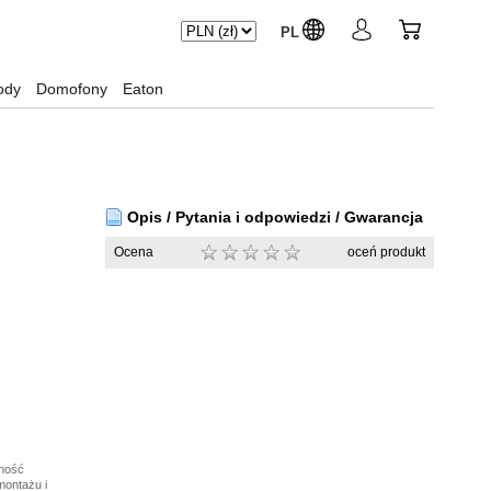
PL
ody
Domofony
Eaton
Opis / Pytania i odpowiedzi / Gwarancja
Ocena
oceń produkt
lność
montażu i