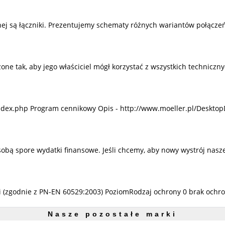
j są łączniki. Prezentujemy schematy różnych wariantów połączeń
 tak, aby jego właściciel mógł korzystać z wszystkich techniczny
ndex.php Program cennikowy Opis - http://www.moeller.pl/Desktop
sobą spore wydatki finansowe. Jeśli chcemy, aby nowy wystrój nas
mi (zgodnie z PN-EN 60529:2003) PoziomRodzaj ochrony 0 brak ochro
Nasze pozostałe marki