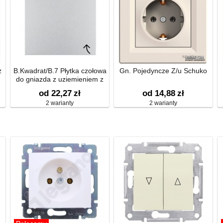
z
B.Kwadrat/B.7 Płytka czołowa
Gn. Pojedyncze Z/u Schuko
do gniazda z uziemieniem z
pokrywą
od 22,27
zł
od 14,88
zł
2 warianty
2 warianty