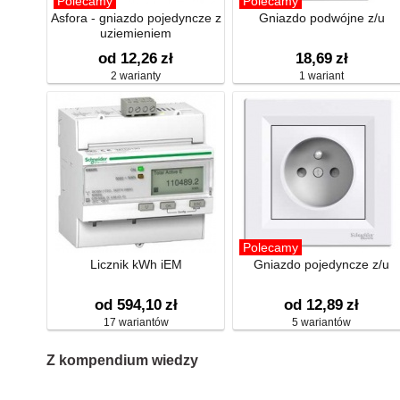
Polecamy
Polecamy
Asfora - gniazdo pojedyncze z
Gniazdo podwójne z/u
uziemieniem
od 12,26
zł
18,69
zł
2 warianty
1 wariant
Polecamy
Licznik kWh iEM
Gniazdo pojedyncze z/u
od 594,10
zł
od 12,89
zł
17 wariantów
5 wariantów
Z kompendium wiedzy