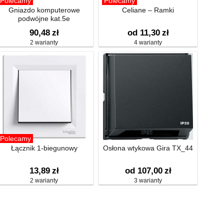
Polecamy
Polecamy
Gniazdo komputerowe
Celiane – Ramki
podwójne kat.5e
90,48
zł
od 11,30
zł
2 warianty
4 warianty
Polecamy
Łącznik 1-biegunowy
Osłona wtykowa Gira TX_44
13,89
zł
od 107,00
zł
2 warianty
3 warianty