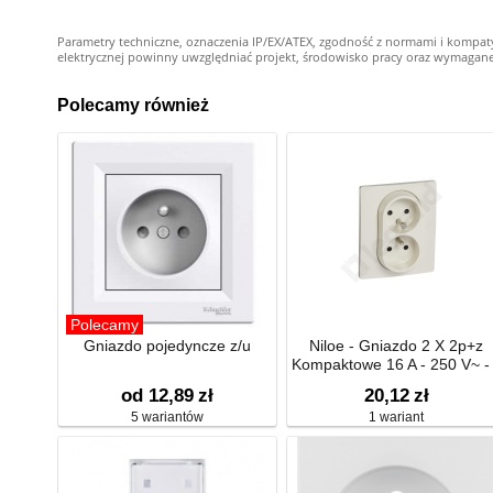
Parametry techniczne, oznaczenia IP/EX/ATEX, zgodność z normami i kompat
elektrycznej powinny uwzględniać projekt, środowisko pracy oraz wymagane kw
Polecamy również
Polecamy
Gniazdo pojedyncze z/u
Niloe - Gniazdo 2 X 2p+z
Kompaktowe 16 A - 250 V~ -
Przesłoną, Zaciski Śrubowe 
od 12,89
zł
20,12
zł
5 wariantów
1 wariant