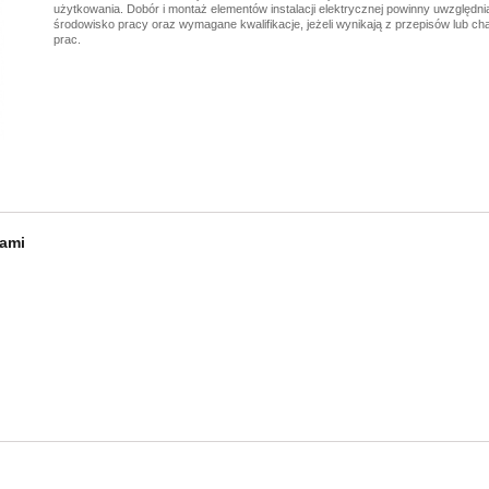
użytkowania. Dobór i montaż elementów instalacji elektrycznej powinny uwzględnia
środowisko pracy oraz wymagane kwalifikacje, jeżeli wynikają z przepisów lub ch
prac.
nami