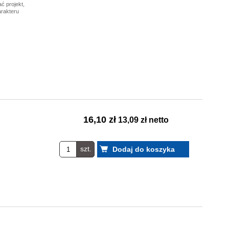
ć projekt,
arakteru
16,10 zł
13,09 zł netto
szt.