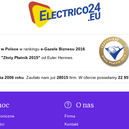
 w Polsce
w rankingu
e-Gazele Biznesu 2016
.
e
"Złoty Płatnik 2015"
od Euler Hermes.
ia 2006 roku
. Zaufało nam już
28015
firm. W ofercie posiadamy
22 95
moc
O nas
roniczne
Firma
ści
Kontakt