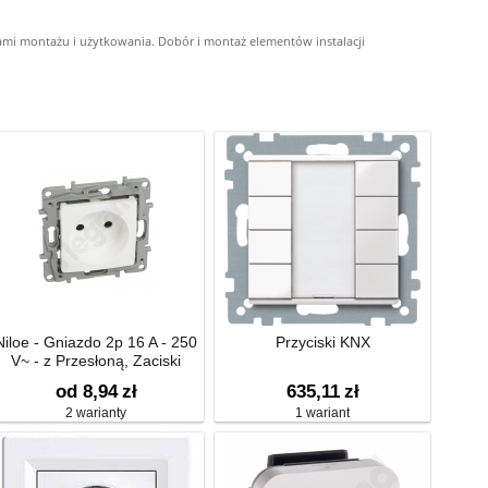
ami montażu i użytkowania. Dobór i montaż elementów instalacji
Niloe - Gniazdo 2p 16 A - 250
Przyciski KNX
V~ - z Przesłoną, Zaciski
Śrubowe -
od 8,94
zł
635,11
zł
2 warianty
1 wariant