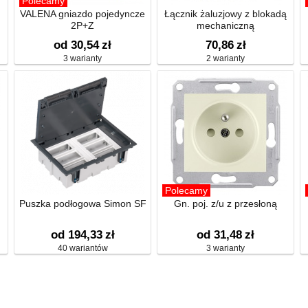
Polecamy
VALENA gniazdo pojedyncze
Łącznik żaluzjowy z blokadą
2P+Z
mechaniczną
od 30,54
zł
70,86
zł
3 warianty
2 warianty
Polecamy
Puszka podłogowa Simon SF
Gn. poj. z/u z przesłoną
od 194,33
zł
od 31,48
zł
40 wariantów
3 warianty