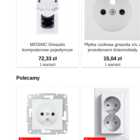
MOSAIC Gniazdo
Płytka czołowa gniazda z/u 
komputerowe pojedyncze
przesłonami śnieżnobiały
RJ45 kat.5e FTP białe 076552
72,33
zł
15,04
zł
1 wariant
1 wariant
Polecamy