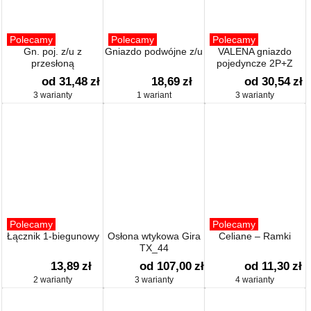
Polecamy
Polecamy
Polecamy
Gn. poj. z/u z
Gniazdo podwójne z/u
VALENA gniazdo
przesłoną
pojedyncze 2P+Z
od 31,48
zł
18,69
zł
od 30,54
zł
3 warianty
1 wariant
3 warianty
Polecamy
Polecamy
Łącznik 1-biegunowy
Osłona wtykowa Gira
Celiane – Ramki
TX_44
13,89
zł
od 107,00
zł
od 11,30
zł
2 warianty
3 warianty
4 warianty