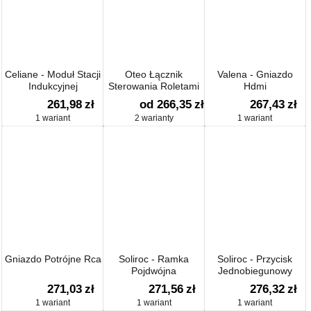
Celiane - Moduł Stacji
Oteo Łącznik
Valena - Gniazdo
Indukcyjnej
Sterowania Roletami
Hdmi
261,98
zł
od 266,35
zł
267,43
zł
1 wariant
2 warianty
1 wariant
Gniazdo Potrójne Rca
Soliroc - Ramka
Soliroc - Przycisk
Pojdwójna
Jednobiegunowy
Podświetlany
271,03
zł
271,56
zł
276,32
zł
1 wariant
1 wariant
1 wariant