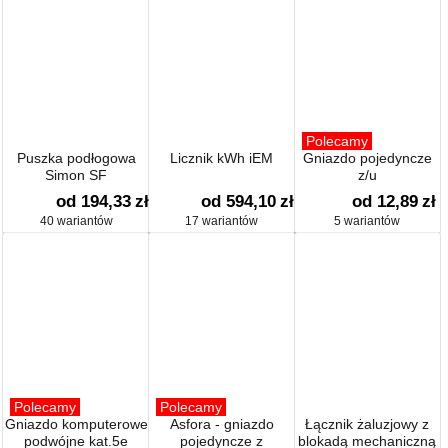
Polecamy
Puszka podłogowa
Licznik kWh iEM
Gniazdo pojedyncze
Simon SF
z/u
od 194,33
zł
od 594,10
zł
od 12,89
zł
40 wariantów
17 wariantów
5 wariantów
Polecamy
Polecamy
Gniazdo komputerowe
Asfora - gniazdo
Łącznik żaluzjowy z
podwójne kat.5e
pojedyncze z
blokadą mechaniczną