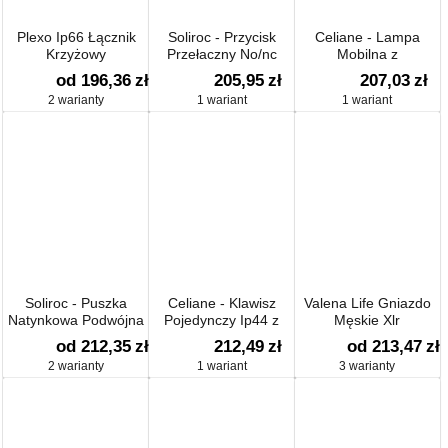
Plexo Ip66 Łącznik
Soliroc - Przycisk
Celiane - Lampa
Krzyżowy
Przełaczny No/nc
Mobilna z
Autonomicznym
od 196,36
zł
205,95
zł
207,03
zł
Zasilaniem
2 warianty
1 wariant
1 wariant
Soliroc - Puszka
Celiane - Klawisz
Valena Life Gniazdo
Natynkowa Podwójna
Pojedynczy Ip44 z
Męskie Xlr
Etykietą
od 212,35
zł
212,49
zł
od 213,47
zł
2 warianty
1 wariant
3 warianty