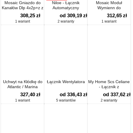
Mosaic Gniazdo do
Niloe - Łącznik
Mosaic Moduł
Kanałów Dlp 4x2p+z z
Automatyczny
Wymienn do
Blokadą/zaciski
Ochronnik
308,25
zł
od 309,19
zł
312,65
zł
Śrubowe Czerwone
Przeciwprzepięciowy
1 wariant
2 warianty
1 wariant
16a-250v~
Nr. Ref. 0775 40
Uchwyt na Kłódkę do
Łącznik Wentylatora
My Home Scs Celiane
Atlantic / Marina
- Łącznik z
Detektorem Ruchu
327,40
zł
od 336,43
zł
od 337,62
zł
1 wariant
5 wariantów
2 warianty