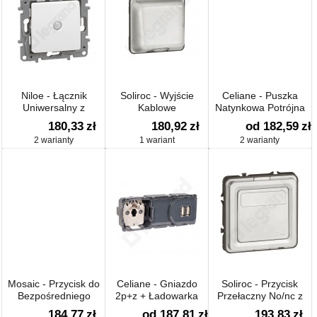
Niloe - Łącznik
Soliroc - Wyjście
Celiane - Puszka
Uniwersalny z
Kablowe
Natynkowa Potrójna
Automatycznym
180,33
zł
180,92
zł
od 182,59
zł
Wyłączeniem
2 warianty
1 wariant
2 warianty
Mosaic - Przycisk do
Celiane - Gniazdo
Soliroc - Przycisk
Bezpośredniego
2p+z + Ładowarka
Przełaczny No/nc z
Sterowania Roletami
Uchwytem Etykiety
184,77
zł
od 187,81
zł
193,83
zł