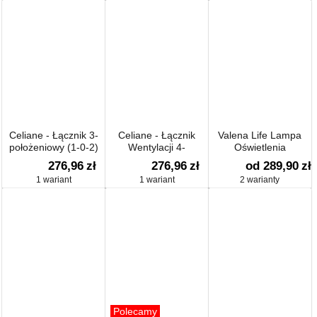
Celiane - Łącznik 3-
Celiane - Łącznik
Valena Life Lampa
położeniowy (1-0-2)
Wentylacji 4-
Oświetlenia
położeniowy (1-0-2-3)
Awaryjnego
276,96
zł
276,96
zł
od 289,90
zł
1 wariant
1 wariant
2 warianty
Polecamy