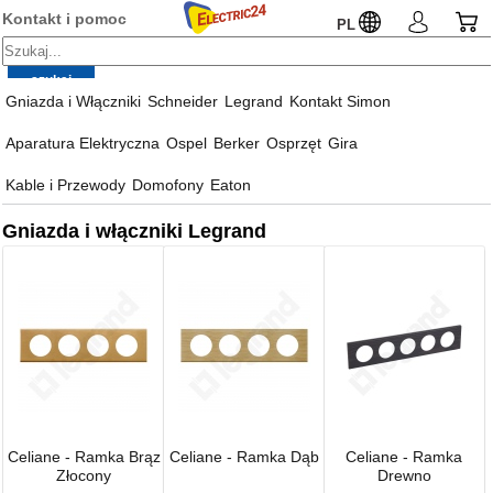
Kontakt i pomoc
PL
Gniazda i Włączniki
Schneider
Legrand
Kontakt Simon
Aparatura Elektryczna
Ospel
Berker
Osprzęt
Gira
Kable i Przewody
Domofony
Eaton
Gniazda i włączniki Legrand
Celiane - Ramka Brąz
Celiane - Ramka Dąb
Celiane - Ramka
Złocony
Drewno