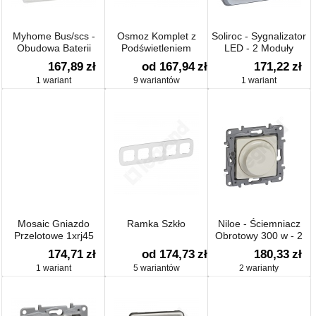
Myhome Bus/scs -
Osmoz Komplet z
Soliroc - Sygnalizator
Obudowa Baterii
Podświetleniem
LED - 2 Moduły
Podtrzymującej
167,89
zł
od 167,94
zł
171,22
zł
Zasilanie
1 wariant
9 wariantów
1 wariant
Mosaic Gniazdo
Ramka Szkło
Niloe - Ściemniacz
Przelotowe 1xrj45
Obrotowy 300 w - 2
Kat.6 Ftp
Przewodowy -
174,71
zł
od 174,73
zł
180,33
zł
1 wariant
5 wariantów
2 warianty