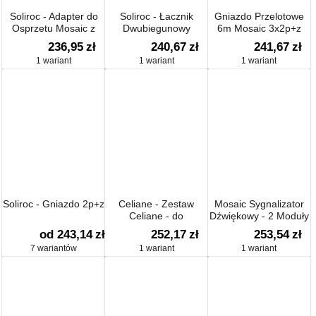
Soliroc - Adapter do
Soliroc - Łacznik
Gniazdo Przelotowe
Osprzetu Mosaic z
Dwubiegunowy
6m Mosaic 3x2p+z
Klapka - Ip55
236,95
zł
240,67
zł
241,67
zł
1 wariant
1 wariant
1 wariant
Soliroc - Gniazdo 2p+z
Celiane - Zestaw
Mosaic Sygnalizator
Celiane - do
Dźwiękowy - 2 Moduły
Połączenia Źródła
5-9-17ma / 12-24-48 V
od 243,14
zł
252,17
zł
253,54
zł
Sygnału i Ekranu -
Dc
7 wariantów
1 wariant
1 wariant