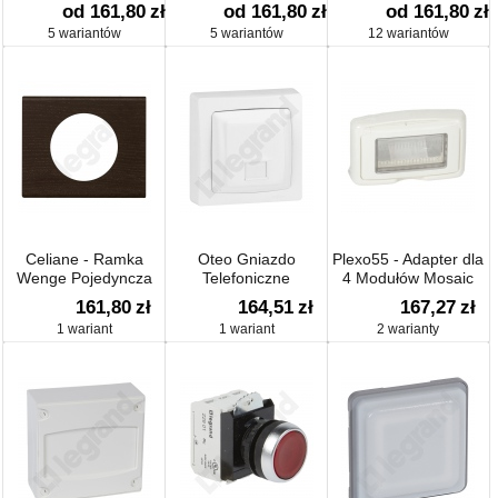
od 161,80
zł
od 161,80
zł
od 161,80
zł
5 wariantów
5 wariantów
12 wariantów
Celiane - Ramka
Oteo Gniazdo
Plexo55 - Adapter dla
Wenge Pojedyncza
Telefoniczne
4 Modułów Mosaic
Pojedyncze 1xrj45
161,80
zł
164,51
zł
167,27
zł
Isdn
1 wariant
1 wariant
2 warianty