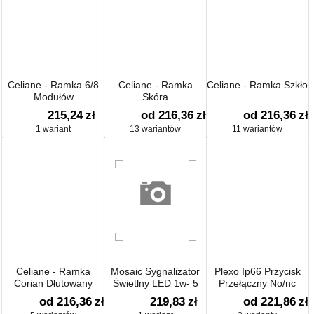
Celiane - Ramka 6/8
Celiane - Ramka
Celiane - Ramka Szkło
Modułów
Skóra
215,24
zł
od 216,36
zł
od 216,36
zł
1 wariant
13 wariantów
11 wariantów
Celiane - Ramka
Mosaic Sygnalizator
Plexo Ip66 Przycisk
Corian Dłutowany
Świetlny LED 1w- 5
Przełączny No/nc
Moduły Niebieski
od 216,36
zł
219,83
zł
od 221,86
zł
230v~