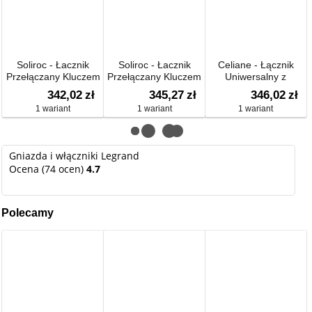
Soliroc - Łacznik
Soliroc - Łacznik
Celiane - Łącznik
Przełączany Kluczem
Przełączany Kluczem
Uniwersalny z
2-pozycje No
3-pozycje No
Automatycznym
342,02
zł
345,27
zł
346,02
zł
Wyłaczeniem (12 –
1 wariant
1 wariant
1 wariant
150 W, 8 – 30 w Dla
Led)
Gniazda i włączniki Legrand
Ocena (74 ocen)
4.7
Polecamy