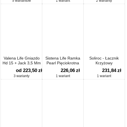
5 wariantów
1 wariant
2 warianty
Valena Life Gniazdo
Sistena Life Ramka
Soliroc - Łacznik
Hd 15 + Jack 3,5 Mm
Pearl Pięciokrotna
Krzyżowy
Pionowa
od 223,50
zł
226,06
zł
231,84
zł
3 warianty
1 wariant
1 wariant