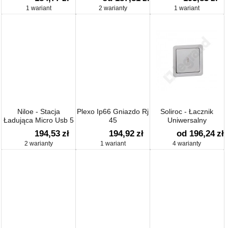
Aluminiowy
1 wariant
2 warianty
1 wariant
Niloe - Stacja
Plexo Ip66 Gniazdo Rj
Soliroc - Łacznik
Ładująca Micro Usb 5
45
Uniwersalny
V + Usb 5 V - 2400 Ma
194,53
zł
194,92
zł
od 196,24
zł
-
2 warianty
1 wariant
4 warianty