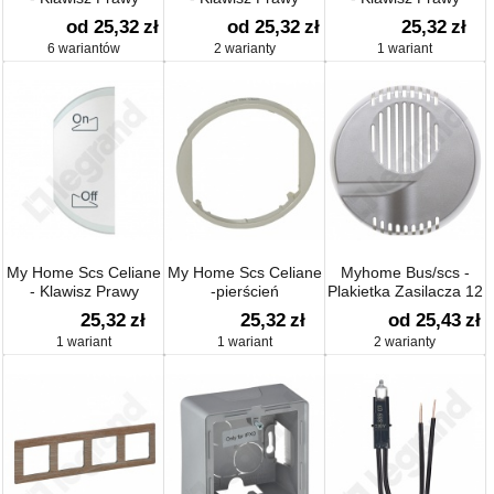
Oświetlenie
ściemnianie
od 25,32
zł
od 25,32
zł
25,32
zł
6 wariantów
2 warianty
1 wariant
My Home Scs Celiane
My Home Scs Celiane
Myhome Bus/scs -
- Klawisz Prawy
-pierścień
Plakietka Zasilacza 12
źródło/stacja
V
25,32
zł
25,32
zł
od 25,43
zł
Wzmacniacza
1 wariant
1 wariant
2 warianty
Podtynkowego