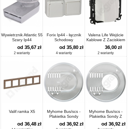
Wywietrznik Atlantic 55
Forix Ip44 - łącznik
Valena Life Wejście
Szary Ip44
Schodowy
Kablowe Z Zaciskiem
od 35,67
zł
od 35,80
zł
36,00
zł
2 warianty
4 warianty
2 warianty
Valif:ramka X5
Myhome Bus/scs -
Myhome Bus/scs -
Plakietka Sondy
Plakietka Sondy Z
Podstawowej
Regulacją
od 36,48
zł
od 36,92
zł
od 36,92
zł