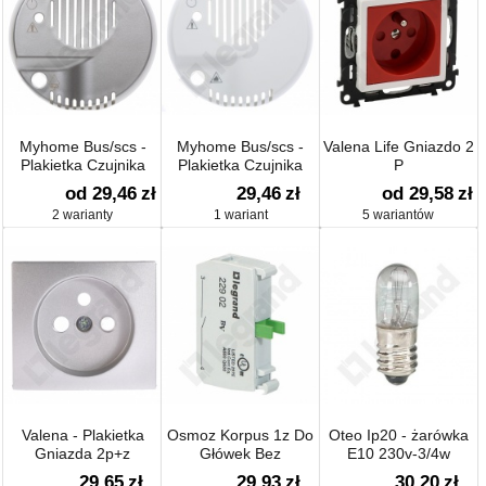
Myhome Bus/scs -
Myhome Bus/scs -
Valena Life Gniazdo 2
Plakietka Czujnika
Plakietka Czujnika
P
Zalania
Propan/butan/metan
od 29,46
zł
29,46
zł
od 29,58
zł
2 warianty
1 wariant
5 wariantów
Valena - Plakietka
Osmoz Korpus 1z Do
Oteo Ip20 - żarówka
Gniazda 2p+z
Główek Bez
E10 230v-3/4w
Podświetlenia Zaciski
29,65
zł
29,93
zł
30,20
zł