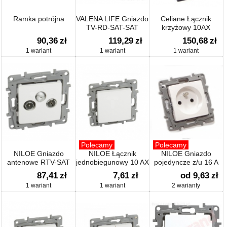
Ramka potrójna
VALENA LIFE Gniazdo
Celiane Łącznik
TV-RD-SAT-SAT
krzyżowy 10AX
końcowe
067005
90,36
zł
119,29
zł
150,68
zł
1 wariant
1 wariant
1 wariant
Polecamy
Polecamy
NILOE Gniazdo
NILOE Łącznik
NILOE Gniazdo
antenowe RTV-SAT
jednobiegunowy 10 AX
pojedyncze z/u 16 A
zakończeniowe 10 dB
biały 764500
250 V białe 764540
87,41
zł
7,61
zł
od 9,63
zł
1 wariant
1 wariant
2 warianty