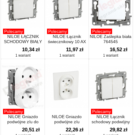
Polecamy
Polecamy
Polecamy
NILOE ŁĄCZNIK
NILOE Łącznik
NILOE Zaślepka biała
SCHODOWY BIAŁY
świecznikowy 10 AX
764545
(664520)
biały 764505
10,34
zł
11,97
zł
16,52
zł
1 wariant
1 wariant
1 wariant
Polecamy
Polecamy
NILOE Gniazdo
NILOE Gniazdo
NILOE Łącznik
podwójne z/u do
podwójne z/u
schodowy podwójny
ramek wielokrotnych z
kompaktowe 16 A
10 AX biały 764502
20,51
zł
22,26
zł
29,82
zł
przesłonami białe
250V z przesłonami