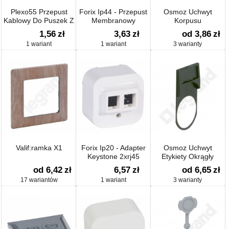
Plexo55 Przepust
Forix Ip44 - Przepust
Osmoz Uchwyt
Kablowy Do Puszek Z
Membranowy
Korpusu
Pokrywą
1,56
zł
3,63
zł
od 3,86
zł
Zatrzaskiwaną
1 wariant
1 wariant
3 warianty
Valif:ramka X1
Forix Ip20 - Adapter
Osmoz Uchwyt
Keystone 2xrj45
Etykiety Okrągły
od 6,42
zł
6,57
zł
od 6,65
zł
17 wariantów
1 wariant
3 warianty