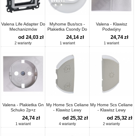
Valena Life Adapter Do
Myhome Bus/scs -
Valena - Klawisz
Mechanizmów
Plakietka Csondy Do
Podwójny
Mosaictm
Klimakonwektorów
od 24,03
zł
24,14
zł
24,74
zł
2 warianty
1 wariant
1 wariant
Valena - Plakietka Gn
My Home Scs Celiane
My Home Scs Celiane
Schuko 2p+z
- Klawisz Lewy
- Klawisz Lewy
Oświetlenie
24,74
zł
od 25,32
zł
od 25,32
zł
1 wariant
4 warianty
2 warianty