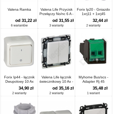
Valena Ramka
Valena Life Przycisk
Forix Ip20 - Gniazdo
Przełączy No/nc 6 A -
1xrj11 + 1xrj45
250 V~
od 31,22
zł
od 31,55
zł
32,44
zł
6 wariantów
3 warianty
2 warianty
Forix Ip44 - łącznik
Valena Life łącznik
Myhome Bus/scs -
Dwupolowy 10 Ax
świecznikowy 10 Ax -
Adapter Rj 45
250 V~
Systemu Bus
34,90
zł
od 35,16
zł
35,48
zł
2 warianty
2 warianty
1 wariant