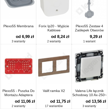
Plexo55 Membrana
Forix Ip20 - Wyjście
Plexo55 Zestaw 4
Kablowe
Zaślepek Otworów
śrub
od 6,99
zł
od 8,24
zł
9,29
zł
3 warianty
2 warianty
1 wariant
Plexo55 - Puszka Do
Valif:ramka X2
Valena Life łącznik
Montażu Adaptera
Schodowy 10 Ax-250~
od 11,06
zł
od 11,75
zł
od 13,56
zł
2 warianty
17 wariantów
3 warianty