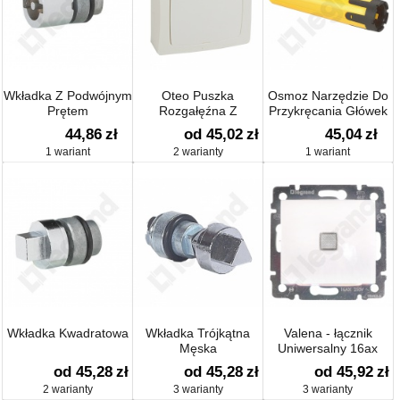
Wkładka Z Podwójnym
Oteo Puszka
Osmoz Narzędzie Do
Prętem
Rozgałęźna Z
Przykręcania Główek
Zaciskami
44,86
zł
od 45,02
zł
45,04
zł
1 wariant
2 warianty
1 wariant
Wkładka Kwadratowa
Wkładka Trójkątna
Valena - łącznik
Męska
Uniwersalny 16ax
od 45,28
zł
od 45,28
zł
od 45,92
zł
2 warianty
3 warianty
3 warianty