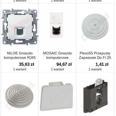
1 wariant
1 wariant
1 wariant
764542
białe 764541
NILOE Gniazdo
MOSAIC Gniazdo
Plexo55 Przepusty
komputerowe RJ45
komputerowe
Zapasowe Do Fi 25
kat. 5 UTP białe
pojedyncze RJ45 kat.6
35,63
zł
94,67
zł
1,41
zł
764571
FTP białe 076562
1 wariant
1 wariant
1 wariant