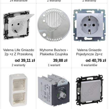
14 wariantów
2 warianty
2 warianty
Valena Life Gniazdo
Myhome Bus/scs -
Valena Gniazdo
2p +z Z Przesłoną
Plakietka Czujnika
Pojedyncze 2p+z
Propan/butan/metan
Schuko
od 39,11
zł
39,88
zł
od 40,76
zł
2 warianty
1 wariant
6 wariantów