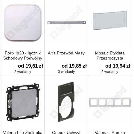
Forix Ip20 - łącznik
Altis Przewód Masy
Mosaic Etykieta
Schodowy Podwójny
Przezroczysta
10 Ax
od 19,61
zł
od 19,85
zł
od 19,94
zł
2 warianty
3 warianty
2 warianty
Valena Life Zaślepka
Osmoz Uchwyt
Valena - Ramka