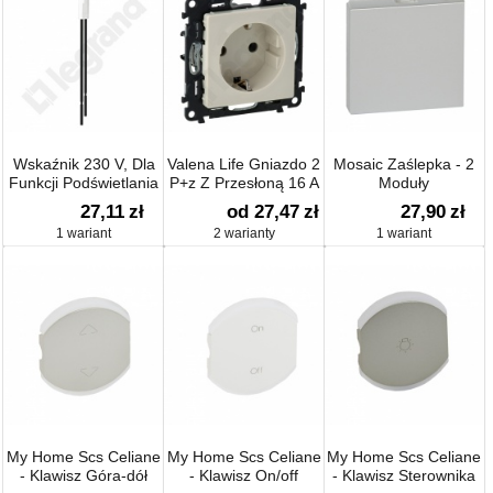
Wskaźnik 230 V, Dla
Valena Life Gniazdo 2
Mosaic Zaślepka - 2
Funkcji Podświetlania
P+z Z Przesłoną 16 A
Moduły
– 250 V~
27,11
zł
od 27,47
zł
27,90
zł
1 wariant
2 warianty
1 wariant
My Home Scs Celiane
My Home Scs Celiane
My Home Scs Celiane
- Klawisz Góra-dół
- Klawisz On/off
- Klawisz Sterownika