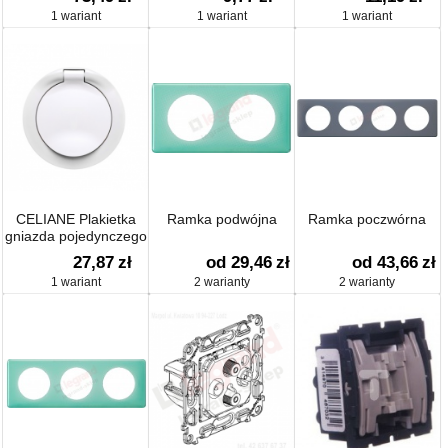
1 wariant
1 wariant
1 wariant
CELIANE Plakietka
Ramka podwójna
Ramka poczwórna
gniazda pojedynczego
z klapką biała 067812
27,87
zł
od 29,46
zł
od 43,66
zł
1 wariant
2 warianty
2 warianty