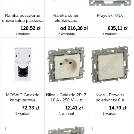
Ramka poczwórna
Ramka corian
Przyciski KNX
uniwersalna piaskowa
żłobkowana
120,52
zł
od 216,36
zł
635,11
zł
1 wariant
2 warianty
1 wariant
MOSAIC Gniazdo
Niloe - Gniazdo 2P+Z
Niloe - Przycisk
komputerowe
16 A - 250 V~ - z
pojedynczy 6 A
pojedyncze RJ45
przesłoną
72,33
zł
12,41
zł
14,79
zł
kat.5e FTP białe
1 wariant
1 wariant
1 wariant
076552