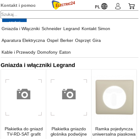
Kontakt i pomoc
PL
Gniazda i Włączniki
Schneider
Legrand
Kontakt Simon
Aparatura Elektryczna
Ospel
Berker
Osprzęt
Gira
Kable i Przewody
Domofony
Eaton
Gniazda i włączniki Legrand
Plakietka do gniazd
Plakietka gniazdo
Ramka pojedyncza
TV-RD-SAT grafit
głośnika podwójne
uniwersalna piaskowa