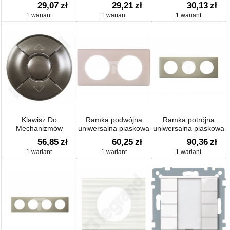
grafit
29,07
zł
29,21
zł
30,13
zł
1 wariant
1 wariant
1 wariant
Klawisz Do
Ramka podwójna
Ramka potrójna
Mechanizmów
uniwersalna piaskowa
uniwersalna piaskowa
Sterowania Roletami
56,85
zł
60,25
zł
90,36
zł
1 wariant
1 wariant
1 wariant