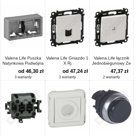
Valena Life Puszka
Valena Life Gniazdo 1
Valena Life łącznik
Natynkowa Podwójna
X Rj
Jednobiegunowy Ze
Wskaźnikiem 250 V~
od 46,30
zł
od 47,24
zł
47,37
zł
3 warianty
3 warianty
2 warianty