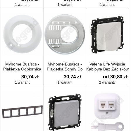
śrubowe
1 wariant
1 wariant
1 wariant
Myhome Bus/scs -
Myhome Bus/scs -
Valena Life Wyjście
Plakietka Odbiornika
Plakietka Sondy Do
Kablowe Bez Zacisków
Podczerwieni Nr Ref.
Klimakonwektorów
30,74
zł
30,74
zł
od 30,80
zł
0672 41
1 wariant
1 wariant
2 warianty