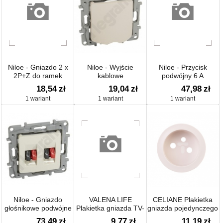
Niloe - Gniazdo 2 x
Niloe - Wyjście
Niloe - Przycisk
2P+Z do ramek
kablowe
podwójny 6 A
wielokrotnych - z
18,54
zł
19,04
zł
47,98
zł
przesłoną, zaciski
1 wariant
1 wariant
1 wariant
śrubowe
Niloe - Gniazdo
VALENA LIFE
CELIANE Plakietka
głośnikowe podwójne
Plakietka gniazda TV-
gniazda pojedynczego
RD-SAT-SAT
z/u 2P+Z
73,49
zł
9,77
zł
11,19
zł