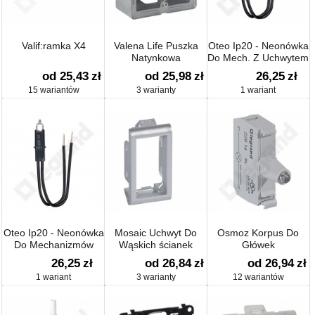
Valif:ramka X4
Valena Life Puszka
Oteo Ip20 - Neonówka
Natynkowa
Do Mech. Z Uchwytem
Pojedyncza
Etykiety 230v~
od 25,43
zł
od 25,98
zł
26,25
zł
Pomarańczowa
15 wariantów
3 warianty
1 wariant
Oteo Ip20 - Neonówka
Mosaic Uchwyt Do
Osmoz Korpus Do
Do Mechanizmów
Wąskich ścianek
Główek
Podświetlanych 230v~
26,25
zł
od 26,84
zł
od 26,94
zł
Zielona
1 wariant
3 warianty
12 wariantów