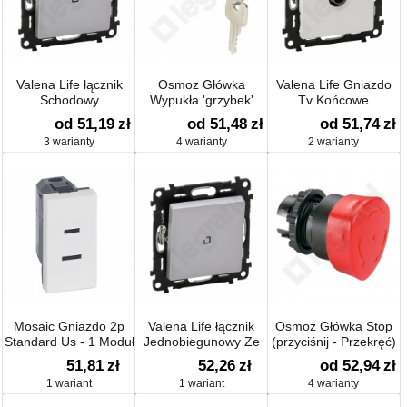
Valena Life łącznik
Osmoz Główka
Valena Life Gniazdo
Schodowy
Wypukła 'grzybek'
Tv Końcowe
Podświetlany 250 V~
od 51,19
zł
od 51,48
zł
od 51,74
zł
3 warianty
4 warianty
2 warianty
Mosaic Gniazdo 2p
Valena Life łącznik
Osmoz Główka Stop
Standard Us - 1 Moduł
Jednobiegunowy Ze
(przyciśnij - Przekręć)
Wskaźnikiem 250 V~
51,81
zł
52,26
zł
od 52,94
zł
1 wariant
1 wariant
4 warianty