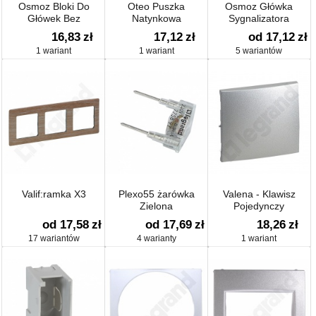
Osmoz Bloki Do
Oteo Puszka
Osmoz Główka
Główek Bez
Natynkowa
Sygnalizatora
Podświetlenia Zaciski
16,83
zł
17,12
zł
od 17,12
zł
śrubowe 1 R
1 wariant
1 wariant
5 wariantów
Valif:ramka X3
Plexo55 żarówka
Valena - Klawisz
Zielona
Pojedynczy
od 17,58
zł
od 17,69
zł
18,26
zł
17 wariantów
4 warianty
1 wariant