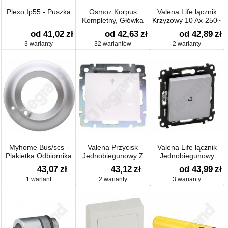
Plexo Ip55 - Puszka
Osmoz Korpus
Valena Life łącznik
Kompletny, Główka
Krzyżowy 10 Ax-250~
od 41,02
zł
od 42,63
zł
od 42,89
zł
3 warianty
32 wariantów
2 warianty
Myhome Bus/scs -
Valena Przycisk
Valena Life łącznik
Plakietka Odbiornika
Jednobiegunowy Z
Jednobiegunowy
Podczerwieni Nr Ref.
Symbolem Lampy
Podświetlany 250 V~
43,07
zł
43,12
zł
od 43,99
zł
0672 41
10a-250v~
1 wariant
2 warianty
3 warianty