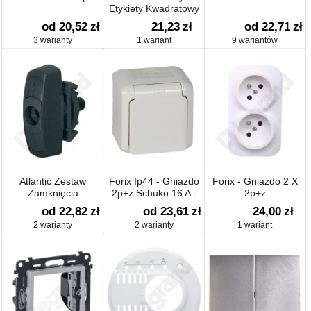
Etykiety Kwadratowy
Opis O Długości 9 Mm
od 20,52
zł
21,23
zł
od 22,71
zł
3 warianty
1 wariant
9 wariantów
Atlantic Zestaw
Forix Ip44 - Gniazdo
Forix - Gniazdo 2 X
Zamknięcia
2p+z Schuko 16 A -
2p+z
250 V
od 22,82
zł
od 23,61
zł
24,00
zł
2 warianty
2 warianty
1 wariant