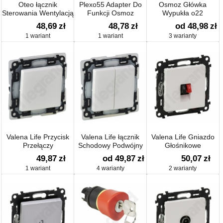
Oteo łącznik
Plexo55 Adapter Do
Osmoz Główka
Sterowania Wentylacją
Funkcji Osmoz
Wypukła o22
6a-250v~
48,69
zł
48,78
zł
od 48,98
zł
1 wariant
1 wariant
3 warianty
Valena Life Przycisk
Valena Life łącznik
Valena Life Gniazdo
Przełączy
Schodowy Podwójny
Głośnikowe
10 Ax - 250 V~
49,87
zł
od 49,87
zł
50,07
zł
1 wariant
4 warianty
2 warianty