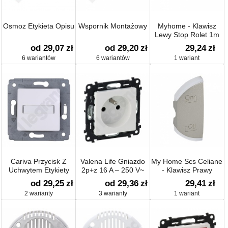
Osmoz Etykieta Opisu
Wspornik Montażowy
Myhome - Klawisz
Lewy Stop Rolet 1m
Kolor
od 29,07
zł
od 29,20
zł
29,24
zł
6 wariantów
6 wariantów
1 wariant
Cariva Przycisk Z
Valena Life Gniazdo
My Home Scs Celiane
Uchwytem Etykiety
2p+z 16 A – 250 V~
- Klawisz Prawy
źródło/stacja
od 29,25
zł
od 29,36
zł
29,41
zł
Wzmacniacza
2 warianty
3 warianty
1 wariant
Podtynk.