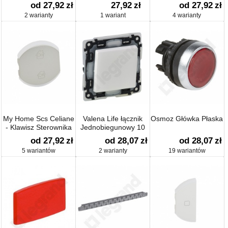
Postawowego
od 27,92
zł
27,92
zł
od 27,92
zł
2 warianty
1 wariant
4 warianty
My Home Scs Celiane
Valena Life łącznik
Osmoz Główka Płaska
- Klawisz Sterownika
Jednobiegunowy 10
Wielofunkcyjnego
Ax-250~
od 27,92
zł
od 28,07
zł
od 28,07
zł
5 wariantów
2 warianty
19 wariantów