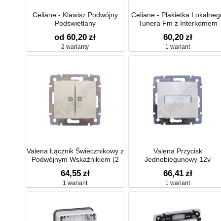
Celiane - Klawisz Podwójny
Celiane - Plakietka Lokalneg
Podświetlany
Tunera Fm z Interkomem
od 60,20
zł
60,20
zł
2 warianty
1 wariant
Valena Łącznik Świecznikowy z
Valena Przycisk
Podwójnym Wskaźnikiem (2
Jednobiegunowy 12v
Wskaźniki) Krem 10ax-250~
Podświetlany z Etykietą Kre
64,55
zł
66,41
zł
10a-250v~
1 wariant
1 wariant