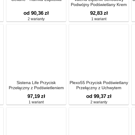
Podwójny Podświetlany Krem
10ax-250~
od 90,36
zł
92,83
zł
2 warianty
1 wariant
Sistena Life Przycisk
Plexo55 Przycisk Podświetlany
Przełączny z Podświetleniem
Przełączny z Uchwytem
10a-250v~
97,19
zł
od 99,37
zł
1 wariant
2 warianty