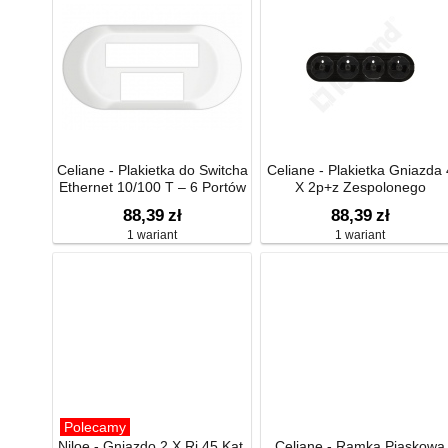
Celiane - Plakietka do Switcha
Celiane - Plakietka Gniazda 
Ethernet 10/100 T – 6 Portów
X 2p+z Zespolonego
Rj 45
88,39
zł
88,39
zł
1 wariant
1 wariant
Polecamy
Niloe - Gniazdo 2 X Rj 45 Kat.
Celiane - Ramka Piaskowa