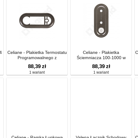
4
Celiane - Plakietka Termostatu
Celiane - Plakietka
C
Programowalnego z
Ściemniacza 100-1000 w
Wyświetlaczem / Tunera Rds z
88,39
zł
88,39
zł
Zasilaczem
1 wariant
1 wariant
Celiane - Ramka Łupkowa
Valena Łącznik Schodowy
C