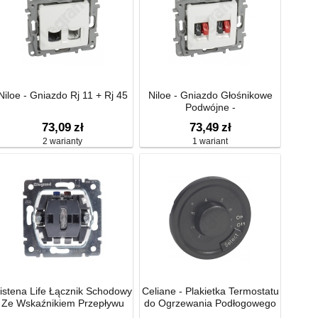
Niloe - Gniazdo Rj 11 + Rj 45
Niloe - Gniazdo Głośnikowe
Podwójne -
73,09
zł
73,49
zł
2 warianty
1 wariant
istena Life Łącznik Schodowy
Celiane - Plakietka Termostatu
Ze Wskaźnikiem Przepływu
do Ogrzewania Podłogowego
Prądu 10ax-250v~