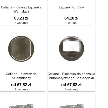
Celiane - Klawisz Łącznika
Łącznik Potrójny
Wentylacji
63,23
zł
64,10
zł
2 warianty
1 wariant
Celiane - Klawisz do
Celiane - Plakietka do Łącznika
Ściemniaczy
Automatycznego Bez Zacisku
Nz przełącznikiem On/off
od 67,82
zł
od 67,82
zł
3 warianty
3 warianty