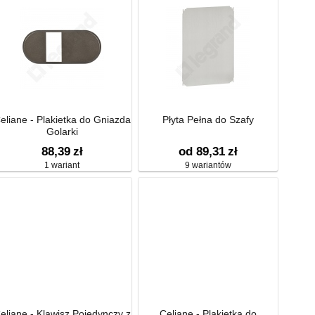
eliane - Plakietka do Gniazda
Płyta Pełna do Szafy
Golarki
88,39
zł
od 89,31
zł
1 wariant
9 wariantów
eliane - Klawisz Pojedynczy z
Celiane - Plakietka do