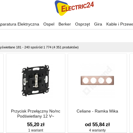
paratura Elektryczna
Ospel
Berker
Osprzęt
Gira
Kable i Przew
yświetlane 181 - 240 spośród 1 774 (4 351 produktów)
Przycisk Przełączny No/nc
Celiane - Ramka Mika
Podświetlany 12 V~
55,20
zł
od 55,84
zł
1 wariant
4 warianty