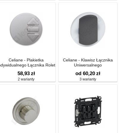
Celiane - Plakietka
Celiane - Klawisz Łącznika
ndywidualnego Łącznika Rolet
Uniwersalnego
Radio/rts Somfy
58,93
zł
od 60,20
zł
2 warianty
3 warianty