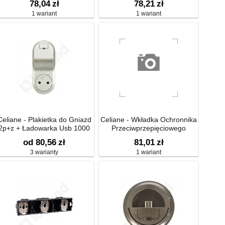
78,04
zł
78,21
zł
1 wariant
1 wariant
Celiane - Plakietka do Gniazd
Celiane - Wkładka Ochronnika
2p+z + Ładowarka Usb 1000
Przeciwprzepięciowego
Ma
od 80,56
zł
81,01
zł
3 warianty
1 wariant