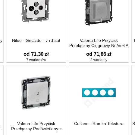
wy
Niloe - Gniazdo Tv-rd-sat
Valena Life Przycisk
Przełączny Cięgnowy No/nc6 A
- 250 V~
od 71,30
zł
od 71,86
zł
7 wariantów
3 warianty
Valena Life Przycisk
Celiane - Ramka Tekstura
S
.
Przełączny Podświetlany z
Symbolem Dzwonka Ip44