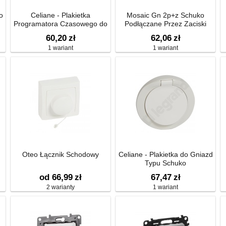
o
Celiane - Plakietka
Mosaic Gn 2p+z Schuko
Programatora Czasowego do
Podłączane Przez Zaciski
Sterowania Roletami
Śrubowe-2 Moduły Antybak
60,20
zł
62,06
zł
16a-250v~
1 wariant
1 wariant
Oteo Łącznik Schodowy
Celiane - Plakietka do Gniazd
Typu Schuko
m
od 66,99
zł
67,47
zł
2 warianty
1 wariant