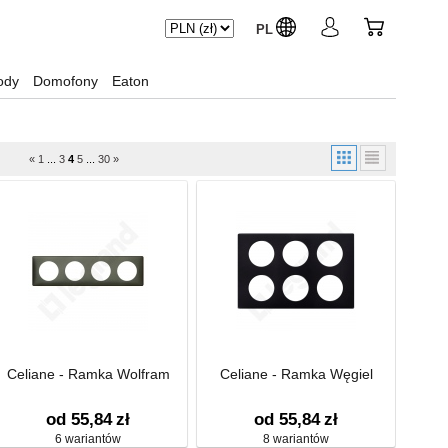
PL
ody
Domofony
Eaton
«
1
...
3
4
5
...
30
»
Celiane - Ramka Wolfram
Celiane - Ramka Węgiel
od 55,84
zł
od 55,84
zł
6 wariantów
8 wariantów