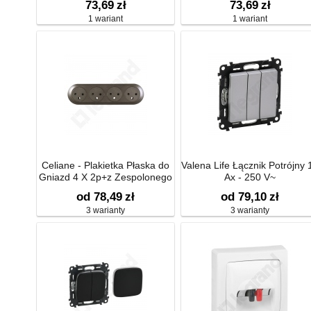
73,69
zł
73,69
zł
1 wariant
1 wariant
Celiane - Plakietka Płaska do
Valena Life Łącznik Potrójny 
Gniazd 4 X 2p+z Zespolonego
Ax - 250 V~
16 A - 250 V~
od 78,49
zł
od 79,10
zł
3 warianty
3 warianty