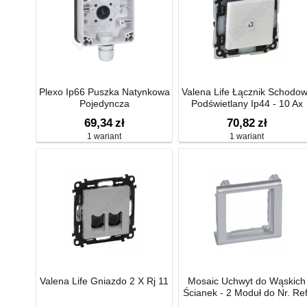
Plexo Ip66 Puszka Natynkowa
Valena Life Łącznik Schodo
Pojedyncza
Podświetlany Ip44 - 10 Ax
69,34
zł
70,82
zł
1 wariant
1 wariant
Valena Life Gniazdo 2 X Rj 11
Mosaic Uchwyt do Wąskich
Ścianek - 2 Moduł do Nr. Ref
0800 11