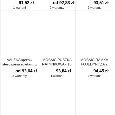
transparentną
podświetlany
POTRÓJNA POZIOMA
91,52
zł
od 92,83
zł
93,51
zł
ARCTIC
1 wariant
2 warianty
1 wariant
VALENA łącznik
MOSAIC PUSZKA
MOSAIC RAMKA
sterowania roletami z
NATYNKOWA - 10
POJEDYNCZA 2
blokadą mechaniczną
LUB 4X2 MODUŁY
MODUŁY BIAŁA
od 93,64
zł
93,84
zł
94,45
zł
POZIOMO 40MM DO
ANTYBAK IP44 DO
3 warianty
1 wariant
1 wariant
UCHYTU 0802 54
UCHWYTU NR REF
0802 51/60/61/62/69