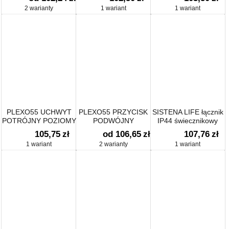
2 warianty
1 wariant
1 wariant
PLEXO55 UCHWYT
PLEXO55 PRZYCISK
SISTENA LIFE łącznik
POTRÓJNY POZIOMY
PODWÓJNY
IP44 świecznikowy
DO INSTALACJI
105,75
zł
od 106,65
zł
107,76
zł
PODTYNKOWEJ
1 wariant
2 warianty
1 wariant