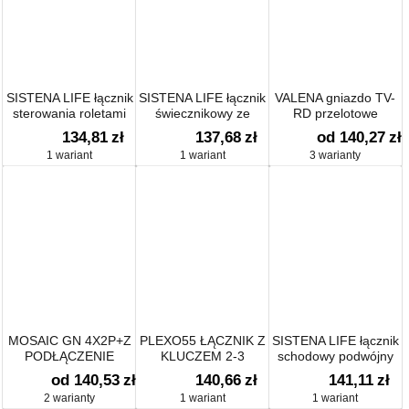
SISTENA LIFE łącznik
SISTENA LIFE łącznik
VALENA gniazdo TV-
sterowania roletami
świecznikowy ze
RD przelotowe
wskaźnikiem
134,81
zł
137,68
zł
od 140,27
zł
przepływu prądu
1 wariant
1 wariant
3 warianty
MOSAIC GN 4X2P+Z
PLEXO55 ŁĄCZNIK Z
SISTENA LIFE łącznik
PODŁĄCZENIE
KLUCZEM 2-3
schodowy podwójny
PRZEZ ZACISKI
POZYCJE
podświetlany
od 140,53
zł
140,66
zł
141,11
zł
AUTOMATYCZNE-8
2 warianty
1 wariant
1 wariant
MODUŁÓW