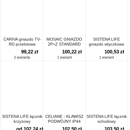
CARIVA gniazdo TV-
MOSAIC GNIAZDO
SISTENA LIFE
RD przelotowe
2P+Z STANDARD
gniazdo wtyczkowe
SZWEDZKI - 2
pojedyncze z blokadą
99,22
zł
100,22
zł
100,53
zł
MODUŁY BIAŁE
2 warianty
1 wariant
1 wariant
TYP13
SISTENA LIFE łącznik
CELIANE - KLAWISZ
SISTENA LIFE łącznik
krzyżowy
PODWÓJNY IP44
schodowy
podświetlany
od 102,24
zł
102,50
zł
103,50
zł