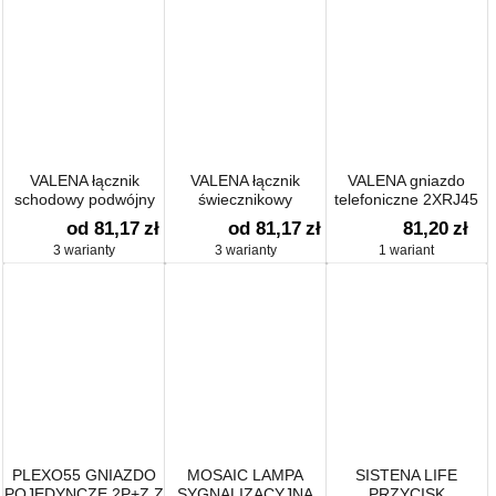
VALENA łącznik
VALENA łącznik
VALENA gniazdo
schodowy podwójny
świecznikowy
telefoniczne 2XRJ45
10AX-250~
podświetlany
(4 styki)
od 81,17
zł
od 81,17
zł
81,20
zł
3 warianty
3 warianty
1 wariant
PLEXO55 GNIAZDO
MOSAIC LAMPA
SISTENA LIFE
POJEDYNCZE 2P+Z Z
SYGNALIZACYJNA
PRZYCISK