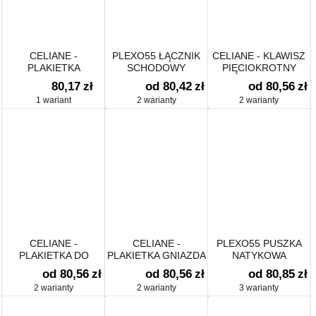
CELIANE -
PLEXO55 ŁĄCZNIK
CELIANE - KLAWISZ
PLAKIETKA
SCHODOWY
PIĘCIOKROTNY
TERMOSTATU DO
PODŚWIETLANY
80,17
zł
od 80,42
zł
od 80,56
zł
OGRZEWANIA
1 wariant
2 warianty
2 warianty
PODŁOGOWEGO
CELIANE -
CELIANE -
PLEXO55 PUSZKA
PLAKIETKA DO
PLAKIETKA GNIAZDA
NATYKOWA
TERMOSTATU
4 X 2P+Z
PODWÓJNA
od 80,56
zł
od 80,56
zł
od 80,85
zł
PROGRAM / TUNERA
ZESPOLONEGO
POZIOMA
2 warianty
2 warianty
3 warianty
RDS Z
WYŚWIETLACZEM