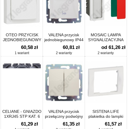
OTEO PRZYCISK
VALENA przycisk
MOSAIC LAMPA
JEDNOBIEGUNOWY
jednobiegunowy IP44
SYGNALIZACYJNA
10A-250V
PODWÓJNA PŁASKA
60,58
zł
60,81
zł
od 61,26
zł
1 wariant
2 warianty
2 warianty
CELIANE - GNIAZDO
VALENA przycisk
SISTENA LIFE
1XRJ45 STP KAT. 6
przełączny podwójny
plakietka do lampki
10A-250V~
oświetlenia
61,29
zł
61,35
zł
61,57
zł
awaryjnego