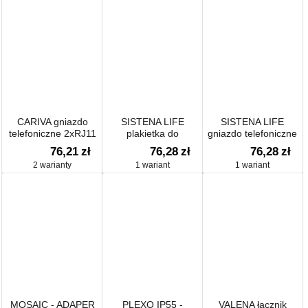
CARIVA gniazdo
SISTENA LIFE
SISTENA LIFE
telefoniczne 2xRJ11
plakietka do
gniazdo telefoniczne
elektronicznego
1xRJ11
76,21
zł
76,28
zł
76,28
zł
regulatora
2 warianty
1 wariant
1 wariant
temperatury
MOSAIC - ADAPER
PLEXO IP55 -
VALENA łącznik