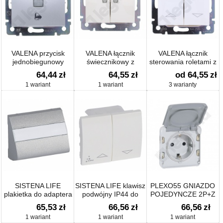
VALENA przycisk
VALENA łącznik
VALENA łącznik
jednobiegunowy
świecznikowy z
sterowania roletami z
podświetlany
podwójnym
blokadą elektyczną
64,44
zł
64,55
zł
od 64,55
zł
zsymbolem dzwonka
wskaźnikiem
1 wariant
1 wariant
3 warianty
SISTENA LIFE
SISTENA LIFE klawisz
PLEXO55 GNIAZDO
plakietka do adaptera
podwójny IP44 do
POJEDYNCZE 2P+Z
AMP
mechanizmów
SCHUKO
65,53
zł
66,56
zł
66,56
zł
sterowania roletami
1 wariant
1 wariant
1 wariant