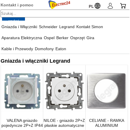
Kontakt i pomoc
PL
Gniazda i Włączniki
Schneider
Legrand
Kontakt Simon
Aparatura Elektryczna
Ospel
Berker
Osprzęt
Gira
Kable i Przewody
Domofony
Eaton
Gniazda i włączniki Legrand
VALENA gniazdo
NILOE - gniazdo 2P+Z
CELIANE - RAMKA
pojedyncze 2P+Z IP44
płaskie automatyczne
ALUMINIUM