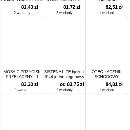
BLOKADĄ
TRÓJKĄTNA - 2
JEDNOBIEGUNOWY
81,43
zł
81,72
zł
82,51
zł
MODUŁY
Z PODŚWIETLENIEM
2 warianty
2 warianty
1 wariant
10A-250V~
MOSAIC PRZYCISK
SISTENA LIFE łącznik
OTEO ŁĄCZNIK
PRZEŁĄCZNY - 1
IP44 jednobiegunowy
SCHODOWY
MODUŁ
PODWÓJNY
83,20
zł
od 83,75
zł
84,81
zł
1 wariant
2 warianty
1 wariant