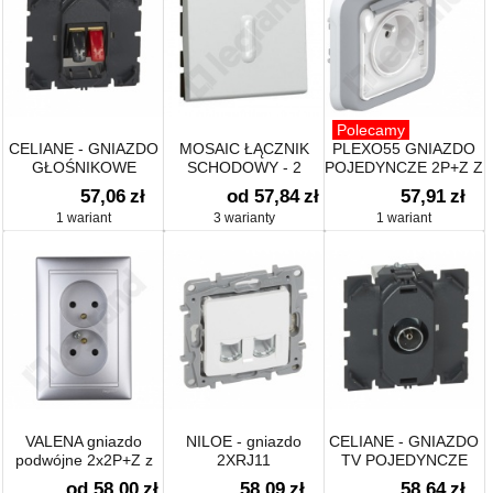
Polecamy
CELIANE - GNIAZDO
MOSAIC ŁĄCZNIK
PLEXO55 GNIAZDO
GŁOŚNIKOWE
SCHODOWY - 2
POJEDYNCZE 2P+Z Z
POJEDYNCZE
MODUŁY Z
KLAPKĄ
57,06
zł
od 57,84
zł
57,91
zł
MOŻLIWOŚCIĄ
1 wariant
3 warianty
1 wariant
PODŚWIETLENIA
10AX-250V
VALENA gniazdo
NILOE - gniazdo
CELIANE - GNIAZDO
podwójne 2x2P+Z z
2XRJ11
TV POJEDYNCZE
przesłonami
od 58,00
zł
58,09
zł
58,64
zł