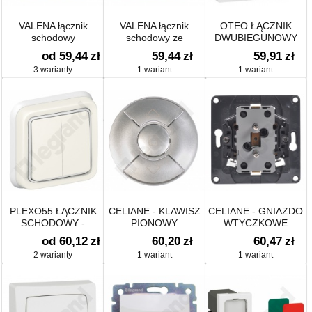
VALENA łącznik
VALENA łącznik
OTEO ŁĄCZNIK
schodowy
schodowy ze
DWUBIEGUNOWY
podświetlany
wskaźnikiem
od 59,44
zł
59,44
zł
59,91
zł
przepływu prądu
3 warianty
1 wariant
1 wariant
PLEXO55 ŁĄCZNIK
CELIANE - KLAWISZ
CELIANE - GNIAZDO
SCHODOWY -
PIONOWY
WTYCZKOWE
KOMPLET
ŁĄCZNIKA/PRZYCIKSU
PODWÓJNE 2X2P+Z
od 60,12
zł
60,20
zł
60,47
zł
PODTYNKOWY
STEROWANIA ROLET
DO INSTALACJI W
2 warianty
1 wariant
1 wariant
TYTANOWY
PUSZCE
POJEDYNCZEJ