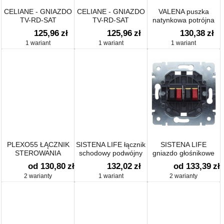
CELIANE - GNIAZDO
CELIANE - GNIAZDO
VALENA puszka
TV-RD-SAT
TV-RD-SAT
natynkowa potrójna
KOŃCOWE 10DB
PRZELOTOWE 14DB
125,96
zł
125,96
zł
130,38
zł
1 wariant
1 wariant
1 wariant
PLEXO55 ŁĄCZNIK
SISTENA LIFE łącznik
SISTENA LIFE
STEROWANIA
schodowy podwójny
gniazdo głośnikowe
ROLETAMI (BLOKADA
od 130,80
zł
132,02
zł
od 133,39
zł
MECHANICZNA)
2 warianty
1 wariant
2 warianty