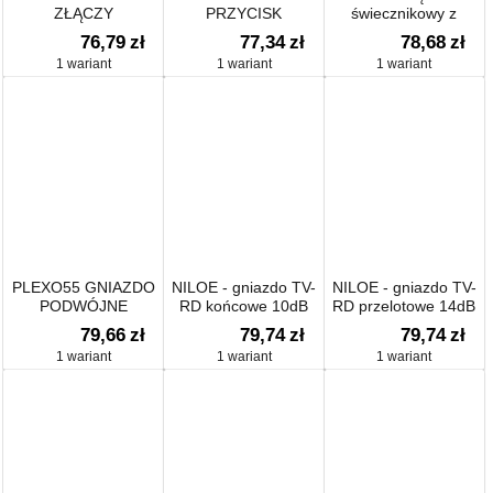
ZŁĄCZY
PRZYCISK
świecznikowy z
PODWÓJNYCH
PODŚWIETLANY
jednym wskaźnikiem
76,79
zł
77,34
zł
78,68
zł
KEYSTONE BIAŁY
ANTYBAKTERYJNY 6
1 wariant
1 wariant
1 wariant
A BIAŁY
PLEXO55 GNIAZDO
NILOE - gniazdo TV-
NILOE - gniazdo TV-
PODWÓJNE
RD końcowe 10dB
RD przelotowe 14dB
POZIOME 2X2P+Z
79,66
zł
79,74
zł
79,74
zł
SZARE 16A-250V~
1 wariant
1 wariant
1 wariant