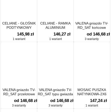
CELIANE - GŁOŚNIK
CELIANE - RAMKA
VALENA gniazdo TV-
PODTYNKOWY
ALUMINIUM
RD_SAT końcowe
CELIANE
POCZWÓRNA
145,98
zł
146,27
zł
od 146,68
zł
POZIOMA/PIONOWA
1 wariant
1 wariant
3 warianty
VALENA gniazdo TV-
VALENA gniazdo TV-
MOSAIC PUSZKA
RD_SAT przelotowe
RD_SAT typu gwiazda
NATYNKOWA-2X6
LUB 2X8 LUB 2X3X2
od 146,68
zł
od 146,68
zł
147,24
zł
MOD POZIOM 46MM
3 warianty
3 warianty
1 wariant
DO UCHYTU 080266