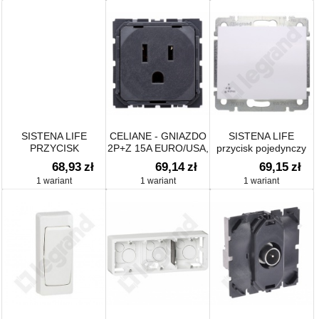
SISTENA LIFE
CELIANE - GNIAZDO
SISTENA LIFE
PRZYCISK
2P+Z 15A EURO/USA,
przycisk pojedynczy
PRZEŁĄCZNY 10A-
ZACISKI SRUBOWE
IP44
68,93
zł
69,14
zł
69,15
zł
250V~
1 wariant
1 wariant
1 wariant