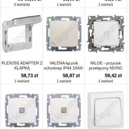
3 warianty
1 wariant
1 wariant
PLEXO55 ADAPTER Z
VALENA łącznik
NILOE - przycisk
KLAPKĄ
schodowy IP44 10AX-
przełączny NO/NC
PRZYCIEMNIONĄ DO
250~
podświetlany z
58,73
zł
58,87
zł
59,42
zł
MECHANIZMÓW
uchwytem etykiety
1 wariant
1 wariant
1 wariant
MOSAIC
SZARY/BIAŁY