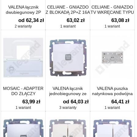
VALENA łącznik
CELIANE - GNIAZDO
CELIANE - GNIAZDO
dwubiegunowy 2P
Z BLOKADĄ 2P+Z 16A
TV WKRĘCANE TYPU
10AX-250~
ZACISKI ŚRUBOWE
"F" 0-2400 MHZ
od 62,34
zł
63,02
zł
63,08
zł
2 warianty
1 wariant
1 wariant
MOSAIC - ADAPTER
VALENA łącznik
VALENA puszka
DO ZŁĄCZY
jednobiegunowy ze
natynkowa podwójna
POJEDYNCZYCH
wskaźnikiem
63,99
zł
od 64,03
zł
64,41
zł
KEYSTONE BIAŁY
przepływu prądu
1 wariant
3 warianty
1 wariant