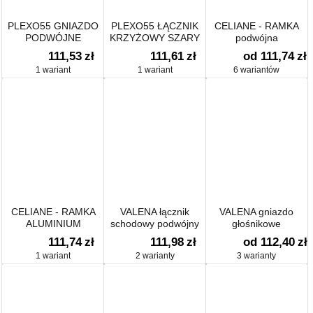
PLEXO55 GNIAZDO
PLEXO55 ŁĄCZNIK
CELIANE - RAMKA
PODWÓJNE
KRZYŻOWY SZARY
podwójna
POZIOME 2X2P+Z
10AX-250V~
pozioma/pionowa
111,53
zł
111,61
zł
od 111,74
zł
BIAŁY/ ECRU 16A-
1 wariant
1 wariant
6 wariantów
250V~
CELIANE - RAMKA
VALENA łącznik
VALENA gniazdo
ALUMINIUM
schodowy podwójny
głośnikowe
PODWÓJNA
IP44 10AX-250~
pojedyncze
111,74
zł
111,98
zł
od 112,40
zł
POZIOMA/PIONOWA
1 wariant
2 warianty
3 warianty