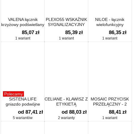
VALENA łącznik
PLEXO55 WSKAŹNIK
NILOE - łącznik
krzyżowy podświetlany
SYGNALIZACYJNY
wielofunkcyjny
NA ZARÓWKI E10
podświetlany 10 AX
85,07
zł
85,39
zł
86,35
zł
SZARY/BIAŁY 230V~
1 wariant
1 wariant
1 wariant
Polecamy
SISTENA LIFE
CELIANE - KLAWISZ Z
MOSAIC PRZYCISK
gniazdo podwójne
ETYKIETĄ
PRZEŁĄCZNY - 2
2x2P+Z z przesłonami
MODUŁY
od 87,41
zł
od 88,03
zł
88,41
zł
kompletne
5 wariantów
2 warianty
1 wariant