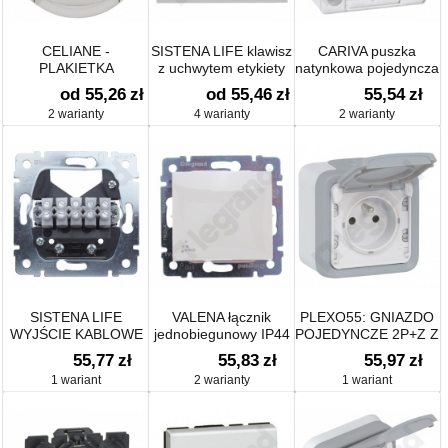
CELIANE -
SISTENA LIFE klawisz
CARIVA puszka
PLAKIETKA
z uchwytem etykiety
natynkowa pojedyncza
ŁĄCZNIKA
od 55,26
zł
od 55,46
zł
55,54
zł
DETEKROTA RUCHU
2 warianty
4 warianty
2 warianty
SISTENA LIFE
VALENA łącznik
PLEXO55: GNIAZDO
WYJŚCIE KABLOWE
jednobiegunowy IP44
POJEDYNCZE 2P+Z Z
Z ZACISKAMI 5 X 2,5
10AX-250~
PRZYSZŁONĄ SZARE
55,77
zł
55,83
zł
55,97
zł
MM2
KOMPLET 16A-250V~
1 wariant
2 warianty
1 wariant