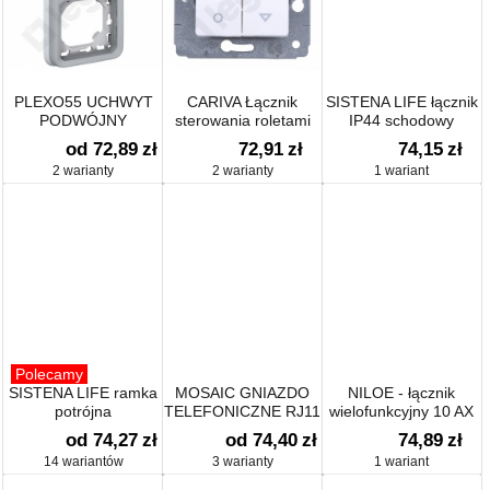
PLEXO55 UCHWYT
CARIVA Łącznik
SISTENA LIFE łącznik
PODWÓJNY
sterowania roletami
IP44 schodowy
PIONOWY DO
(blokada
od 72,89
zł
72,91
zł
74,15
zł
INSTALACJI
mechaniczna) 10A-
2 warianty
2 warianty
1 wariant
PODTYNKOWEJ
250V~
Polecamy
SISTENA LIFE ramka
MOSAIC GNIAZDO
NILOE - łącznik
potrójna
TELEFONICZNE RJ11
wielofunkcyjny 10 AX
od 74,27
zł
od 74,40
zł
74,89
zł
14 wariantów
3 warianty
1 wariant