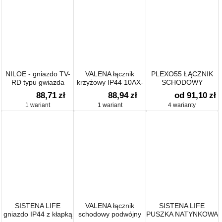
NILOE - gniazdo TV-
VALENA łącznik
PLEXO55 ŁĄCZNIK
RD typu gwiazda
krzyżowy IP44 10AX-
SCHODOWY
1,5dB
250~
PODWÓJNY
88,71
zł
88,94
zł
od 91,10
zł
1 wariant
1 wariant
4 warianty
SISTENA LIFE
VALENA łącznik
SISTENA LIFE
gniazdo IP44 z kłapką
schodowy podwójny
PUSZKA NATYNKOWA