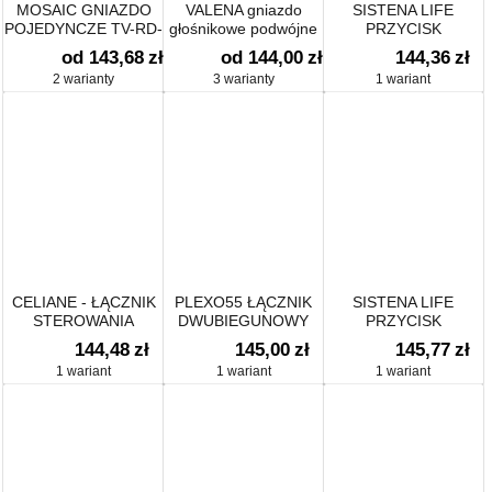
MOSAIC GNIAZDO
VALENA gniazdo
SISTENA LIFE
POJEDYNCZE TV-RD-
głośnikowe podwójne
PRZYCISK
SAT GWIAZDA
PODWÓJNY
od 143,68
zł
od 144,00
zł
144,36
zł
PRZEŁĄCZNY 10A-
2 warianty
3 warianty
1 wariant
250V~
CELIANE - ŁĄCZNIK
PLEXO55 ŁĄCZNIK
SISTENA LIFE
STEROWANIA
DWUBIEGUNOWY
PRZYCISK
ROLETAMI
STEROWANIA
144,48
zł
145,00
zł
145,77
zł
ROLETAMI (BLOKADA
1 wariant
1 wariant
1 wariant
ELEKTRYCZNA) 10A-
250V~