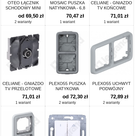
OTEO ŁĄCZNIK
MOSAIC PUSZKA
CELIANE - GNIAZDO
SCHODOWY MINI
NATYNKOWA - 6,8
TV KOŃCOWE
LUB 3X2 MODUŁY
od 69,50
zł
70,47
zł
71,01
zł
POZIOMO 40MM DO
2 warianty
1 wariant
1 wariant
UCHYTU 0802 53
CELIANE - GNIAZDO
PLEXO55 PUSZKA
PLEXO55 UCHWYT
TV PRZELOTOWE
NATYKOWA
PODWÓJNY
PODWÓJNA
POZIOMY DO
71,01
zł
od 72,30
zł
72,89
zł
PIONOWA
INSTALACJI
1 wariant
2 warianty
2 warianty
PODTYNKOWEJ