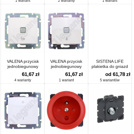
1 wariant
2 warianty
1 wariant
VALENA przycisk
VALENA przycisk
SISTENA LIFE
jednobiegunowy
jednobiegunowy
plakietka do gniazd
podświetlany z
podświetlany z
telefonicznych i
61,67
zł
61,67
zł
od 61,78
zł
symbolem dzwonka
symbolem lampy
komputerowych
4 warianty
1 wariant
5 wariantów