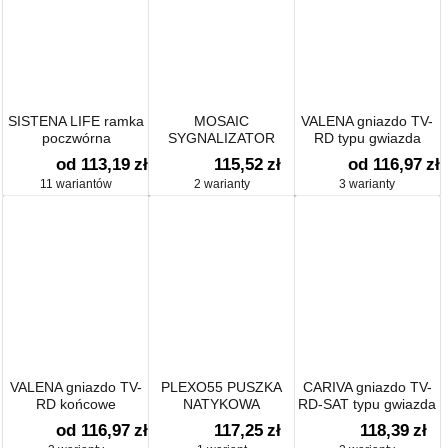
SISTENA LIFE ramka
MOSAIC
VALENA gniazdo TV-
poczwórna
SYGNALIZATOR
RD typu gwiazda
ŚWIETLNY LED
od 113,19
zł
115,52
zł
od 116,97
zł
11 wariantów
2 warianty
3 warianty
VALENA gniazdo TV-
PLEXO55 PUSZKA
CARIVA gniazdo TV-
RD końcowe
NATYKOWA
RD-SAT typu gwiazda
POTRÓJNA POZIOMA
od 116,97
zł
117,25
zł
118,39
zł
SZARA 1WE/2WY