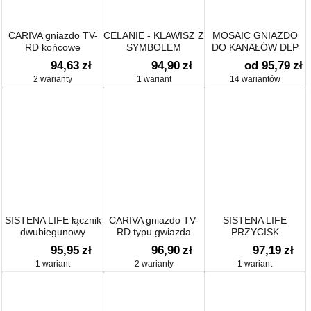
CARIVA gniazdo TV-
CELANIE - KLAWISZ Z
MOSAIC GNIAZDO
RD końcowe
SYMBOLEM
DO KANAŁÓW DLP
DZWONKA
94,63
zł
94,90
zł
od 95,79
zł
HOTELOWY
2 warianty
1 wariant
14 wariantów
TYTANOWY
SISTENA LIFE łącznik
CARIVA gniazdo TV-
SISTENA LIFE
dwubiegunowy
RD typu gwiazda
PRZYCISK
JEDNOBIEGUNOWY
95,95
zł
96,90
zł
97,19
zł
Z NIEZALEŻNYM
1 wariant
2 warianty
1 wariant
OBWODEM
SYGNALIZACJI 10A-
250V