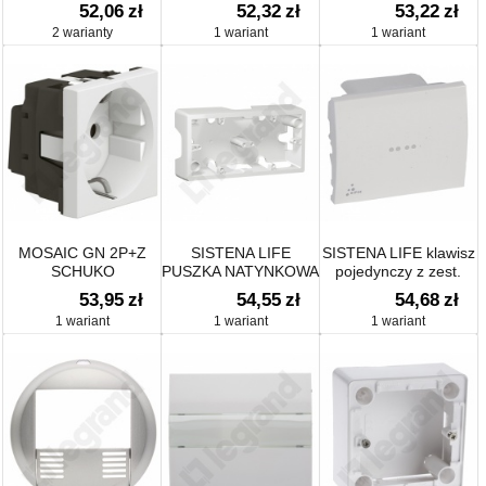
zaciski sprężynowe z
52,06
zł
52,32
zł
53,22
zł
przesłoną
2 warianty
1 wariant
1 wariant
MOSAIC GN 2P+Z
SISTENA LIFE
SISTENA LIFE klawisz
SCHUKO
PUSZKA NATYNKOWA
pojedynczy z zest.
PODŁĄCZANE PRZEZ
PODWÓJNA
uszczelniającym IP44
53,95
zł
54,55
zł
54,68
zł
ZACISKI ŚRUBOWE-2
POZIOMA ARCTIC
1 wariant
1 wariant
1 wariant
MODUŁY