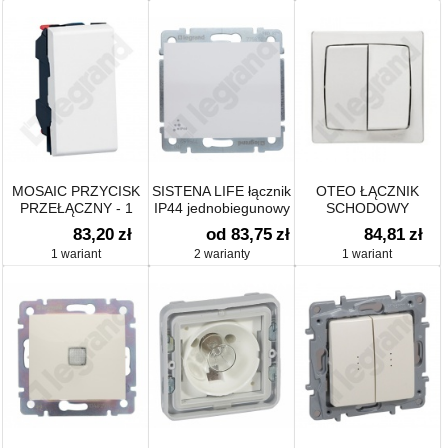
MOSAIC PRZYCISK
SISTENA LIFE łącznik
OTEO ŁĄCZNIK
PRZEŁĄCZNY - 1
IP44 jednobiegunowy
SCHODOWY
MODUŁ
PODWÓJNY
83,20
zł
od 83,75
zł
84,81
zł
1 wariant
2 warianty
1 wariant