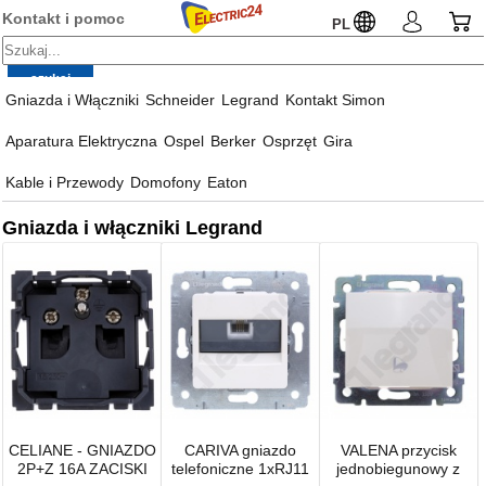
Kontakt i pomoc
PL
Gniazda i Włączniki
Schneider
Legrand
Kontakt Simon
Aparatura Elektryczna
Ospel
Berker
Osprzęt
Gira
Kable i Przewody
Domofony
Eaton
Gniazda i włączniki Legrand
CELIANE - GNIAZDO
CARIVA gniazdo
VALENA przycisk
2P+Z 16A ZACISKI
telefoniczne 1xRJ11
jednobiegunowy z