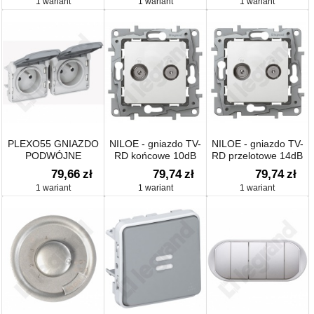
1 wariant
1 wariant
1 wariant
A BIAŁY
PLEXO55 GNIAZDO
NILOE - gniazdo TV-
NILOE - gniazdo TV-
PODWÓJNE
RD końcowe 10dB
RD przelotowe 14dB
POZIOME 2X2P+Z
79,66
zł
79,74
zł
79,74
zł
SZARE 16A-250V~
1 wariant
1 wariant
1 wariant