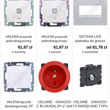
VALENA przycisk
VALENA przycisk
SISTENA LIFE
jednobiegunowy
jednobiegunowy
plakietka do gniazd
podświetlany z
podświetlany z
telefonicznych i
61,67
zł
61,67
zł
od 61,78
zł
symbolem dzwonka
symbolem lampy
komputerowych
4 warianty
1 wariant
5 wariantów
VALENA łącznik
CELIANE - GNIAZDO
CELIANE - GNIAZDO
dwubiegunowy 2P
Z BLOKADĄ 2P+Z 16A
TV WKRĘCANE TYPU