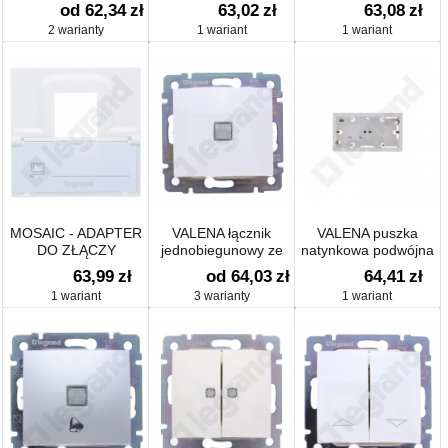
10AX-250~
ZACISKI ŚRUBOWE
"F" 0-2400 MHZ
od 62,34
zł
63,02
zł
63,08
zł
2 warianty
1 wariant
1 wariant
MOSAIC - ADAPTER
VALENA łącznik
VALENA puszka
DO ZŁĄCZY
jednobiegunowy ze
natynkowa podwójna
POJEDYNCZYCH
wskaźnikiem
63,99
zł
od 64,03
zł
64,41
zł
KEYSTONE BIAŁY
przepływu prądu
1 wariant
3 warianty
1 wariant