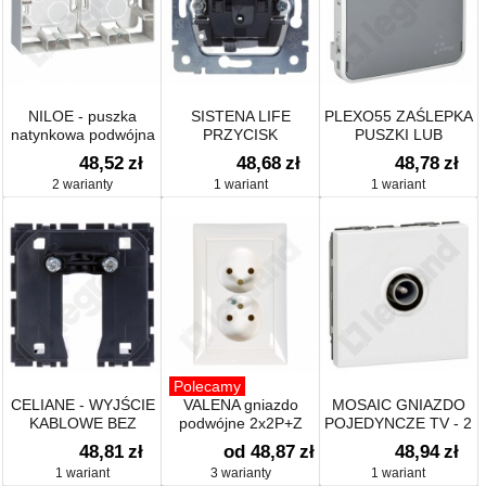
NILOE - puszka
SISTENA LIFE
PLEXO55 ZAŚLEPKA
natynkowa podwójna
PRZYCISK
PUSZKI LUB
JEDNOBIEGUNOWY
UCHWYTU SZARA
48,52
zł
48,68
zł
48,78
zł
10A-250V~
2 warianty
1 wariant
1 wariant
Polecamy
CELIANE - WYJŚCIE
VALENA gniazdo
MOSAIC GNIAZDO
KABLOWE BEZ
podwójne 2x2P+Z
POJEDYNCZE TV - 2
ZACISKÓW
MODYŁY
48,81
zł
od 48,87
zł
48,94
zł
1 wariant
3 warianty
1 wariant