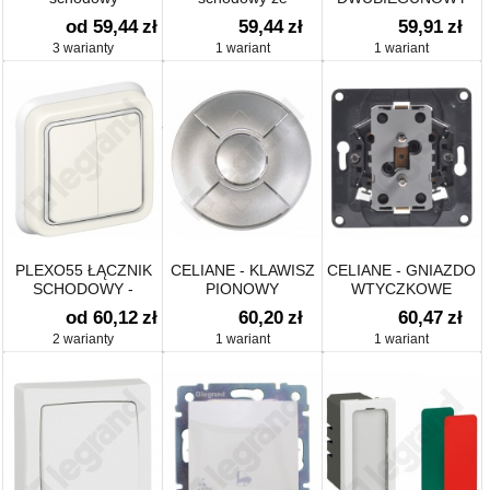
podświetlany
wskaźnikiem
od 59,44
zł
59,44
zł
59,91
zł
przepływu prądu
3 warianty
1 wariant
1 wariant
PLEXO55 ŁĄCZNIK
CELIANE - KLAWISZ
CELIANE - GNIAZDO
SCHODOWY -
PIONOWY
WTYCZKOWE
KOMPLET
ŁĄCZNIKA/PRZYCIKSU
PODWÓJNE 2X2P+Z
od 60,12
zł
60,20
zł
60,47
zł
PODTYNKOWY
STEROWANIA ROLET
DO INSTALACJI W
2 warianty
1 wariant
1 wariant
TYTANOWY
PUSZCE
POJEDYNCZEJ