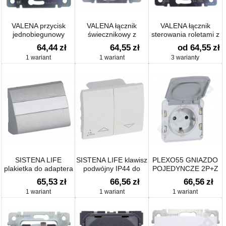
VALENA przycisk
VALENA łącznik
VALENA łącznik
jednobiegunowy
świecznikowy z
sterowania roletami z
podświetlany
podwójnym
blokadą elektyczną
64,44
zł
64,55
zł
od 64,55
zł
zsymbolem dzwonka
wskaźnikiem
1 wariant
1 wariant
3 warianty
SISTENA LIFE
SISTENA LIFE klawisz
PLEXO55 GNIAZDO
plakietka do adaptera
podwójny IP44 do
POJEDYNCZE 2P+Z
AMP
mechanizmów
SCHUKO
65,53
zł
66,56
zł
66,56
zł
sterowania roletami
1 wariant
1 wariant
1 wariant