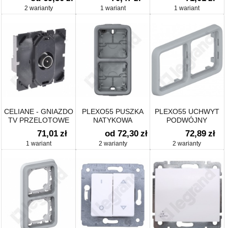
POZIOMO 40MM DO
2 warianty
1 wariant
1 wariant
UCHYTU 0802 53
CELIANE - GNIAZDO
PLEXO55 PUSZKA
PLEXO55 UCHWYT
TV PRZELOTOWE
NATYKOWA
PODWÓJNY
PODWÓJNA
POZIOMY DO
71,01
zł
od 72,30
zł
72,89
zł
PIONOWA
INSTALACJI
1 wariant
2 warianty
2 warianty
PODTYNKOWEJ