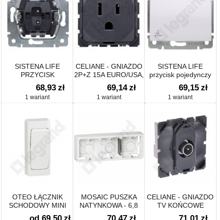
SISTENA LIFE
CELIANE - GNIAZDO
SISTENA LIFE
PRZYCISK
2P+Z 15A EURO/USA,
przycisk pojedynczy
PRZEŁĄCZNY 10A-
ZACISKI SRUBOWE
IP44
68,93
zł
69,14
zł
69,15
zł
250V~
1 wariant
1 wariant
1 wariant
OTEO ŁĄCZNIK
MOSAIC PUSZKA
CELIANE - GNIAZDO
SCHODOWY MINI
NATYNKOWA - 6,8
TV KOŃCOWE
LUB 3X2 MODUŁY
od 69,50
zł
70,47
zł
71,01
zł