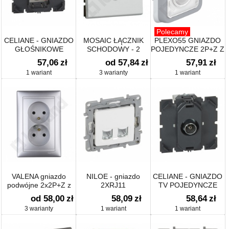
Polecamy
CELIANE - GNIAZDO
MOSAIC ŁĄCZNIK
PLEXO55 GNIAZDO
GŁOŚNIKOWE
SCHODOWY - 2
POJEDYNCZE 2P+Z Z
POJEDYNCZE
MODUŁY Z
KLAPKĄ
57,06
zł
od 57,84
zł
57,91
zł
MOŻLIWOŚCIĄ
1 wariant
3 warianty
1 wariant
PODŚWIETLENIA
10AX-250V
VALENA gniazdo
NILOE - gniazdo
CELIANE - GNIAZDO
podwójne 2x2P+Z z
2XRJ11
TV POJEDYNCZE
przesłonami
od 58,00
zł
58,09
zł
58,64
zł
3 warianty
1 wariant
1 wariant