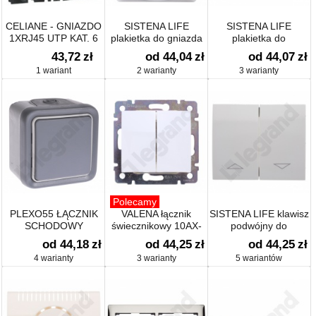
CELIANE - GNIAZDO
SISTENA LIFE
SISTENA LIFE
1XRJ45 UTP KAT. 6
plakietka do gniazda
plakietka do
podwójnego 2P+Z
regulatorów
43,72
zł
od 44,04
zł
od 44,07
zł
oświetlenia
1 wariant
2 warianty
3 warianty
Polecamy
PLEXO55 ŁĄCZNIK
VALENA łącznik
SISTENA LIFE klawisz
SCHODOWY
świecznikowy 10AX-
podwójny do
250~
mechanizmów
od 44,18
zł
od 44,25
zł
od 44,25
zł
sterowania roletami
4 warianty
3 warianty
5 wariantów