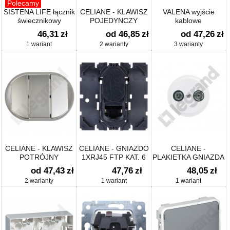
Polecamy
SISTENA LIFE łącznik
CELIANE - KLAWISZ
VALENA wyjście
świecznikowy
POJEDYNCZY
kablowe
PODŚWIETLANY
46,31
zł
od 46,85
zł
od 47,26
zł
1 wariant
2 warianty
3 warianty
CELIANE - KLAWISZ
CELIANE - GNIAZDO
CELIANE -
POTRÓJNY
1XRJ45 FTP KAT. 6
PLAKIETKA GNIAZDA
TV-RD
od 47,43
zł
47,76
zł
48,05
zł
2 warianty
1 wariant
1 wariant