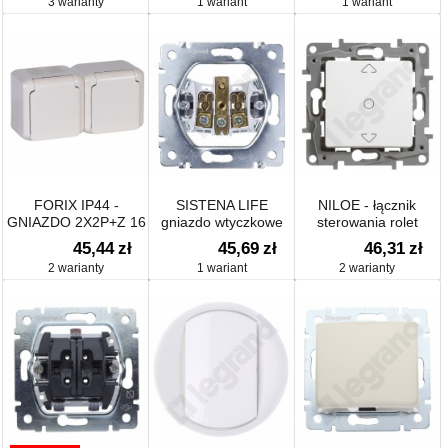
3 warianty
1 wariant
1 wariant
MODUŁY
MODYŁU BIAŁE
MĘSKIE
FORIX IP44 -
SISTENA LIFE
NILOE - łącznik
GNIAZDO 2X2P+Z 16
gniazdo wtyczkowe
sterowania rolet
A - 250 V
pojedyncze 2P+Z z
45,44
zł
45,69
zł
46,31
zł
pzesłonami
2 warianty
1 wariant
2 warianty