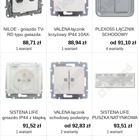
NILOE - gniazdo TV-
VALENA łącznik
PLEXO55 ŁĄCZNIK
RD typu gwiazda
krzyżowy IP44 10AX-
SCHODOWY
1,5dB
250~
PODWÓJNY
88,71
zł
88,94
zł
od 91,10
zł
1 wariant
1 wariant
4 warianty
SISTENA LIFE
VALENA łącznik
SISTENA LIFE
gniazdo IP44 z kłapką
schodowy podwójny
PUSZKA NATYNKOWA
transparentną
podświetlany
POTRÓJNA POZIOMA
91,52
zł
od 92,83
zł
93,51
zł
ARCTIC
1 wariant
2 warianty
1 wariant