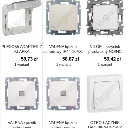
PLEXO55 ADAPTER Z
VALENA łącznik
NILOE - przycisk
KLAPKĄ
schodowy IP44 10AX-
przełączny NO/NC
PRZYCIEMNIONĄ DO
250~
podświetlany z
58,73
zł
58,87
zł
59,42
zł
MECHANIZMÓW
uchwytem etykiety
1 wariant
1 wariant
1 wariant
MOSAIC
SZARY/BIAŁY
VALENA łącznik
VALENA łącznik
OTEO ŁĄCZNIK
schodowy
schodowy ze
DWUBIEGUNOWY