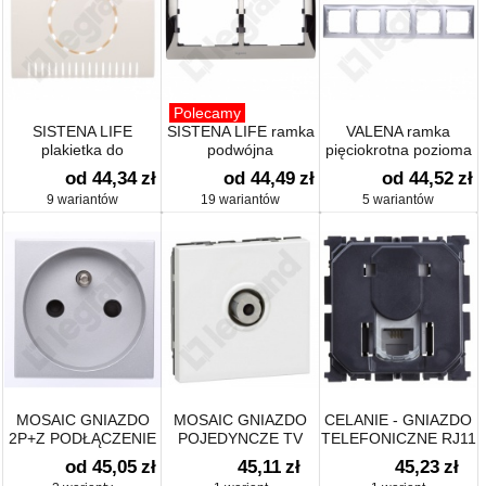
Polecamy
SISTENA LIFE
SISTENA LIFE ramka
VALENA ramka
plakietka do
podwójna
pięciokrotna pozioma
ściemniacza
od 44,34
zł
od 44,49
zł
od 44,52
zł
9 wariantów
19 wariantów
5 wariantów
MOSAIC GNIAZDO
MOSAIC GNIAZDO
CELANIE - GNIAZDO
2P+Z PODŁĄCZENIE
POJEDYNCZE TV
TELEFONICZNE RJ11
PRZEZ ZACISKI
TYPU "F"
od 45,05
zł
45,11
zł
45,23
zł
AUTOMATYCZNE - 2
PRZYKRĘCANE - 2