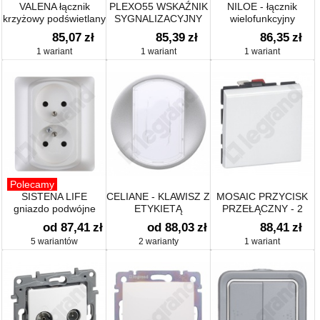
VALENA łącznik
PLEXO55 WSKAŹNIK
NILOE - łącznik
krzyżowy podświetlany
SYGNALIZACYJNY
wielofunkcyjny
NA ZARÓWKI E10
podświetlany 10 AX
85,07
zł
85,39
zł
86,35
zł
SZARY/BIAŁY 230V~
1 wariant
1 wariant
1 wariant
Polecamy
SISTENA LIFE
CELIANE - KLAWISZ Z
MOSAIC PRZYCISK
gniazdo podwójne
ETYKIETĄ
PRZEŁĄCZNY - 2
2x2P+Z z przesłonami
MODUŁY
od 87,41
zł
od 88,03
zł
88,41
zł
kompletne
5 wariantów
2 warianty
1 wariant