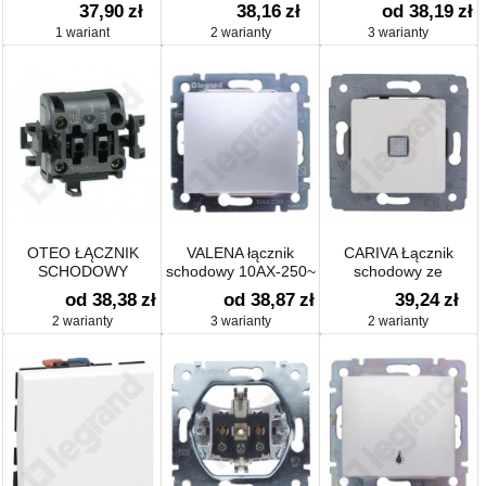
ŚRUBOWE
symbolem dzwonka
37,90
zł
38,16
zł
od 38,19
zł
1 wariant
2 warianty
3 warianty
OTEO ŁĄCZNIK
VALENA łącznik
CARIVA Łącznik
SCHODOWY
schodowy 10AX-250~
schodowy ze
wskaźnikiem 10AX-
od 38,38
zł
od 38,87
zł
39,24
zł
250V~
2 warianty
3 warianty
2 warianty