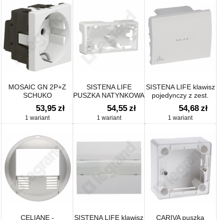
MOSAIC GN 2P+Z
SISTENA LIFE
SISTENA LIFE klawisz
SCHUKO
PUSZKA NATYNKOWA
pojedynczy z zest.
PODŁĄCZANE PRZEZ
PODWÓJNA
uszczelniającym IP44
53,95
zł
54,55
zł
54,68
zł
ZACISKI ŚRUBOWE-2
POZIOMA ARCTIC
1 wariant
1 wariant
1 wariant
MODUŁY
CELIANE -
SISTENA LIFE klawisz
CARIVA puszka