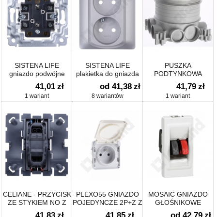
SISTENA LIFE
SISTENA LIFE
PUSZKA
gniazdo podwójne
plakietka do gniazda
PODTYNKOWA
2x2P+Z
podwójnego 2xP+Z
BATIBOX
41,01
zł
od 41,38
zł
41,79
zł
1 wariant
8 wariantów
1 wariant
CELIANE - PRZYCISK
PLEXO55 GNIAZDO
MOSAIC GNIAZDO
ZE STYKIEM NO Z
POJEDYNCZE 2P+Z Z
GŁOŚNIKOWE
NIEZALEŻNYM
PRZESŁONĄ
ZŁĄCZA 4 MM2
41,83
zł
41,85
zł
od 42,79
zł