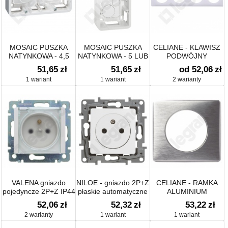
MOSAIC PUSZKA
MOSAIC PUSZKA
CELIANE - KLAWISZ
NATYNKOWA - 4,5
NATYNKOWA - 5 LUB
PODWÓJNY
LUB 2X2 MODUŁY
2X2 MODUŁY
PODŚWIETLANY
51,65
zł
51,65
zł
od 52,06
zł
POZIOMO 40MM DO
PIONOWO 40MM DO
1 wariant
1 wariant
2 warianty
UCHYTU 0802 52
UCHYTU 0802 52
VALENA gniazdo
NILOE - gniazdo 2P+Z
CELIANE - RAMKA
pojedyncze 2P+Z IP44
płaskie automatyczne
ALUMINIUM
zaciski sprężynowe z
52,06
zł
52,32
zł
53,22
zł
przesłoną
2 warianty
1 wariant
1 wariant