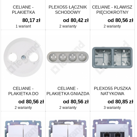
CELIANE -
PLEXO55 ŁĄCZNIK
CELIANE - KLAWISZ
PLAKIETKA
SCHODOWY
PIĘCIOKROTNY
TERMOSTATU DO
PODŚWIETLANY
80,17
zł
od 80,42
zł
od 80,56
zł
OGRZEWANIA
1 wariant
2 warianty
2 warianty
PODŁOGOWEGO
CELIANE -
CELIANE -
PLEXO55 PUSZKA
PLAKIETKA DO
PLAKIETKA GNIAZDA
NATYKOWA
TERMOSTATU
4 X 2P+Z
PODWÓJNA
od 80,56
zł
od 80,56
zł
od 80,85
zł
PROGRAM / TUNERA
ZESPOLONEGO
POZIOMA
2 warianty
2 warianty
3 warianty
RDS Z
WYŚWIETLACZEM