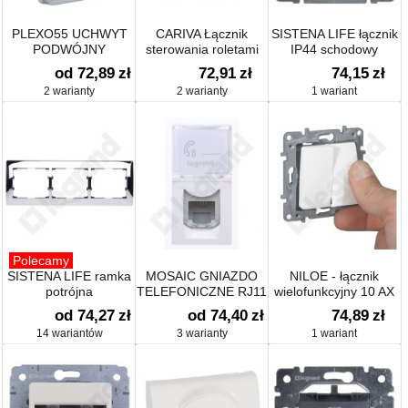
PLEXO55 UCHWYT
CARIVA Łącznik
SISTENA LIFE łącznik
PODWÓJNY
sterowania roletami
IP44 schodowy
PIONOWY DO
(blokada
od 72,89
zł
72,91
zł
74,15
zł
INSTALACJI
mechaniczna) 10A-
2 warianty
2 warianty
1 wariant
PODTYNKOWEJ
250V~
Polecamy
SISTENA LIFE ramka
MOSAIC GNIAZDO
NILOE - łącznik
potrójna
TELEFONICZNE RJ11
wielofunkcyjny 10 AX
od 74,27
zł
od 74,40
zł
74,89
zł
14 wariantów
3 warianty
1 wariant