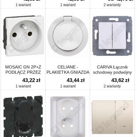
OBWODEM
STYKÓW
1 wariant
1 wariant
2 warianty
PODŚWIETLENIA
MOSAIC GN 2P+Z
CELIANE -
CARIVA Łącznik
PODŁĄCZ PRZEZ
PLAKIETKA GNIAZDA
schodowy podwójny
ZACISKI ŚRUBOWE 4
2P+Z IP44 BIAŁA
10AX-250V~
43,22
zł
43,44
zł
43,62
zł
MM2-2 MODUŁY
1 wariant
1 wariant
2 warianty
BIAŁE DO WSKAŹ
16A-250V~