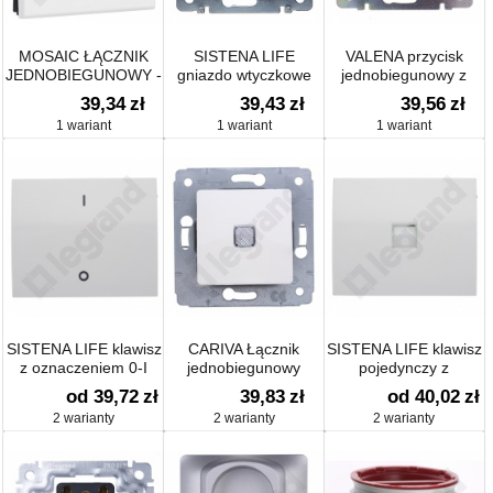
MOSAIC ŁĄCZNIK
SISTENA LIFE
VALENA przycisk
JEDNOBIEGUNOWY -
gniazdo wtyczkowe
jednobiegunowy z
2 MODUŁY BIAŁY
pojedyncze 2P+Z
symbolem lampy
39,34
zł
39,43
zł
39,56
zł
10AX-250V~
schuko
1 wariant
1 wariant
1 wariant
SISTENA LIFE klawisz
CARIVA Łącznik
SISTENA LIFE klawisz
z oznaczeniem 0-I
jednobiegunowy
pojedynczy z
podświetlany 10AX-
bezbarwnym
od 39,72
zł
39,83
zł
od 40,02
zł
250V~
okienkiem
2 warianty
2 warianty
2 warianty
podświetlenia