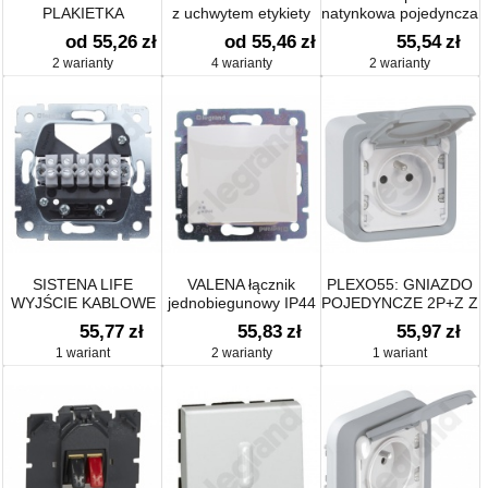
PLAKIETKA
z uchwytem etykiety
natynkowa pojedyncza
ŁĄCZNIKA
od 55,26
zł
od 55,46
zł
55,54
zł
DETEKROTA RUCHU
2 warianty
4 warianty
2 warianty
SISTENA LIFE
VALENA łącznik
PLEXO55: GNIAZDO
WYJŚCIE KABLOWE
jednobiegunowy IP44
POJEDYNCZE 2P+Z Z
Z ZACISKAMI 5 X 2,5
10AX-250~
PRZYSZŁONĄ SZARE
55,77
zł
55,83
zł
55,97
zł
MM2
KOMPLET 16A-250V~
1 wariant
2 warianty
1 wariant