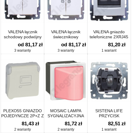
VALENA łącznik
VALENA łącznik
VALENA gniazdo
schodowy podwójny
świecznikowy
telefoniczne 2XRJ45
10AX-250~
podświetlany
(4 styki)
od 81,17
zł
od 81,17
zł
81,20
zł
3 warianty
3 warianty
1 wariant
PLEXO55 GNIAZDO
MOSAIC LAMPA
SISTENA LIFE
POJEDYNCZE 2P+Z Z
SYGNALIZACYJNA
PRZYCISK
BLOKADĄ
TRÓJKĄTNA - 2
JEDNOBIEGUNOWY
81,43
zł
81,72
zł
82,51
zł
MODUŁY
Z PODŚWIETLENIEM
2 warianty
2 warianty
1 wariant
10A-250V~