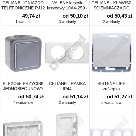
CELIANE - GNIAZDO
VALENA łącznik
CELIANE - KLAWISZ
TELEFONICZNE RJ12
krzyżowy 10AX-250~
ŚCIEMNIACZA DO
LAMP DIODOWYCH
49,74
zł
od 50,10
zł
od 50,43
zł
1 wariant
3 warianty
2 warianty
PLEXO55 PRZYCISK
CELIANE - RAMKA
SISTENA LIFE
JEDNOBIEGUNOWY
IP44
zaślepka
od 50,74
zł
od 51,14
zł
od 51,27
zł
7 wariantów
2 warianty
5 wariantów