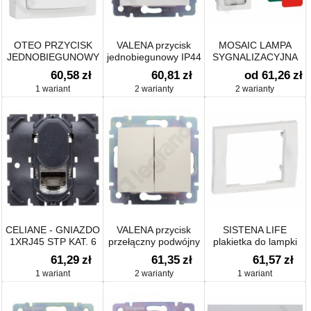
OTEO PRZYCISK
VALENA przycisk
MOSAIC LAMPA
JEDNOBIEGUNOWY
jednobiegunowy IP44
SYGNALIZACYJNA
10A-250V
PODWÓJNA PŁASKA
60,58
zł
60,81
zł
od 61,26
zł
1 wariant
2 warianty
2 warianty
CELIANE - GNIAZDO
VALENA przycisk
SISTENA LIFE
1XRJ45 STP KAT. 6
przełączny podwójny
plakietka do lampki
10A-250V~
oświetlenia
61,29
zł
61,35
zł
61,57
zł
awaryjnego
1 wariant
2 warianty
1 wariant