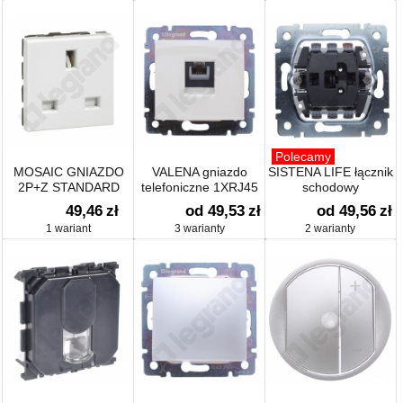
Polecamy
MOSAIC GNIAZDO
VALENA gniazdo
SISTENA LIFE łącznik
2P+Z STANDARD
telefoniczne 1XRJ45
schodowy
ANGIELSKI - 2
(4 styki)
49,46
zł
od 49,53
zł
od 49,56
zł
MODUŁY BIAŁE 13A
1 wariant
3 warianty
2 warianty