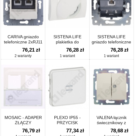
CARIVA gniazdo
SISTENA LIFE
SISTENA LIFE
telefoniczne 2xRJ11
plakietka do
gniazdo telefoniczne
elektronicznego
1xRJ11
76,21
zł
76,28
zł
76,28
zł
regulatora
2 warianty
1 wariant
1 wariant
temperatury
MOSAIC - ADAPER
PLEXO IP55 -
VALENA łącznik
ZŁĄCZY
PRZYCISK
świecznikowy z
PODWÓJNYCH
PODŚWIETLANY
jednym wskaźnikiem
76,79
zł
77,34
zł
78,68
zł
KEYSTONE BIAŁY
ANTYBAKTERYJNY 6