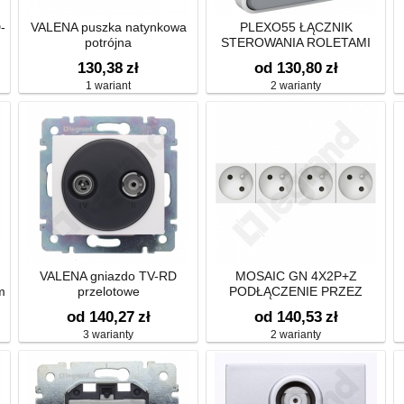
-
VALENA puszka natynkowa
PLEXO55 ŁĄCZNIK
potrójna
STEROWANIA ROLETAMI
(BLOKADA MECHANICZNA)
130,38
zł
od 130,80
zł
1 wariant
2 warianty
VALENA gniazdo TV-RD
MOSAIC GN 4X2P+Z
m
przelotowe
PODŁĄCZENIE PRZEZ
ZACISKI AUTOMATYCZNE-8
od 140,27
zł
od 140,53
zł
MODUŁÓW
3 warianty
2 warianty