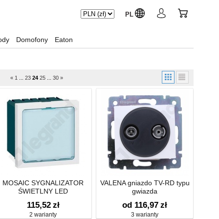
PL
ody
Domofony
Eaton
«
1
...
23
24
25
...
30
»
MOSAIC SYGNALIZATOR
VALENA gniazdo TV-RD typu
ŚWIETLNY LED
gwiazda
115,52
zł
od 116,97
zł
2 warianty
3 warianty