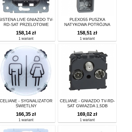
SISTENA LIVE GNIAZDO TV-
PLEXO55 PUSZKA
RD-SAT PRZELOTOWE
NATYKOWA POTRÓJNA
2400MHZ-14DB
PIONOWA SZARA 1WE/2WY
158,14
zł
158,51
zł
1 wariant
1 wariant
CELIANE - SYGNALIZATOR
CELIANE - GNIAZDO TV-RD-
ŚWIETLNY
SAT GWIAZDA 1,5DB
166,35
zł
169,02
zł
1 wariant
1 wariant