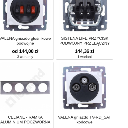
VALENA gniazdo głośnikowe
SISTENA LIFE PRZYCISK
podwójne
PODWÓJNY PRZEŁĄCZNY
10A-250V~
od 144,00
zł
144,36
zł
3 warianty
1 wariant
CELIANE - RAMKA
VALENA gniazdo TV-RD_SAT
ALUMINIUM POCZWÓRNA
końcowe
POZIOMA/PIONOWA