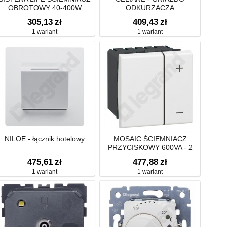
OBROTOWY 40-400W
ODKURZACZA
CENTRALNEGO (ZESTYK
305,13
zł
409,43
zł
ELEKTRYCZNY)
1 wariant
1 wariant
NILOE - łącznik hotelowy
MOSAIC ŚCIEMNIACZ
PRZYCISKOWY 600VA - 2
MODUŁY
475,61
zł
477,88
zł
1 wariant
1 wariant