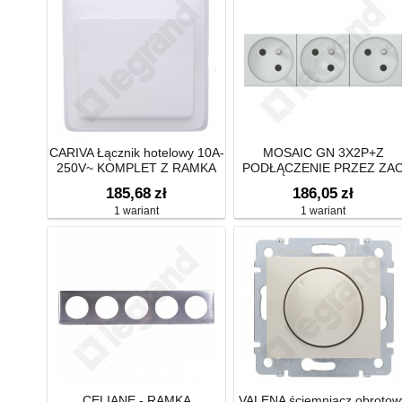
CARIVA Łącznik hotelowy 10A-
MOSAIC GN 3X2P+Z
250V~ KOMPLET Z RAMKA
PODŁĄCZENIE PRZEZ ZA
AUTOMAT-6 MODUŁÓW
185,68
zł
186,05
zł
1 wariant
1 wariant
CELIANE - RAMKA
VALENA ściemniacz obrotow