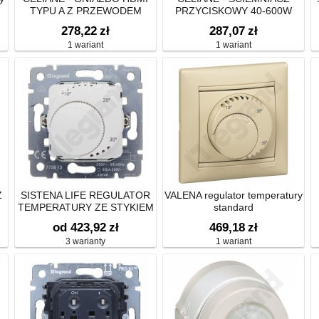
TYPU A Z PRZEWODEM
PRZYCISKOWY 40-600W
278,22
zł
287,07
zł
1 wariant
1 wariant
Z
SISTENA LIFE REGULATOR
VALENA regulator temperatury
TEMPERATURY ZE STYKIEM
standard
od 423,92
zł
469,18
zł
3 warianty
1 wariant