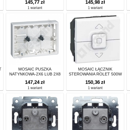
145,77
zł
145,98
zł
10A-250V~
1 wariant
1 wariant
T
MOSAIC PUSZKA
MOSAIC ŁĄCZNIK
NATYNKOWA-2X6 LUB 2X8
STEROWANIA ROLET 500W
LUB 2X3X2 MOD POZIOM
147,24
zł
150,36
zł
46MM DO UCHYTU 080266
1 wariant
1 wariant