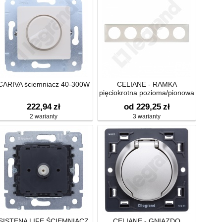
CARIVA ściemniacz 40-300W
CELIANE - RAMKA
pięciokrotna pozioma/pionowa
222,94
zł
od 229,25
zł
2 warianty
3 warianty
SISTENA LIFE ŚCIEMNIACZ
CELIANE - GNIAZDO