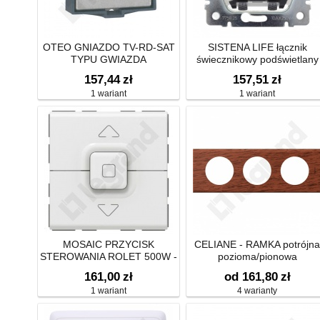
OTEO GNIAZDO TV-RD-SAT
SISTENA LIFE łącznik
TYPU GWIAZDA
świecznikowy podświetlany
157,44
zł
157,51
zł
1 wariant
1 wariant
MOSAIC PRZYCISK
CELIANE - RAMKA potrójna
STEROWANIA ROLET 500W -
pozioma/pionowa
2 MODUŁ
161,00
zł
od 161,80
zł
1 wariant
4 warianty