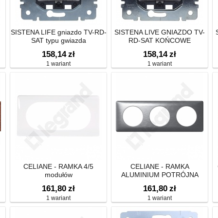
SISTENA LIFE gniazdo TV-RD-
SISTENA LIVE GNIAZDO TV-
SAT typu gwiazda
RD-SAT KOŃCOWE
2400MHZ-10DB
158,14
zł
158,14
zł
1 wariant
1 wariant
CELIANE - RAMKA 4/5
CELIANE - RAMKA
modułów
ALUMINIUM POTRÓJNA
POZIOMA/PIONOWA
161,80
zł
161,80
zł
1 wariant
1 wariant