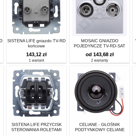
RD
SISTENA LIFE gniazdo TV-RD
MOSAIC GNIAZDO
końcowe
POJEDYNCZE TV-RD-SAT
GWIAZDA
143,12
zł
od 143,68
zł
1 wariant
2 warianty
SISTENA LIFE PRZYCISK
CELIANE - GŁOŚNIK
STEROWANIA ROLETAMI
PODTYNKOWY CELIANE
(BLOKADA ELEKTRYCZNA)