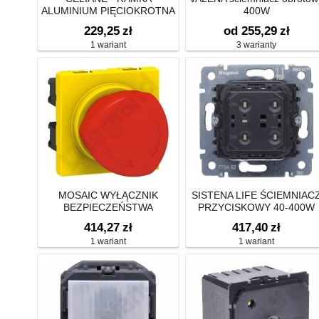
ALUMINIUM PIĘCIOKROTNA
400W
POZIOMA/PIONOWA
229,25
zł
od 255,29
zł
1 wariant
3 warianty
MOSAIC WYŁĄCZNIK
SISTENA LIFE ŚCIEMNIAC
BEZPIECZEŃSTWA
PRZYCISKOWY 40-400W
OBROTOWY(GRZYBEK)-2
414,27
zł
417,40
zł
MOD ŻÓŁTO/CZERWONY
1 wariant
1 wariant
10A-250V~