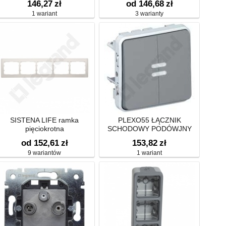
146,27
zł
od 146,68
zł
1 wariant
3 warianty
SISTENA LIFE ramka
PLEXO55 ŁĄCZNIK
pięciokrotna
SCHODOWY PODÓWJNY
PODŚWIETLANYCH 10AX-
od 152,61
zł
153,82
zł
250V~
9 wariantów
1 wariant