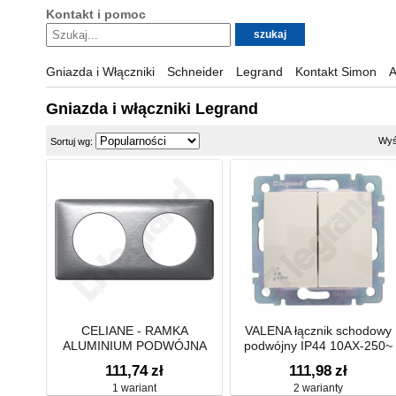
Kontakt i pomoc
Gniazda i Włączniki
Schneider
Legrand
Kontakt Simon
A
Gniazda i włączniki Legrand
Wyś
Sortuj wg:
CELIANE - RAMKA
VALENA łącznik schodowy
ALUMINIUM PODWÓJNA
podwójny IP44 10AX-250~
POZIOMA/PIONOWA
111,74
zł
111,98
zł
1 wariant
2 warianty