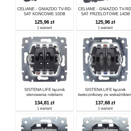
CELIANE - GNIAZDO TV-RD-
CELIANE - GNIAZDO TV-RD
SAT KOŃCOWE 10DB
SAT PRZELOTOWE 14DB
125,96
zł
125,96
zł
1 wariant
1 wariant
SISTENA LIFE łącznik
SISTENA LIFE łącznik
sterowania roletami
świecznikowy ze wskaźnikie
przepływu prądu
134,81
zł
137,68
zł
1 wariant
1 wariant