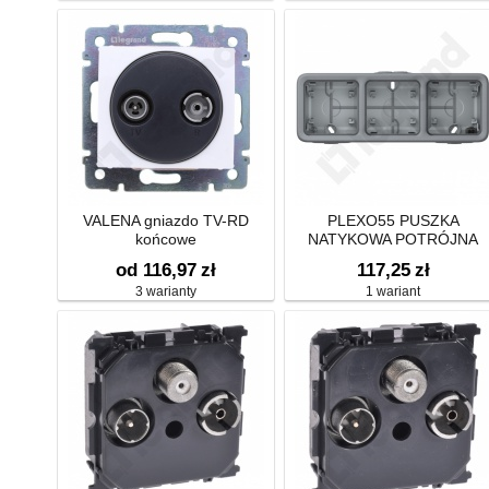
VALENA gniazdo TV-RD
PLEXO55 PUSZKA
końcowe
NATYKOWA POTRÓJNA
POZIOMA SZARA 1WE/2W
od 116,97
zł
117,25
zł
3 warianty
1 wariant