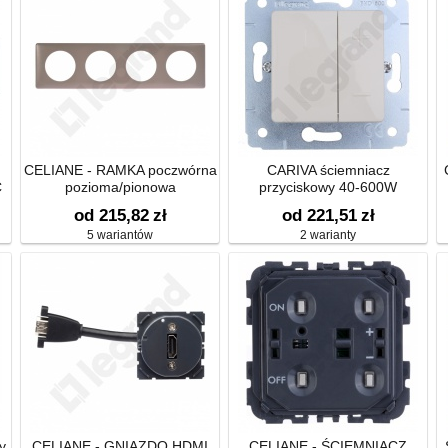
CELIANE - RAMKA poczwórna
CARIVA ściemniacz
C
pozioma/pionowa
przyciskowy 40-600W
od 215,82
zł
od 221,51
zł
5 wariantów
2 warianty
y
CELIANE - GNIAZDO HDMI
CELIANE - ŚCIEMNIACZ