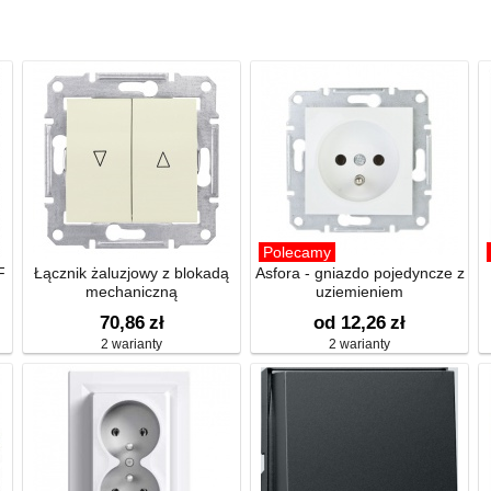
Polecamy
F
Łącznik żaluzjowy z blokadą
Asfora - gniazdo pojedyncze z
mechaniczną
uziemieniem
70,86
zł
od 12,26
zł
2 warianty
2 warianty