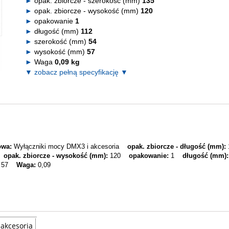
opak. zbiorcze - szerokość (mm)
135
opak. zbiorcze - wysokość (mm)
120
opakowanie
1
długość (mm)
112
szerokość (mm)
54
wysokość (mm)
57
Waga
0,09 kg
▼ zobacz pełną specyfikację ▼
owa:
Wyłączniki mocy DMX3 i akcesoria
opak. zbiorcze - długość (mm):
opak. zbiorcze - wysokość (mm):
120
opakowanie:
1
długość (mm):
57
Waga:
0,09
 akcesoria