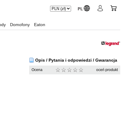
PL
ody
Domofony
Eaton
Opis / Pytania i odpowiedzi / Gwarancja
Ocena
oceń produkt