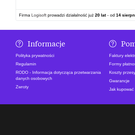
Firma
Logisoft
prowadzi działalność już
20 lat
- od
14 sierpn
Informacje
Po
Polityka prywatności
Faktury elekt
Regulamin
Formy płatno
RODO - Informacja dotycząca przetwarzania
Koszty przesy
danych osobowych
Gwarancje
Zwroty
Jak kupować 