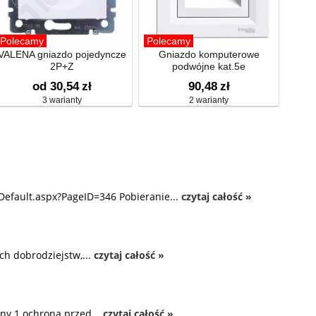
Polecamy
Polecamy
VALENA gniazdo pojedyncze
Gniazdo komputerowe
2P+Z
podwójne kat.5e
od 30,54
zł
90,48
zł
3 warianty
2 warianty
Default.aspx?PageID=346 Pobieranie...
czytaj całość »
ch dobrodziejstw,...
czytaj całość »
ny 1 ochrona przed...
czytaj całość »