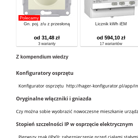
Polecamy
Gn. poj. z/u z przesłoną
Licznik kWh iEM
od 31,48
zł
od 594,10
zł
3 warianty
17 wariantów
Z kompendium wiedzy
Konfiguratory osprzętu
Konfigurator osprzętu http://hager-konfigurator.pl/app/i
Oryginalne włączniki i gniazda
Czy można sobie wyobrazić nowoczesne mieszkanie urządzone
Stopień szczelności IP w osprzęcie elektrycznym
Pierwszy znak (IPx0): zabezpieczenie przed ciałami stały