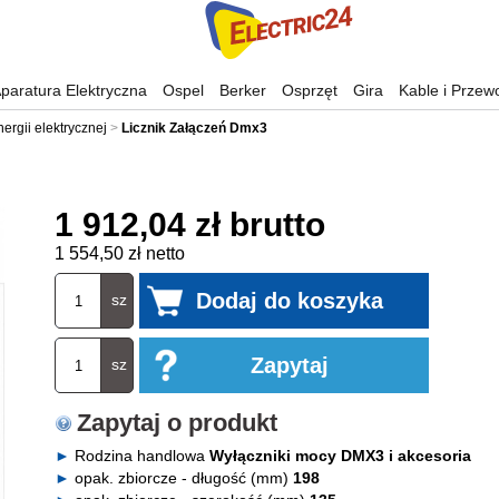
paratura Elektryczna
Ospel
Berker
Osprzęt
Gira
Kable i Przew
nergii elektrycznej
Licznik Załączeń Dmx3
1 912,04 zł brutto
1 554,50 zł netto
sz
sz
Zapytaj o produkt
Rodzina handlowa
Wyłączniki mocy DMX3 i akcesoria
opak. zbiorcze - długość (mm)
198