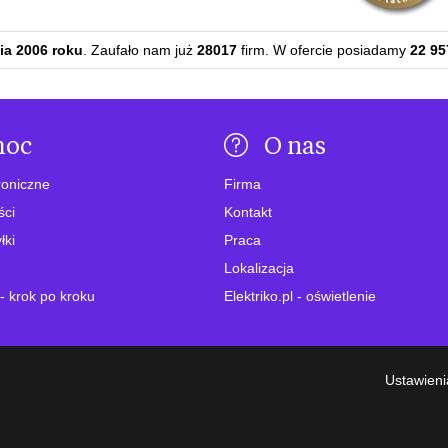
ia 2006 roku
. Zaufało nam już
28017
firm. W ofercie posiadamy
22 95
moc
O nas
roniczne
Firma
ści
Kontakt
łki
Praca
Lokalizacja
- krok po kroku
Elektriko.pl - oświetlenie
Ustawieni