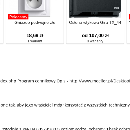
Polecamy
Gniazdo podwójne z/u
Osłona wtykowa Gira TX_44
18,69
zł
od 107,00
zł
1 wariant
3 warianty
ndex.php Program cennikowy Opis - http://www.moeller.pl/Desktop
 tak, aby jego właściciel mógł korzystać z wszystkich techniczny
mi (zgodnie z PN-EN 60529:2003) PoziomRodzaj ochrony 0 brak ochro