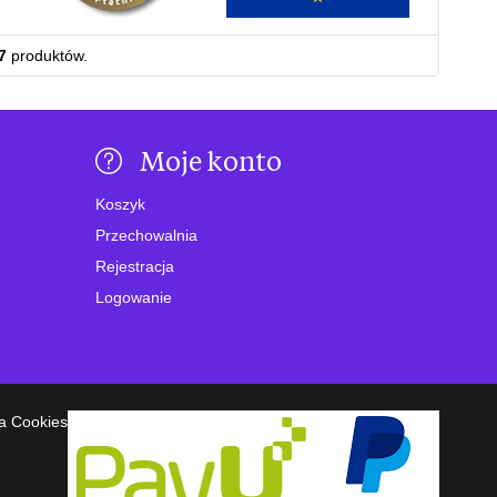
7
produktów.
Moje konto
Koszyk
Przechowalnia
Rejestracja
Logowanie
a Cookies