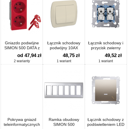
Gniazdo podwójne
Łącznik schodowy
Łącznik schodowy i
SIMON 500 DATA z
podwójny 10AX
przycisk zwierny
bolcem uziemiającym
(mechanizm) 10AX
od 47,94
zł
48,75
zł
49,52
zł
16A 250V
250V, szybkozłącza,
2 warianty
1 wariant
1 wariant
Pokrywa gniazd
Ramka obudowy
Łącznik schodowy z
teleinformatycznych
SIMON 500
podświetleniem LED