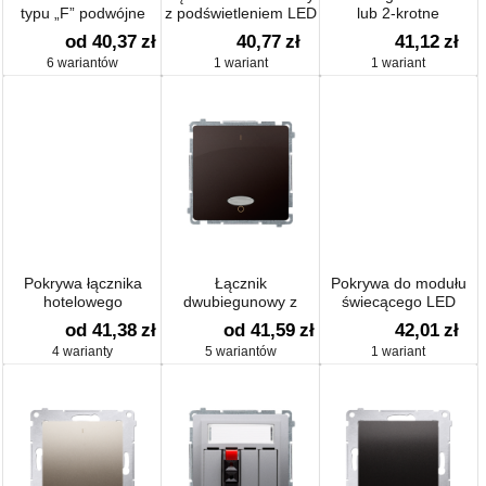
typu „F” podwójne
z podświetleniem LED
lub 2-krotne
nie wymienialny
od 40,37
zł
40,77
zł
41,12
zł
6 wariantów
1 wariant
1 wariant
Pokrywa łącznika
Łącznik
Pokrywa do modułu
hotelowego
dwubiegunowy z
świecącego LED
podświetleniem LED
od 41,38
zł
od 41,59
zł
42,01
zł
nie wymienialny kolor:
4 warianty
5 wariantów
1 wariant
niebieski (moduł)
10AX 250V, zaciski
śrubowe