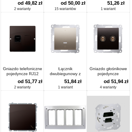
na Keystone skośna
od 49,82
zł
od 50,00
zł
51,26
zł
pojedyncza
2 warianty
15 wariantów
1 wariant
Gniazdo telefoniczne
Łącznik
Gniazdo głośnikowe
pojedyncze RJ12
dwubiegunowy z
pojedyncze
(moduł)
podświetleniem LED
od 51,77
zł
51,84
zł
od 51,94
zł
(moduł) 10AX 250V,
2 warianty
1 wariant
4 warianty
szybkozłącza