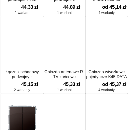
uziemieniem typu
aparatury 2-polowej
44,33
zł
44,89
zł
od 45,14
zł
Schuko - w wersji IP54
1 wariant
1 wariant
4 warianty
- klapka w kolorzem
16A
Łącznik schodowy
Gniazdo antenowe R-
Gniazdo wtyczkowe
podwójny z
TV końcowe
pojedyncze K45 DATA
podświetleniem LED
separowane
SCHUKO z
45,15
zł
45,33
zł
od 45,37
zł
10AX
sygnalizacją napięcia
2 warianty
1 wariant
4 warianty
16A 250V zaciski
śrubowe 45×45mm