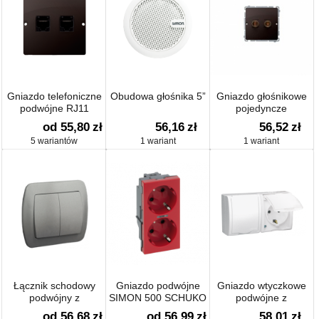
Gniazdo telefoniczne
Obudowa głośnika 5”
Gniazdo głośnikowe
podwójne RJ11
pojedyncze
(moduł)
od 55,80
zł
56,16
zł
56,52
zł
5 wariantów
1 wariant
1 wariant
Łącznik schodowy
Gniazdo podwójne
Gniazdo wtyczkowe
podwójny z
SIMON 500 SCHUKO
podwójne z
podświetleniem 10AX
z sygnalizacją napięcia
uziemieniem typu
od 56,68
zł
od 56,99
zł
58,01
zł