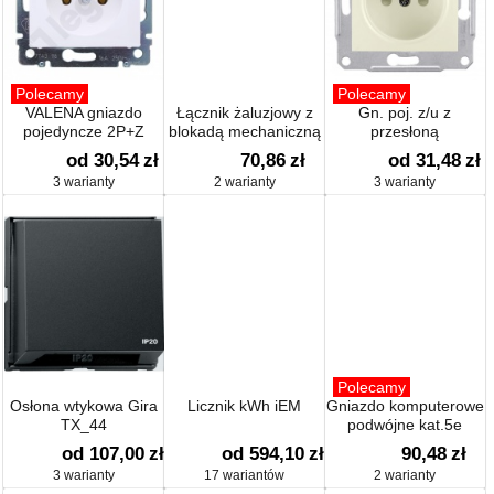
Polecamy
Polecamy
VALENA gniazdo
Łącznik żaluzjowy z
Gn. poj. z/u z
pojedyncze 2P+Z
blokadą mechaniczną
przesłoną
od 30,54
zł
70,86
zł
od 31,48
zł
3 warianty
2 warianty
3 warianty
Polecamy
Osłona wtykowa Gira
Licznik kWh iEM
Gniazdo komputerowe
TX_44
podwójne kat.5e
od 107,00
zł
od 594,10
zł
90,48
zł
3 warianty
17 wariantów
2 warianty