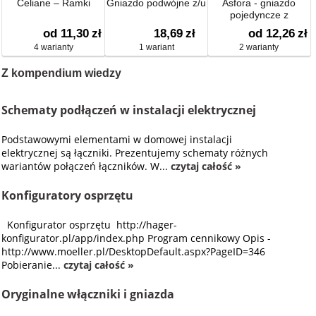
Celiane – Ramki
Gniazdo podwójne z/u
Asfora - gniazdo
pojedyncze z
uziemieniem
od 11,30
zł
18,69
zł
od 12,26
zł
4 warianty
1 wariant
2 warianty
Z kompendium wiedzy
Schematy podłączeń w instalacji elektrycznej
Podstawowymi elementami w domowej instalacji
elektrycznej są łączniki. Prezentujemy schematy różnych
wariantów połączeń łączników. W...
czytaj całość »
Konfiguratory osprzętu
Konfigurator osprzętu http://hager-
konfigurator.pl/app/index.php Program cennikowy Opis -
http://www.moeller.pl/DesktopDefault.aspx?PageID=346
Pobieranie...
czytaj całość »
Oryginalne włączniki i gniazda