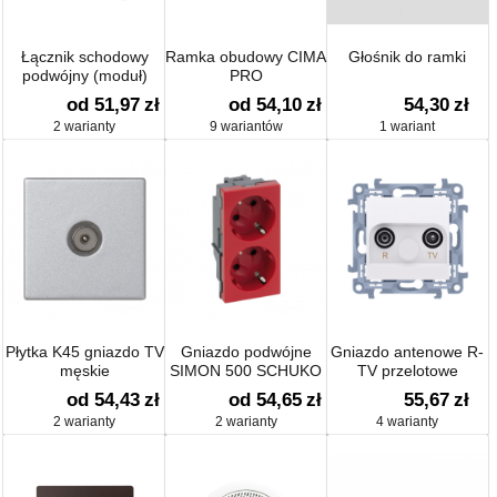
Łącznik schodowy
Ramka obudowy CIMA
Głośnik do ramki
podwójny (moduł)
PRO
od 51,97
zł
od 54,10
zł
54,30
zł
2 warianty
9 wariantów
1 wariant
Płytka K45 gniazdo TV
Gniazdo podwójne
Gniazdo antenowe R-
męskie
SIMON 500 SCHUKO
TV przelotowe
16A 250V
tłum.:10dB
od 54,43
zł
od 54,65
zł
55,67
zł
szybkozłącza/zaciski
2 warianty
2 warianty
4 warianty
śrubowe 100×50mm