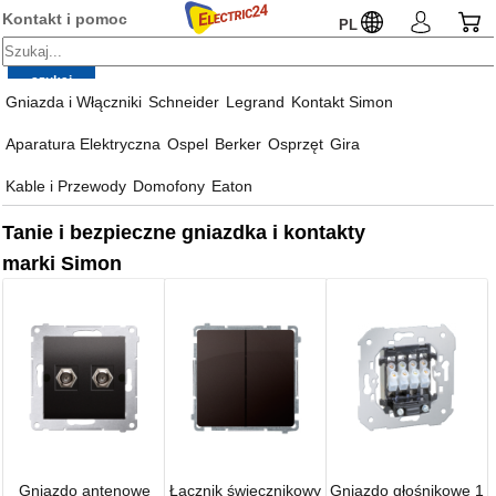
Kontakt i pomoc
PL
Gniazda i Włączniki
Schneider
Legrand
Kontakt Simon
Aparatura Elektryczna
Ospel
Berker
Osprzęt
Gira
Kable i Przewody
Domofony
Eaton
Tanie i bezpieczne gniazdka i kontakty
marki Simon
Gniazdo antenowe
Łącznik świecznikowy
Gniazdo głośnikowe 1