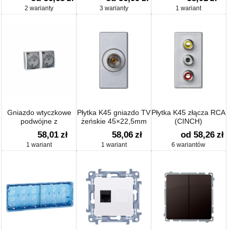
16A 250V
Schuko - przesłony
2 warianty
3 warianty
1 wariant
torów prądowych - w
wersji IP54 - klapka w
kolorzem 16A
Gniazdo wtyczkowe
Płytka K45 gniazdo TV
Płytka K45 złącza RCA
podwójne z
żeńskie 45×22,5mm
(CINCH)
uziemieniem typu
58,01
zł
58,06
zł
od 58,26
zł
Schuko z przesłonami
1 wariant
1 wariant
6 wariantów
torów prądowych - w
wersji IP54 - klapka w
kolorze
transparentnym 16A