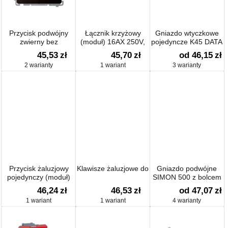
Przycisk podwójny
Łącznik krzyżowy
Gniazdo wtyczkowe
zwierny bez
(moduł) 16AX 250V,
pojedyncze K45 DATA
piktogramu (moduł)
zaciski śrubowe,
SCHUKO 16A 250V
45,53
zł
45,70
zł
od 46,15
zł
szybkozłącza
2 warianty
1 wariant
3 warianty
45×45mm
Przycisk żaluzjowy
Klawisze żaluzjowe do
Gniazdo podwójne
pojedynczy (moduł)
SIMON 500 z bolcem
10A 250V, zaciski
uziemiającym 16A
46,24
zł
46,53
zł
od 47,07
zł
śrubowe,
250V
1 wariant
1 wariant
4 warianty