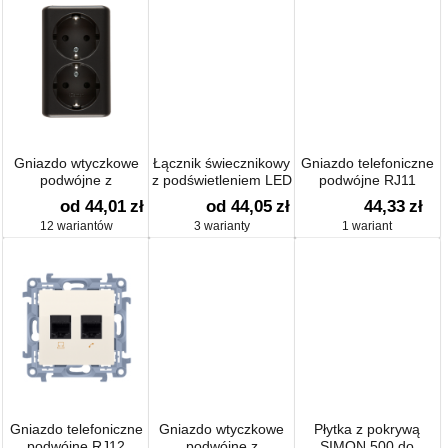
Gniazdo wtyczkowe
Łącznik świecznikowy
Gniazdo telefoniczne
podwójne z
z podświetleniem LED
podwójne RJ11
uziemieniem typu
od 44,01
zł
od 44,05
zł
44,33
zł
Schuko z przesłonami
12 wariantów
3 warianty
1 wariant
torów prądowych -
wersja skandynawska
(kompletny produkt)
16A 250V
Gniazdo telefoniczne
Gniazdo wtyczkowe
Płytka z pokrywą
podwójne RJ12
podwójne z
SIMON 500 do