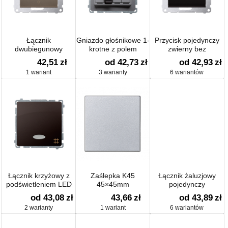
Łącznik
Gniazdo głośnikowe 1-
Przycisk pojedynczy
dwubiegunowy
krotne z polem
zwierny bez
(moduł) 10AX 250V,
opisowym
piktogramu z
42,51
zł
od 42,73
zł
od 42,93
zł
zaciski śrubowe
podświetleniem LED
1 wariant
3 warianty
6 wariantów
Łącznik krzyżowy z
Zaślepka K45
Łącznik żaluzjowy
podświetleniem LED
45×45mm
pojedynczy
nie wymienialny
trójpozycyjny (1-0-2)
od 43,08
zł
43,66
zł
od 43,89
zł
(moduł)
2 warianty
1 wariant
6 wariantów