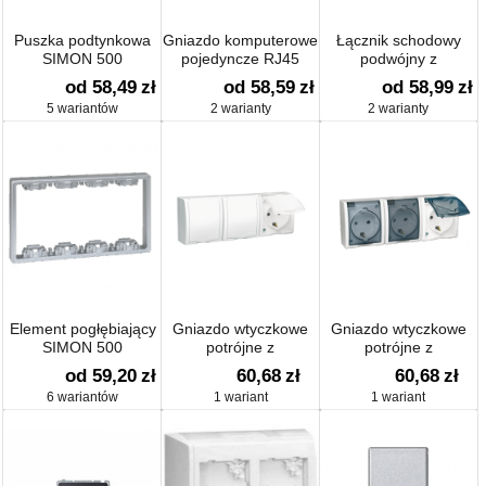
Puszka podtynkowa
Gniazdo komputerowe
Łącznik schodowy
SIMON 500
pojedyncze RJ45
podwójny z
kategoria 6
podświetleniem LED
od 58,49
zł
od 58,59
zł
od 58,99
zł
nie wymienialny
5 wariantów
2 warianty
2 warianty
Element pogłębiający
Gniazdo wtyczkowe
Gniazdo wtyczkowe
SIMON 500
potrójne z
potrójne z
uziemieniem typu
uziemieniem typu
od 59,20
zł
60,68
zł
60,68
zł
SCHUKO - w wersji
SCHUKO - w wersji
6 wariantów
1 wariant
1 wariant
IP54 - klapka w
IP54 - klapka w
kolorzem 16A
kolorze
transparentnym 16A