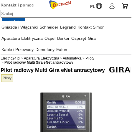
Kontakt i pomoc
PL
Gniazda i Włączniki
Schneider
Legrand
Kontakt Simon
Aparatura Elektryczna
Ospel
Berker
Osprzęt
Gira
Kable i Przewody
Domofony
Eaton
Electric24.pl
Aparatura Elektryczna
Automatyka
Piloty
Pilot radiowy Multi Gira eNet antracytowy
Pilot radiowy Multi Gira eNet antracytowy
Piloty