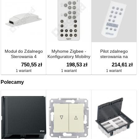
Moduł do Zdalnego
Myhome Zigbee -
Pilot zdalnego
Sterowania 4
Konfiguratory Mobilny
sterowania na
Obowodami
Do Detektorów
podczerwień
750,55
zł
198,53
zł
214,61
zł
Oświetlenia
1 wariant
1 wariant
1 wariant
Polecamy