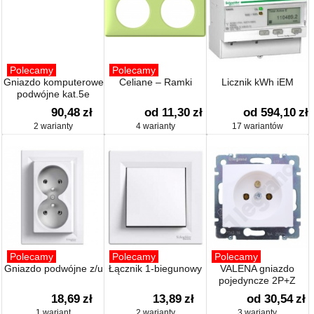
Polecamy
Polecamy
Gniazdo komputerowe
Celiane – Ramki
Licznik kWh iEM
podwójne kat.5e
90,48
zł
od 11,30
zł
od 594,10
zł
2 warianty
4 warianty
17 wariantów
Polecamy
Polecamy
Polecamy
Gniazdo podwójne z/u
Łącznik 1-biegunowy
VALENA gniazdo
pojedyncze 2P+Z
18,69
zł
13,89
zł
od 30,54
zł
1 wariant
2 warianty
3 warianty