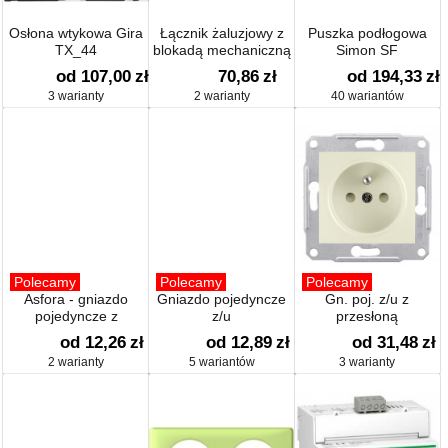
Osłona wtykowa Gira
Łącznik żaluzjowy z
Puszka podłogowa
TX_44
blokadą mechaniczną
Simon SF
od 107,00
zł
70,86
zł
od 194,33
zł
3 warianty
2 warianty
40 wariantów
Polecamy
Polecamy
Polecamy
Asfora - gniazdo
Gniazdo pojedyncze
Gn. poj. z/u z
pojedyncze z
z/u
przesłoną
uziemieniem
od 12,26
zł
od 12,89
zł
od 31,48
zł
2 warianty
5 wariantów
3 warianty