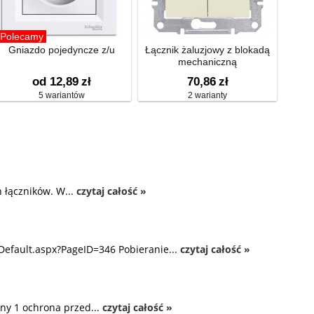
Polecamy
Gniazdo pojedyncze z/u
Łącznik żaluzjowy z blokadą
mechaniczną
od 12,89
zł
70,86
zł
5 wariantów
2 warianty
 łączników. W...
czytaj całość »
Default.aspx?PageID=346 Pobieranie...
czytaj całość »
ny 1 ochrona przed...
czytaj całość »