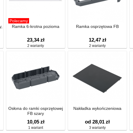
Polecamy
y,
Ramka 6-krotna pozioma
Ramka osprzętowa FB
23,34
zł
12,47
zł
2 warianty
2 warianty
Osłona do ramki osprzętowej
Nakładka wykończeniowa
FB szary
10,05
zł
od 28,01
zł
1 wariant
3 warianty