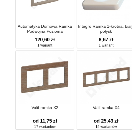
Automatyka Domowa Ramka
Integro Ramka 1-krotna, biał
Podwójna Pozioma
połysk
120,60
zł
8,67
zł
1 wariant
1 wariant
Valif:ramka X2
Valif:ramka X4
od 11,75
zł
od 25,43
zł
17 wariantów
15 wariantów