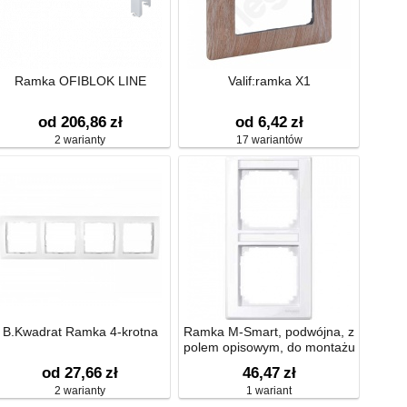
Ramka OFIBLOK LINE
Valif:ramka X1
od 206,86
zł
od 6,42
zł
2 warianty
17 wariantów
B.Kwadrat Ramka 4-krotna
Ramka M-Smart, podwójna, z
polem opisowym, do montażu
pionowego
od 27,66
zł
46,47
zł
2 warianty
1 wariant