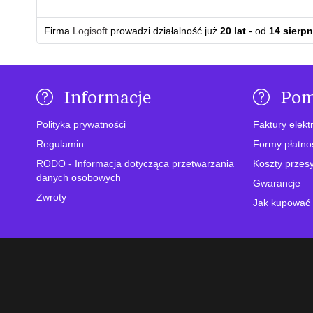
Firma
Logisoft
prowadzi działalność już
20 lat
- od
14 sierpn
Informacje
Po
Polityka prywatności
Faktury elekt
Regulamin
Formy płatno
RODO - Informacja dotycząca przetwarzania
Koszty przesy
danych osobowych
Gwarancje
Zwroty
Jak kupować 