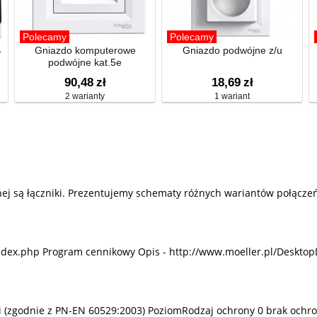
Polecamy
Polecamy
4
Gniazdo komputerowe
Gniazdo podwójne z/u
podwójne kat.5e
90,48
zł
18,69
zł
2 warianty
1 wariant
j są łączniki. Prezentujemy schematy różnych wariantów połączeń
ndex.php Program cennikowy Opis - http://www.moeller.pl/Desktop
mi (zgodnie z PN-EN 60529:2003) PoziomRodzaj ochrony 0 brak ochro