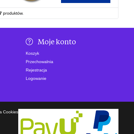
7
produktów.
Moje konto
Koszyk
Przechowalnia
Rejestracja
Logowanie
a Cookies