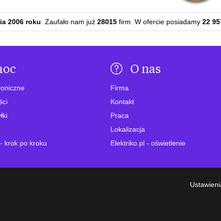
ia 2006 roku
. Zaufało nam już
28015
firm. W ofercie posiadamy
22 95
moc
O nas
roniczne
Firma
ści
Kontakt
łki
Praca
Lokalizacja
- krok po kroku
Elektriko.pl - oświetlenie
Ustawieni