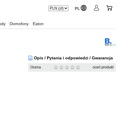
PL
ody
Domofony
Eaton
Opis / Pytania i odpowiedzi / Gwarancja
Ocena
oceń produkt