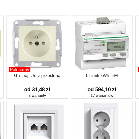
Polecamy
Gn. poj. z/u z przesłoną
Licznik kWh iEM
od 31,48
zł
od 594,10
zł
3 warianty
17 wariantów