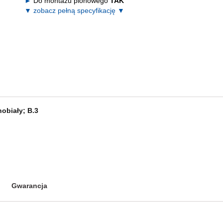
Do montażu pionowego
TAK
▼ zobacz pełną specyfikację ▼
obiały; B.3
Gwarancja