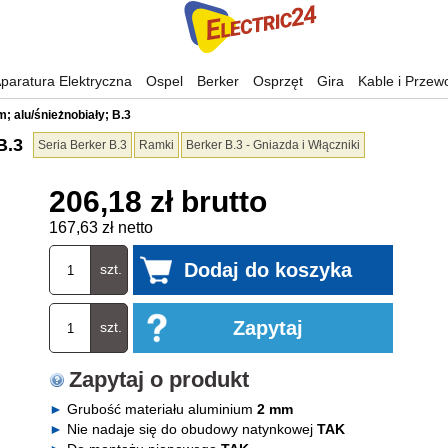
paratura Elektryczna
Ospel
Berker
Osprzęt
Gira
Kable i Przew
 alu/śnieżnobiały; B.3
B.3
Seria Berker B.3
Ramki
Berker B.3 - Gniazda i Włączniki
206,18 zł brutto
167,63 zł netto
szt.
szt.
Zapytaj o produkt
Grubość materiału aluminium
2 mm
Nie nadaje się do obudowy natynkowej
TAK