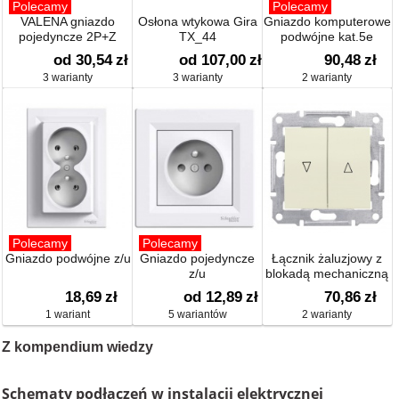
Polecamy
Polecamy
VALENA gniazdo
Osłona wtykowa Gira
Gniazdo komputerowe
pojedyncze 2P+Z
TX_44
podwójne kat.5e
od 30,54
zł
od 107,00
zł
90,48
zł
3 warianty
3 warianty
2 warianty
Polecamy
Polecamy
Gniazdo podwójne z/u
Gniazdo pojedyncze
Łącznik żaluzjowy z
z/u
blokadą mechaniczną
18,69
zł
od 12,89
zł
70,86
zł
1 wariant
5 wariantów
2 warianty
Z kompendium wiedzy
Schematy podłączeń w instalacji elektrycznej