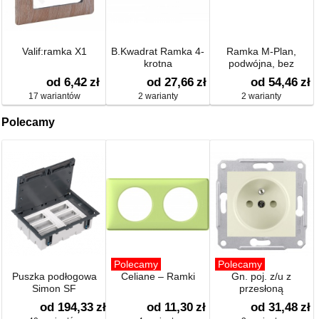
Valif:ramka X1
B.Kwadrat Ramka 4-
Ramka M-Plan,
krotna
podwójna, bez
środkowej poprzeczki
od 6,42
zł
od 27,66
zł
od 54,46
zł
17 wariantów
2 warianty
2 warianty
Polecamy
Polecamy
Polecamy
Puszka podłogowa
Celiane – Ramki
Gn. poj. z/u z
Simon SF
przesłoną
od 194,33
zł
od 11,30
zł
od 31,48
zł