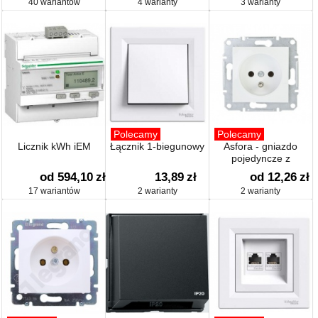
40 wariantów
4 warianty
3 warianty
Polecamy
Polecamy
Licznik kWh iEM
Łącznik 1-biegunowy
Asfora - gniazdo
pojedyncze z
uziemieniem
od 594,10
zł
13,89
zł
od 12,26
zł
17 wariantów
2 warianty
2 warianty