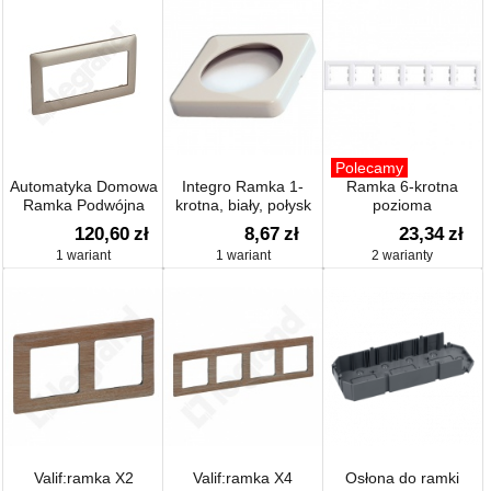
Polecamy
Automatyka Domowa
Integro Ramka 1-
Ramka 6-krotna
Ramka Podwójna
krotna, biały, połysk
pozioma
Pozioma
120,60
zł
8,67
zł
23,34
zł
1 wariant
1 wariant
2 warianty
Valif:ramka X2
Valif:ramka X4
Osłona do ramki