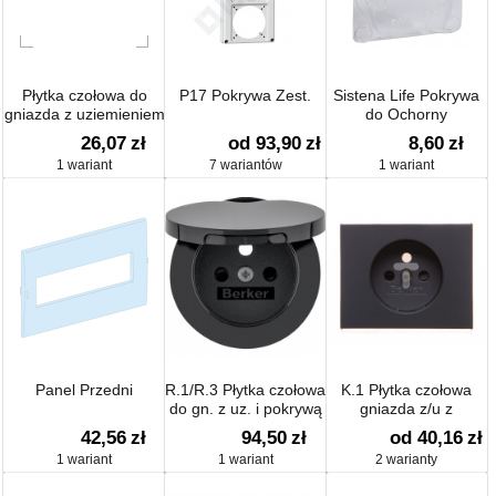
Płytka czołowa do
P17 Pokrywa Zest.
Sistena Life Pokrywa
gniazda z uziemieniem
do Ochorny
Q.1/Q.3 biały aksamit
Mechanizmu Przed
26,07
zł
od 93,90
zł
8,60
zł
3965766079
Zamalowaniem
1 wariant
7 wariantów
1 wariant
Panel Przedni
R.1/R.3 Płytka czołowa
K.1 Płytka czołowa
do gn. z uz. i pokrywą
gniazda z/u z
cz
przesłonami antracyt
42,56
zł
94,50
zł
od 40,16
zł
mat lakierowany
1 wariant
1 wariant
2 warianty
3965757006