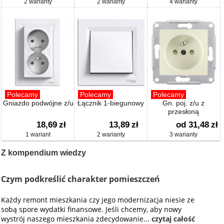
2 warianty
2 warianty
4 warianty
Polecamy
Polecamy
Polecamy
Gniazdo podwójne z/u
Łącznik 1-biegunowy
Gn. poj. z/u z
przesłoną
18,69
zł
13,89
zł
od 31,48
zł
1 wariant
2 warianty
3 warianty
Z kompendium wiedzy
Czym podkreślić charakter pomieszczeń
Każdy remont mieszkania czy jego modernizacja niesie ze
sobą spore wydatki finansowe. Jeśli chcemy, aby nowy
wystrój naszego mieszkania zdecydowanie...
czytaj całość