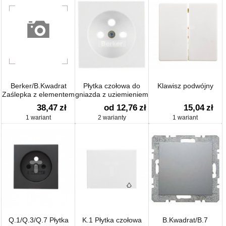
Berker/B.Kwadrat
Płytka czołowa do
Klawisz podwójny
Zaślepka z elementem
gniazda z uziemieniem
centralnym,
Q.1/Q.3 biały aksamit
38,47
zł
od 12,76
zł
15,04
zł
przykręcanym połysk
3965766079
1 wariant
2 warianty
1 wariant
Q.1/Q.3/Q.7 Płytka
K.1 Płytka czołowa
B.Kwadrat/B.7