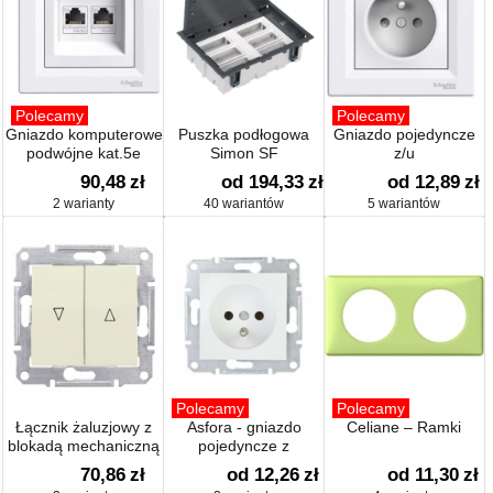
Polecamy
Polecamy
Gniazdo komputerowe
Puszka podłogowa
Gniazdo pojedyncze
podwójne kat.5e
Simon SF
z/u
90,48
zł
od 194,33
zł
od 12,89
zł
2 warianty
40 wariantów
5 wariantów
Polecamy
Polecamy
Łącznik żaluzjowy z
Asfora - gniazdo
Celiane – Ramki
blokadą mechaniczną
pojedyncze z
uziemieniem
70,86
zł
od 12,26
zł
od 11,30
zł