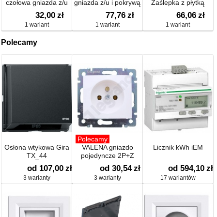
czołowa gniazda z/u
gniazda z/u i pokrywą
Zaślepka z płytką
antracyt aksamit
czołową bez pazurków
32,00
zł
77,76
zł
66,06
zł
3965766086
rozporowych
1 wariant
1 wariant
1 wariant
Polecamy
Polecamy
Osłona wtykowa Gira
VALENA gniazdo
Licznik kWh iEM
TX_44
pojedyncze 2P+Z
od 107,00
zł
od 30,54
zł
od 594,10
zł
3 warianty
3 warianty
17 wariantów