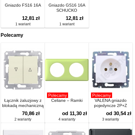
Gniazdo FS16 16A
Gniazdo GS16 16A
SCHUCKO
12,81
zł
12,81
zł
1 wariant
1 wariant
Polecamy
Polecamy
Polecamy
Łącznik żaluzjowy z
Celiane – Ramki
VALENA gniazdo
blokadą mechaniczną
pojedyncze 2P+Z
70,86
zł
od 11,30
zł
od 30,54
zł
2 warianty
4 warianty
3 warianty