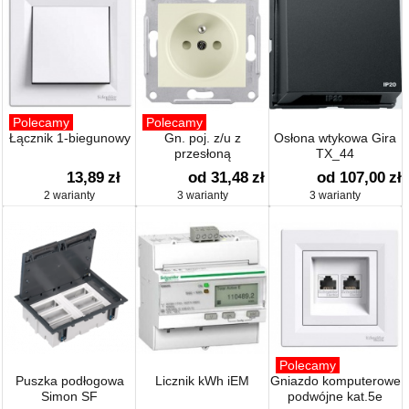
Polecamy
Polecamy
Łącznik 1-biegunowy
Gn. poj. z/u z
Osłona wtykowa Gira
przesłoną
TX_44
13,89
zł
od 31,48
zł
od 107,00
zł
2 warianty
3 warianty
3 warianty
Polecamy
Puszka podłogowa
Licznik kWh iEM
Gniazdo komputerowe
Simon SF
podwójne kat.5e