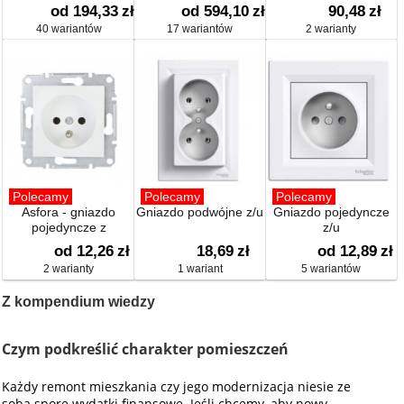
od 194,33
zł
od 594,10
zł
90,48
zł
40 wariantów
17 wariantów
2 warianty
Polecamy
Polecamy
Polecamy
Asfora - gniazdo
Gniazdo podwójne z/u
Gniazdo pojedyncze
pojedyncze z
z/u
uziemieniem
od 12,26
zł
18,69
zł
od 12,89
zł
2 warianty
1 wariant
5 wariantów
Z kompendium wiedzy
Czym podkreślić charakter pomieszczeń
Każdy remont mieszkania czy jego modernizacja niesie ze
sobą spore wydatki finansowe. Jeśli chcemy, aby nowy