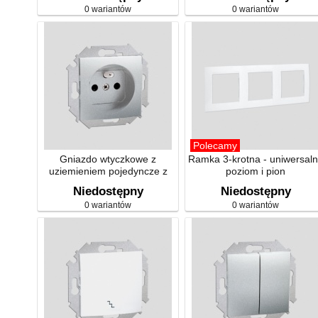
0 wariantów
0 wariantów
Polecamy
Gniazdo wtyczkowe z
Ramka 3-krotna - uniwersal
uziemieniem pojedyncze z
poziom i pion
przesłonami torów prądowych
Niedostępny
Niedostępny
(moduł)
0 wariantów
0 wariantów