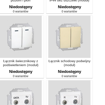
poziom i pion
IP44 bez uszczelki (moduł)
Niedostępny
Niedostępny
0 wariantów
0 wariantów
Łącznik świecznikowy z
Łącznik schodowy podwójny
podświetleniem (moduł)
(moduł)
Niedostępny
Niedostępny
0 wariantów
0 wariantów