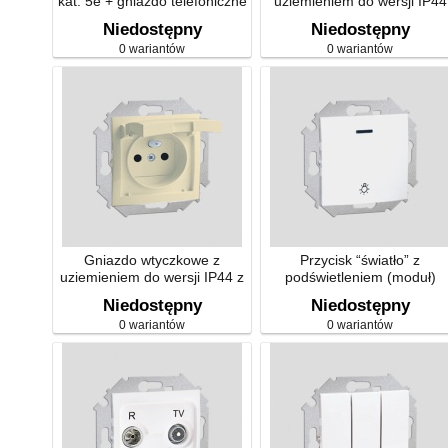
kat. 5e + gniazdo telefoniczne
uziemieniem do wersji IP44
RJ-11 (moduł)
bez uszczelki z przesłonami
Niedostępny
Niedostępny
torów prądowych (moduł)
0 wariantów
0 wariantów
Gniazdo wtyczkowe z
Przycisk “światło” z
uziemieniem do wersji IP44 z
podświetleniem (moduł)
uszczelką z przesłonami torów
Niedostępny
Niedostępny
prądowych (moduł)
0 wariantów
0 wariantów