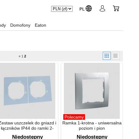
PL
ody
Domofony
Eaton
«
1
2
Polecamy
Zestaw uszczelek do gniazd i
Ramka 1-krotna - uniwersalna
łączników IP44 do ramki 2-
poziom i pion
krotnej IP44
Niedostępny
Niedostępny