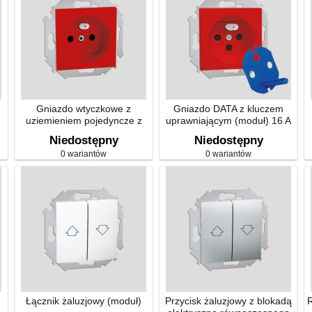
Gniazdo wtyczkowe z
Gniazdo DATA z kluczem
uziemieniem pojedyncze z
uprawniającym (moduł) 16 A
przesłonami torów prądowych
Niedostępny
Niedostępny
(moduł)
0 wariantów
0 wariantów
Łącznik żaluzjowy (moduł)
Przycisk żaluzjowy z blokadą
R