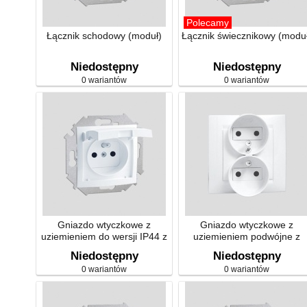
Polecamy
Łącznik schodowy (moduł)
Łącznik świecznikowy (modu
Niedostępny
Niedostępny
0 wariantów
0 wariantów
Gniazdo wtyczkowe z
Gniazdo wtyczkowe z
uziemieniem do wersji IP44 z
uziemieniem podwójne z
uszczelką (moduł)
przesłonami torów prądowyc
Niedostępny
Niedostępny
0 wariantów
0 wariantów