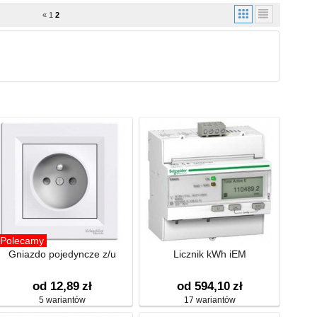
«
1
2
Polecamy
Gniazdo pojedyncze z/u
Licznik kWh iEM
od 12,89
zł
od 594,10
zł
5 wariantów
17 wariantów