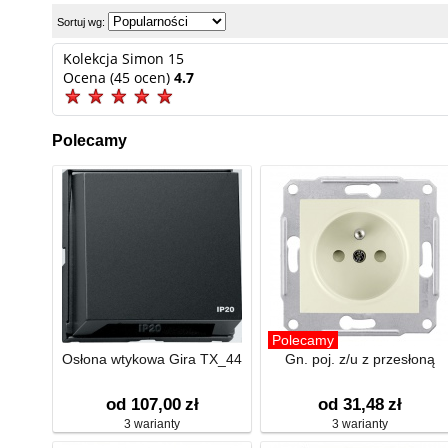
Sortuj wg:
Kolekcja Simon 15
Ocena (45 ocen)
4.7
Polecamy
Polecamy
Osłona wtykowa Gira TX_44
Gn. poj. z/u z przesłoną
od 107,00
zł
od 31,48
zł
3 warianty
3 warianty