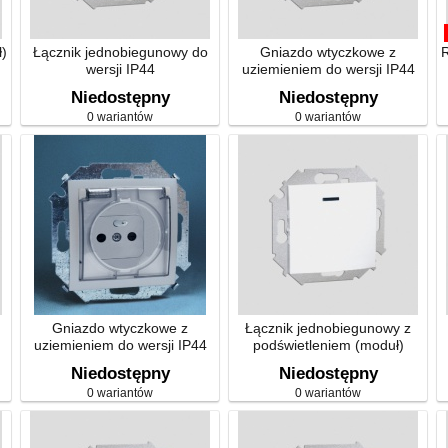
ł)
Łącznik jednobiegunowy do
Gniazdo wtyczkowe z
R
wersji IP44
uziemieniem do wersji IP44
bez uszczelki (moduł)
Niedostępny
Niedostępny
0 wariantów
0 wariantów
Gniazdo wtyczkowe z
Łącznik jednobiegunowy z
uziemieniem do wersji IP44
podświetleniem (moduł)
h
bez uszczelki klapka
Niedostępny
Niedostępny
transparentna (moduł)
0 wariantów
0 wariantów