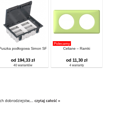
Polecamy
Puszka podłogowa Simon SF
Celiane – Ramki
od 194,33
zł
od 11,30
zł
40 wariantów
4 warianty
ch dobrodziejstw,...
czytaj całość »