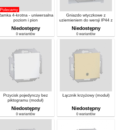
Polecamy
amka 4-krotna - uniwersalna
Gniazdo wtyczkowe z
poziom i pion
uziemieniem do wersji IP44 z
uszczelką klapka
Niedostępny
Niedostępny
transparentna (moduł)
0 wariantów
0 wariantów
Przycisk pojedynczy bez
Łącznik krzyżowy (moduł)
piktogramu (moduł)
Niedostępny
Niedostępny
0 wariantów
0 wariantów