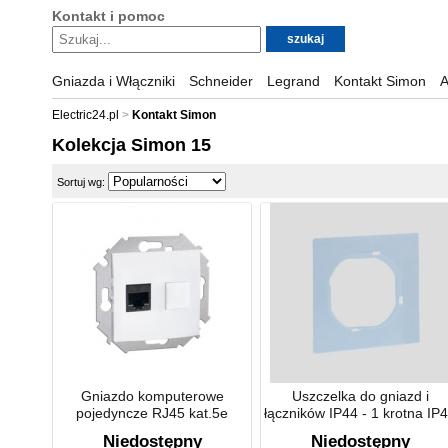
Kontakt i pomoc
Gniazda i Włączniki
Schneider
Legrand
Kontakt Simon
A
Electric24.pl
Kontakt Simon
Kolekcja Simon 15
Sortuj wg:
Gniazdo komputerowe
Uszczelka do gniazd i
pojedyncze RJ45 kat.5e
łączników IP44 - 1 krotna IP
Niedostępny
Niedostępny