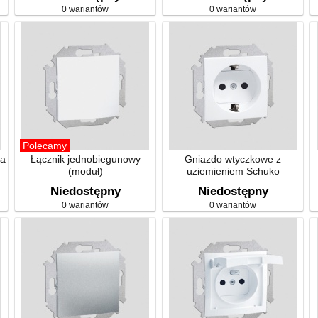
0 wariantów
0 wariantów
Polecamy
na
Łącznik jednobiegunowy
Gniazdo wtyczkowe z
(moduł)
uziemieniem Schuko
pojedyncze (moduł)
Niedostępny
Niedostępny
0 wariantów
0 wariantów