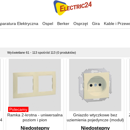
paratura Elektryczna
Ospel
Berker
Osprzęt
Gira
Kable i Przew
Wyświetlane 61 - 113 spośród 113 (0 produktów)
Polecamy
Ramka 2-krotna - uniwersalna
Gniazdo wtyczkowe bez
44
poziom i pion
uziemienia pojedyncze (moduł)
Niedostępny
Niedostępny