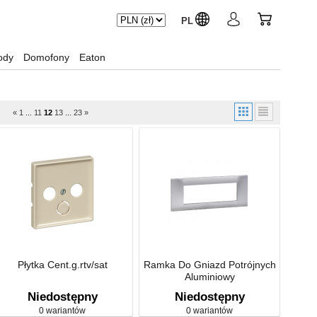
PL
ody
Domofony
Eaton
«
1
...
11
12
13
...
23
»
Płytka Cent.g.rtv/sat
Ramka Do Gniazd Potrójnych
Aluminiowy
Niedostępny
Niedostępny
0 wariantów
0 wariantów