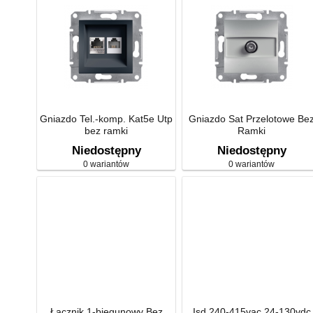
Gniazdo Tel.-komp. Kat5e Utp
Gniazdo Sat Przelotowe Be
bez ramki
Ramki
Niedostępny
Niedostępny
0 wariantów
0 wariantów
Łącznik 1-biegunowy Bez
Isd 240-415vac 24-130vdc