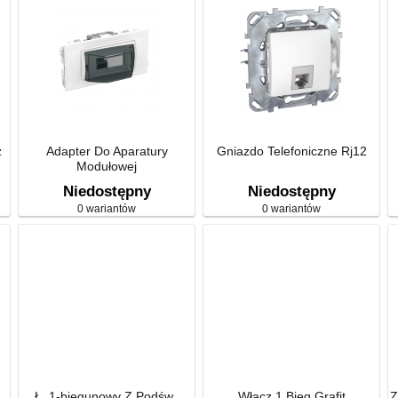
z
Adapter Do Aparatury
Gniazdo Telefoniczne Rj12
Modułowej
Niedostępny
Niedostępny
0 wariantów
0 wariantów
Ł. 1-biegunowy Z Podśw.,
Włącz 1 Bieg Grafit
Z