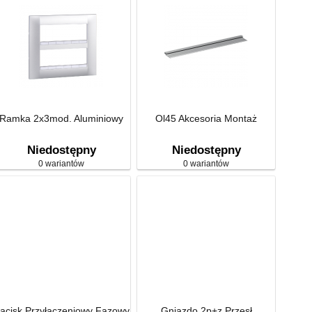
Ramka 2x3mod. Aluminiowy
Ol45 Akcesoria Montaż
Niedostępny
Niedostępny
0 wariantów
0 wariantów
acisk Przyłączeniowy Fazowy
Gniazdo 2p+z Przesł