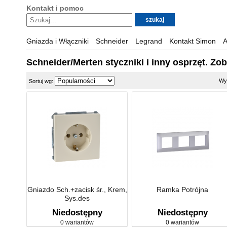
Kontakt i pomoc
Gniazda i Włączniki
Schneider
Legrand
Kontakt Simon
A
Schneider/Merten styczniki i inny osprzęt. Zob
Wyś
Sortuj wg:
Gniazdo Sch.+zacisk śr., Krem,
Ramka Potrójna
Sys.des
Niedostępny
Niedostępny
0 wariantów
0 wariantów