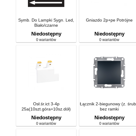
Symb. Do Lampki Sygn. Led,
Gniazdo 2p+pe Potrójne
Biało/czarne
Niedostępny
Niedostępny
0 wariantów
0 wariantów
Osł.śr.ict 3-4p
Łącznik 2-biegunowy (z. śrub
25a(10szt.góra+10sz.dół)
bez ramki
Niedostępny
Niedostępny
0 wariantów
0 wariantów