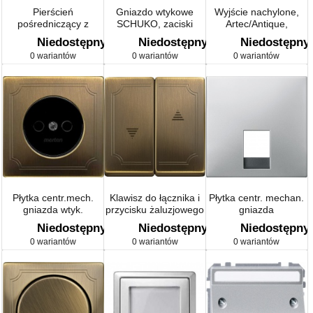
Pierścień
Gniazdo wtykowe
Wyjście nachylone,
pośredniczący z
SCHUKO, zaciski
Artec/Antique,
klapką Artec/Antique
śrubowe Artec/Antique
Aquadesign
Niedostępny
Niedostępny
Niedostępny
0 wariantów
0 wariantów
0 wariantów
Płytka centr.mech.
Klawisz do łącznika i
Płytka centr. mechan.
gniazda wtyk.
przycisku żaluzjowego
gniazda
b.uziem., przesł.
Artec/Antique
telefonicznego
Niedostępny
Niedostępny
Niedostępny
Artec/Antique
RJ11/RJ12, stal,
0 wariantów
0 wariantów
0 wariantów
Artec/Antique