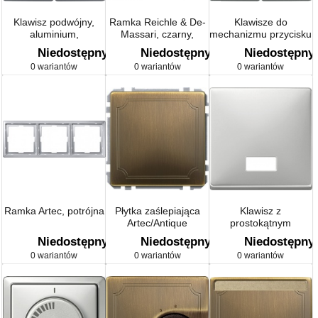
Klawisz podwójny,
Ramka Reichle & De-
Klawisze do
aluminium,
Massari, czarny,
mechanizmu przycisku
Artec/Antique
system M,
podwójnego
Niedostępny
Niedostępny
Niedostępny
Artec/Antique
Artec/Antique
0 wariantów
0 wariantów
0 wariantów
Ramka Artec, potrójna
Płytka zaślepiająca
Klawisz z
Artec/Antique
prostokątnym
okienkiem
Niedostępny
Niedostępny
Niedostępny
sygnalizacyjnym na
0 wariantów
0 wariantów
0 wariantów
symbole Artec/Antique