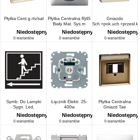
Płytka Cent.g.rtv/sat
Płytka Centralna Rj45
Gniazdo
Biały Mat. Sys.m
Sch.+pok.uch.+przesł.k
Niedostępny
Niedostępny
Niedostępny
0 wariantów
0 wariantów
0 wariantów
Symb. Do Lampki
Łącznik Elektr. 25-
Płytka Centralna
Sygn. Led,
400w
Gniazd Tae
Biało/czarne
Niedostępny
Niedostępny
Niedostępny
0 wariantów
0 wariantów
0 wariantów