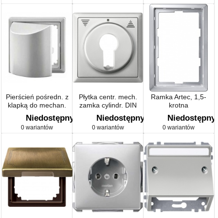
Pierścień pośredn. z
Płytka centr. mech.
Ramka Artec, 1,5-
klapką do mechan.
zamka cylindr. DIN
krotna
DIN Artec/Antique
łącz. Żaluz.
Niedostępny
Niedostępny
Niedostępny
Artec/Antique
0 wariantów
0 wariantów
0 wariantów