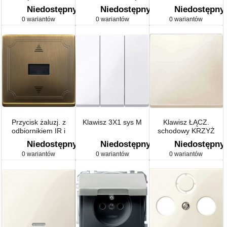
Artec/Antique
Artec/Antique
Niedostępny
Niedostępny
Niedostępny
0 wariantów
0 wariantów
0 wariantów
Przycisk żaluzj. z
Klawisz 3X1 sys M
Klawisz ŁĄCZ.
odbiornikiem IR i
schodowy KRZYŻ
przyłącz. czujn.,
Niedostępny
Niedostępny
Niedostępny
mosiądz, Artec/Antique
0 wariantów
0 wariantów
0 wariantów