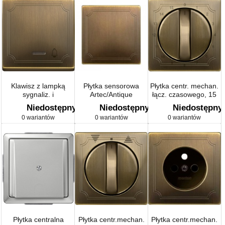
Klawisz z lampką
Płytka sensorowa
Płytka centr. mechan.
sygnaliz. i
Artec/Antique
łącz. czasowego, 15
oznaczeniem
min, mosiądz antyk,
Niedostępny
Niedostępny
Niedostępny
Artec/Antique
Artec/Antique
0 wariantów
0 wariantów
0 wariantów
Płytka centralna
Płytka centr.mechan.
Płytka centr.mechan.