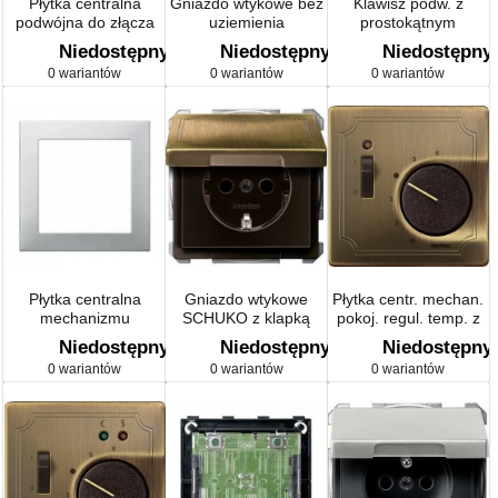
Płytka centralna
Gniazdo wtykowe bez
Klawisz podw. z
podwójna do złącza
uziemienia
prostokątnym
RJ45 Schneider
Artec/Antique
okienkiem
Niedostępny
Niedostępny
Niedostępny
Electric, alu,
sygnalizacyjnym
0 wariantów
0 wariantów
0 wariantów
Artec/Antique
Artec/Antique
Płytka centralna
Gniazdo wtykowe
Płytka centr. mechan.
mechanizmu
SCHUKO z klapką
pokoj. regul. temp. z
oświetlenia
Artec/Antique
łącznikiem
Niedostępny
Niedostępny
Niedostępny
awaryjnego
Artec/Antique
0 wariantów
0 wariantów
0 wariantów
Artec/Antique