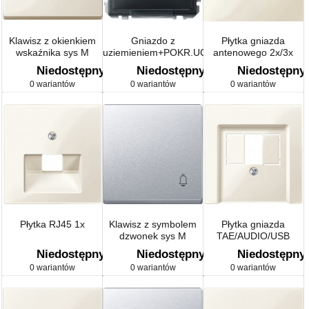
Klawisz z okienkiem
Gniazdo z
Płytka gniazda
wskaźnika sys M
uziemieniem+POKR.UCH.
antenowego 2x/3x
Sys D.
Niedostępny
Niedostępny
Niedostępny
0 wariantów
0 wariantów
0 wariantów
Płytka RJ45 1x
Klawisz z symbolem
Płytka gniazda
dzwonek sys M
TAE/AUDIO/USB
Niedostępny
Niedostępny
Niedostępny
0 wariantów
0 wariantów
0 wariantów