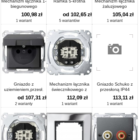
Mechanizm łącznika 1-
Ramka 5-krotna
Mechanizm łącznika
biegunowego
żaluzjowego
100,98
zł
od 102,65
zł
105,04
zł
1 wariant
5 wariantów
1 wariant
Gniazdo z
Mechanizm łącznika
Gniazdo Schuko z
uziemieniem,przesł.
świecznikowego z
przesłoną IP44
Z.BEZ.KL.IP44 sys M
sygnalizatorem
od 107,31
zł
112,09
zł
113,11
zł
2 warianty
1 wariant
1 wariant