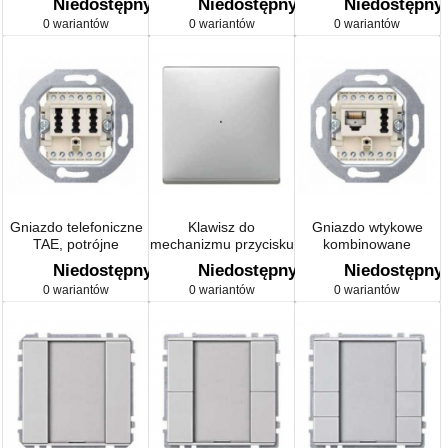
Niedostępny
Niedostępny
Niedostępny
Artec/Antique
0 wariantów
0 wariantów
0 wariantów
Gniazdo telefoniczne
Klawisz do
Gniazdo wtykowe
TAE, potrójne
mechanizmu przycisku
kombinowane
pojedynczego, stal
RJ45/TAE (kat. 3),
Niedostępny
Niedostępny
Niedostępny
szlachetna, Artec
biały
0 wariantów
0 wariantów
0 wariantów