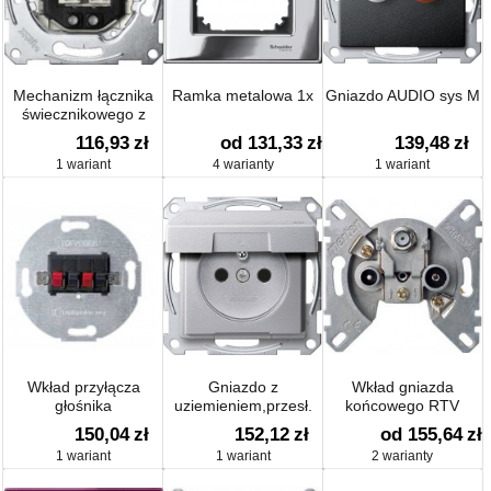
Mechanizm łącznika
Ramka metalowa 1x
Gniazdo AUDIO sys M
świecznikowego z
podświetleniem
116,93
zł
od 131,33
zł
139,48
zł
1 wariant
4 warianty
1 wariant
Wkład przyłącza
Gniazdo z
Wkład gniazda
głośnika
uziemieniem,przesł.
końcowego RTV
Z.ŚR.KL. IP44 sys M
150,04
zł
152,12
zł
od 155,64
zł
1 wariant
1 wariant
2 warianty