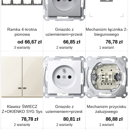
Ramka 4-krotna
Gniazdo z
Mechanizm łącznika 2-
pionowa
uziemieniem+przesł.
biegunowego
sys M
od 66,67
zł
66,85
zł
76,78
zł
3 warianty
2 warianty
1 wariant
Klawisz ŚWIECZ
Gniazdo z
Mechanizm przycisku
Z+OKIENKO SYG Sys
uziemieniem+przesł.
żaluzjowego
M
TPB, sys M
78,78
zł
80,81
zł
86,88
zł
2 warianty
2 warianty
1 wariant