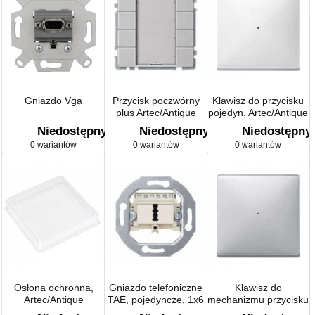
Gniazdo Vga
Przycisk poczwórny
Klawisz do przycisku
plus Artec/Antique
pojedyn. Artec/Antique
Niedostępny
Niedostępny
Niedostępny
0 wariantów
0 wariantów
0 wariantów
Osłona ochronna,
Gniazdo telefoniczne
Klawisz do
Artec/Antique
TAE, pojedyncze, 1x6
mechanizmu przycisku
F, biały
pojedynczego