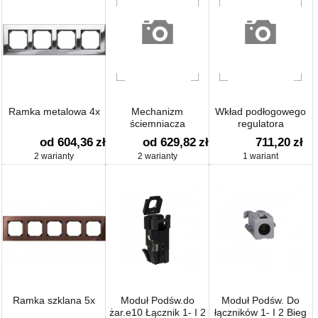
Ramka metalowa 4x
Mechanizm
Wkład podłogowego
ściemniacza
regulatora
uniwersalnego
temperatury
od 604,36
zł
od 629,82
zł
711,20
zł
2 warianty
2 warianty
1 wariant
Ramka szklana 5x
Moduł Podśw.do
Moduł Podśw. Do
żar.e10 Łącznik 1- I 2
łączników 1- I 2 Bieg