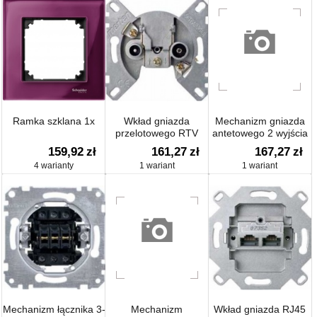
Ramka szklana 1x
Wkład gniazda
Mechanizm gniazda
przelotowego RTV
antetowego 2 wyjścia
TV/SAT
159,92
zł
161,27
zł
167,27
zł
4 warianty
1 wariant
1 wariant
Mechanizm łącznika 3-
Mechanizm
Wkład gniazda RJ45