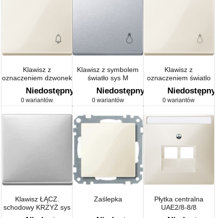
Klawisz z
Klawisz z symbolem
Klawisz z
oznaczeniem dzwonek
światło sys M
oznaczeniem światlo
sys M
sys M
Niedostępny
Niedostępny
Niedostępny
0 wariantów
0 wariantów
0 wariantów
Klawisz ŁĄCZ.
Zaślepka
Płytka centralna
schodowy KRZYŻ sys
UAE2/8-8/8
D