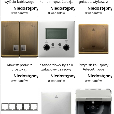
wyjścia kablowego
kombin. łącz. żaluzj.,
gniazda wtykow. z
Artec/Antique
mosiądz antyk,
uziem., przesł.
Niedostępny
Niedostępny
Niedostępny
Artec/Antique
Artec/Antique
0 wariantów
0 wariantów
0 wariantów
Klawisz podw. z
Standardowy łącznik
Przycisk żaluzjowy
prostokąt.
żaluzjowy czasowy
Artec/Antique
okienk.sygnliz.,
Artec/Antique
Niedostępny
Niedostępny
Niedostępny
mosiądz antyk,
0 wariantów
0 wariantów
0 wariantów
Artec/Antique