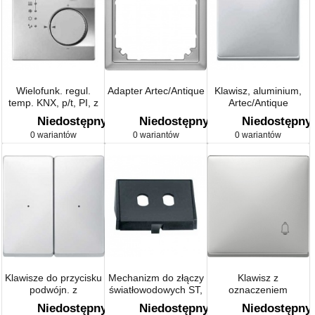
Wielofunk. regul.
Adapter Artec/Antique
Klawisz, aluminium,
temp. KNX, p/t, PI, z
Artec/Antique
przyciskiem 4-nym
Niedostępny
Niedostępny
Niedostępny
Artec/Antique
0 wariantów
0 wariantów
0 wariantów
Klawisze do przycisku
Mechanizm do złączy
Klawisz z
podwójn. z
światłowodowych ST,
oznaczeniem
oznaczeniem
czarny, system M,
Artec/Antique
Niedostępny
Niedostępny
Niedostępny
Artec/Antique
Artec/Antique