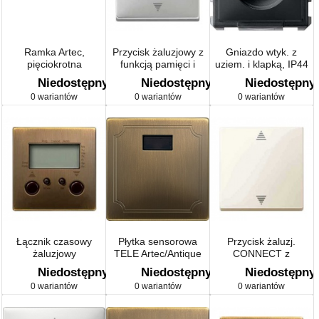
Ramka Artec,
Przycisk żaluzjowy z
Gniazdo wtyk. z
pięciokrotna
funkcją pamięci i
uziem. i klapką, IP44
przyłączem czujnika
Artec/Antique
Niedostępny
Niedostępny
Niedostępny
Artec/Antique
0 wariantów
0 wariantów
0 wariantów
Łącznik czasowy
Płytka sensorowa
Przycisk żaluzj.
żaluzjowy
TELE Artec/Antique
CONNECT z
Artec/Antique
odbiornikiem
Niedostępny
Niedostępny
Niedostępny
radiowym
0 wariantów
0 wariantów
0 wariantów