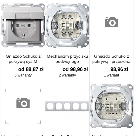
Gniazdo Schuko z
Mechanizm przycisku
Gniazdo Schuko z
pokrywą sys M
podwójnego
pokrywą i przesłoną
sys M
od 88,87
zł
od 98,96
zł
98,96
zł
3 warianty
2 warianty
1 wariant