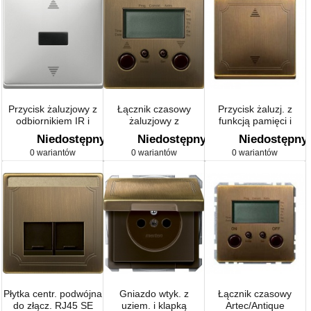
Przycisk żaluzjowy z
Łącznik czasowy
Przycisk żaluzj. z
odbiornikiem IR i
żaluzjowy z
funkcją pamięci i
przyłączem czujnika
przyłączem czujnika
przyłącz. czujn.,
Niedostępny
Niedostępny
Niedostępny
Artec/Antique
Artec/Antique
mosiądz, Artec/Antique
0 wariantów
0 wariantów
0 wariantów
Płytka centr. podwójna
Gniazdo wtyk. z
Łącznik czasowy
do złącz. RJ45 SE
uziem. i klapką
Artec/Antique