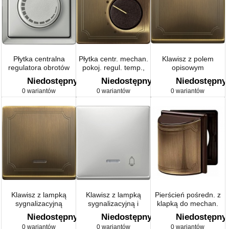
Płytka centralna
Płytka centr. mechan.
Klawisz z polem
regulatora obrotów
pokoj. regul. temp.,
opisowym
Artec/Antique
styk przeł.
Artec/Antique
Niedostępny
Niedostępny
Niedostępny
Artec/Antique
0 wariantów
0 wariantów
0 wariantów
Klawisz z lampką
Klawisz z lampką
Pierścień pośredn. z
sygnalizacyjną
sygnalizacyjną i
klapką do mechan.
Artec/Antique
oznaczeniem
kombin. DIN
Niedostępny
Niedostępny
Niedostępny
Artec/Antique
Artec/Antique
0 wariantów
0 wariantów
0 wariantów