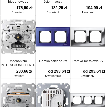
biegunowego
ściemniacza
obrotowego z łącz rez.
175,50
zł
182,25
zł
194,99
zł
1 wariant
1 wariant
1 wariant
Mechanizm
Ramka szklana 2x
Ramka metalowa 2x
POTENCJOM.ELEKTR.
1-10V
230,66
zł
od 293,64
zł
od 293,64
zł
1 wariant
5 wariantów
3 warianty