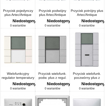
Przycisk pojedynczy
Przycisk podwójny
Przycisk potrójny plus
plus Artec/Antique
plus Artec/Antique
Artec/Antique
Niedostępny
Niedostępny
Niedostępny
0 wariantów
0 wariantów
0 wariantów
Wielofunkcyjny
Przycisk wielofunk.
Przycisk wielofunk.
regulator temperatury
podw. plus z regul.
poczwórny plus z
Artec/Antique
temp. Artec/Antique
regul. temp.
Niedostępny
Niedostępny
Niedostępny
Artec/Antique
0 wariantów
0 wariantów
0 wariantów