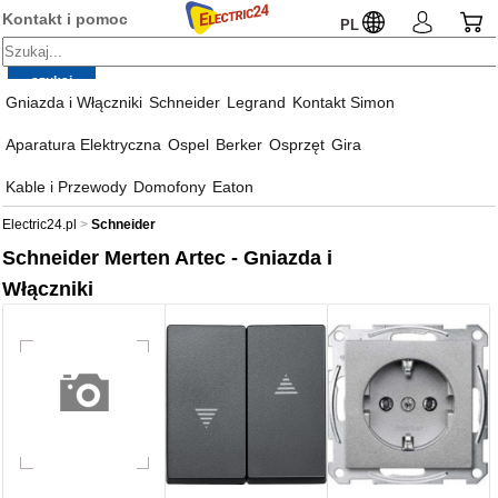
Kontakt i pomoc
PL
Gniazda i Włączniki
Schneider
Legrand
Kontakt Simon
Aparatura Elektryczna
Ospel
Berker
Osprzęt
Gira
Kable i Przewody
Domofony
Eaton
Electric24.pl
Schneider
Schneider Merten Artec - Gniazda i
Włączniki