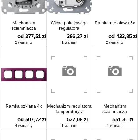
Mechanizm
Wkład pokojowego
Ramka metalowa 3x
ściemniacza
regulatora
obrotowego
temperatury
od 377,51
zł
386,27
zł
od 433,85
zł
indukcyjnego
2 warianty
1 wariant
2 warianty
Ramka szklana 4x
Mechanizm regulatora
Mechanizm
temperatury z
ściemniacza
wyświetlaczem
obrotowego
od 507,72
zł
537,08
zł
551,31
zł
dotykowym
pojedynczego
4 warianty
1 wariant
1 wariant