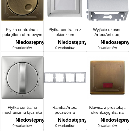
Płytka centralna z
Płytka centralna z
Wyjście ukośne
pokrętłem obrotowym
okienkiem
Artec/Antique,
Artec/Antique
Artec/Antique
Aquadesign
Niedostępny
Niedostępny
Niedostępny
0 wariantów
0 wariantów
0 wariantów
Płytka centralna
Ramka Artec,
Klawisz z prostokąt.
mechanizmu łącznika
poczwórna
okienk.sygnliz. na
czasowego
symbole, IP44
Niedostępny
Niedostępny
Niedostępny
Artec/Antique
Artec/Antique
0 wariantów
0 wariantów
0 wariantów