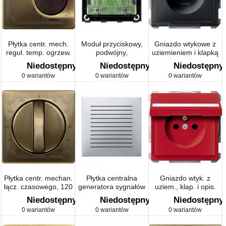
Płytka centr. mech.
Moduł przyciskowy,
Gniazdo wtykowe z
regul. temp. ogrzew.
podwójny,
uziemieniem i klapką
podł. z łączn.
Artec/Antique
Artec/Antique
Niedostępny
Niedostępny
Niedostępny
Artec/Antique
0 wariantów
0 wariantów
0 wariantów
Płytka centr. mechan.
Płytka centralna
Gniazdo wtyk. z
łącz. czasowego, 120
generatora sygnałów
uziem., klap. i opis.
min, mosiądz antyk,
akustycznych
Artec/Antique
Niedostępny
Niedostępny
Niedostępny
Artec/Antique
Artec/Antique
0 wariantów
0 wariantów
0 wariantów