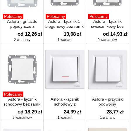
Polecamy
Polecamy
Polecamy
Asfora - gniazdo
Asfora - łącznik 1-
Asfora - łącznik
pojedyncze z
biegunowy bez ramki
świecznikowy bez
uziemieniem
ramki
od 12,26
zł
13,68
zł
od 14,93
zł
2 warianty
1 wariant
9 wariantów
Polecamy
Asfora - łącznik
Asfora - łącznik
Asfora - przycisk
schodowy bez ramki
schodowy z
podwójny
podświetleniem
od 18,29
zł
24,39
zł
28,77
zł
9 wariantów
1 wariant
1 wariant