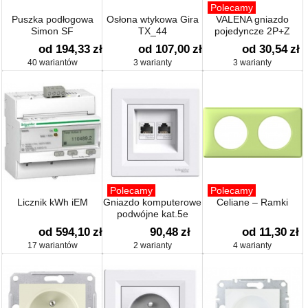
Polecamy
Puszka podłogowa
Osłona wtykowa Gira
VALENA gniazdo
Simon SF
TX_44
pojedyncze 2P+Z
od 194,33
zł
od 107,00
zł
od 30,54
zł
40 wariantów
3 warianty
3 warianty
Polecamy
Polecamy
Licznik kWh iEM
Gniazdo komputerowe
Celiane – Ramki
podwójne kat.5e
od 594,10
zł
90,48
zł
od 11,30
zł
17 wariantów
2 warianty
4 warianty