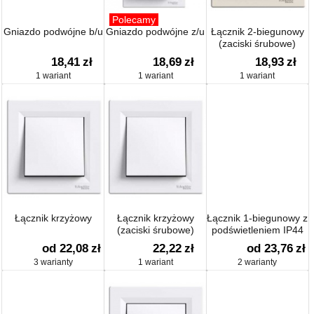
Polecamy
Gniazdo podwójne b/u
Gniazdo podwójne z/u
Łącznik 2-biegunowy
(zaciski śrubowe)
18,41
zł
18,69
zł
18,93
zł
1 wariant
1 wariant
1 wariant
Łącznik krzyżowy
Łącznik krzyżowy
Łącznik 1-biegunowy z
(zaciski śrubowe)
podświetleniem IP44
od 22,08
zł
22,22
zł
od 23,76
zł
3 warianty
1 wariant
2 warianty