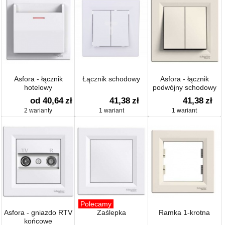
Asfora - łącznik
Łącznik schodowy
Asfora - łącznik
hotelowy
podwójny schodowy
(mechaniczny)
od 40,64
zł
41,38
zł
41,38
zł
2 warianty
1 wariant
1 wariant
Polecamy
Asfora - gniazdo RTV
Zaślepka
Ramka 1-krotna
końcowe