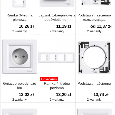
Ramka 3-krotna
Łącznik 1-biegunowy z
Podstawa naścienna
pionowa
podświetleniem
rozszerzająca
(zaciski śrubowe)
10,26
zł
11,19
zł
od 11,37
zł
2 warianty
2 warianty
2 warianty
Polecamy
Gniazdo pojedyncze
Ramka 4-krotna
Podstawa naścienna
b/u
pozioma
13,02
zł
13,20
zł
13,74
zł
2 warianty
2 warianty
2 warianty