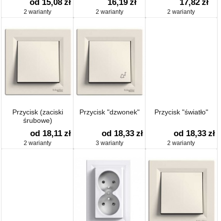
od 15,08
zł
16,19
zł
17,82
zł
2 warianty
2 warianty
2 warianty
Przycisk (zaciski
Przycisk "dzwonek"
Przycisk "światło"
śrubowe)
od 18,11
zł
od 18,33
zł
od 18,33
zł
2 warianty
3 warianty
2 warianty