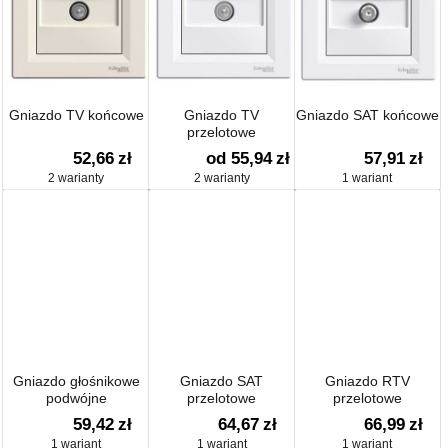
Gniazdo TV końcowe
Gniazdo TV
Gniazdo SAT końcowe
przelotowe
52,66
zł
od 55,94
zł
57,91
zł
2 warianty
2 warianty
1 wariant
Gniazdo głośnikowe
Gniazdo SAT
Gniazdo RTV
podwójne
przelotowe
przelotowe
59,42
zł
64,67
zł
66,99
zł
1 wariant
1 wariant
1 wariant