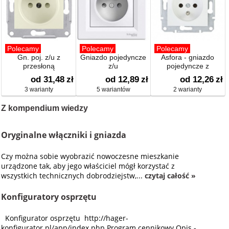
Polecamy
Polecamy
Polecamy
Gn. poj. z/u z
Gniazdo pojedyncze
Asfora - gniazdo
przesłoną
z/u
pojedyncze z
uziemieniem
od 31,48
zł
od 12,89
zł
od 12,26
zł
3 warianty
5 wariantów
2 warianty
Z kompendium wiedzy
Oryginalne włączniki i gniazda
Czy można sobie wyobrazić nowoczesne mieszkanie
urządzone tak, aby jego właściciel mógł korzystać z
wszystkich technicznych dobrodziejstw,...
czytaj całość »
Konfiguratory osprzętu
Konfigurator osprzętu http://hager-
konfigurator.pl/app/index.php Program cennikowy Opis -