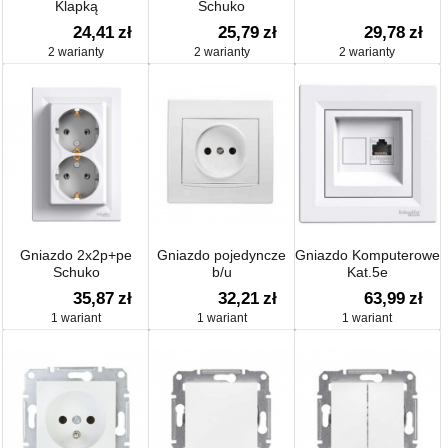
Klapką
Schuko
24,41
zł
25,79
zł
29,78
zł
2 warianty
2 warianty
2 warianty
Gniazdo 2x2p+pe
Gniazdo pojedyncze
Gniazdo Komputerowe
Schuko
b/u
Kat.5e
35,87
zł
32,21
zł
63,99
zł
1 wariant
1 wariant
1 wariant