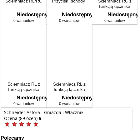
Ściemniacz RL/RC
Przycisk "schody"
Ściemniacz RC z
funkcją łącznika
schodowego
Niedostępny
Niedostępny
Niedostępny
0 wariantów
0 wariantów
0 wariantów
Ściemniacz RL z
Ściemniacz RL z
funkcją łącznika
funkcją łącznika
schodowego
schodowego z
Niedostępny
Niedostępny
podświetleniem
0 wariantów
0 wariantów
Schneider Asfora - Gniazda i Włączniki
Ocena (89 ocen)
5
Polecamy