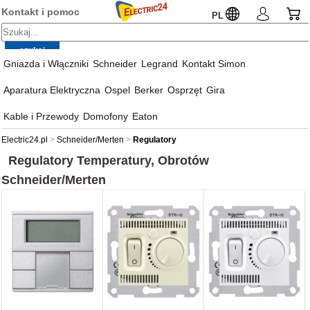
Kontakt i pomoc
PL
Gniazda i Włączniki
Schneider
Legrand
Kontakt Simon
Aparatura Elektryczna
Ospel
Berker
Osprzęt
Gira
Kable i Przewody
Domofony
Eaton
Electric24.pl
Schneider/Merten
Regulatory
Regulatory Temperatury, Obrotów
Schneider/Merten