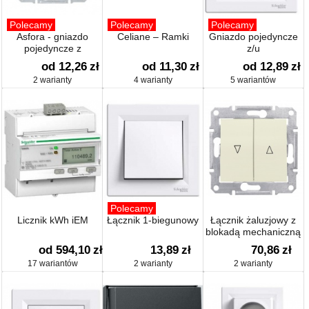
Polecamy
Polecamy
Polecamy
Asfora - gniazdo
Celiane – Ramki
Gniazdo pojedyncze
pojedyncze z
z/u
uziemieniem
od 12,26
zł
od 11,30
zł
od 12,89
zł
2 warianty
4 warianty
5 wariantów
Polecamy
Licznik kWh iEM
Łącznik 1-biegunowy
Łącznik żaluzjowy z
blokadą mechaniczną
od 594,10
zł
13,89
zł
70,86
zł
17 wariantów
2 warianty
2 warianty