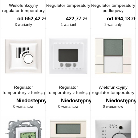
Wielofunkcyjny
Regulator temperatury
Regulator temperatury
regulator temperatury
podłogowy
system M
od 652,42
zł
422,77
zł
od 694,13
zł
3 warianty
1 wariant
2 warianty
Regulator
Regulator
Wielofunkcyjny
Temperatury z funkcją
Temperatury z funkcją
regulator temperatury
chłodzenia
komfort
Artec/Antique
Niedostępny
Niedostępny
Niedostępny
0 wariantów
0 wariantów
0 wariantów