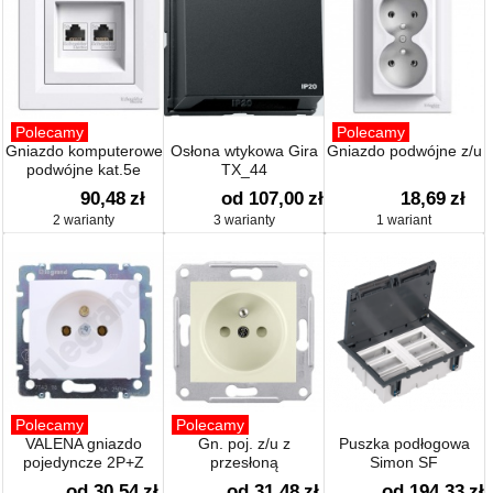
Polecamy
Polecamy
Gniazdo komputerowe
Osłona wtykowa Gira
Gniazdo podwójne z/u
podwójne kat.5e
TX_44
90,48
zł
od 107,00
zł
18,69
zł
2 warianty
3 warianty
1 wariant
Polecamy
Polecamy
VALENA gniazdo
Gn. poj. z/u z
Puszka podłogowa
pojedyncze 2P+Z
przesłoną
Simon SF
od 30,54
zł
od 31,48
zł
od 194,33
zł