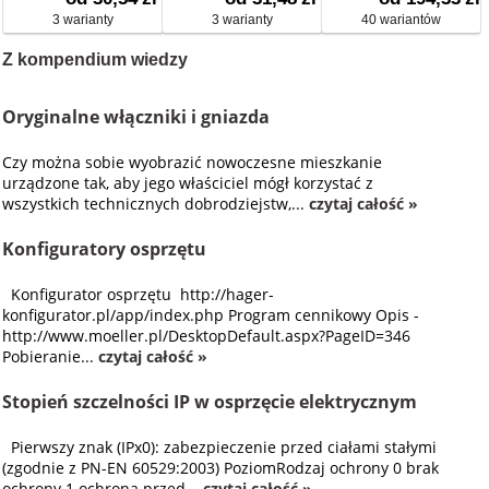
3 warianty
3 warianty
40 wariantów
Z kompendium wiedzy
Oryginalne włączniki i gniazda
Czy można sobie wyobrazić nowoczesne mieszkanie
urządzone tak, aby jego właściciel mógł korzystać z
wszystkich technicznych dobrodziejstw,...
czytaj całość »
Konfiguratory osprzętu
Konfigurator osprzętu http://hager-
konfigurator.pl/app/index.php Program cennikowy Opis -
http://www.moeller.pl/DesktopDefault.aspx?PageID=346
Pobieranie...
czytaj całość »
Stopień szczelności IP w osprzęcie elektrycznym
Pierwszy znak (IPx0): zabezpieczenie przed ciałami stałymi
(zgodnie z PN-EN 60529:2003) PoziomRodzaj ochrony 0 brak
ochrony 1 ochrona przed...
czytaj całość »