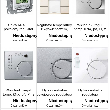
Unica KNX —
Regulator temperatury
Wielofunk. regul.
pokojowy regulator
z wyświetlaczem,
temp. KNX, p/t, PI, z
temperatury — 230 V
kremowy, System M
przyciskiem 4-nym
Niedostępny
Niedostępny
Niedostępny
AC — 2 m — biały
Artec/Antique
0 wariantów
0 wariantów
0 wariantów
Wielofunk. regul.
Płytka centralna
Płytka centralna
temp. KNX, p/t, PI, z
pokojowego regulatora
regulatora
przyciskiem 4-nym Sys
temperatury
temperatury +
Niedostępny
Niedostępny
Niedostępny
M
przełącznik
0 wariantów
0 wariantów
0 wariantów