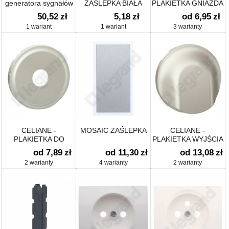
generatora sygnałów
ZAŚLEPKA BIAŁA
PLAKIETKA GNIAZDA
akustycznych
2P/2P+Z
50,52
zł
5,18
zł
od 6,95
zł
1 wariant
1 wariant
3 warianty
CELIANE -
MOSAIC ZAŚLEPKA
CELIANE -
PLAKIETKA DO
PLAKIETKA WYJŚCIA
GNIAZD TV
KABLOWEGO
od 7,89
zł
od 11,30
zł
od 13,08
zł
2 warianty
4 warianty
2 warianty