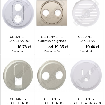
CELIANE -
SISTENA LIFE
CELIANE -
PLAKIETKA DO
plakietka do gniazd
PLAKIETKA
GNIAZDA
TV-RD
GŁOŚNIKA
18,78
zł
od 19,35
zł
19,46
zł
GŁOŚNIKOWEGO
PODTYNKOWEGO
1 wariant
10 wariantów
1 wariant
BANANOWEGO
CELIANE -
CELIANE -
CELIANE -
PLAKIETKA DO
PLAKIETKA DO
PLAKIETKA GNIAZDO