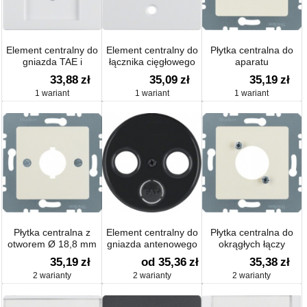
Element centralny do
Element centralny do
Płytka centralna do
gniazda TAE i
łącznika cięgłowego
aparatu
głośnikowego aksamit;
aksamit; Q.1
zgłoszeniowego Ø
33,88
zł
35,09
zł
35,19
zł
Q.1 / Q.3
22,5 mm System
1 wariant
1 wariant
1 wariant
płytek centralnych
Płytka centralna z
Element centralny do
Płytka centralna do
otworem Ø 18,8 mm
gniazda antenowego
okrągłych łączy
do aparatów
2- 3-wyj
wtykowych XLR D-
35,19
zł
od 35,36
zł
35,38
zł
zgłoszeniowych
R.1/R.3/R.classic
Serie System płytek
2 warianty
2 warianty
2 warianty
System płytek
połysk
centralnych
centralnych