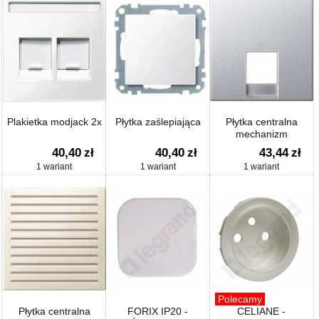
Plakietka modjack 2x
Płytka zaślepiająca
Płytka centralna
mechanizm
RJ11/RJ12
40,40
zł
40,40
zł
43,44
zł
1 wariant
1 wariant
1 wariant
Polecamy
Płytka centralna
FORIX IP20 -
CELIANE -