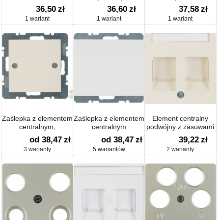
do aparatów
wtykowych XLR D-
UAE 1-k
36,50
zł
36,60
zł
37,58
zł
zgłoszeniowych;
Serie; śnieżnobiały;
R.1/R.3/R.classic
1 wariant
1 wariant
1 wariant
śnieżnobiały,
S.1/B.1/B.3/B.7 Glas
połysk
mat/aksamit; System
płytek centralnych
Zaślepka z elementem
Zaślepka z elementem
Element centralny
centralnym,
centralnym
podwójny z zasuwami
przykręcanym połysk
chroniącymi przed
od 38,47
zł
od 38,47
zł
39,22
zł
kurzem z polem
3 warianty
5 wariantów
2 warianty
opisowym