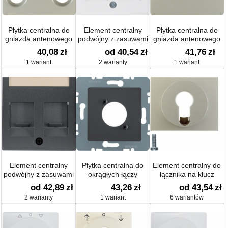
Płytka centralna do
Element centralny
Płytka centralna do
gniazda antenowego
podwójny z zasuwami
gniazda antenowego
4-wyjściowego
chroniącymi przed
4-wyjściowego
40,08
zł
od 40,54
zł
41,76
zł
kurzem aksamit; Q.1 /
1 wariant
2 warianty
1 wariant
Q.3
Element centralny
Płytka centralna do
Element centralny do
podwójny z zasuwami
okrągłych łączy
łącznika na klucz
chroniącymi przed
wtykowych XLR D-
od 42,89
zł
43,26
zł
od 43,54
zł
kurzem z polem
Serie; antracyt;
2 warianty
1 wariant
6 wariantów
opisowym B.1/B.3/B.7
B.1/B.3/B.7 Glas
Glas