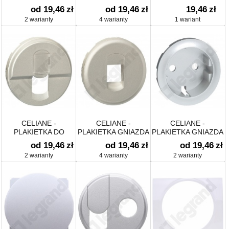
GNIAZD
GNIAZD TV-RD
2P+Z EURO/USA
od 19,46
zł
od 19,46
zł
19,46
zł
TELEFONICZNYCH
2 warianty
4 warianty
1 wariant
CELIANE -
CELIANE -
CELIANE -
PLAKIETKA DO
PLAKIETKA GNIAZDA
PLAKIETKA GNIAZDA
GNIAZD
GŁOŚNIKOWEGO
2P+Z SCHUKO
od 19,46
zł
od 19,46
zł
od 19,46
zł
POJEDYNCZYCH
2 warianty
4 warianty
2 warianty
RJ45