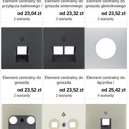
Element centralny do
Element centralny do
Element centralny do
przyłącza kablowego i
gniazda antenowego
gniazda głośnikowego
gniazda VDo
2- i 3-wyjściowego
B.1/B.3/B.7 Glas
od 23,04
zł
od 23,32
zł
od 23,52
zł
S.1/B.1/B.3/B.7 Glas
B.1/B.3/B.7 Glas
2 warianty
2 warianty
2 warianty
Element centralny do
Element centralny do
Element centralny do
gniazda
gniazda
łącznika i
przyłączeniowego UAE
przyłączeniowego UAE
sygnalizatora
od 23,52
zł
od 23,52
zł
od 25,42
zł
1-krotnego B.1/B.3/B.7
2-krotnego B.1/B.3/B.7
świetlnego E10;
2 warianty
2 warianty
4 warianty
Glas
Glas
B.1/B.7 Glas