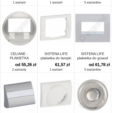
1 wariant
1 wariant
5 wariantów
CELIANE -
SISTENA LIFE
SISTENA LIFE
PLAKIETKA
plakietka do lampki
plakietka do gniazd
ŁĄCZNIKA
oświetlenia
telefonicznych i
od 55,26
zł
61,57
zł
od 61,78
zł
DETEKROTA RUCHU
awaryjnego
komputerowych
2 warianty
1 wariant
5 wariantów