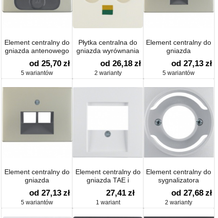
Element centralny do
Płytka centralna do
Element centralny do
gniazda antenowego
gniazda wyrównania
gniazda
2- i 3-wyjściowego
potencjału system
przyłączeniowego UAE
od 25,70
zł
od 26,18
zł
od 27,13
zł
płytek centralnych
1-krotnego
5 wariantów
2 warianty
5 wariantów
Element centralny do
Element centralny do
Element centralny do
gniazda
gniazda TAE i
sygnalizatora
przyłączeniowego UAE
głośnikowego połysk;
świetlnego E14
od 27,13
zł
27,41
zł
od 27,68
zł
2-krotnego
S.1/B.1/B.3/B.7 Glas
B.1/B.7 Glas
5 wariantów
1 wariant
2 warianty