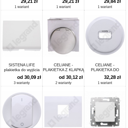
29,21
zł
29,21
zł
29,84
zł
PRZESZKODOWOEGO
POKOJOWEGO
blokadą
1 wariant
1 wariant
1 wariant
SISTENA LIFE
CELIANE -
CELIANE -
plakietka do wyjścia
PLAKIETKA Z KLAPKĄ
PLAKIETKA DO
kablowego
GNIAZDA 2P+Z
GNIAZD HDMI
od 30,09
zł
od 30,12
zł
32,28
zł
3 warianty
2 warianty
1 wariant