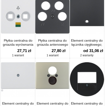
Płytka centralna do
Płytka centralna do
Element centralny do
gniazda wyrównania
gniazda antenowego
łącznika cięgłowego;
potencjału ;
4-wyjściowego;
K.1
27,71
zł
27,80
zł
od 31,06
zł
śnieżnobiały;
antracyt; B.1/B.3/B.7
1 wariant
1 wariant
2 warianty
S.1/B.1/B.3/B.7 Glas
Glas
Element centralny do
Element centralny do
Element centralny do