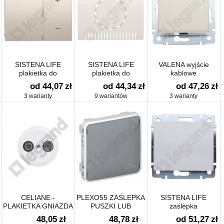
SISTENA LIFE
SISTENA LIFE
VALENA wyjście
plakietka do
plakietka do
kablowe
regulatorów
ściemniacza
od 44,07
zł
od 44,34
zł
od 47,26
zł
oświetlenia
3 warianty
9 wariantów
3 warianty
CELIANE -
PLEXO55 ZAŚLEPKA
SISTENA LIFE
PLAKIETKA GNIAZDA
PUSZKI LUB
zaślepka
TV-RD
UCHWYTU SZARA
48,05
zł
48,78
zł
od 51,27
zł