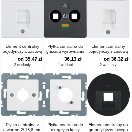
Element centralny
Płytka centralna do
Element centralny
pojedynczy z zasuwą
gniazda wyrównania
pojedynczy z zasuwą
chroniącą przed
potencjału ; antracyt;
chroniącą przed
od 35,47
zł
36,13
zł
od 36,32
zł
kurzem i polem
B.1/B.3/B.7 Glas
kurzem i polem
2 warianty
1 wariant
2 warianty
opisowym aksamit;
opisowym
Q.1 / Q.3
S.1/B.1/B.3/B.7 Glas
Płytka centralna z
Płytka centralna do
Element centralny do
otworem Ø 18,8 mm
okrągłych łączy
gn przyłączeniowego