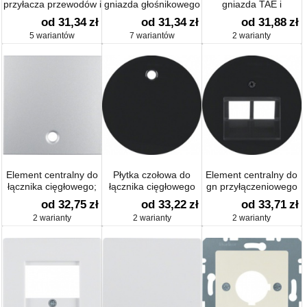
przyłacza przewodów i
gniazda głośnikowego
gniazda TAE i
przyłacza VDo Arsys
głośnikowego
od 31,34
zł
od 31,34
zł
od 31,88
zł
R.1/R.3/R.classic
5 wariantów
7 wariantów
2 warianty
połysk
Element centralny do
Płytka czołowa do
Element centralny do
łącznika cięgłowego;
łącznika cięgłowego
gn przyłączeniowego
B.1/B.7 Glas
Berker R.1/R.3 połysk
UAE 2-k
od 32,75
zł
od 33,22
zł
od 33,71
zł
R.1/R.3/R.classic
2 warianty
2 warianty
2 warianty
połysk