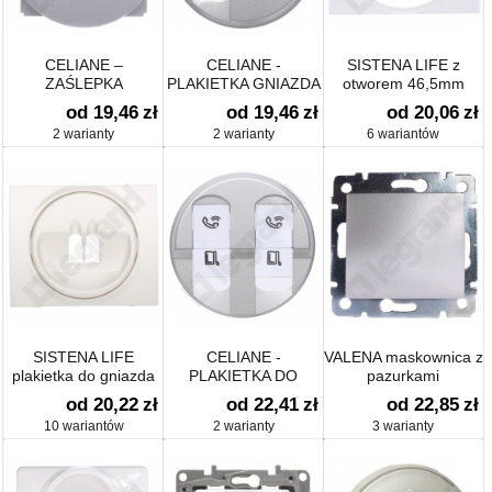
CELIANE –
CELIANE -
SISTENA LIFE z
ZAŚLEPKA
PLAKIETKA GNIAZDA
otworem 46,5mm
TV-RJ45
od 19,46
zł
od 19,46
zł
od 20,06
zł
2 warianty
2 warianty
6 wariantów
SISTENA LIFE
CELIANE -
VALENA maskownica z
plakietka do gniazda
PLAKIETKA DO
pazurkami
głośnikowego
GNIAZD
od 20,22
zł
od 22,41
zł
od 22,85
zł
PODWÓJNYCH RJ45
10 wariantów
2 warianty
3 warianty