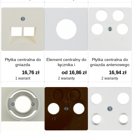
Q.1 / Q.3
centralnych
Płytka centralna do
Element centralny do
Płytka centralna do
gniazda
łącznika i
gniazda antenowego
przyłączeniowego
sygnalizatora
4-wyjściowego;
16,76
zł
od 16,86
zł
16,94
zł
UAE/E-DAT
świetlnego aksamit;
System płytek
1 wariant
2 warianty
2 warianty
Design/Telekom ISDN
Q.1 / Q.3
centralnych
system płytek
centralnych