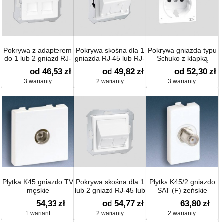
Pokrywa z adapterem
Pokrywa skośna dla 1
Pokrywa gniazda typu
do 1 lub 2 gniazd RJ-
gniazda RJ-45 lub RJ-
Schuko z klapką
45 lub RJ-11/12
11/12
od 46,53
zł
od 49,82
zł
od 52,30
zł
3 warianty
2 warianty
3 warianty
Płytka K45 gniazdo TV
Pokrywa skośna dla 1
Płytka K45/2 gniazdo
męskie
lub 2 gniazd RJ-45 lub
SAT (F) żeńskie
RJ-11/12
54,33
zł
od 54,77
zł
63,80
zł
1 wariant
2 warianty
2 warianty