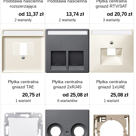
Podstawa naścienna
Podstawa naścienna
Płytka centralna
rozszerzająca
gniazd RTV/SAT
od 11,37
zł
13,74
zł
od 20,70
zł
2 warianty
2 warianty
3 warianty
Płytka centralna
Płytka centralna
Płytka centralna
gniazd TAE
gniazd 2xRJ45
gniazd 1xUAE
20,75
zł
od 25,08
zł
25,08
zł
1 wariant
6 wariantów
1 wariant