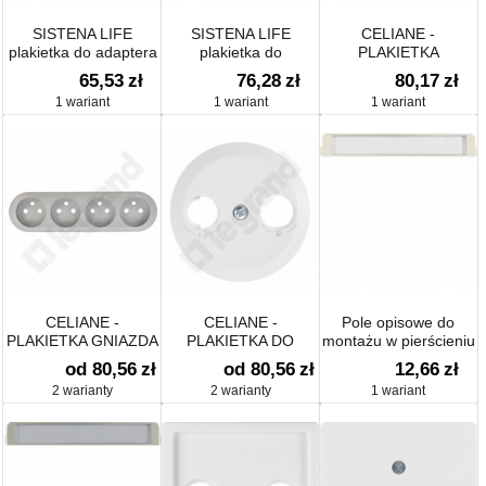
SISTENA LIFE
SISTENA LIFE
CELIANE -
plakietka do adaptera
plakietka do
PLAKIETKA
AMP
elektronicznego
TERMOSTATU DO
65,53
zł
76,28
zł
80,17
zł
regulatora
OGRZEWANIA
1 wariant
1 wariant
1 wariant
temperatury
PODŁOGOWEGO
CELIANE -
CELIANE -
Pole opisowe do
PLAKIETKA GNIAZDA
PLAKIETKA DO
montażu w pierścieniu
4 X 2P+Z
TERMOSTATU
oddzielającym system
od 80,56
zł
od 80,56
zł
12,66
zł
ZESPOLONEGO
PROGRAM / TUNERA
płytek centralnych
2 warianty
2 warianty
1 wariant
RDS Z
WYŚWIETLACZEM