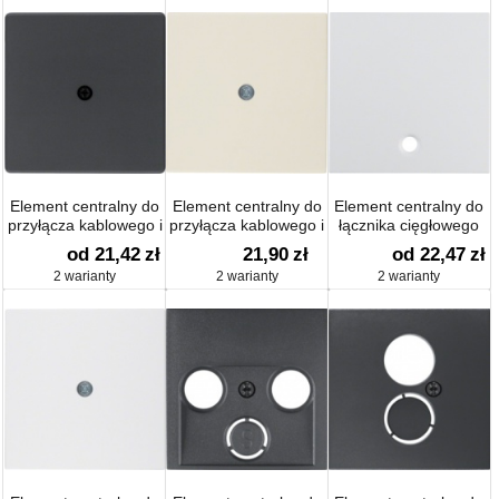
Element centralny do
Element centralny do
Element centralny do
przyłącza kablowego i
przyłącza kablowego i
łącznika cięgłowego
gniazda VDo aksamit;
gniazda VDo połysk
S.1/B.1/B.3/B.7 Glas
od 21,42
zł
21,90
zł
od 22,47
zł
Q.1 / Q.3
2 warianty
2 warianty
2 warianty