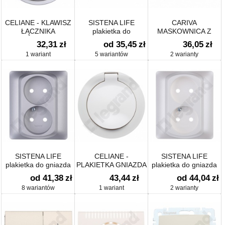
CELIANE - KLAWISZ
SISTENA LIFE
CARIVA
ŁĄCZNIKA
plakietka do
MASKOWNICA Z
DWUBIEGUNOWEGO
pojedynczego gniazda
PAZURKAMI
32,31
zł
od 35,45
zł
36,05
zł
telefonicznego
1 wariant
5 wariantów
2 warianty
SISTENA LIFE
CELIANE -
SISTENA LIFE
plakietka do gniazda
PLAKIETKA GNIAZDA
plakietka do gniazda
podwójnego 2xP+Z
2P+Z IP44 BIAŁA
podwójnego 2P+Z
od 41,38
zł
43,44
zł
od 44,04
zł
8 wariantów
1 wariant
2 warianty