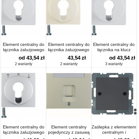
Element centralny do
Element centralny do
Element centralny do
łącznika żaluzjowego
łącznika żaluzjowego
łącznika na klucz
na klucz aksamit; Q.1 /
na klucz połysk; S.1
S.1/B.1/B.3/B.7 Glas
od 43,54
zł
43,54
zł
od 43,54
zł
Q.3
2 warianty
2 warianty
3 warianty
Element centralny do
Element centralny
Zaślepka z elementem
łącznika żaluzjowego
pojedynczy z zasuwą
centralnym i
na klucz B.1/B.7 Glas
chroniącą przed
mocowaniem na śruby