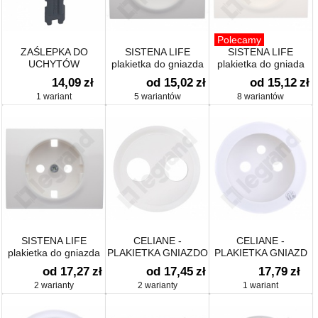
Polecamy
ZAŚLEPKA DO
SISTENA LIFE
SISTENA LIFE
UCHYTÓW
plakietka do gniazda
plakietka do gniada
UNIWERSALNYCH
2P
pojedynczego
14,09
zł
od 15,02
zł
od 15,12
zł
1 wariant
5 wariantów
8 wariantów
SISTENA LIFE
CELIANE -
CELIANE -
plakietka do gniazda
PLAKIETKA GNIAZDO
PLAKIETKA GNIAZD
2P+Z schuko
TV WKĘCANEGO 2 X
2P/2P+Z
od 17,27
zł
od 17,45
zł
17,79
zł
"F" 0-2400 MHZ
ANTYBAKTERYJNA
2 warianty
2 warianty
1 wariant