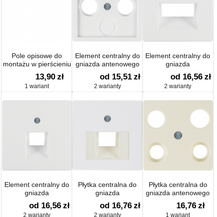
Pole opisowe do
Element centralny do
Element centralny do
montażu w pierścieniu
gniazda antenowego
gniazda
oddzielającym; stal
2- i 3-wyjściowego
przyłączeniowego UAE
13,90
zł
od 15,51
zł
od 16,56
zł
szlachetna,
aksamit; Q.1 / Q.3
2-krotnego aksamit;
1 wariant
2 warianty
2 warianty
lakierowana; System
Q.1 / Q.3
płytek centralnych
Element centralny do
Płytka centralna do
Płytka centralna do
gniazda
gniazda
gniazda antenowego
przyłączeniowego UAE
przyłączeniowego UAE
4-wyjściowego System
od 16,56
zł
od 16,76
zł
16,76
zł
1-krotnego aksamit;
System płytek
płytek centralnych
2 warianty
2 warianty
1 wariant