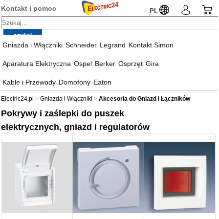
Kontakt i pomoc
PL
Gniazda i Włączniki
Schneider
Legrand
Kontakt Simon
Aparatura Elektryczna
Ospel
Berker
Osprzęt
Gira
Kable i Przewody
Domofony
Eaton
Electric24.pl
Gniazda i Włączniki
Akcesoria do Gniazd i Łączników
Pokrywy i zaślepki do puszek
elektrycznych, gniazd i regulatorów