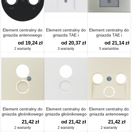
Element centralny do
Element centralny do
Element centralny do
gniazda antenowego
gniazda TAE i
gniazda TAE i
4-wyjściowego R.1/R.3
głośnikowego połysk
głośnikowego
od 19,24
zł
od 20,37
zł
od 21,14
zł
połysk
2 warianty
3 warianty
5 wariantów
Element centralny do
Element centralny do
Element centralny do
gniazda głośnikowego
gniazda głośnikowego
gniazda antenowego
połysk
aksamit; Q.1
2- i 3-wyjściowego
21,42
zł
od 21,42
zł
21,42
zł
połysk
2 warianty
2 warianty
2 warianty