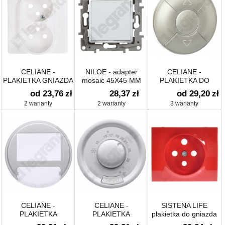
CELIANE -
NILOE - adapter
CELIANE -
PLAKIETKA GNIAZDA
mosaic 45X45 MM
PLAKIETKA DO
2 X 2P+Z
MECHANIZMÓW
od 23,76
zł
28,37
zł
od 29,20
zł
STEROWANIA ROLET
2 warianty
2 warianty
3 warianty
CELIANE -
CELIANE -
SISTENA LIFE
PLAKIETKA
PLAKIETKA
plakietka do gniazda
OŚWIETLENIE
TERMOSTATU
pojedynczego z