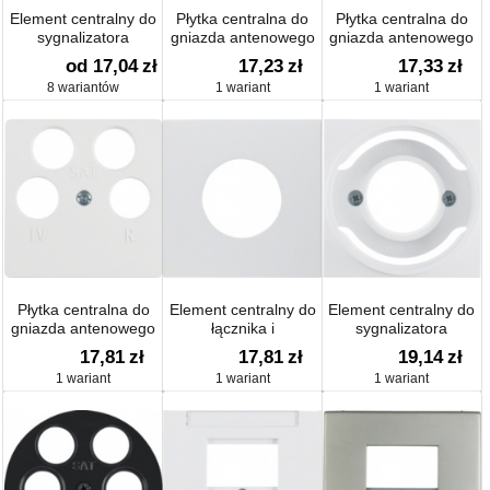
Element centralny do
Płytka centralna do
Płytka centralna do
sygnalizatora
gniazda antenowego
gniazda antenowego
świetlnego E14
2-wyjściowego; system
4-wyjściowego;
od 17,04
zł
17,23
zł
17,33
zł
płytek centralnych
śnieżnobiały;
8 wariantów
1 wariant
1 wariant
S.1/B.1/B.3/B.7 Glas
Płytka centralna do
Element centralny do
Element centralny do
gniazda antenowego
łącznika i
sygnalizatora
4-wyjściowego;
sygnalizatora
świetlnego E14
17,81
zł
17,81
zł
19,14
zł
śnieżnobiały;
świetlnego E10
S.1/B.1/B.3/B.7 Glas
1 wariant
1 wariant
1 wariant
S.1/B.1/B.3/B.7 Glas
S.1/B.1/B.3/B.7 Glas