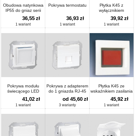
Obudowa natynkowa
Pokrywa termostatu
Płytka K45 z
IP55 do gniaz serii
wyłącznikiem
Simon27
dwubiegunowym i
36,55
zł
36,93
zł
39,92
zł
podświetleniem
1 wariant
1 wariant
1 wariant
Pokrywa modułu
Pokrywa z adapterem
Płytka K45 ze
świecącego LED
do 1 gniazda RJ-45
wskaźnikiem zasilania
lub RJ-11/12
41,02
zł
od 45,60
zł
45,92
zł
1 wariant
3 warianty
1 wariant