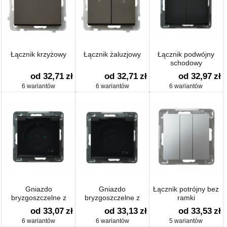
Łącznik krzyżowy
Łącznik żaluzjowy
Łącznik podwójny
schodowy
od 32,71
zł
od 32,71
zł
od 32,97
zł
6 wariantów
6 wariantów
6 wariantów
Gniazdo
Gniazdo
Łącznik potrójny bez
bryzgoszczelne z
bryzgoszczelne z
ramki
uziemieniem schuko
uziemieniem IP-44 z
od 33,07
zł
od 33,13
zł
od 33,53
zł
IP-44 z przesłonami
przesłonami
6 wariantów
6 wariantów
5 wariantów