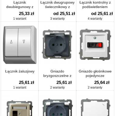
Łącznik
Łącznik dwugrupowy
Łącznik kontrolny z
dwubiegunowy z
świecznikowy z
podświetleniem
podświetleniem
podświetleniem
25,33
zł
od 25,51
zł
od 25,61
zł
1 wariant
3 warianty
4 warianty
Łącznik żaluzjowy
Gniazdo
Gniazdo głośnikowe
bryzgoszczelne z
pojedyncze
uziemieniem schuko
25,61
zł
25,61
zł
25,64
zł
IP-44
1 wariant
2 warianty
2 warianty