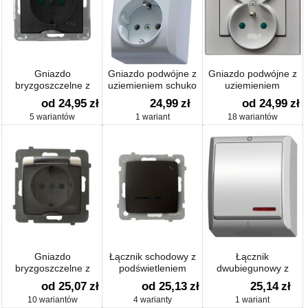
Gniazdo
Gniazdo podwójne z
Gniazdo podwójne z
bryzgoszczelne z
uziemieniem schuko
uziemieniem
uziemieniem schuko
od 24,95
zł
24,99
zł
od 24,99
zł
IP-44 z przesłonami
5 wariantów
1 wariant
18 wariantów
Gniazdo
Łącznik schodowy z
Łącznik
bryzgoszczelne z
podświetleniem
dwubiegunowy z
uziemieniem IP44
podświetleniem
od 25,07
zł
od 25,13
zł
25,14
zł
10 wariantów
4 warianty
1 wariant