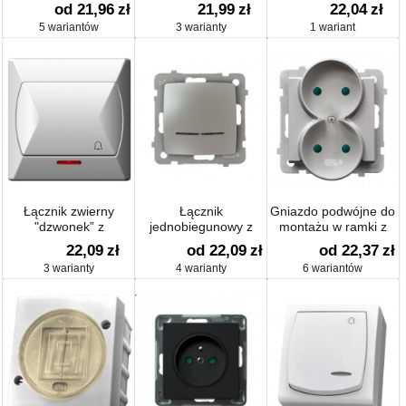
uziemieniem IP-44
od 21,96
zł
21,99
zł
22,04
zł
5 wariantów
3 warianty
1 wariant
Łącznik zwierny
Łącznik
Gniazdo podwójne do
"dzwonek” z
jednobiegunowy z
montażu w ramki z
podświetleniem
podświetleniem
przesłonami
22,09
zł
od 22,09
zł
od 22,37
zł
3 warianty
4 warianty
6 wariantów