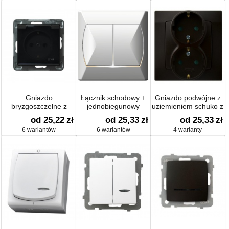
Gniazdo
Łącznik schodowy +
Gniazdo podwójne z
bryzgoszczelne z
jednobiegunowy
uziemieniem schuko z
uziemieniem schuko
przesłonami
od 25,22
zł
od 25,33
zł
od 25,33
zł
IP-44
6 wariantów
6 wariantów
4 warianty