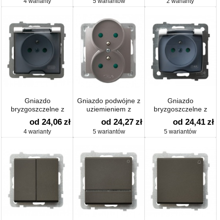
4 warianty
5 wariantów
2 warianty
Gniazdo
Gniazdo podwójne z
Gniazdo
bryzgoszczelne z
uziemieniem z
bryzgoszczelne z
uziemieniem IP-44 z
przesłonami
uziemieniem z
od 24,06
zł
od 24,27
zł
od 24,41
zł
przesłonami torów
przesłonami torów
4 warianty
5 wariantów
5 wariantów
prądowych
prądowych