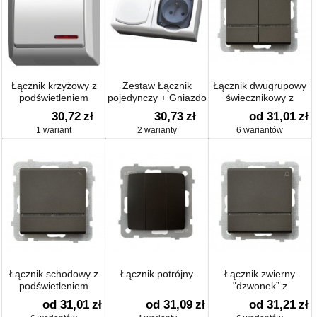
Łącznik krzyżowy z
Zestaw Łącznik
Łącznik dwugrupowy
podświetleniem
pojedynczy + Gniazdo
świecznikowy z
pojedyncze
podświetleniem
30,72
zł
30,73
zł
od 31,01
zł
1 wariant
2 warianty
6 wariantów
Łącznik schodowy z
Łącznik potrójny
Łącznik zwierny
podświetleniem
"dzwonek” z
podświetleniem
od 31,01
zł
od 31,09
zł
od 31,21
zł