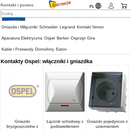
Kontakt i pomoc
PL
Gniazda i Włączniki
Schneider
Legrand
Kontakt Simon
Aparatura Elektryczna
Ospel
Berker
Osprzęt
Gira
Kable i Przewody
Domofony
Eaton
Kontakty Ospel: włączniki i gniazdka
Gniazdo
Łącznik schodowy z
Gniazdo pojedyncze z
bryzgoszczelne z
podświetleniem
uziemieniem