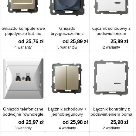
Gniazdo komputerowe
Gniazdo
Łącznik schodowy z
pojedyncze kat. 5e
bryzgoszczelne z
podświetleniem
uziemieniem schuko
pomara
od 25,76
zł
od 25,89
zł
25,89
zł
IP-44 z przesłonami
4 warianty
5 wariantów
2 warianty
torów prądowych
Gniazdo telefoniczne
Łącznik schodowy +
Łącznik kontrolny z
podwójne równoległe
jednobiegunowy
podświetleniem poma
od 25,97
zł
od 25,98
zł
25,98
zł
3 warianty
4 warianty
2 warianty