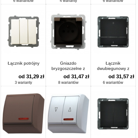
6 wariantów
4 warianty
6 wariantów
Łącznik potrójny
Gniazdo
Łącznik
bryzgoszczelne z
dwubiegunowy z
uziemieniem IP-44
podświetleniem
od 31,29
zł
od 31,47
zł
od 31,57
zł
3 warianty
8 wariantów
6 wariantów