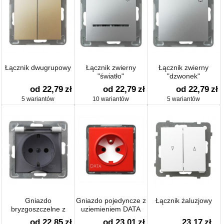
Łącznik dwugrupowy
Łącznik zwierny
Łącznik zwierny
"światło"
"dzwonek"
od 22,79
zł
od 22,79
zł
od 22,79
zł
5 wariantów
10 wariantów
5 wariantów
Gniazdo
Gniazdo pojedyncze z
Łącznik żaluzjowy
bryzgoszczelne z
uziemieniem DATA
uziemieniem schuko
od 22,85
zł
od 23,01
zł
23,17
zł