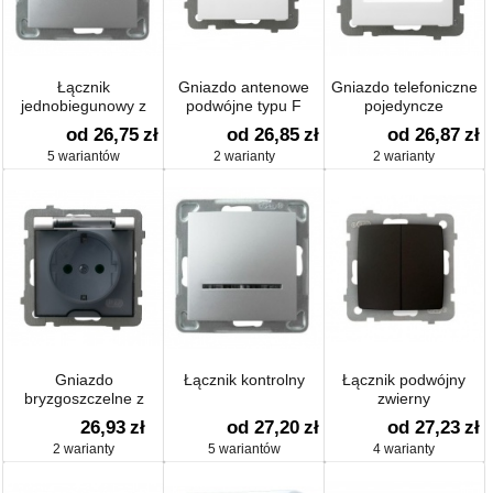
Łącznik
Gniazdo antenowe
Gniazdo telefoniczne
jednobiegunowy z
podwójne typu F
pojedyncze
podświetleniem
od 26,75
zł
od 26,85
zł
od 26,87
zł
5 wariantów
2 warianty
2 warianty
Gniazdo
Łącznik kontrolny
Łącznik podwójny
bryzgoszczelne z
zwierny
uziemieniem schuko
26,93
zł
od 27,20
zł
od 27,23
zł
IP-44 z przesłonami
2 warianty
5 wariantów
4 warianty
torów prądowych