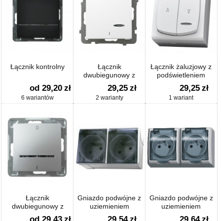
Łącznik kontrolny
Łącznik
Łącznik żaluzjowy z
dwubiegunowy z
podświetleniem
podświetleniem
od 29,20
zł
29,25
zł
29,25
zł
6 wariantów
2 warianty
1 wariant
Łącznik
Gniazdo podwójne z
Gniazdo podwójne z
dwubiegunowy z
uziemieniem
uziemieniem
podświetleniem
od 29,43
zł
29,54
zł
29,64
zł