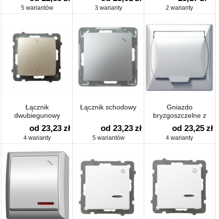
IP-44
5 wariantów
3 warianty
2 warianty
Łącznik
Łącznik schodowy
Gniazdo
dwubiegunowy
bryzgoszczelne z
uziemieniem IP-44
od 23,23
zł
od 23,23
zł
od 23,25
zł
4 warianty
5 wariantów
4 warianty