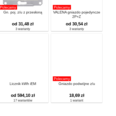
Polecamy
Polecamy
Gn. poj. z/u z przesłoną
VALENA gniazdo pojedyncze
2P+Z
od 31,48
zł
od 30,54
zł
3 warianty
3 warianty
Polecamy
Licznik kWh iEM
Gniazdo podwójne z/u
od 594,10
zł
18,69
zł
17 wariantów
1 wariant