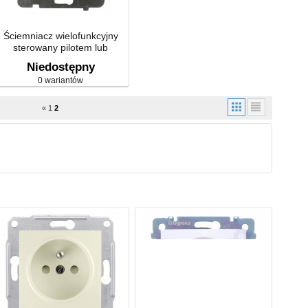
Ściemniacz wielofunkcyjny
sterowany pilotem lub
dotykiem
Niedostępny
0 wariantów
«
1
2