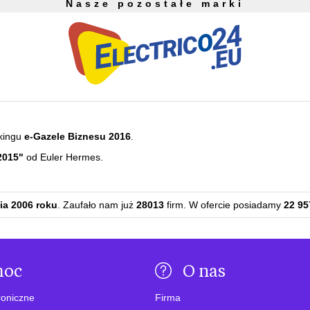
Nasze pozostałe marki
kingu
e-Gazele Biznesu 2016
.
2015"
od Euler Hermes.
ia 2006 roku
. Zaufało nam już
28013
firm. W ofercie posiadamy
22 95
moc
O nas
roniczne
Firma