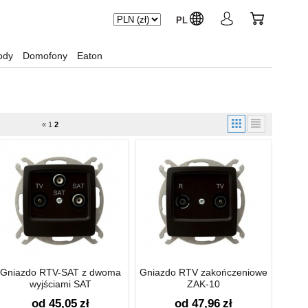
PL
ody
Domofony
Eaton
«
1
2
Gniazdo RTV-SAT z dwoma
Gniazdo RTV zakończeniowe
wyjściami SAT
ZAK-10
od 45,05
zł
od 47,96
zł