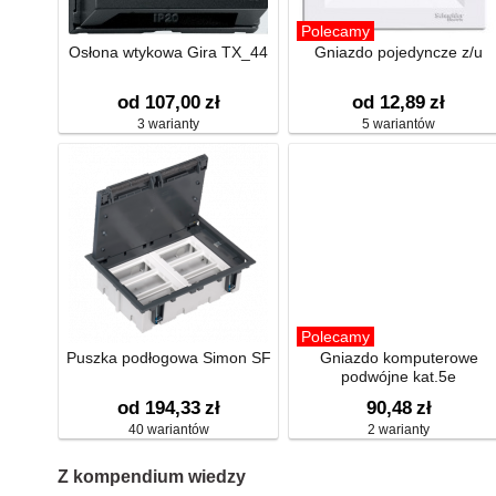
Polecamy
Osłona wtykowa Gira TX_44
Gniazdo pojedyncze z/u
od 107,00
zł
od 12,89
zł
3 warianty
5 wariantów
Polecamy
Puszka podłogowa Simon SF
Gniazdo komputerowe
podwójne kat.5e
od 194,33
zł
90,48
zł
40 wariantów
2 warianty
Z kompendium wiedzy