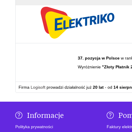
37. pozycja w Polsce
w ran
Wyróżnienie
"Złoty Płatnik 
Firma
Logisoft
prowadzi działalność już
20 lat
- od
14 sierpn
Informacje
Po
Polityka prywatności
Faktury elekt