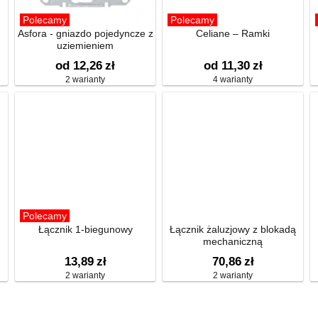
Polecamy
Polecamy
Asfora - gniazdo pojedyncze z
Celiane – Ramki
uziemieniem
od 12,26
zł
od 11,30
zł
2 warianty
4 warianty
Polecamy
Łącznik 1-biegunowy
Łącznik żaluzjowy z blokadą
mechaniczną
13,89
zł
70,86
zł
2 warianty
2 warianty