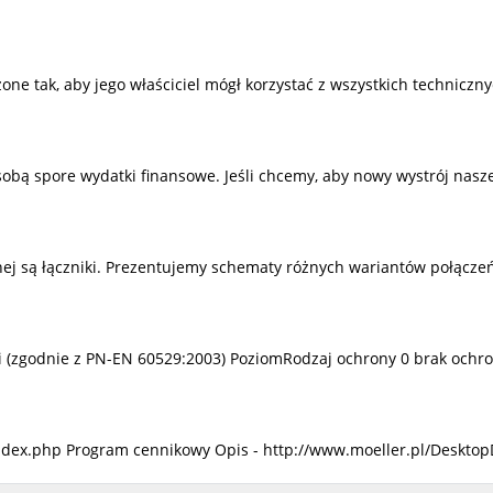
 tak, aby jego właściciel mógł korzystać z wszystkich techniczny
sobą spore wydatki finansowe. Jeśli chcemy, aby nowy wystrój nas
j są łączniki. Prezentujemy schematy różnych wariantów połączeń
mi (zgodnie z PN-EN 60529:2003) PoziomRodzaj ochrony 0 brak ochro
ndex.php Program cennikowy Opis - http://www.moeller.pl/Desktop