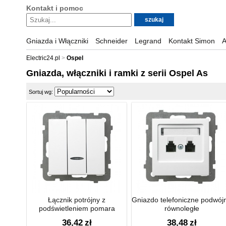
Kontakt i pomoc
Gniazda i Włączniki
Schneider
Legrand
Kontakt Simon
A
Electric24.pl
Ospel
Gniazda, włączniki i ramki z serii Ospel As
Sortuj wg:
Łącznik potrójny z
Gniazdo telefoniczne podwój
podświetleniem pomara
równoległe
36,42
zł
38,48
zł