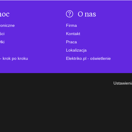
moc
O nas
roniczne
Firma
ści
Kontakt
łki
Praca
Lokalizacja
- krok po kroku
Elektriko.pl - oświetlenie
Ustawieni