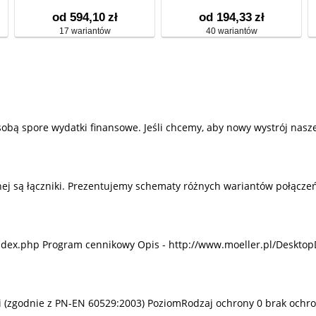
od 594,10
zł
od 194,33
zł
17 wariantów
40 wariantów
sobą spore wydatki finansowe. Jeśli chcemy, aby nowy wystrój nas
j są łączniki. Prezentujemy schematy różnych wariantów połączeń
ndex.php Program cennikowy Opis - http://www.moeller.pl/Desktop
mi (zgodnie z PN-EN 60529:2003) PoziomRodzaj ochrony 0 brak ochro