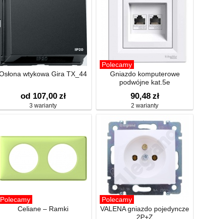
Polecamy
Osłona wtykowa Gira TX_44
Gniazdo komputerowe
podwójne kat.5e
od 107,00
zł
90,48
zł
3 warianty
2 warianty
Polecamy
Polecamy
Celiane – Ramki
VALENA gniazdo pojedyncze
2P+Z