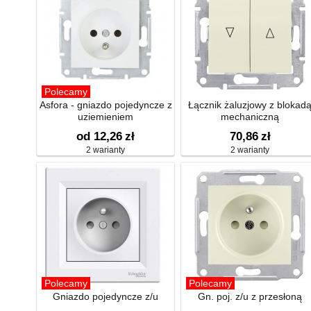
Polecamy
Asfora - gniazdo pojedyncze z
Łącznik żaluzjowy z blokad
uziemieniem
mechaniczną
od 12,26
zł
70,86
zł
2 warianty
2 warianty
Polecamy
Polecamy
Gniazdo pojedyncze z/u
Gn. poj. z/u z przesłoną