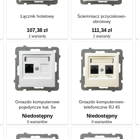
Łącznik hotelowy
Ściemniacz przyciskowo-
obrotowy
107,38
zł
111,34
zł
2 warianty
2 warianty
Gniazdo komputerowe
Gniazdo komputerowo-
pojedyncze kat. 5e
telefoniczne RJ 45
ekranowane
Niedostępny
Niedostępny
0 wariantów
0 wariantów