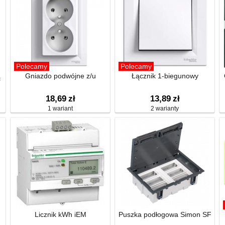
Polecamy
Polecamy
ą
Gniazdo podwójne z/u
Łącznik 1-biegunowy
18,69
zł
13,89
zł
1 wariant
2 warianty
Licznik kWh iEM
Puszka podłogowa Simon SF