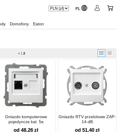
PL
ody
Domofony
Eaton
«
1
2
Gniazdo komputerowe
Gniazdo RTV przelotowe ZAP-
pojedyncze kat. 5e
14-dB
od 48,26
zł
od 51,40
zł