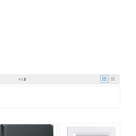
«
1
2