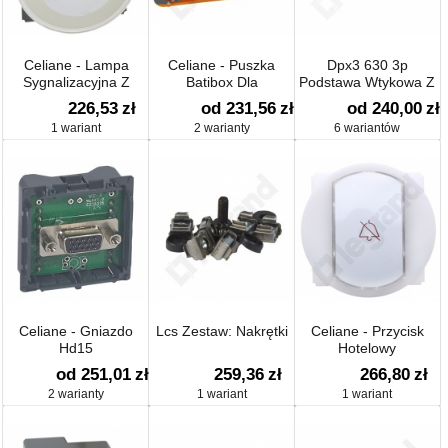
Celiane - Lampa
Celiane - Puszka
Dpx3 630 3p
Sygnalizacyjna Z
Batibox Dla
Podstawa Wtykowa Z
Własnym Zasilaniem
Multimediów
Przył. Górnym
226,53
zł
od 231,56
zł
od 240,00
zł
1 wariant
2 warianty
6 wariantów
Celiane - Gniazdo
Lcs Zestaw: Nakrętki
Celiane - Przycisk
Hd15
Hotelowy
od 251,01
zł
259,36
zł
266,80
zł
2 warianty
1 wariant
1 wariant