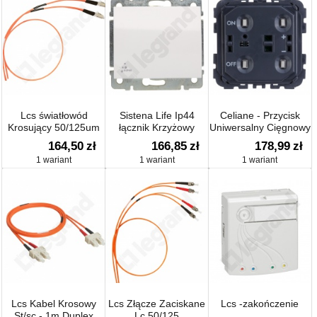
Lcs światłowód
Sistena Life Ip44
Celiane - Przycisk
Krosujący 50/125um
łącznik Krzyżowy
Uniwersalny Cięgnowy
Lc/sc Duplex Dł.3m
10ax-250v~
6a
164,50
zł
166,85
zł
178,99
zł
1 wariant
1 wariant
1 wariant
Lcs Kabel Krosowy
Lcs Złącze Zaciskane
Lcs -zakończenie
St/sc - 1m Duplex
Lc 50/125