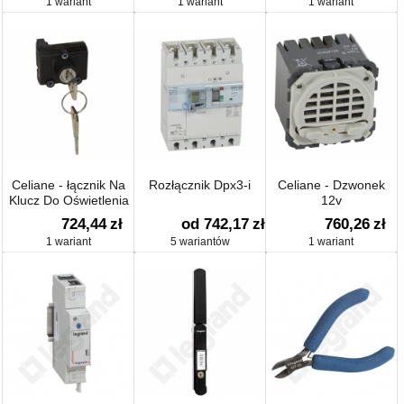
1 wariant
1 wariant
1 wariant
Czasowym 250w
Celiane - łącznik Na
Rozłącznik Dpx3-i
Celiane - Dzwonek
Klucz Do Oświetlenia
12v
Awaryjnego
724,44
zł
od 742,17
zł
760,26
zł
1 wariant
5 wariantów
1 wariant