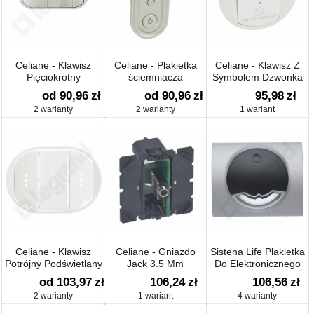
Celiane - Klawisz
Celiane - Plakietka
Celiane - Klawisz Z
Pięciokrotny
ściemniacza
Symbolem Dzwonka
Podświetlany
Hotelowy
od 90,96
zł
od 90,96
zł
95,98
zł
2 warianty
2 warianty
1 wariant
Celiane - Klawisz
Celiane - Gniazdo
Sistena Life Plakietka
Potrójny Podświetlany
Jack 3.5 Mm
Do Elektronicznego
Regulatora
od 103,97
zł
106,24
zł
106,56
zł
Temperatury
2 warianty
1 wariant
4 warianty