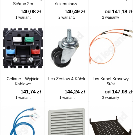
Sc/apc 2m
ściemniacza
140,08
zł
140,49
zł
od 141,18
zł
1 wariant
2 warianty
2 warianty
Celiane - Wyjście
Lcs Zestaw 4 Kółek
Lcs Kabel Krosowy
Kablowe
St/st
141,74
zł
144,24
zł
od 147,08
zł
1 wariant
1 wariant
3 warianty