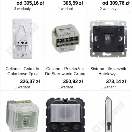
Centralnego
od 305,16
zł
305,59
zł
od 309,76
zł
3 warianty
1 wariant
2 warianty
Celiane - Gniazdo
Celiane - Przekaźnik
Sistena Life łącznik
Golarkowe 2p+z
Do Sterowania Grupą
Hotelowy -
Rolet
Mechaniczny
326,37
zł
350,92
zł
373,14
zł
1 wariant
1 wariant
1 wariant