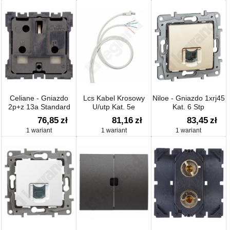
Celiane - Gniazdo
Lcs Kabel Krosowy
Niloe - Gniazdo 1xrj45
2p+z 13a Standard
U/utp Kat. 5e
Kat. 6 Stp
Angielski, Zaciski
76,85
zł
81,16
zł
83,45
zł
śrubowe
1 wariant
1 wariant
1 wariant