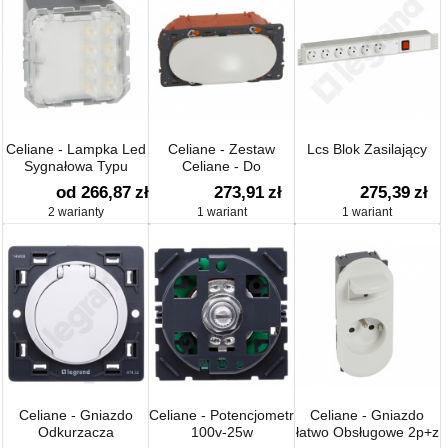
Celiane - Lampka Led
Celiane - Zestaw
Lcs Blok Zasilający
Sygnałowa Typu
Celiane - Do
''spot'' 2,2w
Połączenia źródła
od 266,87
zł
273,91
zł
275,39
zł
Sygnału I Ekranu
2 warianty
1 wariant
1 wariant
Celiane - Gniazdo
Celiane - Potencjometr
Celiane - Gniazdo
Odkurzacza
100v-25w
łatwo Obsługowe 2p+z