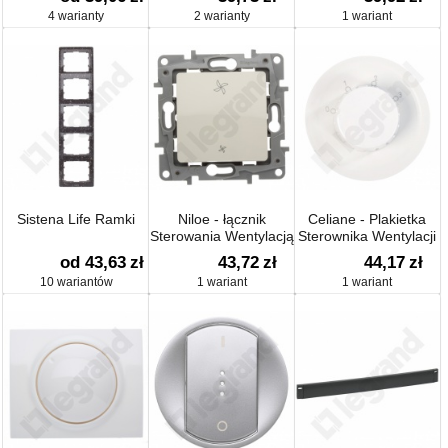
4 warianty
2 warianty
1 wariant
Sistena Life Ramki
Niloe - łącznik
Celiane - Plakietka
Sterowania Wentylacją
Sterownika Wentylacji
4-położeniowego
od 43,63
zł
43,72
zł
44,17
zł
10 wariantów
1 wariant
1 wariant