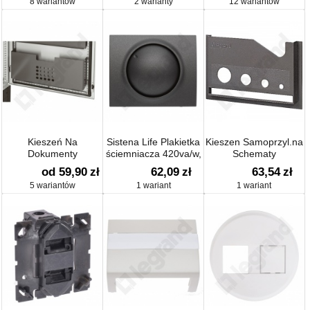
8 wariantów
2 warianty
12 wariantów
Kieszeń Na
Sistena Life Plakietka
Kieszen Samoprzyl.na
Dokumenty
ściemniacza 420va/w,
Schematy
1-10v
od 59,90
zł
62,09
zł
63,54
zł
5 wariantów
1 wariant
1 wariant