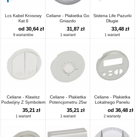
Lcs Kabel Krosowy
Celiane - Plakietka Go
Sistena Life Pazurki
Kat.6
Gniazdo
Długie
Głośnikowego
od 30,64
zł
31,87
zł
33,48
zł
Bananowego
9 wariantów
1 wariant
1 wariant
Pojedynczego Tytan
Celiane - Klawisz
Celiane - Plakietka
Celiane - Plakietka
Podwójny Z Symbolem
Potencjometru 25w
Lokalnego Panelu
Lampki
Kontrolnego Z Lcd
35,21
zł
35,21
zł
od 36,48
zł
1 wariant
1 wariant
2 warianty