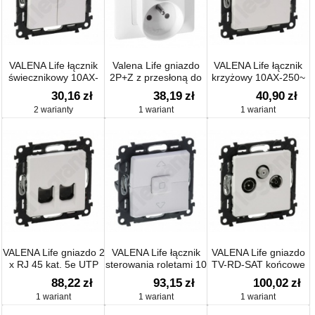
VALENA Life łącznik
Valena Life gniazdo
VALENA Life łącznik
świecznikowy 10AX-
2P+Z z przesłoną do
krzyżowy 10AX-250~
250~
ramek wielokrotnych
30,16
zł
38,19
zł
40,90
zł
16 A – 250 V~
2 warianty
1 wariant
1 wariant
VALENA Life gniazdo 2
VALENA Life łącznik
VALENA Life gniazdo
x RJ 45 kat. 5e UTP
sterowania roletami 10
TV-RD-SAT końcowe
A – 230 V~
1.5 dB
88,22
zł
93,15
zł
100,02
zł
1 wariant
1 wariant
1 wariant