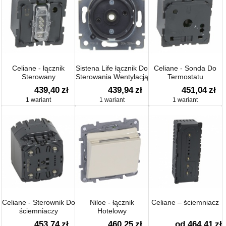
Celiane - łącznik
Sistena Life łącznik Do
Celiane - Sonda Do
Sterowany
Sterowania Wentylacją
Termostatu
Przyciskiem 2000w
4 Pozycje (0-1-2-3)
Pokojowego
439,40
zł
439,94
zł
451,04
zł
20a 250v~
1 wariant
1 wariant
1 wariant
Celiane - Sterownik Do
Niloe - łącznik
Celiane – ściemniacz
ściemniaczy
Hotelowy
Modułowych
453,74
zł
460,25
zł
od 464,41
zł