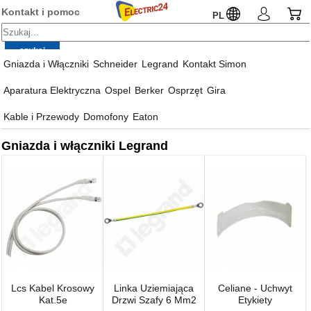
Kontakt i pomoc
PL
Gniazda i Włączniki
Schneider
Legrand
Kontakt Simon
Aparatura Elektryczna
Ospel
Berker
Osprzęt
Gira
Kable i Przewody
Domofony
Eaton
Gniazda i włączniki Legrand
Lcs Kabel Krosowy
Linka Uziemiająca
Celiane - Uchwyt
Kat.5e
Drzwi Szafy 6 Mm2
Etykiety