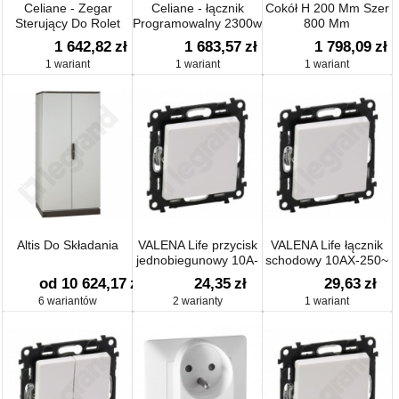
Celiane - Zegar
Celiane - łącznik
Cokół H 200 Mm Szer
Sterujący Do Rolet
Programowalny 2300w
800 Mm
1 642,82
zł
1 683,57
zł
1 798,09
zł
1 wariant
1 wariant
1 wariant
Altis Do Składania
VALENA Life przycisk
VALENA Life łącznik
jednobiegunowy 10A-
schodowy 10AX-250~
250V
od 10 624,17
zł
24,35
zł
29,63
zł
6 wariantów
2 warianty
1 wariant