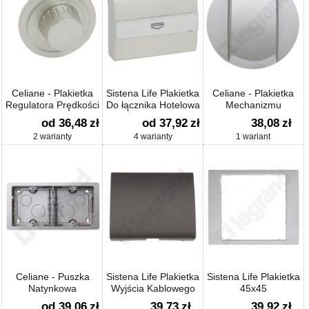
Celiane - Plakietka
Sistena Life Plakietka
Celiane - Plakietka
Regulatora Prędkości
Do łącznika Hotelowa
Mechanizmu
Wentylatora 400w
Mechanicznego
Cięgnowego
od 36,48
zł
od 37,92
zł
38,08
zł
2 warianty
4 warianty
1 wariant
Celiane - Puszka
Sistena Life Plakietka
Sistena Life Plakietka
Natynkowa
Wyjścia Kablowego
45x45
od 39,06
zł
39,73
zł
39,92
zł