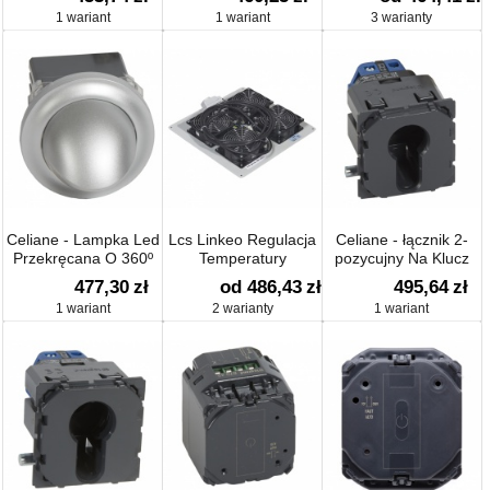
1 wariant
1 wariant
3 warianty
Celiane - Lampka Led
Lcs Linkeo Regulacja
Celiane - łącznik 2-
Przekręcana O 360º
Temperatury
pozycujny Na Klucz
477,30
zł
od 486,43
zł
495,64
zł
1 wariant
2 warianty
1 wariant