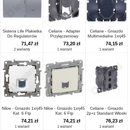
Sistena Life Plakietka
Celiane - Adapter
Celiane - Gniazdo
Do Regulatorów
Przyłączeniowy
Multimedialne 1xrj45
Oświetlenia
Systimax
Stp Kat.6
71,47
zł
73,20
zł
74,15
zł
Przyciskowych
2 warianty
1 wariant
1 wariant
Niloe - Gniazdo 1xrj45
Niloe - Gniazdo 1xrj45
Celiane - Gniazdo
Kat. 6 Ftp
Kat. 6 Ftp
2p+z Standard Włoski
16a, Zaciski Srubowe
74,21
zł
74,21
zł
76,23
zł
1 wariant
1 wariant
1 wariant