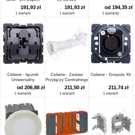
191,93
zł
191,93
zł
od 194,35
zł
1 wariant
1 wariant
2 warianty
Celiane - łącznik
Celiane - Zestaw
Celiane - Gniazdo Xlr
Uniwersalny
Przyłączy Centralnego
Odkurzacza
od 206,88
zł
211,50
zł
211,74
zł
2 warianty
1 wariant
1 wariant