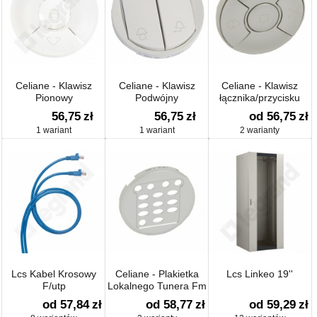
Celiane - Klawisz
Celiane - Klawisz
Celiane - Klawisz
Pionowy
Podwójny
łącznika/przycisku
łącznika/przyciksu
Lampka/kinkiet
Sterowania Rolet
56,75
zł
56,75
zł
od 56,75
zł
Hotelowego
1 wariant
1 wariant
2 warianty
Sterowania Rolet
Lcs Kabel Krosowy
Celiane - Plakietka
Lcs Linkeo 19''
F/utp
Lokalnego Tunera Fm
Z Interkomem
od 57,84
zł
od 58,77
zł
od 59,29
zł