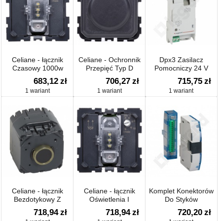
Celiane - łącznik
Celiane - Ochronnik
Dpx3 Zasilacz
Czasowy 1000w
Przepięć Typ D
Pomocniczy 24 V
Ac/dc
683,12
zł
706,27
zł
715,75
zł
1 wariant
1 wariant
1 wariant
Celiane - łącznik
Celiane - łącznik
Komplet Konektorów
Bezdotykowy Z
Oświetlenia I
Do Styków
Zaciskiem N 1000w
Wentylacji Z
Pomocniczych Dpx3
718,94
zł
718,94
zł
720,20
zł
Opóżnieniem