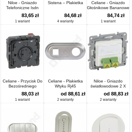
Niloe - Gniazdo
Sistena – Plakietka
Celiane - Gniazdo
Telefoniczne Isdn
Głośnikowe Bananowe
1xrj45
Pojedyncze
83,65
zł
84,68
zł
84,74
zł
1 wariant
4 warianty
1 wariant
Celiane - Przycisk Do
Celiane - Plakietka
Niloe - Gniazdo
Bezośredniego
Wtyku Rj45
światłowodowe 2 X
Sterowania Roletami
Sc/apc
88,03
zł
od 88,61
zł
od 88,83
zł
1 wariant
2 warianty
2 warianty