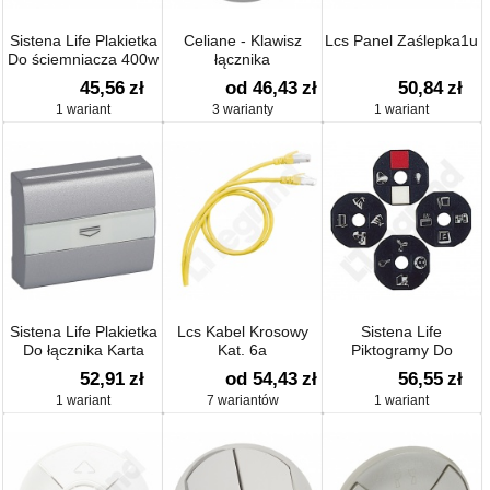
Sistena Life Plakietka
Celiane - Klawisz
Lcs Panel Zaślepka1u
Do ściemniacza 400w
łącznika
Dwubiegunowego
45,56
zł
od 46,43
zł
50,84
zł
1 wariant
3 warianty
1 wariant
Sistena Life Plakietka
Lcs Kabel Krosowy
Sistena Life
Do łącznika Karta
Kat. 6a
Piktogramy Do
Hotelowa
Klawiszy
52,91
zł
od 54,43
zł
56,55
zł
Podświetlanych Z
1 wariant
7 wariantów
1 wariant
Kwadratowym
Okienkiem