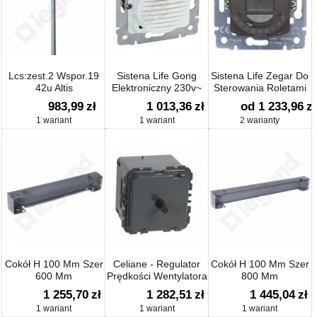
Lcs:zest.2 Wspor.19
Sistena Life Gong
Sistena Life Zegar Do
42u Altis
Elektroniczny 230v~
Sterowania Roletami
983,99
zł
1 013,36
zł
od 1 233,96
zł
1 wariant
1 wariant
2 warianty
Cokół H 100 Mm Szer
Celiane - Regulator
Cokół H 100 Mm Szer
600 Mm
Prędkości Wentylatora
800 Mm
400w
1 255,70
zł
1 282,51
zł
1 445,04
zł
1 wariant
1 wariant
1 wariant