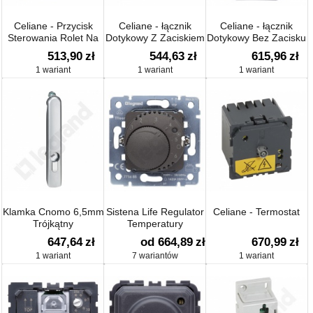
Celiane - Przycisk
Celiane - łącznik
Celiane - łącznik
Sterowania Rolet Na
Dotykowy Z Zaciskiem
Dotykowy Bez Zacisku
Klucz
N 1000w
N 40-400w
513,90
zł
544,63
zł
615,96
zł
1 wariant
1 wariant
1 wariant
Klamka Cnomo 6,5mm
Sistena Life Regulator
Celiane - Termostat
Trójkątny
Temperatury
647,64
zł
od 664,89
zł
670,99
zł
1 wariant
7 wariantów
1 wariant