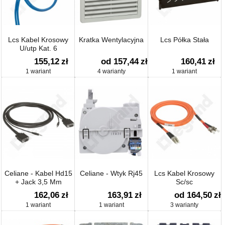
Lcs Kabel Krosowy
Kratka Wentylacyjna
Lcs Półka Stała
U/utp Kat. 6
155,12
zł
od 157,44
zł
160,41
zł
1 wariant
4 warianty
1 wariant
Celiane - Kabel Hd15
Celiane - Wtyk Rj45
Lcs Kabel Krosowy
+ Jack 3,5 Mm
Sc/sc
162,06
zł
163,91
zł
od 164,50
zł
1 wariant
1 wariant
3 warianty