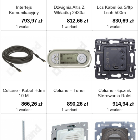
Interfejs
Dźwignia Altis Z
Lcs Kabel 6a S/ftp
Komunikacyjny
Wkładką 2433a
Lsoh 500m
Mofbus Dpx3
793,97
zł
812,66
zł
830,69
zł
1 wariant
1 wariant
1 wariant
Celiane - Kabel Hdmi
Celiane – Tuner
Celiane - łącznik
10 M
Sterowania Rolet
866,26
zł
890,26
zł
914,94
zł
1 wariant
1 wariant
1 wariant