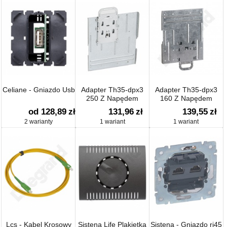
Celiane - Gniazdo Usb
Adapter Th35-dpx3
Adapter Th35-dpx3
250 Z Napędem
160 Z Napędem
Silnikowym
Silnikowym
od 128,89
zł
131,96
zł
139,55
zł
2 warianty
1 wariant
1 wariant
Lcs - Kabel Krosowy
Sistena Life Plakietka
Sistena - Gniazdo rj45