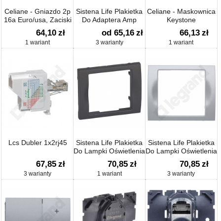
Celiane - Gniazdo 2p
Sistena Life Plakietka
Celiane - Maskownica
16a Euro/usa, Zaciski
Do Adaptera Amp
Keystone
Srubowe
64,10
zł
od 65,16
zł
66,13
zł
1 wariant
3 warianty
1 wariant
Lcs Dubler 1x2rj45
Sistena Life Plakietka
Sistena Life Plakietka
Do Lampki Oświetlenia
Do Lampki Oświetlenia
Awaryjengo
Awaryjnego
67,85
zł
70,85
zł
70,85
zł
3 warianty
1 wariant
3 warianty