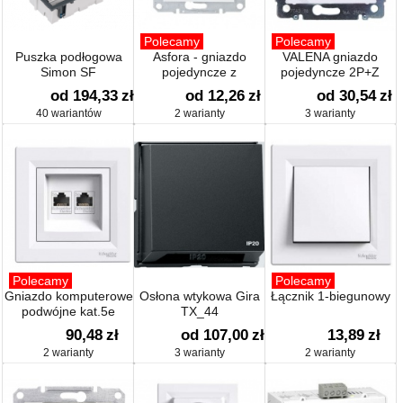
Polecamy
Polecamy
Puszka podłogowa
Asfora - gniazdo
VALENA gniazdo
Simon SF
pojedyncze z
pojedyncze 2P+Z
uziemieniem
od 194,33
zł
od 12,26
zł
od 30,54
zł
40 wariantów
2 warianty
3 warianty
Polecamy
Polecamy
Gniazdo komputerowe
Osłona wtykowa Gira
Łącznik 1-biegunowy
podwójne kat.5e
TX_44
90,48
zł
od 107,00
zł
13,89
zł
2 warianty
3 warianty
2 warianty