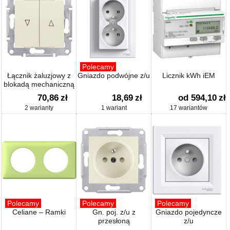
Polecamy
Łącznik żaluzjowy z
Gniazdo podwójne z/u
Licznik kWh iEM
blokadą mechaniczną
70,86
zł
18,69
zł
od 594,10
zł
2 warianty
1 wariant
17 wariantów
Polecamy
Polecamy
Polecamy
Celiane – Ramki
Gn. poj. z/u z
Gniazdo pojedyncze
przesłoną
z/u