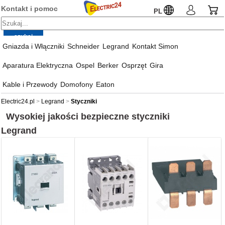
Kontakt i pomoc
PL
Gniazda i Włączniki
Schneider
Legrand
Kontakt Simon
Aparatura Elektryczna
Ospel
Berker
Osprzęt
Gira
Kable i Przewody
Domofony
Eaton
Electric24.pl
Legrand
Styczniki
Wysokiej jakości bezpieczne styczniki
Legrand