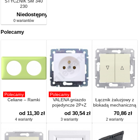
STYCZNIK SM 340
230
Niedostępny
0 wariantów
Polecamy
Polecamy
Polecamy
Celiane – Ramki
VALENA gniazdo
Łącznik żaluzjowy z
pojedyncze 2P+Z
blokadą mechaniczną
od 11,30
zł
od 30,54
zł
70,86
zł
4 warianty
3 warianty
2 warianty