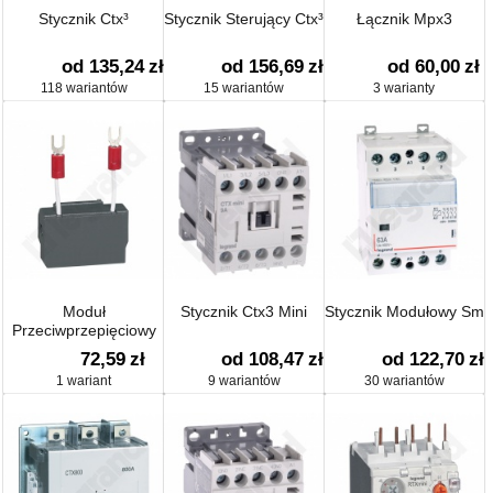
Stycznik Ctx³
Stycznik Sterujący Ctx³
Łącznik Mpx3
od 135,24
zł
od 156,69
zł
od 60,00
zł
118 wariantów
15 wariantów
3 warianty
Moduł
Stycznik Ctx3 Mini
Stycznik Modułowy Sm
Przeciwprzepięciowy
200-240v Ac/dc
72,59
zł
od 108,47
zł
od 122,70
zł
1 wariant
9 wariantów
30 wariantów