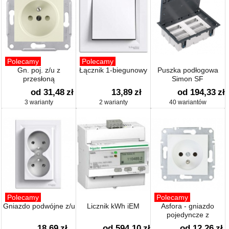
Polecamy
Polecamy
Gn. poj. z/u z
Łącznik 1-biegunowy
Puszka podłogowa
przesłoną
Simon SF
od 31,48
zł
13,89
zł
od 194,33
zł
3 warianty
2 warianty
40 wariantów
Polecamy
Polecamy
Gniazdo podwójne z/u
Licznik kWh iEM
Asfora - gniazdo
pojedyncze z
uziemieniem
18,69
zł
od 594,10
zł
od 12,26
zł