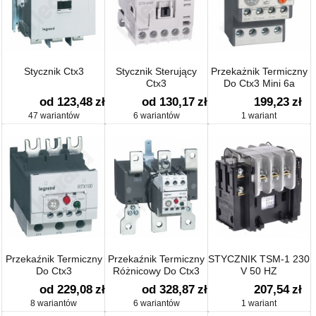
Stycznik Ctx3
Stycznik Sterujący
Przekażnik Termiczny
Ctx3
Do Ctx3 Mini 6a
1no1nc
od 123,48
zł
od 130,17
zł
199,23
zł
47 wariantów
6 wariantów
1 wariant
Przekaźnik Termiczny
Przekaźnik Termiczny
STYCZNIK TSM-1 230
Do Ctx3
Różnicowy Do Ctx3
V 50 HZ
od 229,08
zł
od 328,87
zł
207,54
zł
8 wariantów
6 wariantów
1 wariant