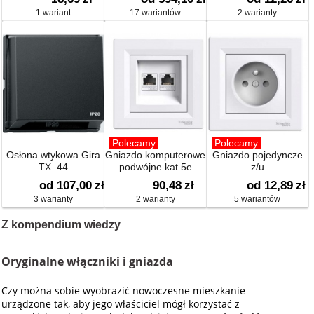
1 wariant
17 wariantów
2 warianty
Polecamy
Polecamy
Osłona wtykowa Gira
Gniazdo komputerowe
Gniazdo pojedyncze
TX_44
podwójne kat.5e
z/u
od 107,00
zł
90,48
zł
od 12,89
zł
3 warianty
2 warianty
5 wariantów
Z kompendium wiedzy
Oryginalne włączniki i gniazda
Czy można sobie wyobrazić nowoczesne mieszkanie
urządzone tak, aby jego właściciel mógł korzystać z