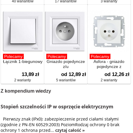
40 wariantów
17 wariantów
3 warianty
Polecamy
Polecamy
Polecamy
Łącznik 1-biegunowy
Gniazdo pojedyncze
Asfora - gniazdo
z/u
pojedyncze z
uziemieniem
13,89
zł
od 12,89
zł
od 12,26
zł
2 warianty
5 wariantów
2 warianty
Z kompendium wiedzy
Stopień szczelności IP w osprzęcie elektrycznym
Pierwszy znak (IPx0): zabezpieczenie przed ciałami stałymi
(zgodnie z PN-EN 60529:2003) PoziomRodzaj ochrony 0 brak
ochrony 1 ochrona przed...
czytaj całość »