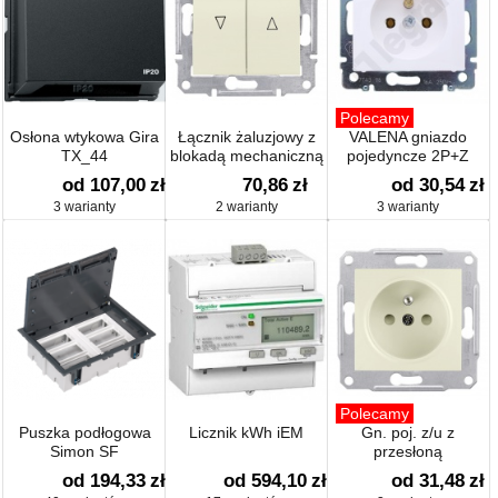
Polecamy
Osłona wtykowa Gira
Łącznik żaluzjowy z
VALENA gniazdo
TX_44
blokadą mechaniczną
pojedyncze 2P+Z
od 107,00
zł
70,86
zł
od 30,54
zł
3 warianty
2 warianty
3 warianty
Polecamy
Puszka podłogowa
Licznik kWh iEM
Gn. poj. z/u z
Simon SF
przesłoną
od 194,33
zł
od 594,10
zł
od 31,48
zł