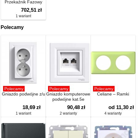
Przekaźnik Fazowy
400v~
702,51
zł
1 wariant
Polecamy
Polecamy
Polecamy
Polecamy
Gniazdo podwójne z/u
Gniazdo komputerowe
Celiane – Ramki
podwójne kat.5e
18,69
zł
90,48
zł
od 11,30
zł
1 wariant
2 warianty
4 warianty