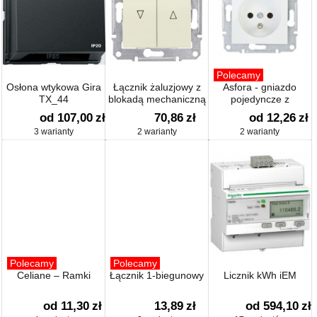
Polecamy
Osłona wtykowa Gira
Łącznik żaluzjowy z
Asfora - gniazdo
TX_44
blokadą mechaniczną
pojedyncze z
uziemieniem
od 107,00
zł
70,86
zł
od 12,26
zł
3 warianty
2 warianty
2 warianty
Polecamy
Polecamy
Celiane – Ramki
Łącznik 1-biegunowy
Licznik kWh iEM
od 11,30
zł
13,89
zł
od 594,10
zł