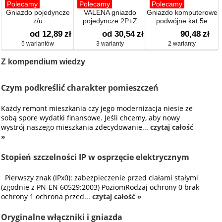
Polecamy
Polecamy
Polecamy
Gniazdo pojedyncze
VALENA gniazdo
Gniazdo komputerowe
z/u
pojedyncze 2P+Z
podwójne kat.5e
od 12,89
zł
od 30,54
zł
90,48
zł
5 wariantów
3 warianty
2 warianty
Z kompendium wiedzy
Czym podkreślić charakter pomieszczeń
Każdy remont mieszkania czy jego modernizacja niesie ze
sobą spore wydatki finansowe. Jeśli chcemy, aby nowy
wystrój naszego mieszkania zdecydowanie...
czytaj całość
»
Stopień szczelności IP w osprzęcie elektrycznym
Pierwszy znak (IPx0): zabezpieczenie przed ciałami stałymi
(zgodnie z PN-EN 60529:2003) PoziomRodzaj ochrony 0 brak
ochrony 1 ochrona przed...
czytaj całość »
Oryginalne włączniki i gniazda