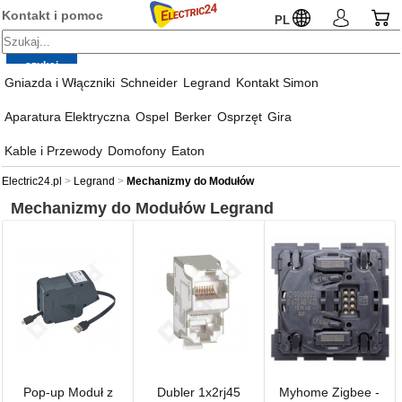
Kontakt i pomoc
PL
Gniazda i Włączniki
Schneider
Legrand
Kontakt Simon
Aparatura Elektryczna
Ospel
Berker
Osprzęt
Gira
Kable i Przewody
Domofony
Eaton
Electric24.pl
Legrand
Mechanizmy do Modułów
Mechanizmy do Modułów
Legrand
Pop-up Moduł z
Dubler 1x2rj45
Myhome Zigbee -