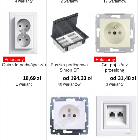
4 warianty
2 warianty
17 wariantów
Polecamy
Polecamy
Gniazdo podwójne z/u
Puszka podłogowa
Gn. poj. z/u z
Simon SF
przesłoną
18,69
zł
od 194,33
zł
od 31,48
zł
1 wariant
40 wariantów
3 warianty