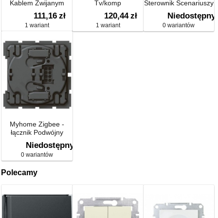
Kablem Zwijanym
Tv/komp
Sterownik Scenariuszy
Micro Usb
111,16
zł
120,44
zł
Niedostępny
1 wariant
1 wariant
0 wariantów
Myhome Zigbee -
łącznik Podwójny
Grupowy(nadajnik)
Niedostępny
0 wariantów
Polecamy