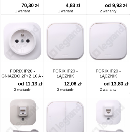
z przesłoną
BIAŁY
250 V
70,30
zł
4,83
zł
od 9,93
zł
1 wariant
1 wariant
2 warianty
FORIX IP20 -
FORIX IP20 -
FORIX IP20 -
GNIAZDO 2P+Z 16 A -
ŁĄCZNIK
ŁĄCZNIK
250 V
JEDNOBIEGUNOWY
SCHODOWY 10 AX
od 11,13
zł
12,06
zł
od 13,80
zł
10 AX
2 warianty
2 warianty
2 warianty