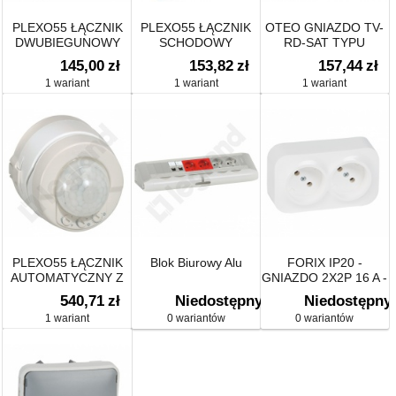
PLEXO55 ŁĄCZNIK
PLEXO55 ŁĄCZNIK
OTEO GNIAZDO TV-
DWUBIEGUNOWY
SCHODOWY
RD-SAT TYPU
PODÓWJNY
GWIAZDA
145,00
zł
153,82
zł
157,44
zł
PODŚWIETLANYCH
1 wariant
1 wariant
1 wariant
10AX-250V~
PLEXO55 ŁĄCZNIK
Blok Biurowy Alu
FORIX IP20 -
AUTOMATYCZNY Z
GNIAZDO 2X2P 16 A -
DETEKTOREM
250 V
540,71
zł
Niedostępny
Niedostępny
RUCHU
1 wariant
0 wariantów
0 wariantów