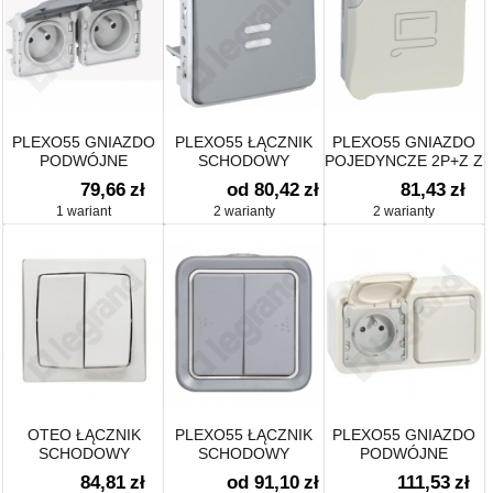
PLEXO55 GNIAZDO
PLEXO55 ŁĄCZNIK
PLEXO55 GNIAZDO
PODWÓJNE
SCHODOWY
POJEDYNCZE 2P+Z Z
POZIOME 2X2P+Z
PODŚWIETLANY
BLOKADĄ
79,66
zł
od 80,42
zł
81,43
zł
SZARE 16A-250V~
1 wariant
2 warianty
2 warianty
OTEO ŁĄCZNIK
PLEXO55 ŁĄCZNIK
PLEXO55 GNIAZDO
SCHODOWY
SCHODOWY
PODWÓJNE
PODWÓJNY
PODWÓJNY
POZIOME 2X2P+Z
84,81
zł
od 91,10
zł
111,53
zł
BIAŁY/ ECRU 16A-