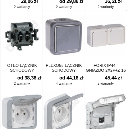
29,06
zł
od 29,86
zł
36,51
zł
AX
2 warianty
2 warianty
2 warianty
OTEO ŁĄCZNIK
PLEXO55 ŁĄCZNIK
FORIX IP44 -
SCHODOWY
SCHODOWY
GNIAZDO 2X2P+Z 16
A - 250 V
od 38,38
zł
od 44,18
zł
45,44
zł
2 warianty
4 warianty
2 warianty