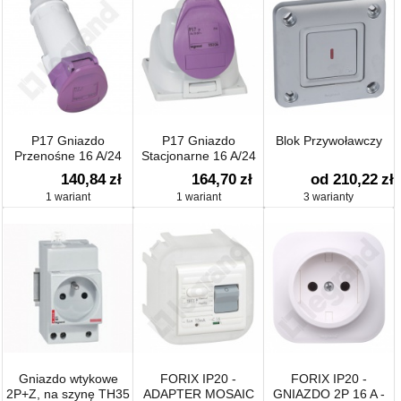
P17 Gniazdo
P17 Gniazdo
Blok Przywoławczy
Przenośne 16 A/24
Stacjonarne 16 A/24
V/2p Ip44
V/2p Ip44
140,84
zł
164,70
zł
od 210,22
zł
1 wariant
1 wariant
3 warianty
Gniazdo wtykowe
FORIX IP20 -
FORIX IP20 -
2P+Z, na szynę TH35
ADAPTER MOSAIC
GNIAZDO 2P 16 A -