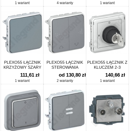
1 wariant
4 warianty
1 wariant
250V~
PLEXO55 ŁĄCZNIK
PLEXO55 ŁĄCZNIK
PLEXO55 ŁĄCZNIK Z
KRZYŻOWY SZARY
STEROWANIA
KLUCZEM 2-3
10AX-250V~
ROLETAMI (BLOKADA
POZYCJE
111,61
zł
od 130,80
zł
140,66
zł
MECHANICZNA)
1 wariant
2 warianty
1 wariant