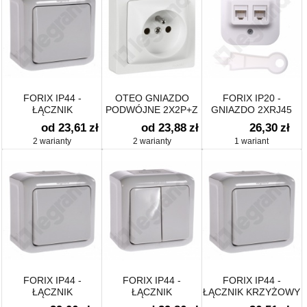
FORIX IP44 -
OTEO GNIAZDO
FORIX IP20 -
ŁĄCZNIK
PODWÓJNE 2X2P+Z
GNIAZDO 2XRJ45
JEDNOBIEGUNOWY
Z PRZESŁONĄ
KAT. 5E UTP BIAŁE
od 23,61
zł
od 23,88
zł
26,30
zł
10 AX
STYKÓW KOMPLET
2 warianty
2 warianty
1 wariant
FORIX IP44 -
FORIX IP44 -
FORIX IP44 -
ŁĄCZNIK
ŁĄCZNIK
ŁĄCZNIK KRZYŻOWY
SCHODOWY 10 AX
ŚWIECZNIKOWY 10
10 AX