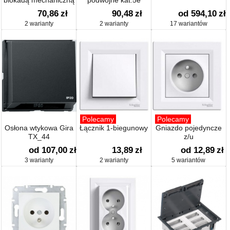
blokadą mechaniczną
podwójne kat.5e
70,86
zł
90,48
zł
od 594,10
zł
2 warianty
2 warianty
17 wariantów
Polecamy
Polecamy
Osłona wtykowa Gira
Łącznik 1-biegunowy
Gniazdo pojedyncze
TX_44
z/u
od 107,00
zł
13,89
zł
od 12,89
zł
3 warianty
2 warianty
5 wariantów