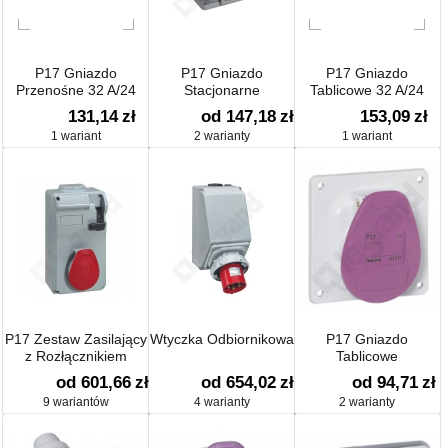
P17 Gniazdo
P17 Gniazdo
P17 Gniazdo
Przenośne 32 A/24
Stacjonarne
Tablicowe 32 A/24
V/2p Ip44
V/2p Ip44
131,14
zł
od 147,18
zł
153,09
zł
1 wariant
2 warianty
1 wariant
P17 Zestaw Zasilający
Wtyczka Odbiornikowa
P17 Gniazdo
z Rozłącznikiem
Tablicowe
od 601,66
zł
od 654,02
zł
od 94,71
zł
9 wariantów
4 warianty
2 warianty