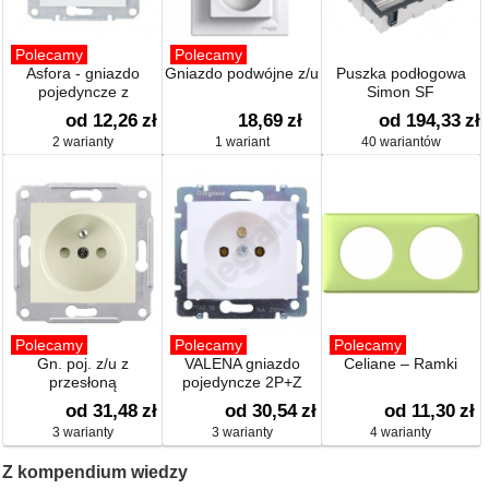
Polecamy
Polecamy
Asfora - gniazdo
Gniazdo podwójne z/u
Puszka podłogowa
pojedyncze z
Simon SF
uziemieniem
od 12,26
zł
18,69
zł
od 194,33
zł
2 warianty
1 wariant
40 wariantów
Polecamy
Polecamy
Polecamy
Gn. poj. z/u z
VALENA gniazdo
Celiane – Ramki
przesłoną
pojedyncze 2P+Z
od 31,48
zł
od 30,54
zł
od 11,30
zł
3 warianty
3 warianty
4 warianty
Z kompendium wiedzy