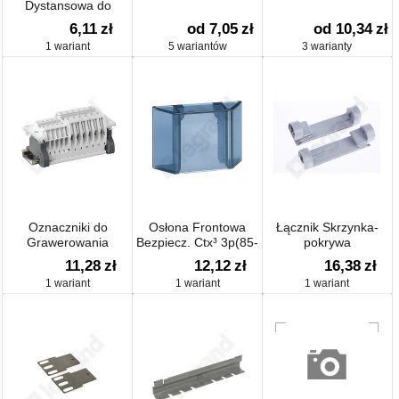
Dystansowa do
Uchwytów
6,11
zł
od 7,05
zł
od 10,34
zł
1 wariant
5 wariantów
3 warianty
Oznaczniki do
Osłona Frontowa
Łącznik Skrzynka-
Grawerowania
Bezpiecz. Ctx³ 3p(85-
pokrywa
800a) / 4p(165-900a)
11,28
zł
12,12
zł
16,38
zł
1 wariant
1 wariant
1 wariant