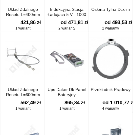
Układ Zdalnego
Indukcyjna Stacja
Osłona Tylna Dcx-m
Resetu L=400mm
Ładująca 5 V - 1000
Ma + Usb 5 V - 2400
421,86
zł
od 471,81
zł
od 493,53
zł
Ma
1 wariant
2 warianty
2 warianty
Układ Zdalnego
Ups Daker Dk Panel
Przekładnik Prądowy
Resetu L=600mm
Bateryjny
562,49
zł
865,34
zł
od 1 010,77
zł
1 wariant
1 wariant
4 warianty