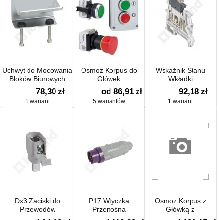
Uchwyt do Mocowania
Osmoz Korpus do
Wskaźnik Stanu
Bloków Biurowych
Główek
Wkładki
Podświetlanych
Bezpiecznikowej
78,30
zł
od 86,91
zł
92,18
zł
110/250vac
1 wariant
5 wariantów
1 wariant
Dx3 Zaciski do
P17 Wtyczka
Osmoz Korpus z
Przewodów
Przenośna
Główką z
Aluminiowych
Podświetleniem