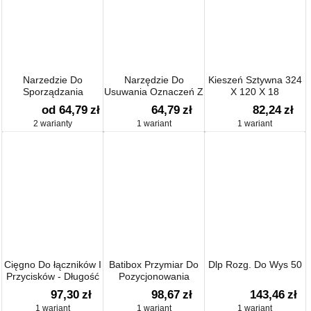
Narzedzie Do
Narzędzie Do
Kieszeń Sztywna 324
Sporządzania
Usuwania Oznaczeń Z
X 120 X 18
Oznaczeń
Uchwytów 15 Mm
od 64,79
zł
64,79
zł
82,24
zł
2 warianty
1 wariant
1 wariant
Cięgno Do łączników I
Batibox Przymiar Do
Dlp Rozg. Do Wys 50
Przycisków - Długość
Pozycjonowania
1,5 M
Otworów
97,30
zł
98,67
zł
143,46
zł
1 wariant
1 wariant
1 wariant