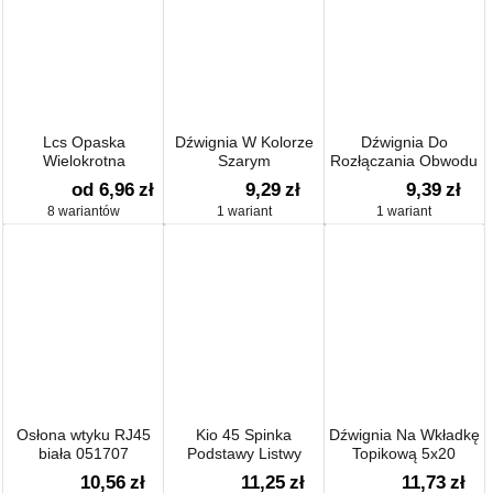
Lcs Opaska
Dźwignia W Kolorze
Dźwignia Do
Wielokrotna
Szarym
Rozłączania Obwodu
Neutralnego
od 6,96
zł
9,29
zł
9,39
zł
8 wariantów
1 wariant
1 wariant
Osłona wtyku RJ45
Kio 45 Spinka
Dźwignia Na Wkładkę
biała 051707
Podstawy Listwy
Topikową 5x20
10,56
zł
11,25
zł
11,73
zł