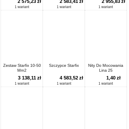
2 575,23
zł
2 583,41
zł
2 955,83
zł
1 wariant
1 wariant
1 wariant
Zestaw Starfix 10-50
Szczypce Starfix
Nity Do Mocowania
Mm2
Lina 25
3 138,11
zł
4 583,52
zł
1,40
zł
1 wariant
1 wariant
1 wariant