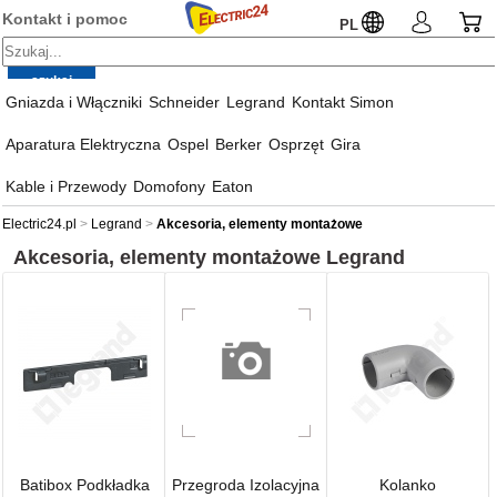
Kontakt i pomoc
PL
Gniazda i Włączniki
Schneider
Legrand
Kontakt Simon
Aparatura Elektryczna
Ospel
Berker
Osprzęt
Gira
Kable i Przewody
Domofony
Eaton
Electric24.pl
Legrand
Akcesoria, elementy montażowe
Akcesoria, elementy montażowe
Legrand
Batibox Podkładka
Przegroda Izolacyjna
Kolanko