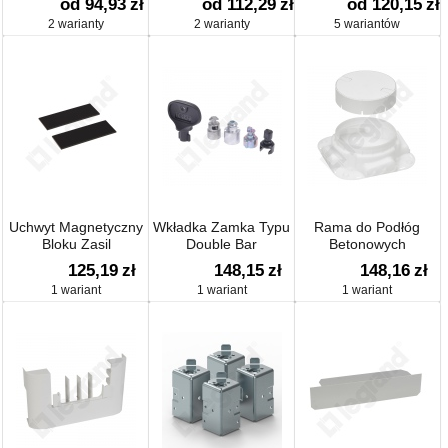
od 94,93
zł
od 112,29
zł
od 120,15
zł
2 warianty
2 warianty
5 wariantów
Uchwyt Magnetyczny
Wkładka Zamka Typu
Rama do Podłóg
Bloku Zasil
Double Bar
Betonowych
125,19
zł
148,15
zł
148,16
zł
1 wariant
1 wariant
1 wariant