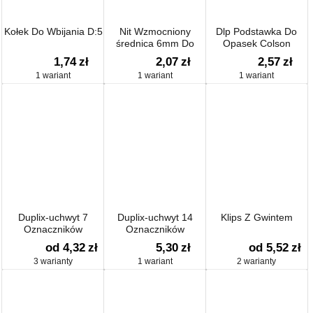
Kołek Do Wbijania D:5
Nit Wzmocniony
Dlp Podstawka Do
średnica 6mm Do
Opasek Colson
Otworów 6,5mm
1,74
zł
2,07
zł
2,57
zł
1 wariant
1 wariant
1 wariant
Duplix-uchwyt 7
Duplix-uchwyt 14
Klips Z Gwintem
Oznaczników
Oznaczników
od 4,32
zł
5,30
zł
od 5,52
zł
3 warianty
1 wariant
2 warianty