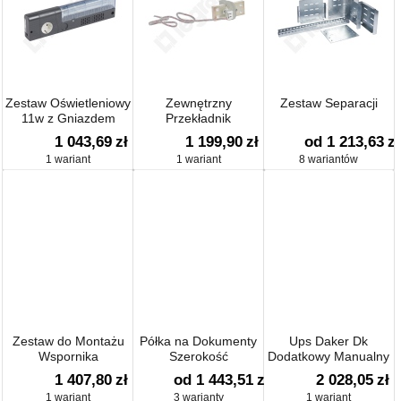
Zestaw Oświetleniowy
Zewnętrzny
Zestaw Separacji
11w z Gniazdem
Przekładnik
Schuko
Pomiarowy do
1 043,69
zł
1 199,90
zł
od 1 213,63
zł
Bieguna N Dmx³ 1600
1 wariant
1 wariant
8 wariantów
Zestaw do Montażu
Półka na Dokumenty
Ups Daker Dk
Wspornika
Szerokość
Dodatkowy Manualny
Izolacyjnego Szyn
Bypass
1 407,80
zł
od 1 443,51
zł
2 028,05
zł
Zbiorczych Spx
1 wariant
3 warianty
1 wariant