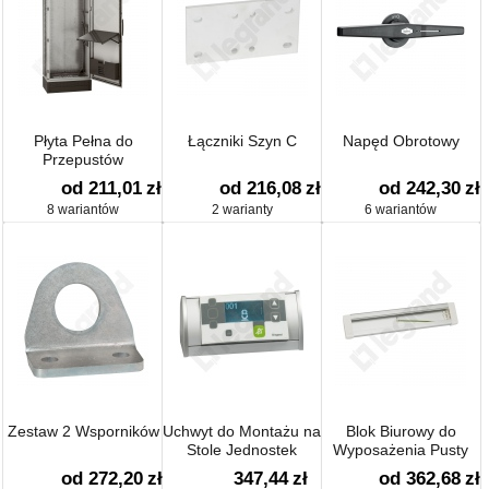
Płyta Pełna do
Łączniki Szyn C
Napęd Obrotowy
Przepustów
od 211,01
zł
od 216,08
zł
od 242,30
zł
8 wariantów
2 warianty
6 wariantów
Zestaw 2 Wsporników
Uchwyt do Montażu na
Blok Biurowy do
Stole Jednostek
Wyposażenia Pusty
Sterujących
od 272,20
zł
347,44
zł
od 362,68
zł