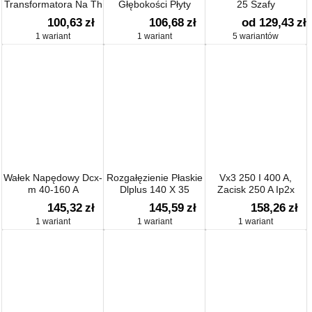
Transformatora Na Th
Głębokości Płyty
25 Szafy
35
100,63
zł
106,68
zł
od 129,43
zł
1 wariant
1 wariant
5 wariantów
Wałek Napędowy Dcx-
Rozgałęzienie Płaskie
Vx3 250 I 400 A,
m 40-160 A
Dlplus 140 X 35
Zacisk 250 A Ip2x
145,32
zł
145,59
zł
158,26
zł
1 wariant
1 wariant
1 wariant