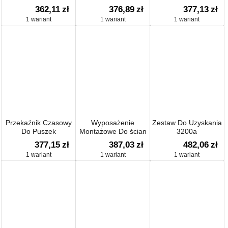
Zewnątrz Vistop 32
Metalowych
Sterujących
362,11
zł
376,89
zł
377,13
zł
1 wariant
1 wariant
1 wariant
Przekaźnik Czasowy
Wyposażenie
Zestaw Do Uzyskania
Do Puszek
Montażowe Do ścian
3200a
G/k
377,15
zł
387,03
zł
482,06
zł
1 wariant
1 wariant
1 wariant