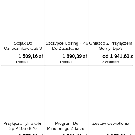
Stojak Do
Szczypce Colring P 46
Gniazdo Z Przyłączem
Oznaczników Cab 3
Do Zaciskania I
Gór/tyl Dpx3
Obcinania Opasek O
1 509,16
zł
1 890,39
zł
od 1 941,60
zł
Szerokosci Maks.
1 wariant
1 wariant
3 warianty
4,6mm
Przyłącza Tylne Obr.
Program Do
Zestaw Oświetlenia
3p P.106-dł.70
Minotoringu Zdarzeń