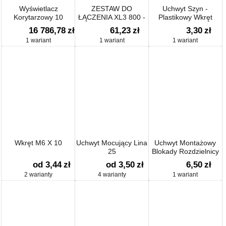
Wyświetlacz
ZESTAW DO
Uchwyt Szyn -
Korytarzowy 10
ŁĄCZENIA XL3 800 -
Plastikowy Wkręt
Cyfrowy Dwustronny
020486 - LEGRAND
śruba 6/4 Szary
16 786,78
zł
61,23
zł
3,30
zł
1 wariant
1 wariant
1 wariant
Wkręt M6 X 10
Uchwyt Mocujący Lina
Uchwyt Montażowy
25
Blokady Rozdzielnicy
Na Th 35
od 3,44
zł
od 3,50
zł
6,50
zł
2 warianty
4 warianty
1 wariant