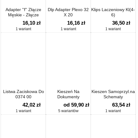
Adapter ''f'' Złącze
Dlp Adapter Plexo 32
Klips Laczeniowy Kl(4-
Męskie - Złącze
X 20
6)
Męskie
16,10
zł
16,16
zł
36,50
zł
1 wariant
1 wariant
1 wariant
Listwa Zaciskowa Do
Kieszeń Na
Kieszen Samoprzyl.na
0374 00
Dokumenty
Schematy
42,02
zł
od 59,90
zł
63,54
zł
1 wariant
5 wariantów
1 wariant