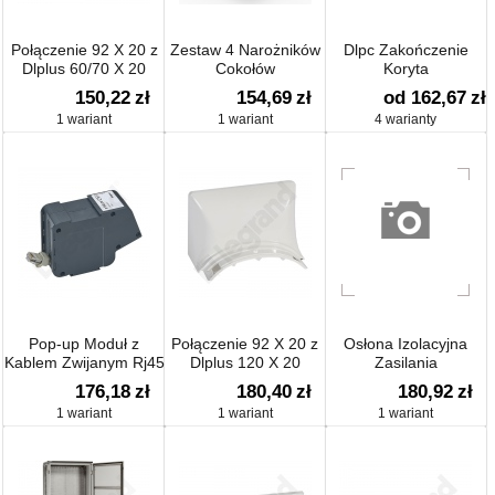
Połączenie 92 X 20 z
Zestaw 4 Narożników
Dlpc Zakończenie
Dlplus 60/70 X 20
Cokołów
Koryta
150,22
zł
154,69
zł
od 162,67
zł
1 wariant
1 wariant
4 warianty
Pop-up Moduł z
Połączenie 92 X 20 z
Osłona Izolacyjna
Kablem Zwijanym Rj45
Dlplus 120 X 20
Zasilania
Kat6utp
176,18
zł
180,40
zł
180,92
zł
1 wariant
1 wariant
1 wariant