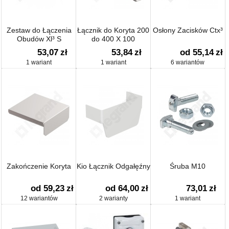
Zestaw do Łączenia
Łącznik do Koryta 200
Osłony Zacisków Ctx³
Obudów Xl³ S
do 400 X 100
53,07
zł
53,84
zł
od 55,14
zł
1 wariant
1 wariant
6 wariantów
Zakończenie Koryta
Kio Łącznik Odgałęźny
Śruba M10
od 59,23
zł
od 64,00
zł
73,01
zł
12 wariantów
2 warianty
1 wariant