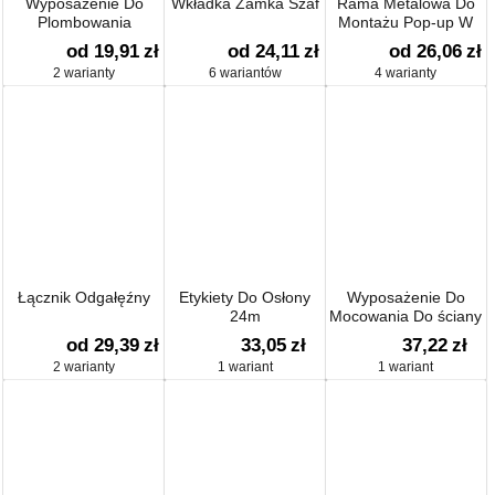
Wyposażenie Do
Wkładka Zamka Szaf
Rama Metalowa Do
Plombowania
Montażu Pop-up W
Wylewkach
od 19,91
zł
od 24,11
zł
od 26,06
zł
Betonowych
2 warianty
6 wariantów
4 warianty
Łącznik Odgałęźny
Etykiety Do Osłony
Wyposażenie Do
24m
Mocowania Do ściany
od 29,39
zł
33,05
zł
37,22
zł
2 warianty
1 wariant
1 wariant