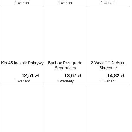
1 wariant
1 wariant
1 wariant
Kio 45 łącznik Pokrywy
Batibox Przegroda
2 Wtyki ''f'' żeńskie
Separująca
Skręcane
12,51
zł
13,67
zł
14,82
zł
1 wariant
2 warianty
1 wariant