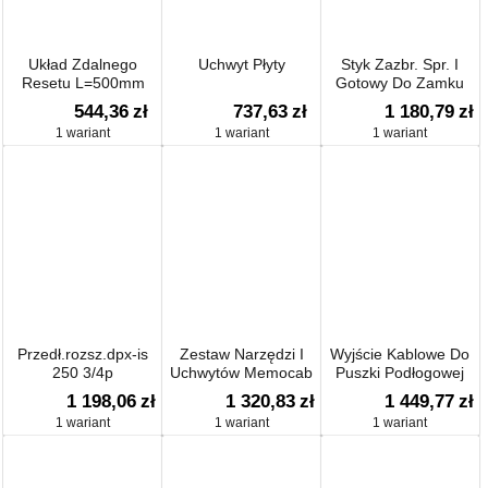
Układ Zdalnego
Uchwyt Płyty
Styk Zazbr. Spr. I
Resetu L=500mm
Gotowy Do Zamku
544,36
zł
737,63
zł
1 180,79
zł
1 wariant
1 wariant
1 wariant
Przedł.rozsz.dpx-is
Zestaw Narzędzi I
Wyjście Kablowe Do
250 3/4p
Uchwytów Memocab
Puszki Podłogowej
Ip52
1 198,06
zł
1 320,83
zł
1 449,77
zł
1 wariant
1 wariant
1 wariant