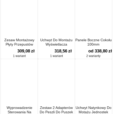
Zesaw Montażowy
Uchwyt Do Montażu
Panele Boczne Cokołu
Płyty Przepustów
Wyświetlacza
100mm
Kablowych Cabstop
309,08
zł
318,56
zł
od 338,80
zł
1 wariant
1 wariant
2 warianty
Wyprowadzenie
Zestaw 2 Adapterów
Uchwyt Natynkowy Do
Sterowania Na
Do Peszli Do Puszek
Motażu Jednostek