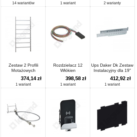
14 wariantów
1 wariant
2 warianty
Zestaw 2 Profili
Rozdzielacz 12
Ups Daker Dk Zestaw
Motażowych
Włókien
Instalacyjny dla 19"
Wysokość 1200
Rack
374,14
zł
398,58
zł
412,92
zł
1 wariant
1 wariant
1 wariant