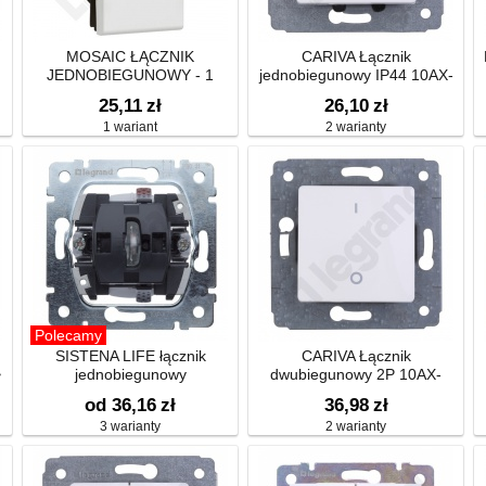
MOSAIC ŁĄCZNIK
CARIVA Łącznik
JEDNOBIEGUNOWY - 1
jednobiegunowy IP44 10AX-
MODUŁ BIAŁY 10AX-250V~
250V~
25,11
zł
26,10
zł
1 wariant
2 warianty
Polecamy
SISTENA LIFE łącznik
CARIVA Łącznik
~
jednobiegunowy
dwubiegunowy 2P 10AX-
250V~
od 36,16
zł
36,98
zł
3 warianty
2 warianty