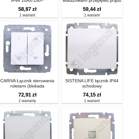
IP44 10AX-250~
wskaźnikiem przepływu prądu
58,87
zł
59,44
zł
1 wariant
1 wariant
CARIVA Łącznik sterowania
SISTENA LIFE łącznik IP44
roletami (blokada
schodowy
mechaniczna) 10A-250V~
72,91
zł
74,15
zł
2 warianty
1 wariant