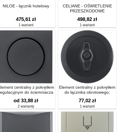
NILOE - łącznik hotelowy
CELIANE - OŚWIETLENIE
PRZESZKODOWE
475,61
zł
498,82
zł
1 wariant
1 wariant
lement centralny z pokrętłem
Element centralny z pokrętłem
regulacyjnym do ściemniacza
do łącznika obrotowego;
obrotowego B.1/B.3/B.7 Glas
czarny, połysk;
od 33,88
zł
77,02
zł
1930/Glas/Palazzo
2 warianty
1 wariant