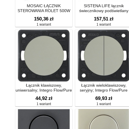
MOSAIC ŁĄCZNIK
SISTENA LIFE łącznik
STEROWANIA ROLET 500W
świecznikowy podświetlany
150,36
zł
157,51
zł
1 wariant
1 wariant
Łącznik klawiszowy,
Łącznik wieloklawiszowy,
uniwersalny; Integro Flow/Pure
seryjny; Integro Flow/Pure
44,92
zł
69,93
zł
1 wariant
1 wariant