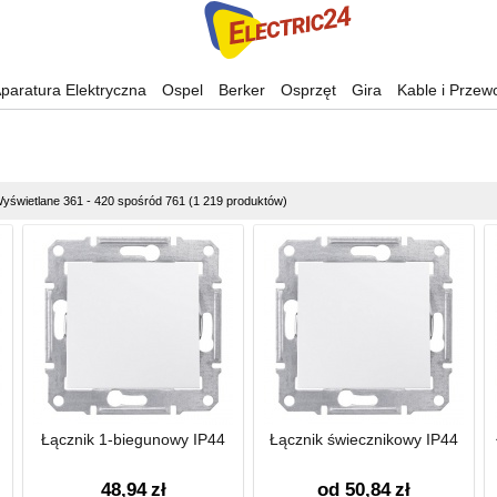
paratura Elektryczna
Ospel
Berker
Osprzęt
Gira
Kable i Przew
yświetlane 361 - 420 spośród 761 (1 219 produktów)
Łącznik 1-biegunowy IP44
Łącznik świecznikowy IP44
48,94
zł
od 50,84
zł