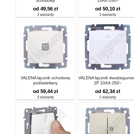
schodowy
10AX-250~
od 49,56
zł
od 50,10
zł
2 warianty
3 warianty
VALENA łącznik schodowy
VALENA łącznik dwubieguno
podświetlany
2P 10AX-250~
od 59,44
zł
od 62,34
zł
3 warianty
2 warianty