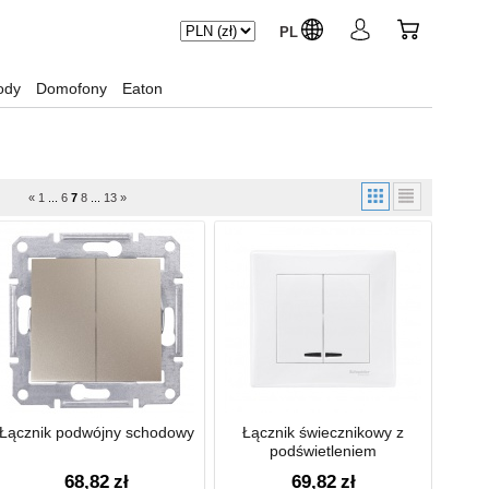
PL
ody
Domofony
Eaton
«
1
...
6
7
8
...
13
»
Łącznik podwójny schodowy
Łącznik świecznikowy z
podświetleniem
68,82
zł
69,82
zł