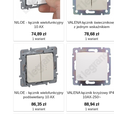
NILOE - łącznik wielofunkcyjny
VALENA łącznik świecznikow
10 AX
z jednym wskaźnikiem
74,89
zł
78,68
zł
1 wariant
1 wariant
NILOE - łącznik wielofunkcyjny
VALENA łącznik krzyżowy IP
podświetlany 10 AX
10AX-250~
86,35
zł
88,94
zł
1 wariant
1 wariant