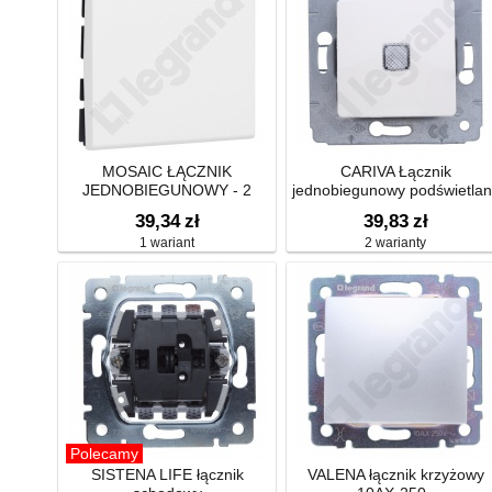
MOSAIC ŁĄCZNIK
CARIVA Łącznik
JEDNOBIEGUNOWY - 2
jednobiegunowy podświetlan
MODUŁY BIAŁY 10AX-250V~
10AX-250V~
39,34
zł
39,83
zł
1 wariant
2 warianty
Polecamy
SISTENA LIFE łącznik
VALENA łącznik krzyżowy