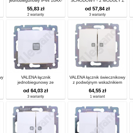
jednobiegunowy IP44 10AX-
SCHODOWY - 2 MODUŁY Z
250~
MOŻLIWOŚCIĄ
55,83
zł
od 57,84
zł
PODŚWIETLENIA 10AX-250V
2 warianty
3 warianty
wy
VALENA łącznik
VALENA łącznik świecznikowy
jednobiegunowy ze
z podwójnym wskaźnikiem
wskaźnikiem przepływu prądu
od 64,03
zł
64,55
zł
3 warianty
1 wariant