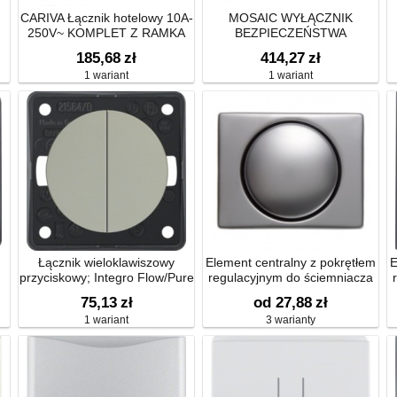
CARIVA Łącznik hotelowy 10A-
MOSAIC WYŁĄCZNIK
250V~ KOMPLET Z RAMKA
BEZPIECZEŃSTWA
OBROTOWY(GRZYBEK)-2
185,68
zł
414,27
zł
MOD ŻÓŁTO/CZERWONY
1 wariant
1 wariant
10A-250V~
Łącznik wieloklawiszowy
Element centralny z pokrętłem
E
przyciskowy; Integro Flow/Pure
regulacyjnym do ściemniacza
obrotowego
75,13
zł
od 27,88
zł
1 wariant
3 warianty