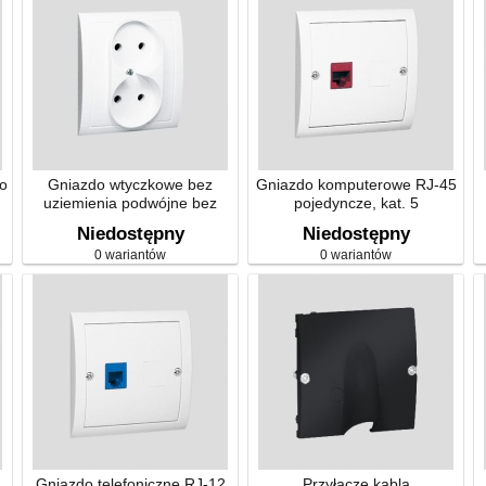
o
Gniazdo wtyczkowe bez
Gniazdo komputerowe RJ-45
uziemienia podwójne bez
pojedyncze, kat. 5
przesłon torów proądowych
Niedostępny
Niedostępny
0 wariantów
0 wariantów
Gniazdo telefoniczne RJ-12
Przyłącze kabla