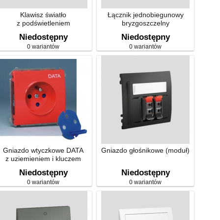
Klawisz światło
Łącznik jednobiegunowy
z podświetleniem
bryzgoszczelny
Niedostępny
Niedostępny
0 wariantów
0 wariantów
Gniazdo wtyczkowe DATA
Gniazdo głośnikowe (moduł)
z uziemieniem i kluczem
uprawniającym – moduł -
Niedostępny
Niedostępny
czerwone
0 wariantów
0 wariantów