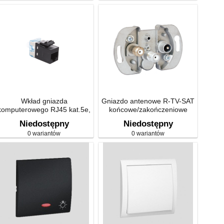
Wkład gniazda
Gniazdo antenowe R-TV-SAT
komputerowego RJ45 kat.5e,
końcowe/zakończeniowe
nieekranowany (UTP) czarny
tłum.:10dB ZAR-SAT1.3/1
Niedostępny
Niedostępny
ARJ455E
0 wariantów
0 wariantów