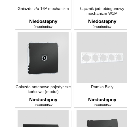
Gniazdo z/u 16A mechanizm
Łącznik jednobiegunowy
mechanizm W1M
Niedostępny
Niedostępny
0 wariantów
0 wariantów
Gniazdo antenowe pojedyncze
Ramka Biały
końcowe (moduł)
Niedostępny
Niedostępny
0 wariantów
0 wariantów