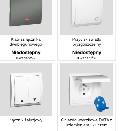
Klawisz łącznika
Przycisk światło
dwubiegunowego
bryzgoszczelny
z podświetleniem
Niedostępny
Niedostępny
0 wariantów
0 wariantów
Łącznik żaluzjowy
Gniazdo wtyczkowe DATA z
uziemieniem i kluczem
uprawniającym,