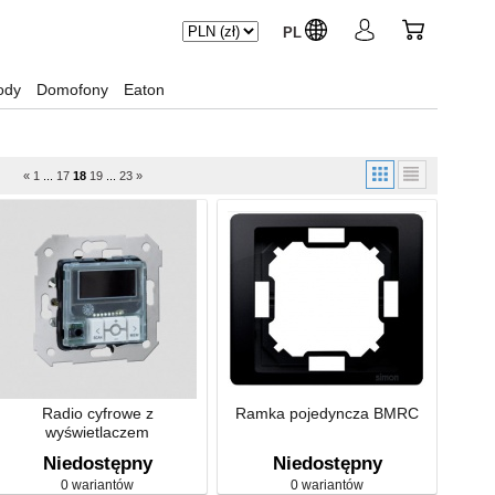
PL
ody
Domofony
Eaton
«
1
...
17
18
19
...
23
»
Radio cyfrowe z
Ramka pojedyncza BMRC
wyświetlaczem
Niedostępny
Niedostępny
0 wariantów
0 wariantów