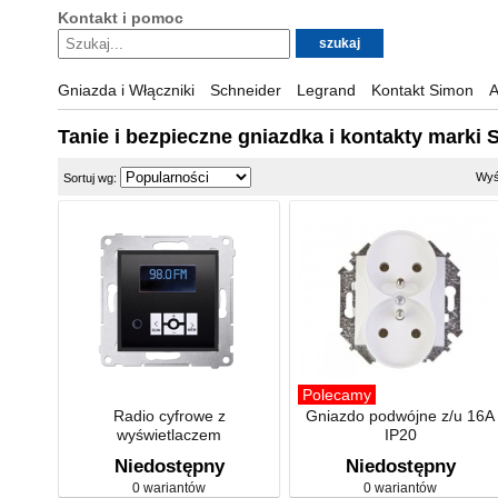
Kontakt i pomoc
Gniazda i Włączniki
Schneider
Legrand
Kontakt Simon
A
Tanie i bezpieczne gniazdka i kontakty marki
Wyś
Sortuj wg:
Polecamy
Radio cyfrowe z
Gniazdo podwójne z/u 16A
wyświetlaczem
IP20
Niedostępny
Niedostępny
0 wariantów
0 wariantów