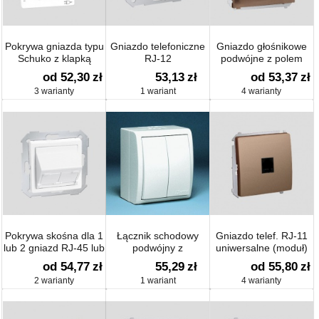
Pokrywa gniazda typu
Gniazdo telefoniczne
Gniazdo głośnikowe
Schuko z klapką
RJ-12
podwójne z polem
opisowym (moduł)
od 52,30
zł
53,13
zł
od 53,37
zł
3 warianty
1 wariant
4 warianty
Pokrywa skośna dla 1
Łącznik schodowy
Gniazdo telef. RJ-11
lub 2 gniazd RJ-45 lub
podwójny z
uniwersalne (moduł)
RJ-11/12
podświetleniem
od 54,77
zł
55,29
zł
od 55,80
zł
2 warianty
1 wariant
4 warianty