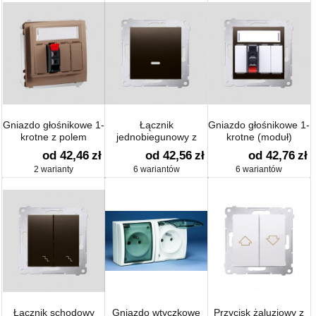
Gniazdo głośnikowe 1-
Łącznik
Gniazdo głośnikowe 1-
krotne z polem
jednobiegunowy z
krotne (moduł)
opisowym (moduł)
sygnalizacją
od 42,46
zł
od 42,56
zł
od 42,76
zł
załączenia (moduł) 10
2 warianty
6 wariantów
6 wariantów
AX
Łącznik schodowy
Gniazdo wtyczkowe
Przycisk żaluzjowy z