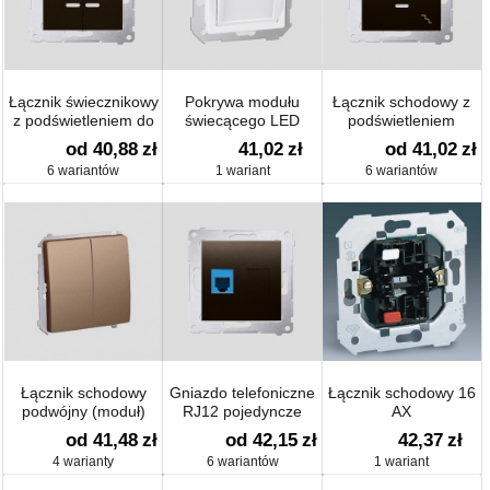
Łącznik świecznikowy
Pokrywa modułu
Łącznik schodowy z
z podświetleniem do
świecącego LED
podświetleniem
wersji IP44 (moduł) 10
(moduł) 10 AX
od 40,88
zł
41,02
zł
od 41,02
zł
AX
6 wariantów
1 wariant
6 wariantów
Łącznik schodowy
Gniazdo telefoniczne
Łącznik schodowy 16
podwójny (moduł)
RJ12 pojedyncze
AX
(moduł)
od 41,48
zł
od 42,15
zł
42,37
zł
4 warianty
6 wariantów
1 wariant