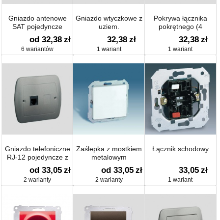
Gniazdo antenowe
Gniazdo wtyczkowe z
Pokrywa łącznika
SAT pojedyncze
uziem.
pokrętnego (4
(moduł)
bryzgoszczelne, z
pozycje)
od 32,38
zł
32,38
zł
32,38
zł
przesłonami torów
6 wariantów
1 wariant
1 wariant
prądowych (moduł),
klapka biała
Gniazdo telefoniczne
Zaślepka z mostkiem
Łącznik schodowy
RJ-12 pojedyncze z
metalowym
zaslepką
od 33,05
zł
od 33,05
zł
33,05
zł
2 warianty
2 warianty
1 wariant