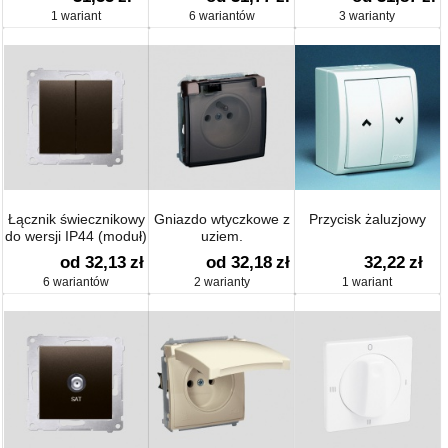
1 wariant
6 wariantów
3 warianty
Łącznik świecznikowy
Gniazdo wtyczkowe z
Przycisk żaluzjowy
do wersji IP44 (moduł)
uziem.
10 AX
bryzgoszczelne, z
od 32,13
zł
od 32,18
zł
32,22
zł
przesłonami torów
6 wariantów
2 warianty
1 wariant
prądowych (moduł),
klapka dymna