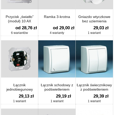
Przycisk „światło”
Ramka 3-krotna
Gniazdo wtyczkowe
(moduł) 10 AX
bez uziemienia
podwójne (moduł), z
od 28,76
zł
od 29,00
zł
29,03
zł
przesłonami torów
6 wariantów
4 warianty
1 wariant
prądowych
Łącznik
Łącznik schodowy z
Łącznik świecznikowy
jednobiegunowy
podświetleniem
z podświetleniem
29,13
zł
29,19
zł
29,39
zł
1 wariant
1 wariant
1 wariant