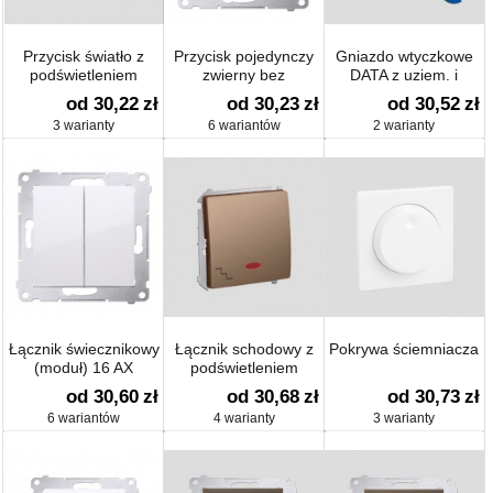
Przycisk światło z
Przycisk pojedynczy
Gniazdo wtyczkowe
podświetleniem
zwierny bez
DATA z uziem. i
(moduł)
piktogramu (moduł) 16
kluczem upr. (moduł)
od 30,22
zł
od 30,23
zł
od 30,52
zł
AX
3 warianty
6 wariantów
2 warianty
Łącznik świecznikowy
Łącznik schodowy z
Pokrywa ściemniacza
(moduł) 16 AX
podświetleniem
(moduł)
od 30,60
zł
od 30,68
zł
od 30,73
zł
6 wariantów
4 warianty
3 warianty