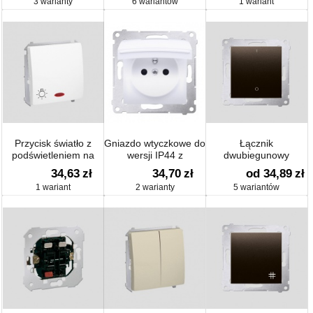
3 warianty
6 wariantów
1 wariant
(moduł) 16 A
Przycisk światło z
Gniazdo wtyczkowe do
Łącznik
podświetleniem na
wersji IP44 z
dwubiegunowy
24V (moduł), 10AX
przesłonami z
(moduł) 16 AX
34,63
zł
34,70
zł
od 34,89
zł
uszczelką ramki
1 wariant
2 warianty
5 wariantów
(moduł) 16 A