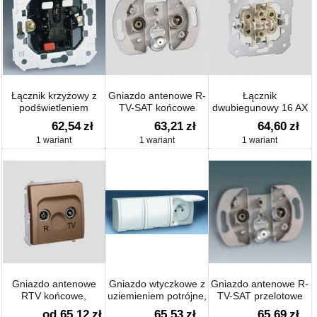
Łącznik krzyżowy z
Gniazdo antenowe R-
Łącznik
podświetleniem
TV-SAT końcowe
dwubiegunowy 16 AX
62,54
zł
63,21
zł
64,60
zł
1 wariant
1 wariant
1 wariant
Gniazdo antenowe
Gniazdo wtyczkowe z
Gniazdo antenowe R-
RTV końcowe,
uziemieniem potrójne,
TV-SAT przelotowe
separowane (moduł)
z przesłonami torów
od 65,12
zł
65,53
zł
65,69
zł