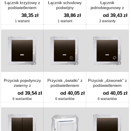
Łącznik krzyżowy z
Łącznik schodowy
Łącznik
podświetleniem
podwójny
jednobiegunowy z
podświetleniem LED
38,35
zł
38,86
zł
od 39,43
zł
(moduł) 16 AX
1 wariant
1 wariant
3 warianty
Przycisk pojedynczy
Przycisk „światło” z
Przycisk „dzwonek” z
zwierny z
podświetleniem
podświetleniem
podświetleniem bez
(moduł) 10 AX
(moduł) 10 AX
od 39,54
zł
od 40,05
zł
od 40,05
zł
piktogramu (moduł) 10
6 wariantów
6 wariantów
6 wariantów
AX