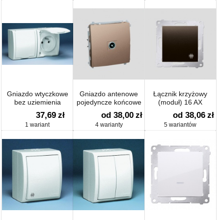
Gniazdo wtyczkowe
Gniazdo antenowe
Łącznik krzyżowy
bez uziemienia
pojedyncze końcowe
(moduł) 16 AX
podwójne, klapka biała
(moduł)
37,69
zł
od 38,00
zł
od 38,06
zł
1 wariant
4 warianty
5 wariantów