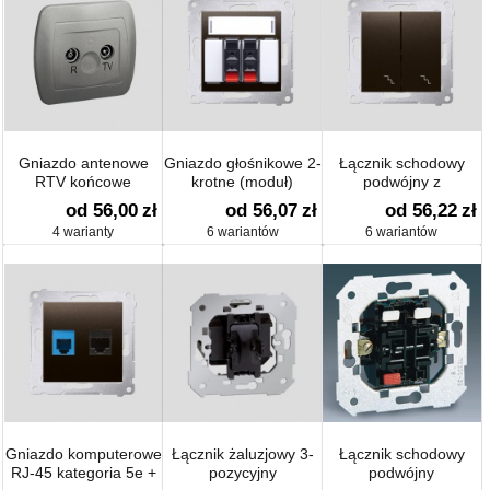
Gniazdo antenowe
Gniazdo głośnikowe 2-
Łącznik schodowy
RTV końcowe
krotne (moduł)
podwójny z
podświetleniem
od 56,00
zł
od 56,07
zł
od 56,22
zł
(moduł) 10 AX
4 warianty
6 wariantów
6 wariantów
Gniazdo komputerowe
Łącznik żaluzjowy 3-
Łącznik schodowy
RJ-45 kategoria 5e +
pozycyjny
podwójny