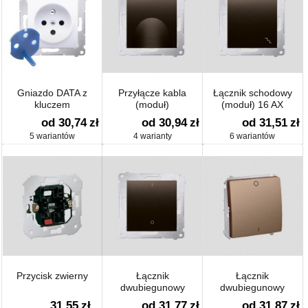
Gniazdo DATA z
Przyłącze kabla
Łącznik schodowy
kluczem
(moduł)
(moduł) 16 AX
uprawniającym
od 30,74
zł
od 30,94
zł
od 31,51
zł
(moduł) 16 A
5 wariantów
4 warianty
6 wariantów
Przycisk zwierny
Łącznik
Łącznik
dwubiegunowy
dwubiegunowy
(moduł) 10 AX
(moduł)
31,55
zł
od 31,77
zł
od 31,87
zł