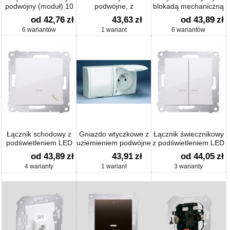
podwójny (moduł) 10
podwójne, z
blokadą mechaniczną
AX
przesłonami torów
równoczesnego
od 42,76
zł
43,63
zł
od 43,89
zł
prądowych, klapka
włączenia (moduł) 10
6 wariantów
1 wariant
6 wariantów
dymna
AX
Łącznik schodowy z
Gniazdo wtyczkowe z
Łącznik świecznikowy
podświetleniem LED
uziemieniem podwójne
z podświetleniem LED
(moduł) 16 AX,
(przesłony), klapka
i do wersji IP 44
od 43,89
zł
43,91
zł
od 44,05
zł
biała
(moduł) 16 AX
4 warianty
1 wariant
3 warianty