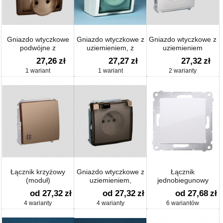
Gniazdo wtyczkowe
Gniazdo wtyczkowe z
Gniazdo wtyczkowe z
podwójne z
uziemieniem, z
uziemieniem
uziemieniem
przesłonami torów
bryzgoszczelne
27,26
zł
27,27
zł
27,32
zł
kompletne 16 A
prądowych, klapka
(moduł)
1 wariant
1 wariant
2 warianty
dymna
Łącznik krzyżowy
Gniazdo wtyczkowe z
Łącznik
(moduł)
uziemieniem,
jednobiegunowy
bryzgoszczelne,
(moduł) 16 AX
od 27,32
zł
od 27,32
zł
od 27,68
zł
klapka dymna (moduł)
4 warianty
4 warianty
6 wariantów