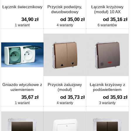
Łącznik świecznikowy
Przycisk podwójny,
Łącznik krzyżowy
dwuobwodowy
(moduł) 10 AX
(moduł)
34,90
zł
od 35,00
zł
od 35,16
zł
1 wariant
4 warianty
6 wariantów
Gniazdo wtyczkowe z
Przycisk żaluzjowy
Łącznik krzyżowy z
uziemieniem
(moduł)
podświetleniem
podwójne, klapka
(moduł)
35,67
zł
od 35,73
zł
od 35,93
zł
dymna
1 wariant
4 warianty
3 warianty