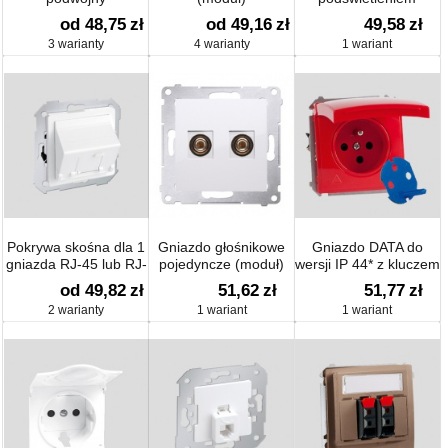
od 48,75
zł
od 49,16
zł
49,58
zł
3 warianty
4 warianty
1 wariant
Pokrywa skośna dla 1
Gniazdo głośnikowe
Gniazdo DATA do
gniazda RJ-45 lub RJ-
pojedyncze (moduł)
wersji IP 44* z kluczem
11/12
uprawniającym
od 49,82
zł
51,62
zł
51,77
zł
(moduł) 16 A
2 warianty
1 wariant
1 wariant