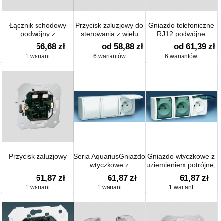
Łącznik schodowy
Przycisk żaluzjowy do
Gniazdo telefoniczne
podwójny z
sterowania z wielu
RJ12 podwójne
podświetleniem
miejsc z blokadą
(moduł)
56,68
zł
od 58,88
zł
od 61,39
zł
elektryczną (moduł) 10
1 wariant
6 wariantów
6 wariantów
AX
Przycisk żaluzjowy
Seria AquariusGniazdo
Gniazdo wtyczkowe z
wtyczkowe z
uziemieniem potrójne,
uziemieniem potrójne,
klapka dymna
61,87
zł
61,87
zł
61,87
zł
klapka biała
1 wariant
1 wariant
1 wariant