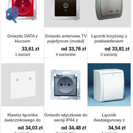
Gniazdo DATA z
Gniazdo antenowe TV
Łącznik krzyżowy z
kluczem
pojedyncze (moduł)
podświetleniem
uprawniającym
33,61
zł
od 33,76
zł
od 33,81
zł
(moduł) 16 A
1 wariant
6 wariantów
2 warianty
Klawisz łącznika
Gniazdo wtyczkowe do
Łącznik
świecznikowego do
wersji IP44 z
dwubiegunowy z
podświetlenia
przesłonami z
podświetleniem
od 34,03
zł
od 34,48
zł
34,54
zł
uszczelką ramki