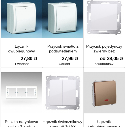
Łącznik
Przycisk światło z
Przycisk pojedynczy
dwubiegunowy
podświetleniem
zwierny bez
piktogramu (moduł) 10
27,80
zł
27,96
zł
od 28,05
zł
AX
1 wariant
1 wariant
5 wariantów
Puszka natynkowa
Łącznik świecznikowy
Łącznik
płytka 3-krotna
(moduł) 10 AX
jednobiegunowy z