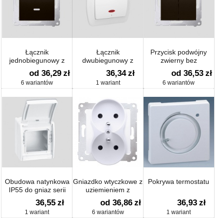
Łącznik
Łącznik
Przycisk podwójny
jednobiegunowy z
dwubiegunowy z
zwierny bez
podświetleniem
podświetleniem
piktogramu (moduł) 10
od 36,29
zł
36,34
zł
od 36,53
zł
(moduł) 10 AX
AX
6 wariantów
1 wariant
6 wariantów
Obudowa natynkowa
Gniazdko wtyczkowe z
Pokrywa termostatu
IP55 do gniaz serii
uziemieniem z
Simon27
przesłonami podwójne
36,55
zł
od 36,86
zł
36,93
zł
(moduł) 16 A
1 wariant
6 wariantów
1 wariant