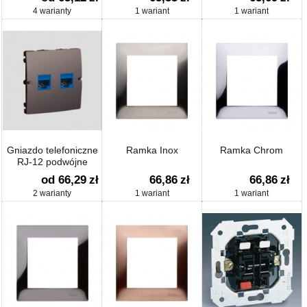
prądowych, klapka
4 warianty
1 wariant
1 wariant
biała
Gniazdo telefoniczne
Ramka Inox
Ramka Chrom
RJ-12 podwójne
(moduł)
od 66,29
zł
66,86
zł
66,86
zł
2 warianty
1 wariant
1 wariant