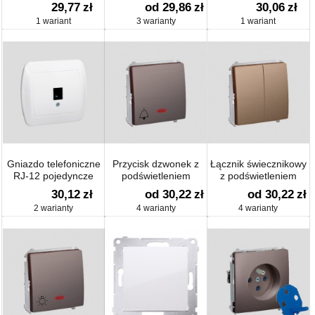
piktogramu z
(moduł), z przesłonami
29,77
zł
od 29,86
zł
30,06
zł
podświetleniem
torów prądowych
1 wariant
3 warianty
1 wariant
(moduł)
Gniazdo telefoniczne
Przycisk dzwonek z
Łącznik świecznikowy
RJ-12 pojedyncze
podświetleniem
z podświetleniem
(moduł)
(moduł)
30,12
zł
od 30,22
zł
od 30,22
zł
2 warianty
4 warianty
4 warianty