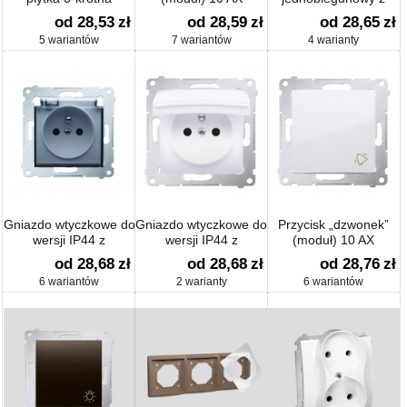
podświetleniem
od 28,53
zł
od 28,59
zł
od 28,65
zł
(moduł)
5 wariantów
7 wariantów
4 warianty
Gniazdo wtyczkowe do
Gniazdo wtyczkowe do
Przycisk „dzwonek”
wersji IP44 z
wersji IP44 z
(moduł) 10 AX
przesłonami BEZ
przesłonami BEZ
od 28,68
zł
od 28,68
zł
od 28,76
zł
uszczelki do ramek
uszczelki do ramek
6 wariantów
2 warianty
6 wariantów
wielokrotnych (moduł)
wielokrotnych (moduł)
16 A
16 A