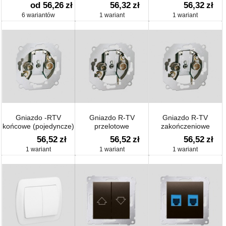
telefoniczne RJ12
od 56,26
zł
56,32
zł
56,32
zł
(moduł)
6 wariantów
1 wariant
1 wariant
Gniazdo -RTV
Gniazdo R-TV
Gniazdo R-TV
końcowe (pojedyncze)
przelotowe
zakończeniowe
56,52
zł
56,52
zł
56,52
zł
1 wariant
1 wariant
1 wariant