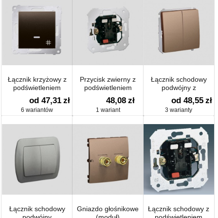
Łącznik krzyżowy z
Przycisk zwierny z
Łącznik schodowy
podświetleniem
podświetleniem
podwójny z
(moduł) 10 AX
podświetleniem
od 47,31
zł
48,08
zł
od 48,55
zł
(moduł)
6 wariantów
1 wariant
3 warianty
Łącznik schodowy
Gniazdo głośnikowe
Łącznik schodowy z
podwójny
(moduł)
podświetleniem