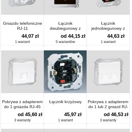
Gniazdo telefoniczne
Łącznik
Łącznik
RJ-11
dwubiegunowy z
jednobiegunowy z
podświetleniem
podświetleniem
44,07
zł
od 44,15
zł
44,63
zł
(moduł) 10 AX
1 wariant
5 wariantów
1 wariant
Pokrywa z adapterem
Łącznik krzyżowy
Pokrywa z adapterem
do 1 gniazda RJ-45
do 1 lub 2 gniazd RJ-
lub RJ-11/12
45 lub RJ-11/12
od 45,60
zł
45,97
zł
od 46,53
zł
3 warianty
1 wariant
3 warianty