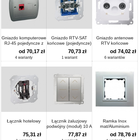
Gniazdo komputerowe
Gniazdo RTV-SAT
Gniazdo antenowe
RJ-45 pojedyncze z
końcowe (pojedyncze)
RTV końcowe
zaślepką, kat. 5e
separowane (moduł)
od 70,17
zł
70,73
zł
od 74,02
zł
4 warianty
1 wariant
6 wariantów
Łącznik hotelowy
Łącznik żaluzjowy
Ramka Inox
podwójny (moduł) 10 A
mat/Aluminium
75,31
zł
77,87
zł
od 78,76
zł