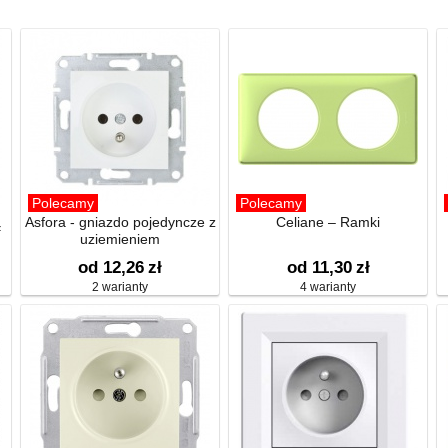
Polecamy
Polecamy
ą
Asfora - gniazdo pojedyncze z
Celiane – Ramki
uziemieniem
od 12,26
zł
od 11,30
zł
2 warianty
4 warianty