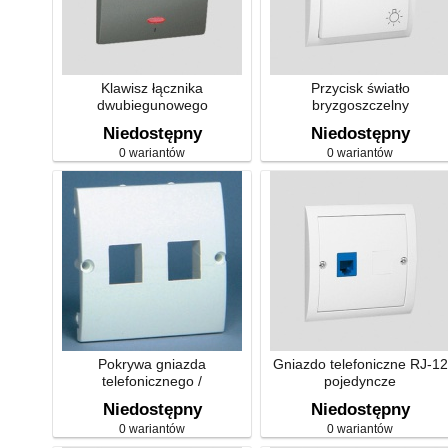
Klawisz łącznika
Przycisk światło
dwubiegunowego
bryzgoszczelny
z podświetleniem
Niedostępny
Niedostępny
0 wariantów
0 wariantów
Pokrywa gniazda
Gniazdo telefoniczne RJ-12
telefonicznego /
pojedyncze
komputerowego
Niedostępny
Niedostępny
0 wariantów
0 wariantów