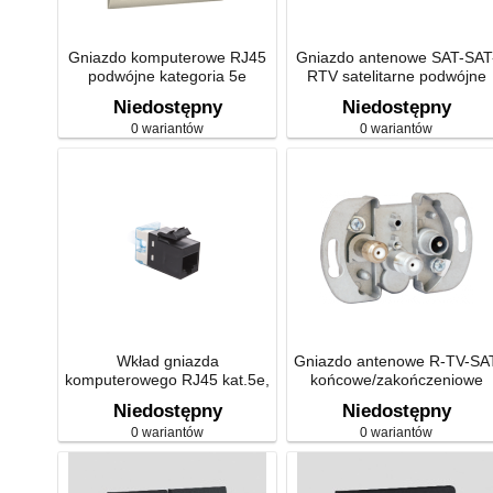
Gniazdo komputerowe RJ45
Gniazdo antenowe SAT-SAT
podwójne kategoria 5e
RTV satelitarne podwójne
tłum.:1dB
Niedostępny
Niedostępny
0 wariantów
0 wariantów
Wkład gniazda
Gniazdo antenowe R-TV-SA
komputerowego RJ45 kat.5e,
końcowe/zakończeniowe
nieekranowany (UTP) czarny
tłum.:10dB ZAR-SAT1.3/1
Niedostępny
Niedostępny
ARJ455E
0 wariantów
0 wariantów