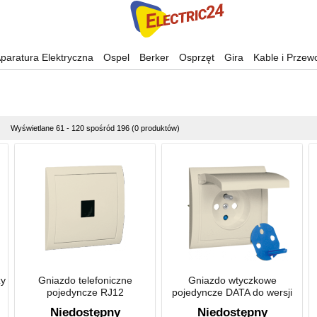
paratura Elektryczna
Ospel
Berker
Osprzęt
Gira
Kable i Przew
Wyświetlane 61 - 120 spośród 196 (0 produktów)
zy
Gniazdo telefoniczne
Gniazdo wtyczkowe
pojedyncze RJ12
pojedyncze DATA do wersji
IP44 z kluczem uprawniającym
Niedostępny
Niedostępny
16A