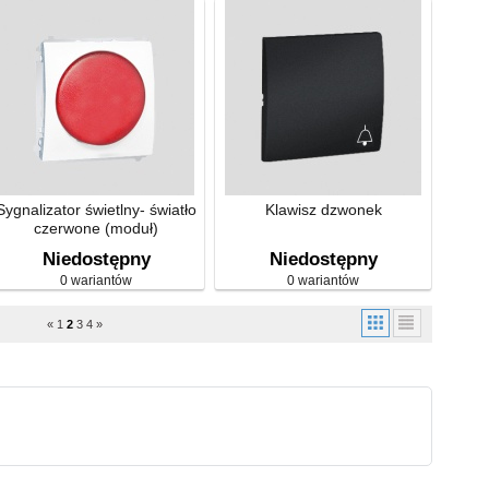
Sygnalizator świetlny- światło
Klawisz dzwonek
czerwone (moduł)
Niedostępny
Niedostępny
0 wariantów
0 wariantów
«
1
2
3
4
»