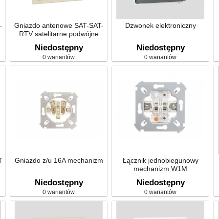
-
Gniazdo antenowe SAT-SAT-
Dzwonek elektroniczny
RTV satelitarne podwójne
Niedostępny
Niedostępny
0 wariantów
0 wariantów
T
Gniazdo z/u 16A mechanizm
Łącznik jednobiegunowy
mechanizm W1M
Niedostępny
Niedostępny
0 wariantów
0 wariantów