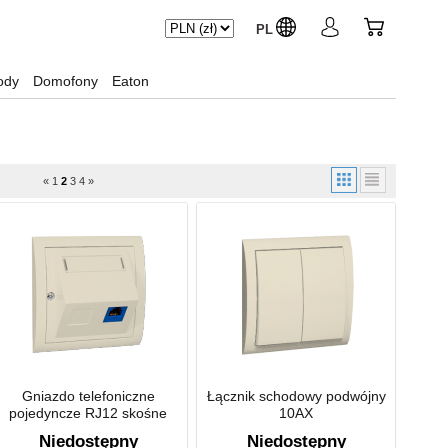
PL
ody
Domofony
Eaton
«
1
2
3
4
»
Gniazdo telefoniczne
Łącznik schodowy podwójny
pojedyncze RJ12 skośne
10AX
Niedostępny
Niedostępny