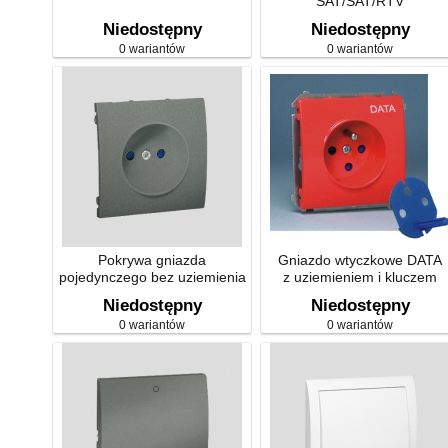
SAT/SAT/RTV
Niedostępny
Niedostępny
0 wariantów
0 wariantów
Pokrywa gniazda
Gniazdo wtyczkowe DATA
pojedynczego bez uziemienia
z uziemieniem i kluczem
uprawniającym – moduł -
Niedostępny
Niedostępny
czerwone
0 wariantów
0 wariantów