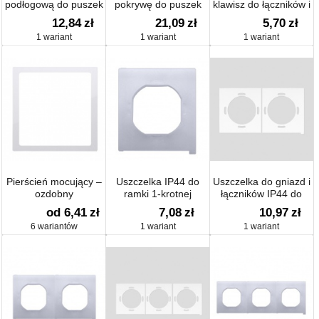
podłogową do puszek
pokrywę do puszek
klawisz do łączników i
podłogowych KSE
podłogowych KSE
przycisków
12,84
zł
21,09
zł
5,70
zł
(element zapasowy)
(element zapasowy)
1 wariant
1 wariant
1 wariant
Pierścień mocujący –
Uszczelka IP44 do
Uszczelka do gniazd i
ozdobny
ramki 1-krotnej
łączników IP44 do
ramki 2-krotnej
od 6,41
zł
7,08
zł
10,97
zł
6 wariantów
1 wariant
1 wariant