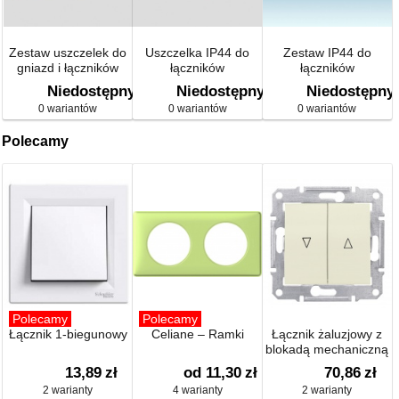
Zestaw uszczelek do
Uszczelka IP44 do
Zestaw IP44 do
gniazd i łączników
łączników
łączników
IP44 do ramki 2-
dwuklawiszowych
Niedostępny
Niedostępny
Niedostępny
krotnej IP44
0 wariantów
0 wariantów
0 wariantów
Polecamy
Polecamy
Polecamy
Łącznik 1-biegunowy
Celiane – Ramki
Łącznik żaluzjowy z
blokadą mechaniczną
13,89
zł
od 11,30
zł
70,86
zł
2 warianty
4 warianty
2 warianty