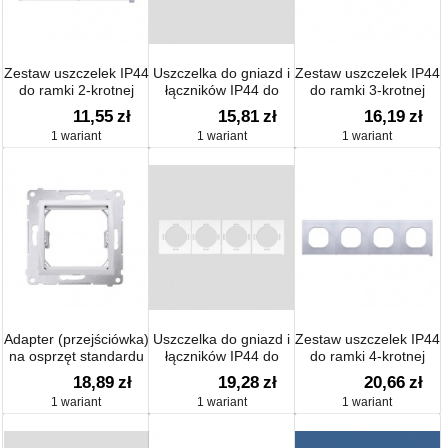
Zestaw uszczelek IP44
Uszczelka do gniazd i
Zestaw uszczelek IP44
do ramki 2-krotnej
łączników IP44 do
do ramki 3-krotnej
ramki 3-krotnej
11,55
zł
15,81
zł
16,19
zł
1 wariant
1 wariant
1 wariant
Adapter (przejściówka)
Uszczelka do gniazd i
Zestaw uszczelek IP44
na osprzęt standardu
łączników IP44 do
do ramki 4-krotnej
45 × 45 mm.
ramki 4-krotnej
18,89
zł
19,28
zł
20,66
zł
1 wariant
1 wariant
1 wariant