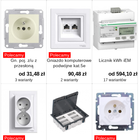
Polecamy
Polecamy
Gn. poj. z/u z
Gniazdo komputerowe
Licznik kWh iEM
przesłoną
podwójne kat.5e
od 31,48
zł
90,48
zł
od 594,10
zł
3 warianty
2 warianty
17 wariantów
Polecamy
Polecamy