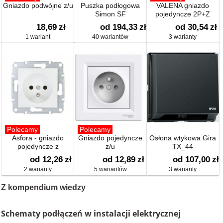
Gniazdo podwójne z/u
Puszka podłogowa
VALENA gniazdo
Simon SF
pojedyncze 2P+Z
18,69
zł
od 194,33
zł
od 30,54
zł
1 wariant
40 wariantów
3 warianty
Polecamy
Polecamy
Asfora - gniazdo
Gniazdo pojedyncze
Osłona wtykowa Gira
pojedyncze z
z/u
TX_44
uziemieniem
od 12,26
zł
od 12,89
zł
od 107,00
zł
2 warianty
5 wariantów
3 warianty
Z kompendium wiedzy
Schematy podłączeń w instalacji elektrycznej